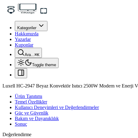
Kategoriler
Hakkımızda
Yazarlar
Kuponlar
Ara...
⌘
K
Toggle theme
Luxell HC-2947 Beyaz Konvektör Isıtıcı 2500W Modern ve Enerji Ve
Ürün Tanıtımı
Temel Özellikler
Kullanıcı Deneyimleri ve Değerlendirmeler
Güç ve Güvenlik
Bakım ve Dayanıklılık
Sonuç
Değerlendirme