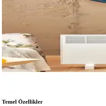
İvigo 1500W Dijital Konvektör Beyaz Modern Isıtm
İvigo 1500W dijital konvektör, şık tasarımı ve enerji tasarruf özellikler
MAKTEK 1500 Watt Elektrikli Panel Konvektör Isıtıc
MAKTEK 1500 Watt elektrikli panel ısıtıcı, hızlı ısınma, güvenlik özelli
Luxell HC-2947 Konvektör: Modern ve Etkili Isıtma 
Luxell HC-2947 konvektör, şık tasarımı ve yüksek performansıyla ev ve o
İvigo 1000 Watt Hareket Sensörlü Konvektör Isıtıcı il
İvigo 1000 Watt Hareket Sensörlü Konvektör Isıtıcı, otomatik kapanma v
İvigo 2500 Watt Hareket Sensörlü Konvektör Isıtıcı: 
İvigo 2500 Watt hareket sensörlü konvektör ısıtıcı, enerji tasarrufu ve 
Temel Özellikler