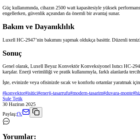
Güç kullanımında, cihazın 2500 watt kapasitesiyle yüksek performans sa
engellerken, güvenlik açısından da önemli bir avantaj sunar.
Bakım ve Dayanıklılık
Luxell HC-2947’nin bakımını yapmak oldukça basittir. Düzenli temizlik
Sonuç
Genel olarak, Luxell Beyaz Konvektör Konveksiyonel Isıtıcı HC-2947, he
karşılar. Enerji verimliliği ve pratik kullanımıyla, farklı alanlarda ter
İşte, evinizde veya ofisinizde sıcak ve konforlu ortamlar yaratmak için 
#
konvektor
#
isitici
#
enerji-tasarrufu
#
modern-tasarim
#
duvara-monte
#
hi
Şule Tetik
30 Haziran 2025
Paylaş:
f
𝕏
Yorumlar: