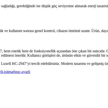
ğladığı, gerektiğinde ise düşük güç seviyesine alınarak enerji tasarrufu
 ve kullanım sonrası genel kontrol, cihazın ömrünü uzatır. Ürün, dayan
m estetik hem de fonksiyonellik açısından öne çıkan bir ısıtıcıdır. Güç 
cih edilmesi önerilir. Kullanıcı görüşleri de, ürünün etkin ve güvenilir bi
Luxell HC-2947’yi tercih edebilirsiniz. Modern tasarımı ve gelişmiş özelli
zli-isitma
#
guc-ayarli