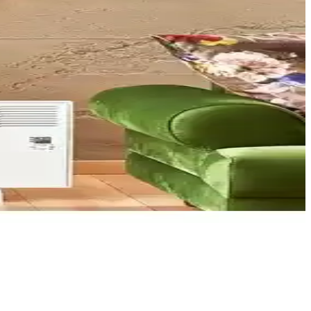
nerji tasarrufu sağlar.
 öne çıkar.
. Dayanıklı yapısı ve kolay taşınabilirliği ile öne çıkar.
sıyla modern yaşamın ihtiyacını karşılar.