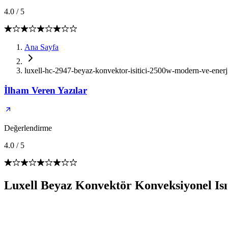
4.0
/
5
Ana Sayfa
luxell-hc-2947-beyaz-konvektor-isitici-2500w-modern-ve-enerji
İlham Veren Yazılar
Değerlendirme
4.0
/
5
Luxell Beyaz Konvektör Konveksiyonel Is