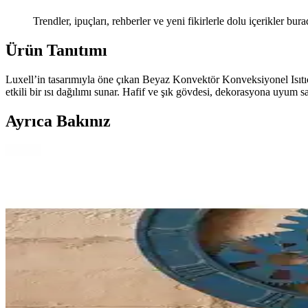
Trendler, ipuçları, rehberler ve yeni fikirlerle dolu içerikler bura
Ürün Tanıtımı
Luxell’in tasarımıyla öne çıkan Beyaz Konvektör Konveksiyonel Isıtıcı
etkili bir ısı dağılımı sunar. Hafif ve şık gövdesi, dekorasyona uyum sa
Ayrıca Bakınız
İvigo Elektrikli Panel Konvektör Isıtıcı: Modern ve 
İvigo elektrikli konvektör, şık tasarımı ve yüksek performansıyla kısa s
DeLonghi HCM2030 Konvektör Isıtıcı: Güvenli ve V
DeLonghi HCM2030 konvektör ısıtıcı, enerji tasarrufu ve güvenlik özell
Luxell HC-2947 Konvektör Isıtıcı: 2500W Güçlü ve A
Luxell HC-2947 2500W konvektör ısıtıcı, ayarlanabilir termostatı ve taş