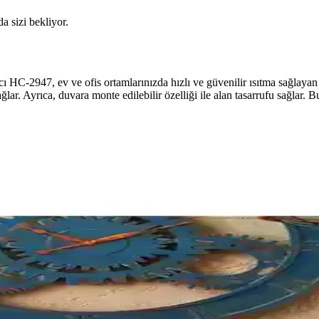
da sizi bekliyor.
 HC-2947, ev ve ofis ortamlarınızda hızlı ve güvenilir ısıtma sağlayan
ğlar. Ayrıca, duvara monte edilebilir özelliği ile alan tasarrufu sağlar. 
Güvenilir Isıtma Çözümü
ürede ortam ısıtabilir, güvenli ve enerji tasarruflu kullanım sağlar.
erimli Küçük Alan Isıtma Çözümü
ikleriyle küçük ve orta büyüklükteki odalar için ideal, taşınabilir ve 
yarlanabilir Termostatlı Isıtma Çözümü
ınabilir yapısıyla 28 m²'ye kadar etkili ısıtma sağlar. Enerji tasarrufu 