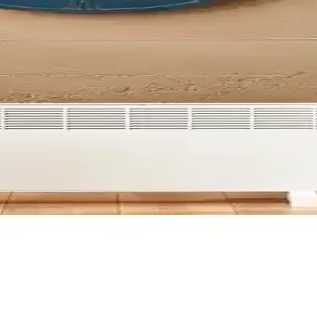
a Çözümü
iyle ev ve ofislerde etkili ısıtma sağlar, güvenli ve kullanımı kolaydır.
ı ile Etkili ve Güvenli İç Mekan Isıtma Çözümü
kleri ve çeşitli montaj seçenekleriyle iç mekanlarda konforu artırır ve e
Çözümü ve Özellikleri
fislerde hızlı ısıtma sağlar, enerji tasarrufu ve güvenlik özellikleriyle
e Enerji Verimli Isıtma Çözümleri
e enerji izleme özellikleriyle modern, güvenli ve ekonomik ısıtma sağlar
Akıllı ve Güçlü Isıtma Çözümü
hızlı ısınma sağlar, güvenlik ve kullanım kolaylığı sunar, dayanıklı yapı