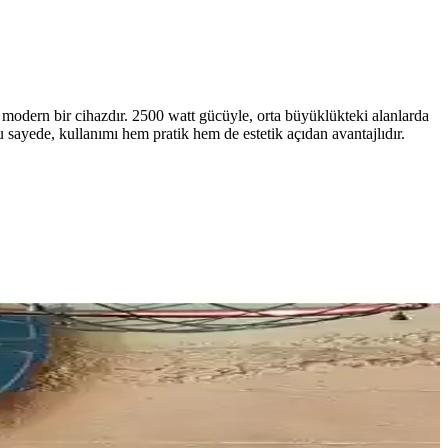
 modern bir cihazdır. 2500 watt gücüyle, orta büyüklükteki alanlarda
Bu sayede, kullanımı hem pratik hem de estetik açıdan avantajlıdır.
duvara monte edilebilir pratik ısıtma çözümüdür.
ve güvenlik özellikleriyle konforlu kullanım sunar.