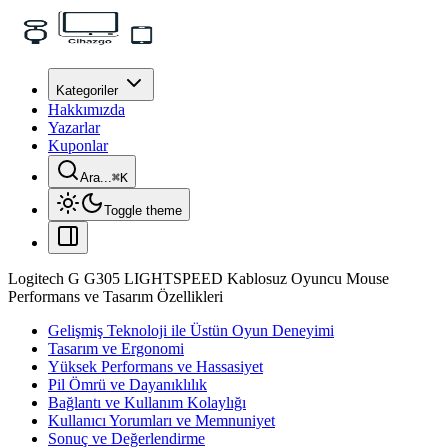
Kategoriler
Hakkımızda
Yazarlar
Kuponlar
Ara...
⌘
K
Toggle theme
Logitech G G305 LIGHTSPEED Kablosuz Oyuncu Mouse
Performans ve Tasarım Özellikleri
Gelişmiş Teknoloji ile Üstün Oyun Deneyimi
Tasarım ve Ergonomi
Yüksek Performans ve Hassasiyet
Pil Ömrü ve Dayanıklılık
Bağlantı ve Kullanım Kolaylığı
Kullanıcı Yorumları ve Memnuniyet
Sonuç ve Değerlendirme