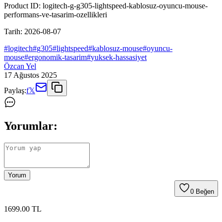
Product ID:
logitech-g-g305-lightspeed-kablosuz-oyuncu-mouse-
performans-ve-tasarim-ozellikleri
Tarih:
2026-08-07
#
logitech
#
g305
#
lightspeed
#
kablosuz-mouse
#
oyuncu-
mouse
#
ergonomik-tasarim
#
yuksek-hassasiyet
Özcan Yel
17 Ağustos 2025
Paylaş:
f
𝕏
Yorumlar:
Yorum
0
Beğen
1699
.00
TL