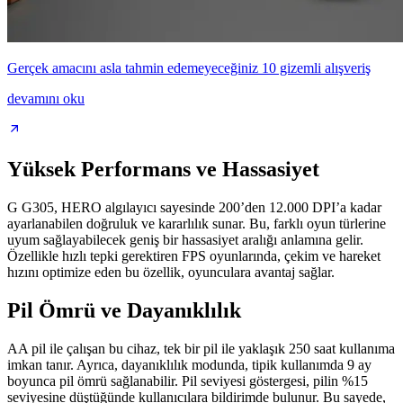
Gerçek amacını asla tahmin edemeyeceğiniz 10 gizemli alışveriş
devamını oku
Yüksek Performans ve Hassasiyet
G G305, HERO algılayıcı sayesinde 200’den 12.000 DPI’a kadar
ayarlanabilen doğruluk ve kararlılık sunar. Bu, farklı oyun türlerine
uyum sağlayabilecek geniş bir hassasiyet aralığı anlamına gelir.
Özellikle hızlı tepki gerektiren FPS oyunlarında, çekim ve hareket
hızını optimize eden bu özellik, oyunculara avantaj sağlar.
Pil Ömrü ve Dayanıklılık
AA pil ile çalışan bu cihaz, tek bir pil ile yaklaşık 250 saat kullanıma
imkan tanır. Ayrıca, dayanıklılık modunda, tipik kullanımda 9 ay
boyunca pil ömrü sağlanabilir. Pil seviyesi göstergesi, pilin %15
seviyesine düştüğünde kullanıcılara bildirimde bulunur. Bu sayede,