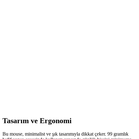
Logitech'in MK235 ve MK295 modelleri, kablosuz bağlantı,
ergonomi ve uzun pil ömrü ile ofis kullanıcılarının ihtiyaçlarına
uygun çözümler sunuyor.
Logitech G915 TKL Kablosuz Mekanik Klavye: Şık
Tasarım ve Yüksek Performans
Logitech G915 TKL, kablosuz bağlantı, hafif tasarım ve dayanıklı
mekanik tuşlarıyla üstün performans sağlar, şık tasarımıyla masa
düzeninizi tamamlar.
Logitech G502 X ve Razer Basilisk V3
Karşılaştırması: Hangi Oyuncu Mouse'u Sizin İçin
Uygun
Logitech G502 X ve Razer Basilisk V3 arasındaki farkları ve
özellikleri detaylı şekilde karşılaştırıyoruz. Performans, ergonomi ve
özelleştirme açısından hangisi daha avantajlı?
Tasarım ve Ergonomi
Bu mouse, minimalist ve şık tasarımıyla dikkat çeker. 99 gramlık