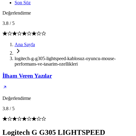
Son Söz
Değerlendirme
3.8
/
5
Ana Sayfa
logitech-g-g305-lightspeed-kablosuz-oyuncu-mouse-
performans-ve-tasarim-ozellikleri
İlham Veren Yazılar
Değerlendirme
3.8
/
5
Logitech G G305 LIGHTSPEED