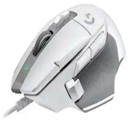
Logitech G413 SE TKL, dayanıklı alüminyum yüzeyi ve Romer-G
anahtarlarıyla hem oyun hem de günlük kullanım için ideal,
kompakt ve şık bir mekanik klavyedir.
Logitech Klavye Çeşitleri ve Özellikleriyle Elektronik
Dünyasında Öne Çıkıyor
Logitech klavyeleri, kablosuz, mekanik, ergonomik ve portatif
modelleriyle kullanıcılara yüksek performans ve güvenilirlik sunar.
Geniş ürün yelpazesi, kullanıcı dostu tasarımıyla teknoloji
dünyasında öne çıkar.
Logitech G502 X Lightspeed Kablosuz Oyun ve
Günlük Kullanım Mouse'u
Logitech G502 X Lightspeed, yüksek hassasiyet ve stabil kablosuz
bağlantı sağlayan ergonomik tasarımlı bir oyun ve günlük kullanım
mouse'udur.
Logitech Kablosuz Klavye ve Fare Setleri: Ergonomi
ve Performans Özellikleri