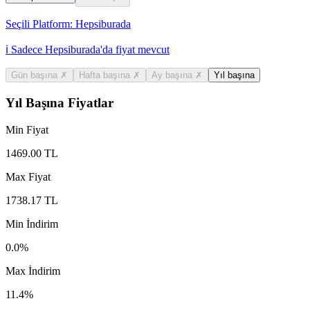
Seçili Platform:
Hepsiburada
ℹ️ Sadece Hepsiburada'da fiyat mevcut
Gün başına
✗
Hafta başına
✗
Ay başına
✗
Yıl başına
Yıl Başına Fiyatlar
Min Fiyat
1469.00
TL
Max Fiyat
1738.17
TL
Min İndirim
0.0
%
Max İndirim
11.4
%