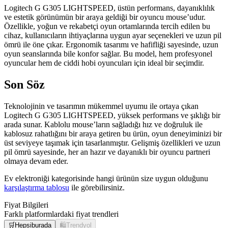
Logitech G G305 LIGHTSPEED, üstün performans, dayanıklılık
ve estetik görünümün bir araya geldiği bir oyuncu mouse’udur.
Özellikle, yoğun ve rekabetçi oyun ortamlarında tercih edilen bu
cihaz, kullanıcıların ihtiyaçlarına uygun ayar seçenekleri ve uzun pil
ömrü ile öne çıkar. Ergonomik tasarımı ve hafifliği sayesinde, uzun
oyun seanslarında bile konfor sağlar. Bu model, hem profesyonel
oyuncular hem de ciddi hobi oyuncuları için ideal bir seçimdir.
Son Söz
Teknolojinin ve tasarımın mükemmel uyumu ile ortaya çıkan
Logitech G G305 LIGHTSPEED, yüksek performans ve şıklığı bir
arada sunar. Kablolu mouse’ların sağladığı hız ve doğruluk ile
kablosuz rahatlığını bir araya getiren bu ürün, oyun deneyiminizi bir
üst seviyeye taşımak için tasarlanmıştır. Gelişmiş özellikleri ve uzun
pil ömrü sayesinde, her an hazır ve dayanıklı bir oyuncu partneri
olmaya devam eder.
Ev elektroniği kategorisinde hangi ürünün size uygun olduğunu
karşılaştırma tablosu
ile görebilirsiniz.
Fiyat Bilgileri
Farklı platformlardaki fiyat trendleri
🛒
Hepsiburada
🛍️
Trendyol