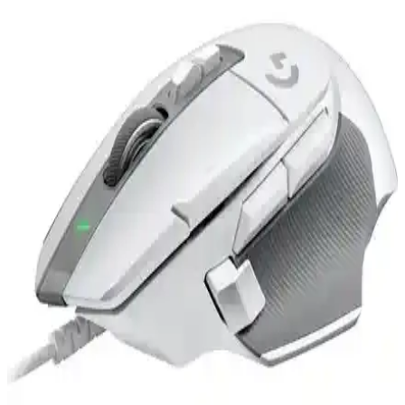
Logitech G413 SE TKL, dayanıklı alüminyum yüzeyi ve Romer-G
anahtarlarıyla hem oyun hem de günlük kullanım için ideal,
kompakt ve şık bir mekanik klavyedir.
Logitech Klavye Çeşitleri ve Özellikleriyle Elektronik
Dünyasında Öne Çıkıyor
Logitech klavyeleri, kablosuz, mekanik, ergonomik ve portatif
modelleriyle kullanıcılara yüksek performans ve güvenilirlik sunar.
Geniş ürün yelpazesi, kullanıcı dostu tasarımıyla teknoloji
dünyasında öne çıkar.
Logitech G502 X Lightspeed Kablosuz Oyun ve
Günlük Kullanım Mouse'u
Logitech G502 X Lightspeed, yüksek hassasiyet ve stabil kablosuz
bağlantı sağlayan ergonomik tasarımlı bir oyun ve günlük kullanım
mouse'udur.
Logitech Kablosuz Klavye ve Fare Setleri: Ergonomi
ve Performans Özellikleri