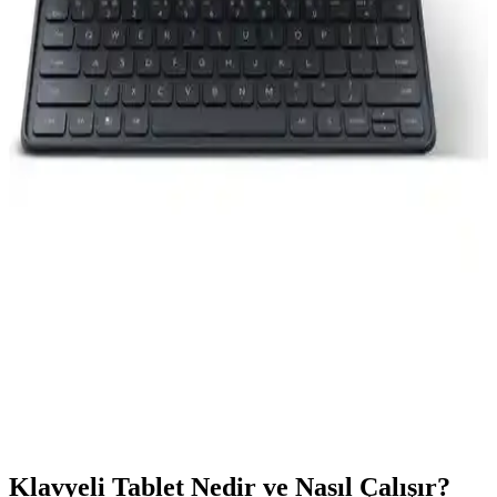
Samsung Galaxy Tab A9 ve Xiaomi Redmi Pad 2
Karşılaştırması: Özellikler ve Performans Analizi
Samsung Galaxy Tab A9 ve Xiaomi Redmi Pad 2'nin özellikleri,
performansları ve kullanıcı yorumlarıyla detaylı karşılaştırması,
ihtiyaçlara en uygun tableti seçmenize yardımcı olur.
Samsung Galaxy Tab S9 FE Plus ve S9 FE Plus
Karşılaştırması: Özellikler ve Kullanıcı Yorumları
İki popüler Samsung Galaxy Tab S9 FE Plus modeli detaylı
özellikleri ve kullanıcı yorumlarıyla karşılaştırıldı. Geniş ekran,
yüksek performans ve kullanıcı deneyimi öne çıkıyor.
Honor Pad 9: Yüksek Performanslı ve Çok Yönlü
Bir Tablet Deneyimi
Honor Pad 9, büyük ekran, yüksek performans ve gelişmiş ses
özellikleriyle kullanıcıların ihtiyaçlarını karşılayan şık ve güçlü bir
tablet. Çoklu görev ve multimedya deneyimini bir arada sunar.
Klavyeli Tablet Nedir ve Nasıl Çalışır?