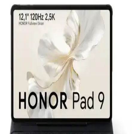
kullanımı kolaylaştırır.
Galaxy Tablet A9: Güçlü Performans ve Şık
Tasarım ile Elektronik Dünyasında Yeni Bir Adım
Galaxy Tablet A9, geniş ekran, güçlü işlemci ve uzun pil ömrüyle
öne çıkan, modern tasarıma sahip, 5G ve yapay zeka destekli
gelişmiş özellikler sunan yeni nesil tablet.
iPad Pro 7. nesil özellikleri, kullanım ipuçları ve
sorun çözüm yolları
iPad Pro 7. nesil, güçlü donanımı, gelişmiş ekran teknolojisi ve
çeşitli bağlantı seçenekleriyle öne çıkar. Kullanıcılar, performans ve
güvenlik ipuçlarıyla cihazlarını en iyi şekilde kullanabilir.
Samsung Galaxy Tab A9 Plus ve Xiaomi Redmi Pad
Pro Karşılaştırması
İki popüler tablet olan Samsung Galaxy Tab A9 Plus ve Xiaomi
Redmi Pad Pro'nun detaylı karşılaştırmasıyla, ekran, performans ve
fiyat açısından en iyi seçimi yapın.