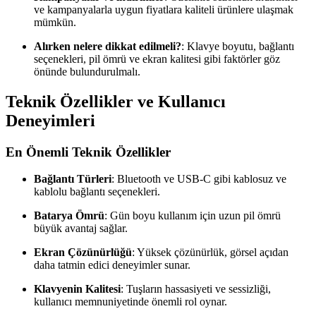
ve kampanyalarla uygun fiyatlara kaliteli ürünlere ulaşmak
mümkün.
Alırken nelere dikkat edilmeli?
: Klavye boyutu, bağlantı
seçenekleri, pil ömrü ve ekran kalitesi gibi faktörler göz
önünde bulundurulmalı.
Teknik Özellikler ve Kullanıcı
Deneyimleri
En Önemli Teknik Özellikler
Bağlantı Türleri
: Bluetooth ve USB-C gibi kablosuz ve
kablolu bağlantı seçenekleri.
Batarya Ömrü
: Gün boyu kullanım için uzun pil ömrü
büyük avantaj sağlar.
Ekran Çözünürlüğü
: Yüksek çözünürlük, görsel açıdan
daha tatmin edici deneyimler sunar.
Klavyenin Kalitesi
: Tuşların hassasiyeti ve sessizliği,
kullanıcı memnuniyetinde önemli rol oynar.