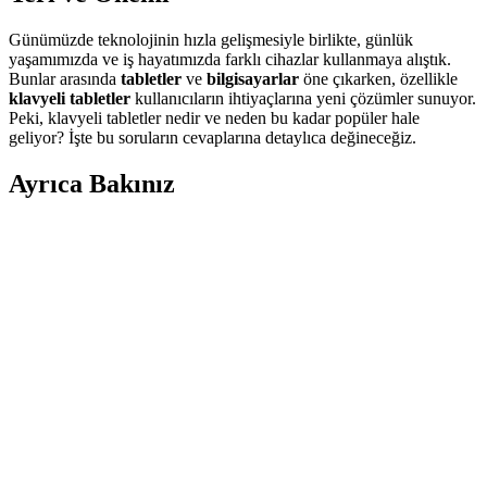
Günümüzde teknolojinin hızla gelişmesiyle birlikte, günlük
yaşamımızda ve iş hayatımızda farklı cihazlar kullanmaya alıştık.
Bunlar arasında
tabletler
ve
bilgisayarlar
öne çıkarken, özellikle
klavyeli tabletler
kullanıcıların ihtiyaçlarına yeni çözümler sunuyor.
Peki, klavyeli tabletler nedir ve neden bu kadar popüler hale
geliyor? İşte bu soruların cevaplarına detaylıca değineceğiz.
Ayrıca Bakınız
Yüksek Depolama Alanına Sahip Tablet ve Telefon
Seçiminde Dikkat Edilmesi Gerekenler
Yüksek depolama alanına sahip tablet ve telefon seçerken kapasite,
depolama hızı, microSD desteği ve bulut entegrasyonu gibi faktörler
göz önünde bulundurulmalıdır. 512 GB ve üzeri depolama önerilir.
TekNetStore iPad Air 6 11 İnç 2024 Uyumlu Kılıfı
İnceleme ve Detaylar
TekNetStore'un iPad Air 6 11 İnç 2024 uyumlu kılıfı, hafifliği,
otomatik uyku fonksiyonu ve şık tasarımıyla cihazınızı korurken