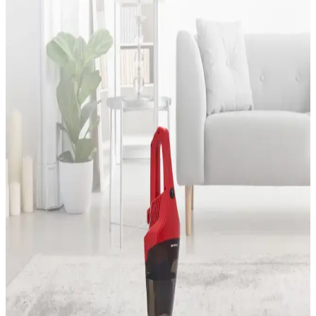
Tokurtech'in 64 GB hafızalı, LED ekranlı ve dayanıklı tasarımlı ses
kayıt cihazı, uzun süreli kayıt ve kolay kullanım sunar, MP3
oynatma özellikleriyle çok yönlü performans sağlar.
Taşınabilir Bluetooth Hoparlörler: Mobil Ses
Deneyimini Yükselten En İyi Seçenekler
Taşınabilir Bluetooth hoparlörler, kompakt tasarımı, kablosuz
bağlantısı ve yüksek ses kalitesiyle mobil yaşam tarzına mükemmel
uyum sağlar. Suya dayanıklı modeller ve uzun pil ömrü ile her yerde
müzik keyfi sunar.
Logitech Klavye Çeşitleri ve Özellikleriyle Elektronik
Dünyasında Öne Çıkıyor
Logitech klavyeleri, kablosuz, mekanik, ergonomik ve portatif
modelleriyle kullanıcılara yüksek performans ve güvenilirlik sunar.
Geniş ürün yelpazesi, kullanıcı dostu tasarımıyla teknoloji
dünyasında öne çıkar.
Awox Ligero X9502 600 W Kule Tipi Karbon
Infrared Isıtıcı, Modern ve Taşınabilir Çözüm
Awox Ligero X9502, 600 W güç ile küçük alanlar için tasarlanmış,