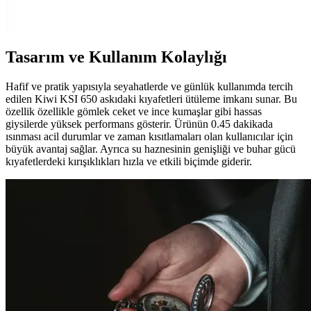
ve geniş hazne kapasitesiyle ev temizliğinizi pratik hale getirir. Hafif
ve ergonomik tasarımıyla kullanım kolaylığı sağlar.
Tasarım ve Kullanım Kolaylığı
Hafif ve pratik yapısıyla seyahatlerde ve günlük kullanımda tercih
edilen Kiwi KSI 650 askıdaki kıyafetleri ütüleme imkanı sunar. Bu
özellik özellikle gömlek ceket ve ince kumaşlar gibi hassas
giysilerde yüksek performans gösterir. Ürünün 0.45 dakikada
ısınması acil durumlar ve zaman kısıtlamaları olan kullanıcılar için
büyük avantaj sağlar. Ayrıca su haznesinin genişliği ve buhar gücü
kıyafetlerdeki kırışıklıkları hızla ve etkili biçimde giderir.