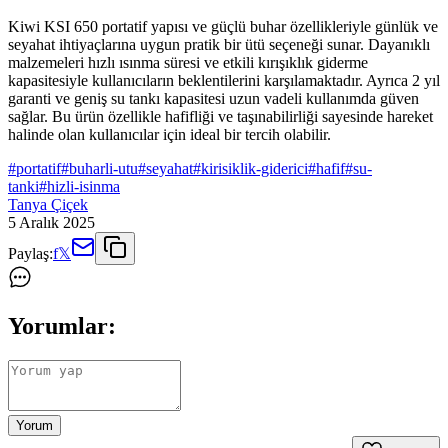
Kiwi KSI 650 portatif yapısı ve güçlü buhar özellikleriyle günlük ve
seyahat ihtiyaçlarına uygun pratik bir ütü seçeneği sunar. Dayanıklı
malzemeleri hızlı ısınma süresi ve etkili kırışıklık giderme
kapasitesiyle kullanıcıların beklentilerini karşılamaktadır. Ayrıca 2 yıl
garanti ve geniş su tankı kapasitesi uzun vadeli kullanımda güven
sağlar. Bu ürün özellikle hafifliği ve taşınabilirliği sayesinde hareket
halinde olan kullanıcılar için ideal bir tercih olabilir.
#
portatif
#
buharli-utu
#
seyahat
#
kirisiklik-giderici
#
hafif
#
su-
tanki
#
hizli-isinma
Tanya Çiçek
5 Aralık 2025
Paylaş:
f
𝕏
Yorumlar:
Yorum