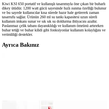
Kiwi KSI 650 portatif ve kullanışlı tasarımıyla öne çıkan bir buharlı
dikey ütüdür. 1200 watt gücü sayesinde hızlı ısınma özelliği bulunur
ve bu sayede kullanıcılar kısa sürede hazır hale getirerek zaman
tasarrufu sağlar. Ürünün 260 ml su tankı kapasitesi uzun süreli
kullanım imkanı sunar ve sık sık su doldurma ihtiyacını azaltır.
Paslanmaz çelik tabanı dayanıklılığı ve kullanım ömrünü artırırken
buhar tetiği ve buhar kilidi gibi fonksiyonlar kullanım kolaylığını ve
verimliliği destekler.
Ayrıca Bakınız
DJI Mini 3 Pro Fly More Combo ile Yüksek
Teknolojili Hava Çekimleri ve Portatif Kullanım
DJI Mini 3 Pro Fly More Combo, hafifliği ve gelişmiş özellikleriyle
profesyonel ve amatör kullanıcılar için ideal, uzun uçuş süreli
yüksek çözünürlüklü drone çözümüdür.
HASUBA Şarjlı El Süpürgesi: Hafif ve Pratik
Kablosuz Temizlik Çözümü
HASUBA şarjlı el süpürgesi, hafifliği ve kablosuz kullanımıyla ev,