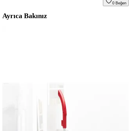
0
Beğen
Ayrıca Bakınız
DJI Mini 3 Pro Fly More Combo ile Yüksek
Teknolojili Hava Çekimleri ve Portatif Kullanım
DJI Mini 3 Pro Fly More Combo, hafifliği ve gelişmiş özellikleriyle
profesyonel ve amatör kullanıcılar için ideal, uzun uçuş süreli
yüksek çözünürlüklü drone çözümüdür.
HASUBA Şarjlı El Süpürgesi: Hafif ve Pratik
Kablosuz Temizlik Çözümü
HASUBA şarjlı el süpürgesi, hafifliği ve kablosuz kullanımıyla ev,
ofis ve araç içi temizlikte pratiklik sağlar, EPA filtresiyle hijyenik
temizlik sunar.
Tokurtech 64 GB Dahili Hafızalı LED Ekranlı Ses
Kayıt Cihazı Profesyonel ve Günlük Kullanım İçin