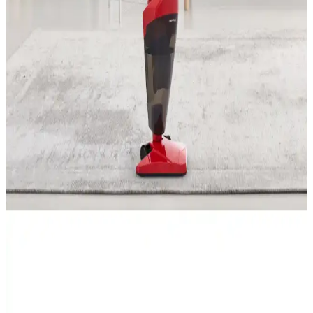
Geniş ürün yelpazesi, kullanıcı dostu tasarımıyla teknoloji
dünyasında öne çıkar.
Awox Ligero X9502 600 W Kule Tipi Karbon
Infrared Isıtıcı, Modern ve Taşınabilir Çözüm
Awox Ligero X9502, 600 W güç ile küçük alanlar için tasarlanmış,
döner ve enerji tasarruflu karbon infrared ısıtıcıdır. Hafif ve şık
tasarımıyla kolay taşınabilirlik sağlar.
Anker 545 Nano Powerbank ve Powercore 10000
Karşılaştırması: Hangi Taşınabilir Şarj Cihazı Sizin
İçin Uygun
Bu karşılaştırmada, Anker 545 Nano ve Powercore 10000
powerbank'lerin özellikleri, avantajları ve kullanıcı yorumları detaylı
şekilde incelenerek, ihtiyaçlarınıza en uygun taşınabilir şarj cihazını
seçmeniz sağlanıyor.
Sunny Rossa Mini Pratik Süpürge Kırmızı: Güçlü,
Sessiz ve Kullanışlı Temizlik Aracı
Sunny Rossa Mini Pratik Süpürge, güçlü çekiş gücü, sessiz çalışma