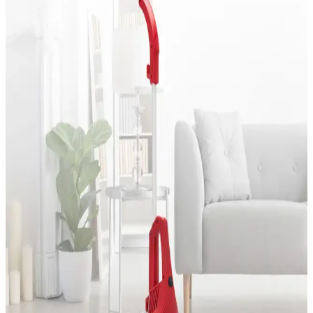
ofis ve araç içi temizlikte pratiklik sağlar, EPA filtresiyle hijyenik
temizlik sunar.
Tokurtech 64 GB Dahili Hafızalı LED Ekranlı Ses
Kayıt Cihazı Profesyonel ve Günlük Kullanım İçin
Tokurtech'in 64 GB hafızalı, LED ekranlı ve dayanıklı tasarımlı ses
kayıt cihazı, uzun süreli kayıt ve kolay kullanım sunar, MP3
oynatma özellikleriyle çok yönlü performans sağlar.
Taşınabilir Bluetooth Hoparlörler: Mobil Ses
Deneyimini Yükselten En İyi Seçenekler
Taşınabilir Bluetooth hoparlörler, kompakt tasarımı, kablosuz
bağlantısı ve yüksek ses kalitesiyle mobil yaşam tarzına mükemmel
uyum sağlar. Suya dayanıklı modeller ve uzun pil ömrü ile her yerde
müzik keyfi sunar.
Logitech Klavye Çeşitleri ve Özellikleriyle Elektronik
Dünyasında Öne Çıkıyor
Logitech klavyeleri, kablosuz, mekanik, ergonomik ve portatif
modelleriyle kullanıcılara yüksek performans ve güvenilirlik sunar.