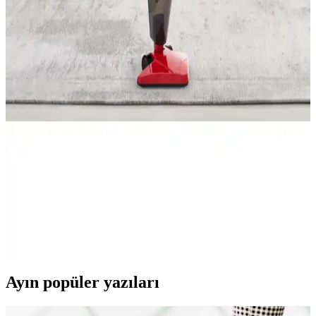
döner ve enerji tasarruflu karbon infrared ısıtıcıdır. Hafif ve şık
tasarımıyla kolay taşınabilirlik sağlar.
Anker 545 Nano Powerbank ve Powercore 10000
Karşılaştırması: Hangi Taşınabilir Şarj Cihazı Sizin
İçin Uygun
Bu karşılaştırmada, Anker 545 Nano ve Powercore 10000
powerbank'lerin özellikleri, avantajları ve kullanıcı yorumları detaylı
şekilde incelenerek, ihtiyaçlarınıza en uygun taşınabilir şarj cihazını
seçmeniz sağlanıyor.
Sunny Rossa Mini Pratik Süpürge Kırmızı: Güçlü,
Sessiz ve Kullanışlı Temizlik Aracı
Sunny Rossa Mini Pratik Süpürge, güçlü çekiş gücü, sessiz çalışma
ve geniş hazne kapasitesiyle ev temizliğinizi pratik hale getirir. Hafif
ve ergonomik tasarımıyla kullanım kolaylığı sağlar.
Ayın popüler yazıları