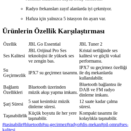
Radyo frekansları zayıf alanlarda iyi çekmiyor.
Hafıza için yalnızca 5 istasyon ön ayarı var.
Ürünlerin Özellik Karşılaştırması
Özellik
JBL Go Essential
JBL Tuner 2
JBL Orijinal Pro Ses
Kristal netliğinde ses
Ses Kalitesi
teknolojisi ile yüksek ses
kalitesi ve güçlü vokal
ve zengin bas.
performansı.
IPX7 su geçirmez özelliği
Su
IPX7 su geçirmez tasarımı.
ile dış mekanlarda
Geçirmezlik
kullanılabilir.
Bluetooth bağlantısı ile
Bağlantı
Bluetooth üzerinden
DAB ve FM radyo
Özellikleri
müzik akışı yapma imkanı.
dinleme imkanı.
5 saat kesintisiz müzik
12 saate kadar çalma
Şarj Süresi
dinleme süresi.
süresi.
Küçük boyutu ile her yere
Kompakt tasarımı ile
Taşınabilirlik
taşınabilir.
kolaylıkla taşınabilir.
#
tasinabilir
#
bluetooth
#
su-gecirmez
#
radyo
#
dis-mekan
#
pil-omru
#
ses-
kalitesi