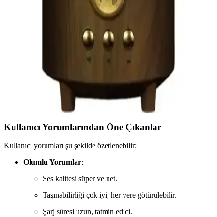
kablosuz ses aktarımını sağlar. Modern tasarımıyla ev ve araç içi
kullanımda avantaj sunar.
Royal Trend Nostaljik Gaz Lambası Görünümlü
Radyo Modern Teknoloji ile Retro Tasarımın
Buluşması
Royal Trend'in nostaljik gaz lambası görünümündeki radyo, yüksek
ses kalitesi, çoklu bağlantı seçenekleri ve şık tasarımıyla dikkat
çekiyor. Taşınabilir ve kullanımı kolay bu ürün, retro ve moderni bir
arada arayanlar için ideal.
Kullanıcı Yorumlarından Öne Çıkanlar
Kullanıcı yorumları şu şekilde özetlenebilir:
Olumlu Yorumlar
:
Ses kalitesi süper ve net.
Taşınabilirliği çok iyi, her yere götürülebilir.
Şarj süresi uzun, tatmin edici.