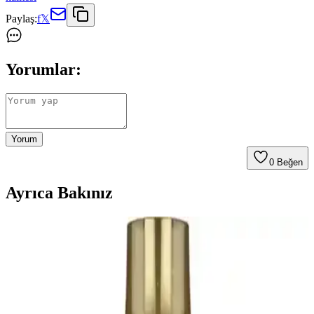
Paylaş:
f
𝕏
Yorumlar:
Yorum
0
Beğen
Ayrıca Bakınız
Çanta Düzenleme İçin Pratik Organizerler: Günlük
Hayatı Kolaylaştıran Çözüm
Günlük yaşamda çanta içi düzeni sağlayan pratik organizerler, farklı
boyut ve özellikleriyle eşyaları düzenli tutar, zaman kazandırır ve
taşıma kolaylığı sunar.