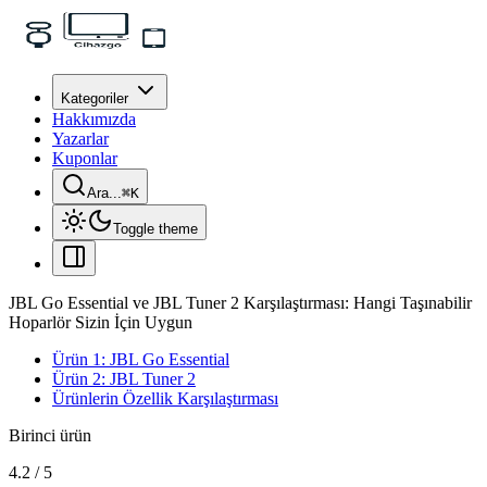
Kategoriler
Hakkımızda
Yazarlar
Kuponlar
Ara...
⌘
K
Toggle theme
JBL Go Essential ve JBL Tuner 2 Karşılaştırması: Hangi Taşınabilir
Hoparlör Sizin İçin Uygun
Ürün 1: JBL Go Essential
Ürün 2: JBL Tuner 2
Ürünlerin Özellik Karşılaştırması
Birinci ürün
4.2
/
5