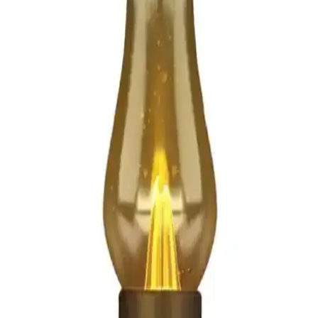
D Vers Sırt Çantaları Karşılaştırması: Elektronik ve
Gelişmiş Taşıma Çözümleri
D vers sırt çantaları, gelişmiş bölmeler ve dayanıklı malzemeleriyle
elektronik cihazlarınızı güvenle taşır, kullanım alanlarına göre çeşitli
modeller sunar.
Portföy Çantası Modelleri ve Özellikleri: Dayanıklı,
Şık ve Kullanışlı Çanta Seçenekleri
Elektronik ve ev aksesuarları için tasarlanan portföy çantaları,
dayanıklı, şık ve taşınabilir özellikleriyle öne çıkar. Farklı modeller,
düzenli kullanım ve estetik tasarım seçenekleri sunar.
AtariGraph: 1920'ler Steampunk Temalı Taşınabilir
Atari 2600 Modifikasyonu
AtariGraph, 1920'ler steampunk estetiğiyle tasarlanmış taşınabilir
Atari 2600 modifikasyonudur. Dönemin teknolojik unsurlarını
yansıtan cihaz, özgün tasarımı ve işlevselliğiyle dikkat çekiyor.
Elektronik ve Giyilebilir Teknolojiler İçin Kullanıcı