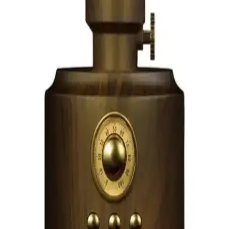
Dostu Dayanıklı Çanta Seçenekleri
Elektronik ve giyilebilir teknolojilerde kullanıcı dostu, dayanıklı ve
ergonomik çantalar, cihazlarınızı güvenli ve pratik şekilde taşımanıza
olanak tanır. Çeşitli modeller ve özellikler hakkında bilgi edinin.
Resolut Bluetooth Hoparlör: Yüksek Ses Kalitesi ve
Renkli Işık Efektleriyle Partilere Renk Katın
Resolut Bluetooth Hoparlör, yüksek ses kalitesi ve renkli ışık
efektleriyle öne çıkan, taşınabilir ve şık tasarımlı bir müzik cihazıdır.
Kablosuz bağlantı, mikrofon ve radyo özellikleriyle eğlenceyi
doruğa çıkarır.
Arylic Bt 10 Bluetooth Ses Vericisi: Yüksek Kaliteli
Kablosuz Ses Aktarımı
Arylic Bt 10 Bluetooth Ses Vericisi, yüksek ses kalitesi, kolay
kurulum ve düşük enerji tüketimi ile çeşitli cihazlar arasında
kablosuz ses aktarımını sağlar. Modern tasarımıyla ev ve araç içi
kullanımda avantaj sunar.
Royal Trend Nostaljik Gaz Lambası Görünümlü