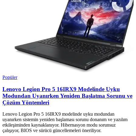
Popüler
Lenovo Legion Pro 5 16IRX9 Modelinde Uyku
Modundan Uyanırken Yeniden Başlatma Sorunu ve
Çözüm Yöntemleri
Lenovo Legion Pro 5 16IRX9 modelinde uyku modundan
uyanırken sistemin yeniden başlaması sorunu donanım ve yazılım
etkileşiminden kaynaklanıyor. Hibernasyon modu sorunsuz
çalışıyor, BIOS ve sürücü güncellemeleri öneriliyor.