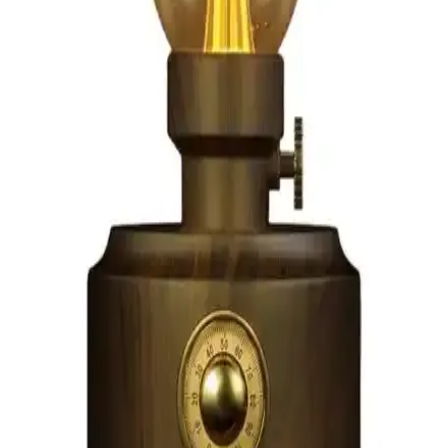
AtariGraph, 1920'ler steampunk estetiğiyle tasarlanmış taşınabilir
Atari 2600 modifikasyonudur. Dönemin teknolojik unsurlarını
yansıtan cihaz, özgün tasarımı ve işlevselliğiyle dikkat çekiyor.
Elektronik ve Giyilebilir Teknolojiler İçin Kullanıcı
Dostu Dayanıklı Çanta Seçenekleri
Elektronik ve giyilebilir teknolojilerde kullanıcı dostu, dayanıklı ve
ergonomik çantalar, cihazlarınızı güvenli ve pratik şekilde taşımanıza
olanak tanır. Çeşitli modeller ve özellikler hakkında bilgi edinin.
Resolut Bluetooth Hoparlör: Yüksek Ses Kalitesi ve
Renkli Işık Efektleriyle Partilere Renk Katın
Resolut Bluetooth Hoparlör, yüksek ses kalitesi ve renkli ışık
efektleriyle öne çıkan, taşınabilir ve şık tasarımlı bir müzik cihazıdır.
Kablosuz bağlantı, mikrofon ve radyo özellikleriyle eğlenceyi
doruğa çıkarır.
Arylic Bt 10 Bluetooth Ses Vericisi: Yüksek Kaliteli
Kablosuz Ses Aktarımı
Arylic Bt 10 Bluetooth Ses Vericisi, yüksek ses kalitesi, kolay
kurulum ve düşük enerji tüketimi ile çeşitli cihazlar arasında