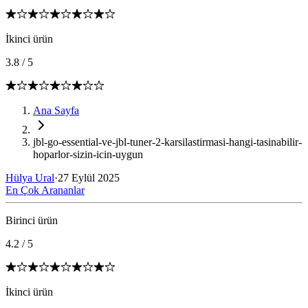
İkinci ürün
3.8
/
5
Ana Sayfa
jbl-go-essential-ve-jbl-tuner-2-karsilastirmasi-hangi-tasinabilir-
hoparlor-sizin-icin-uygun
Hülya Ural
·
27 Eylül 2025
En Çok Arananlar
Birinci ürün
4.2
/
5
İkinci ürün