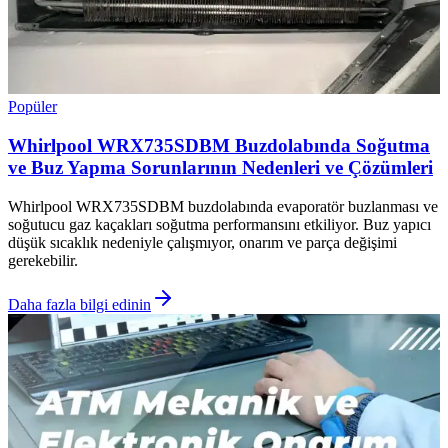
Popüler
Whirlpool WRX735SDBM Buzdolabında Soğutma
ve Buz Yapma Sorunlarının Nedenleri ve Çözümleri
Whirlpool WRX735SDBM buzdolabında evaporatör buzlanması ve
soğutucu gaz kaçakları soğutma performansını etkiliyor. Buz yapıcı
düşük sıcaklık nedeniyle çalışmıyor, onarım ve parça değişimi
gerekebilir.
Daha fazla bilgi edinin