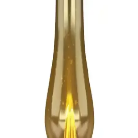
Hayatı Kolaylaştıran Çözüm
Günlük yaşamda çanta içi düzeni sağlayan pratik organizerler, farklı
boyut ve özellikleriyle eşyaları düzenli tutar, zaman kazandırır ve
taşıma kolaylığı sunar.
D Vers Sırt Çantaları Karşılaştırması: Elektronik ve
Gelişmiş Taşıma Çözümleri
D vers sırt çantaları, gelişmiş bölmeler ve dayanıklı malzemeleriyle
elektronik cihazlarınızı güvenle taşır, kullanım alanlarına göre çeşitli
modeller sunar.
Portföy Çantası Modelleri ve Özellikleri: Dayanıklı,
Şık ve Kullanışlı Çanta Seçenekleri
Elektronik ve ev aksesuarları için tasarlanan portföy çantaları,
dayanıklı, şık ve taşınabilir özellikleriyle öne çıkar. Farklı modeller,
düzenli kullanım ve estetik tasarım seçenekleri sunar.
AtariGraph: 1920'ler Steampunk Temalı Taşınabilir
Atari 2600 Modifikasyonu