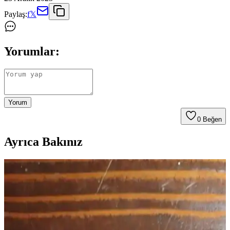
Paylaş:
f
𝕏
Yorumlar:
Yorum
0
Beğen
Ayrıca Bakınız
Amplifikatör Arızaları, Onarım Süreçleri ve TO-220
Transistör Soğutma Yöntemleri
Amplifikatörlerde sıkça karşılaşılan güç kaynağı ve transistör
arızaları, onarım sürecinde dikkat gerektirir. TO-220 transistörlerin
soğutma yöntemleri ve devre kartı hasarları tamirin başarısını etkiler.