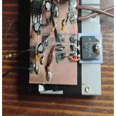
performans sağlar, kolay entegre edilir ve kullanıcı deneyimini
iyileştirir.
Aiwa MSBTU-600 Hi-Fi Müzik Seti: Üstün Ses
Kalitesi ve Çok Yönlü Bağlantı Seçenekleriyle
Aiwa MSBTU-600, 100 W güç, Bluetooth 5.3, FM radyo, USB
MP3, şık tasarım ve dayanıklı yapısıyla üstün ses ve çok yönlü
bağlantı sunar.
2005 Yapımı PA Amplifikatöründe Polyester
Kapasitör Arızası ve Teknik İncelemesi
2005 model bir PA amplifikatöründeki polyester kapasitörün yapısal
bozulması ve yanmış dirençlerin etkisi detaylı incelenmiştir. Uzun
süreli kullanımda elektronik bileşenlerin arıza riskleri ele alınmıştır.
DIY Amplifikatör Kartı Tasarımı: Sınıf D ve AB
Entegre Devrelerde Temel Tasarım İlkeleri
Amplifikatör kartı tasarımı, elektronik bilgi ve deneyim gerektirir.
Sınıf D ve AB entegrasyonları, ısı yönetimi, PCB tasarımı ve
mikrodenetleyici entegrasyonu gibi önemli konular ele alınmaktadır.