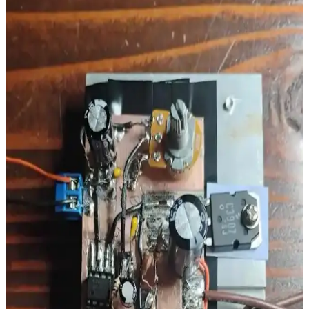
1963 Model Antika Tüp Amplifikatörlerin Onarımı
ve Restorasyon Süreçleri
1963 model antika tüp amplifikatörlerin onarımında güç kaynağı,
kondansatörler ve potansiyometrelerin durumu kritik öneme sahiptir.
Estetik ve sağlık açısından dikkat edilmesi gerekenler de ele
alınmıştır.
Rod Elliott'in P3A ve P33 Devreleriyle Güç
Amplifikatörü Tasarımı ve Uygulaması
Rod Elliott'in P3A ve P33 devreleri temel alınarak yapılan güç
amplifikatörü projesinde PCB tasarımı, bileşen seçimi, topraklama
ve performans detayları ele alınmaktadır.
Divisat 20 Db Line Amplifier ile Sinyal Gücünü
Artıran Çözüm ve Kullanım İpuçları
Divisat 20 Db Line Amplifier, uzun kablo hatlarında sinyal kaybını
azaltır ve yayın kalitesini yükseltir, yüksek frekanslarda stabil
performans sağlar, kolay entegre edilir ve kullanıcı deneyimini
iyileştirir.