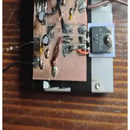
Aiwa MSBTU-600 Hi-Fi Müzik Seti: Üstün Ses
Kalitesi ve Çok Yönlü Bağlantı Seçenekleriyle
Aiwa MSBTU-600, 100 W güç, Bluetooth 5.3, FM radyo, USB
MP3, şık tasarım ve dayanıklı yapısıyla üstün ses ve çok yönlü
bağlantı sunar.
2005 Yapımı PA Amplifikatöründe Polyester
Kapasitör Arızası ve Teknik İncelemesi
2005 model bir PA amplifikatöründeki polyester kapasitörün yapısal
bozulması ve yanmış dirençlerin etkisi detaylı incelenmiştir. Uzun
süreli kullanımda elektronik bileşenlerin arıza riskleri ele alınmıştır.
DIY Amplifikatör Kartı Tasarımı: Sınıf D ve AB
Entegre Devrelerde Temel Tasarım İlkeleri
Amplifikatör kartı tasarımı, elektronik bilgi ve deneyim gerektirir.
Sınıf D ve AB entegrasyonları, ısı yönetimi, PCB tasarımı ve
mikrodenetleyici entegrasyonu gibi önemli konular ele alınmaktadır.
Dremel ile Yapılan PCB Audio Güç