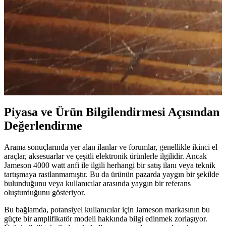
Dremel ile Yapılan PCB Audio Güç
Amplifikatöründe Stabilite ve Performans
İyileştirmeleri
Dremel kullanılarak yapılan PCB audio güç amplifikatöründe
stabiliteyi artırmak için bypass kondansatörleri, düşük geçiren filtre
ve geri besleme ağı eklenmiştir. Performans ve ses kalitesi
iyileştirilmiştir.
Piyasa ve Ürün Bilgilendirmesi Açısından
Değerlendirme
Arama sonuçlarında yer alan ilanlar ve forumlar, genellikle ikinci el
araçlar, aksesuarlar ve çeşitli elektronik ürünlerle ilgilidir. Ancak
Jameson 4000 watt anfi ile ilgili herhangi bir satış ilanı veya teknik
tartışmaya rastlanmamıştır. Bu da ürünün pazarda yaygın bir şekilde
bulunduğunu veya kullanıcılar arasında yaygın bir referans
oluşturduğunu gösteriyor.
Bu bağlamda, potansiyel kullanıcılar için Jameson markasının bu
güçte bir amplifikatör modeli hakkında bilgi edinmek zorlaşıyor.