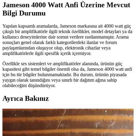
Jameson 4000 Watt Anfi Üzerine Mevcut
Bilgi Durumu
Yapılan kapsamlı aramalarda, Jameson markasına ait 4000 watt güç
çıkışlı bir amplifikatörle ilgili teknik özellikler, model detayları ya da
kullanıcı deneyimlerine dair somut verilere rastlanmamıştır. Arama
sonuçları genel olarak farklı kategorilerdeki ilanlar ve forum
paylaşımlarından oluşuyor olup, elektronik cihazlar veya
amplifikatörlerle ilgili spesifik içerik içermiyor.
Özellikle ses sistemleri ve amplifikatörler alanında, ürünün güç
kapasitesi gibi temel bilgiler önemli olsa da, Jameson 4000 watt anfi
için bu tür bilgiler bulunmamaktadır. Bu durum, ürünün piyasada
yaygın olarak tanındığını veya sınırlı bir dağıtım ağına sahip
olabileceğini düşündürüyor.
Ayrıca Bakınız
Amplifikatör Arızaları, Onarım Süreçleri ve TO-220
Transistör Soğutma Yöntemleri
Amplifikatörlerde sıkça karşılaşılan güç kaynağı ve transistör