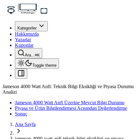
Kategoriler
Hakkımızda
Yazarlar
Kuponlar
Ara...
⌘
K
Toggle theme
Jameson 4000 Watt Anfi: Teknik Bilgi Eksikliği ve Piyasa Durumu
Analizi
Jameson 4000 Watt Anfi Üzerine Mevcut Bilgi Durumu
Piyasa ve Ürün Bilgilendirmesi Açısından Değerlendirme
Sonuç
Ana Sayfa
jameson-4000-watt-anfi-teknik-bilgi-eksikligi-ve-piyasa-