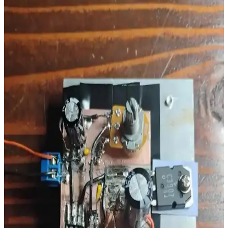
arızaları, onarım sürecinde dikkat gerektirir. TO-220 transistörlerin
soğutma yöntemleri ve devre kartı hasarları tamirin başarısını etkiler.
1963 Model Antika Tüp Amplifikatörlerin Onarımı
ve Restorasyon Süreçleri
1963 model antika tüp amplifikatörlerin onarımında güç kaynağı,
kondansatörler ve potansiyometrelerin durumu kritik öneme sahiptir.
Estetik ve sağlık açısından dikkat edilmesi gerekenler de ele
alınmıştır.
Rod Elliott'in P3A ve P33 Devreleriyle Güç
Amplifikatörü Tasarımı ve Uygulaması
Rod Elliott'in P3A ve P33 devreleri temel alınarak yapılan güç
amplifikatörü projesinde PCB tasarımı, bileşen seçimi, topraklama
ve performans detayları ele alınmaktadır.
Divisat 20 Db Line Amplifier ile Sinyal Gücünü
Artıran Çözüm ve Kullanım İpuçları
Divisat 20 Db Line Amplifier, uzun kablo hatlarında sinyal kaybını
azaltır ve yayın kalitesini yükseltir, yüksek frekanslarda stabil