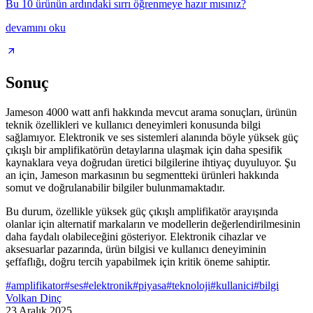
Bu 10 ürünün ardındaki sırrı öğrenmeye hazır mısınız?
devamını oku
Sonuç
Jameson 4000 watt anfi hakkında mevcut arama sonuçları, ürünün
teknik özellikleri ve kullanıcı deneyimleri konusunda bilgi
sağlamıyor. Elektronik ve ses sistemleri alanında böyle yüksek güç
çıkışlı bir amplifikatörün detaylarına ulaşmak için daha spesifik
kaynaklara veya doğrudan üretici bilgilerine ihtiyaç duyuluyor. Şu
an için, Jameson markasının bu segmentteki ürünleri hakkında
somut ve doğrulanabilir bilgiler bulunmamaktadır.
Bu durum, özellikle yüksek güç çıkışlı amplifikatör arayışında
olanlar için alternatif markaların ve modellerin değerlendirilmesinin
daha faydalı olabileceğini gösteriyor. Elektronik cihazlar ve
aksesuarlar pazarında, ürün bilgisi ve kullanıcı deneyiminin
şeffaflığı, doğru tercih yapabilmek için kritik öneme sahiptir.
#
amplifikator
#
ses
#
elektronik
#
piyasa
#
teknoloji
#
kullanici
#
bilgi
Volkan Dinç
23 Aralık 2025