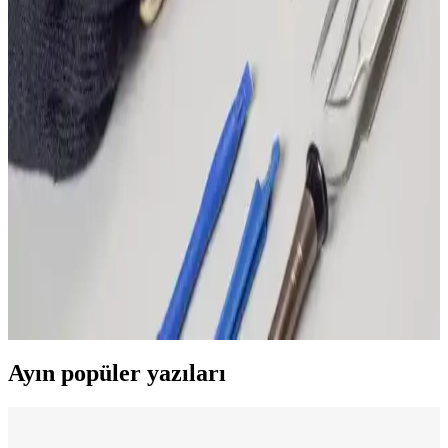
Telefon kasko fiyatları, model ve kapsamına göre değişir. Güncel
piyasa ve sigorta seçeneklerini öğrenerek, cihazınızı en iyi şekilde
koruyabilirsiniz.
Elektronik Cihazlar İçin Güvence: Cihaz Koruma
Sigortası Nedir ve Nasıl Çalışır?
Elektronik cihazlarınızın güvenliği için cihaz koruma sigortası,
çeşitli risklere karşı maddi kayıpları önler ve hızlı çözüm sağlar.
Telefon Kaskosu Yüzde Kaçını Karşılar: Sigorta
Kapsamı ve Güvenlik İpuçları
Telefon kaskosu, çeşitli risklere karşı telefonunuzu korur. Hasar, su,
kayıp ve çalıntı durumlarında yüzde 70-100 arası karşılık sağlar.
Poliçe detaylarını dikkatle incelemek önemli.
Ayın popüler yazıları