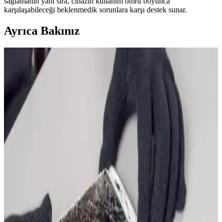
sağlamanın yanı sıra, cihazın kullanım ömrü boyunca
karşılaşabileceği beklenmedik sorunlara karşı destek sunar.
Ayrıca Bakınız
iPhone 13 Kasko Fiyatları ve Sigorta Seçenekleri
Hakkında Detaylı Bilgi
iPhone 13 kasko fiyatları, cihaz değeri ve kullanım alışkanlıklarına
göre değişir. Kapsamlı sigorta seçenekleri ve fiyatlandırma
detaylarıyla telefonunuzu güvence altına alın.
iPhone Modelleri ve Kasko Sigortası Seçenekleri
Hakkında Güncel Bilgiler
iPhone serisinin farklı modelleri, özellikleri ve sigorta seçenekleri
hakkında kapsamlı bilgiler içerir. Güncel modeller, fiyatlar ve sigorta
avantajlarıyla ilgili detaylar sunar.
iPhone Kasko ve Dijital Güvenlik: Bankacılık
Hizmetlerinde Online Sigorta Yönetimi