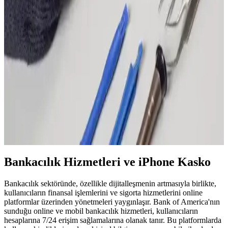
koruyabilirsiniz.
Elektronik Cihazlar İçin Güvence: Cihaz Koruma
Sigortası Nedir ve Nasıl Çalışır?
Elektronik cihazlarınızın güvenliği için cihaz koruma sigortası,
çeşitli risklere karşı maddi kayıpları önler ve hızlı çözüm sağlar.
Telefon Kaskosu Yüzde Kaçını Karşılar: Sigorta
Kapsamı ve Güvenlik İpuçları
Telefon kaskosu, çeşitli risklere karşı telefonunuzu korur. Hasar, su,
kayıp ve çalıntı durumlarında yüzde 70-100 arası karşılık sağlar.
Poliçe detaylarını dikkatle incelemek önemli.
Bankacılık Hizmetleri ve iPhone Kasko
Bankacılık sektöründe, özellikle dijitalleşmenin artmasıyla birlikte,
kullanıcıların finansal işlemlerini ve sigorta hizmetlerini online
platformlar üzerinden yönetmeleri yaygınlaşır. Bank of America'nın
sunduğu online ve mobil bankacılık hizmetleri, kullanıcıların
hesaplarına 7/24 erişim sağlamalarına olanak tanır. Bu platformlarda