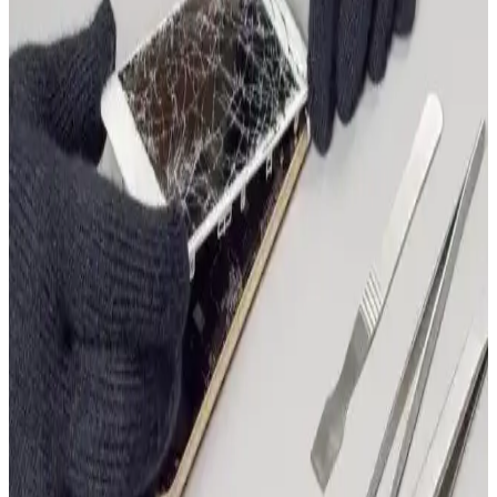
iPhone Kasko ve Dijital Güvenlik: Bankacılık
Hizmetlerinde Online Sigorta Yönetimi
iPhone kasko sigortası, cihaz kaybı ve hasarlarına karşı finansal
güvence sağlar. Dijital bankacılık hizmetleriyle online kasko
işlemleri kolaylaşırken, kişisel veri ve cihaz güvenliği kritik önem
taşır.
iPhone 15 Güvenliği ve Kasko Seçenekleri: Güncel
Teknik Sorunlar ve Çözümler
iPhone 15'in güvenliği ve teknik sorunlara karşı korunması için
kasko ve sigorta seçenekleri, güncel sorunlar ve çözümler hakkında
bilgi içerir.
2025'te iPhone 15 Kasko Sigortasıyla Cihazınızı
Gerçekten Koruyun
iPhone 15'inizi 2025'te kapsamlı kasko sigortasıyla güvence altına
alın. Detayları öğrenin, cihazınızı koruyun! Hemen keşfedin!
Telefon Kasko Fiyatları ve En Güncel Sigorta
Seçenekleri Hakkında Bilgiler