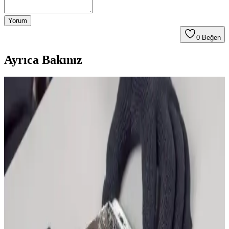
Yorum
0
Beğen
Ayrıca Bakınız
iPhone 13 Kasko Fiyatları ve Sigorta Seçenekleri
Hakkında Detaylı Bilgi
iPhone 13 kasko fiyatları, cihaz değeri ve kullanım alışkanlıklarına
göre değişir. Kapsamlı sigorta seçenekleri ve fiyatlandırma
detaylarıyla telefonunuzu güvence altına alın.
iPhone Modelleri ve Kasko Sigortası Seçenekleri
Hakkında Güncel Bilgiler
iPhone serisinin farklı modelleri, özellikleri ve sigorta seçenekleri
hakkında kapsamlı bilgiler içerir. Güncel modeller, fiyatlar ve sigorta
avantajlarıyla ilgili detaylar sunar.