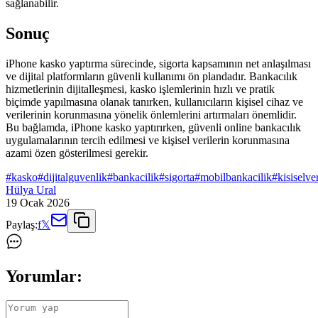
sağlanabilir.
Sonuç
iPhone kasko yaptırma sürecinde, sigorta kapsamının net anlaşılması
ve dijital platformların güvenli kullanımı ön plandadır. Bankacılık
hizmetlerinin dijitalleşmesi, kasko işlemlerinin hızlı ve pratik
biçimde yapılmasına olanak tanırken, kullanıcıların kişisel cihaz ve
verilerinin korunmasına yönelik önlemlerini artırmaları önemlidir.
Bu bağlamda, iPhone kasko yaptırırken, güvenli online bankacılık
uygulamalarının tercih edilmesi ve kişisel verilerin korunmasına
azami özen gösterilmesi gerekir.
#
kasko
#
dijitalguvenlik
#
bankacilik
#
sigorta
#
mobilbankacilik
#
kisiselv
Hülya Ural
19 Ocak 2026
Paylaş:
f
𝕏
Yorumlar: