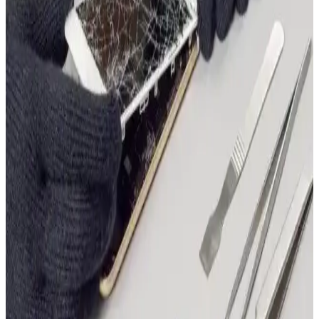
iPhone kasko sigortası, cihaz kaybı ve hasarlarına karşı finansal
güvence sağlar. Dijital bankacılık hizmetleriyle online kasko
işlemleri kolaylaşırken, kişisel veri ve cihaz güvenliği kritik önem
taşır.
iPhone 15 Güvenliği ve Kasko Seçenekleri: Güncel
Teknik Sorunlar ve Çözümler
iPhone 15'in güvenliği ve teknik sorunlara karşı korunması için
kasko ve sigorta seçenekleri, güncel sorunlar ve çözümler hakkında
bilgi içerir.
2025'te iPhone 15 Kasko Sigortasıyla Cihazınızı
Gerçekten Koruyun
iPhone 15'inizi 2025'te kapsamlı kasko sigortasıyla güvence altına
alın. Detayları öğrenin, cihazınızı koruyun! Hemen keşfedin!
Telefon Kasko Fiyatları ve En Güncel Sigorta
Seçenekleri Hakkında Bilgiler
Telefon kasko fiyatları, model ve kapsamına göre değişir. Güncel
piyasa ve sigorta seçeneklerini öğrenerek, cihazınızı en iyi şekilde