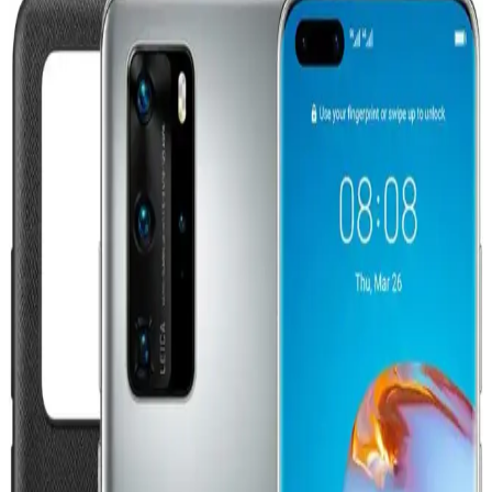
İkinci El Çamaşır Makinesi ve Kurutucu Alımında
Yaş, Fiyat ve Durum Değerlendirmesi
İkinci el çamaşır makinesi ve kurutucu alımında cihazların yaşı,
fiyatı, bakım durumu ve hijyenik koşulları önemlidir. Pazarlık
yaparak uygun fiyat bulunmalı, kötü durumda olan cihazlardan
kaçınılmalıdır.
İkinci El iPhone 12 Pro Max Satın Alırken Dikkat
Edilmesi Gerekenler ve Özellikleri
İkinci el iPhone 12 Pro Max satın alırken güvenilir satıcılar ve cihaz
durumu önemlidir. Güçlü performansı, dayanıklılığı ve gelişmiş
kameralarıyla bu model, tercih sebebidir.
OPPO A15 2.El Fiyatları ve Piyasa Analizi Türkiye
2023
OPPO A15'in temel özellikleri ve Türkiye'deki ikinci el fiyatları,
piyasa trendleri ve alım satım ipuçları detaylı şekilde analiz edilerek
sunuluyor.
eBay Elektronik ve Girişimcilik Dünyasında