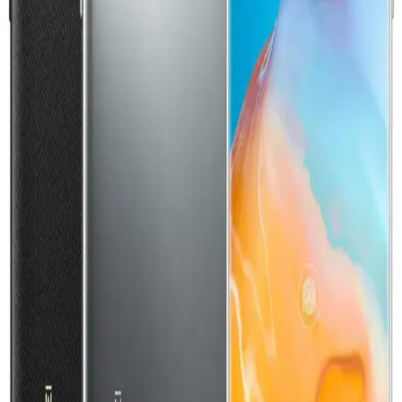
Güvenilir Uluslararası Pazar Yeri ve Alım Satım
İpuçları
eBay, elektronik ürünler ve aksesuarlar için güvenli, uluslararası
alışveriş imkanı sunar. Satıcı ve alıcı güvenliği, ürün incelemesi ve
gümrük detaylarıyla başarılı alışverişler yapabilirsiniz.
Samsung Galaxy S10 İkinci El Piyasası: Alım
Rehberi ve Dikkat Edilmesi Gerekenler
Samsung Galaxy S10'un ikinci el piyasası, uygun fiyat ve yüksek
performans sunmasıyla öne çıkıyor. Satın alırken cihazın durumu ve
teknik özellikleri dikkatle değerlendirilmelidir.
İkinci El Laptop Alırken Dikkat Edilmesi
Gerekenler ve Piyasa Analizi
İkinci el laptoplar uygun fiyatlarıyla tercih edilir, ancak güvenilir
satıcı ve ürün bilgisi önemli. Performans, batarya ve piyasa
trendlerine dikkat ederek güvenli alışveriş yapın.
Facebook Marketplace'te Aksesuar Satışında
Güvenlik ve Ürün Yönetimi Rehberi