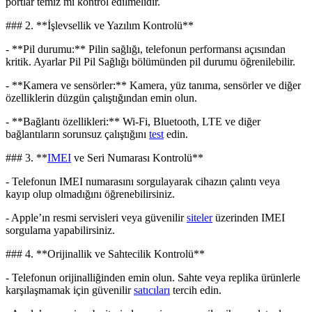
portlar temiz mi kontrol edilmelidir.
### 2. **İşlevsellik ve Yazılım Kontrolü**
- **Pil durumu:** Pilin sağlığı, telefonun performansı açısından
kritik. Ayarlar Pil Pil Sağlığı bölümünden pil durumu öğrenilebilir.
- **Kamera ve sensörler:** Kamera, yüz tanıma, sensörler ve diğer
özelliklerin düzgün çalıştığından emin olun.
- **Bağlantı özellikleri:** Wi-Fi, Bluetooth, LTE ve diğer
bağlantıların sorunsuz çalıştığını
test
edin.
### 3. **
IMEI
ve Seri Numarası Kontrolü**
- Telefonun IMEI numarasını sorgulayarak cihazın çalıntı veya
kayıp olup olmadığını öğrenebilirsiniz.
- Apple’ın resmi servisleri veya güvenilir
siteler
üzerinden IMEI
sorgulama yapabilirsiniz.
### 4. **Orijinallik ve Sahtecilik Kontrolü**
- Telefonun orijinalliğinden emin olun. Sahte veya replika ürünlerle
karşılaşmamak için güvenilir
satıcıları
tercih edin.