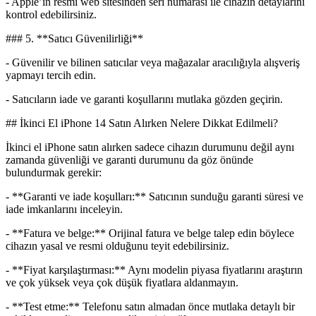
- Apple’ın resmi web sitesinden seri numarası ile cihazın detaylarını
kontrol edebilirsiniz.
### 5. **Satıcı Güvenilirliği**
- Güvenilir ve bilinen satıcılar veya mağazalar aracılığıyla alışveriş
yapmayı tercih edin.
- Satıcıların iade ve garanti koşullarını mutlaka gözden geçirin.
## İkinci El iPhone 14 Satın Alırken Nelere Dikkat Edilmeli?
İkinci el iPhone satın alırken sadece cihazın durumunu değil aynı
zamanda güvenliği ve garanti durumunu da göz önünde
bulundurmak gerekir:
- **Garanti ve iade koşulları:** Satıcının sunduğu garanti süresi ve
iade imkanlarını inceleyin.
- **Fatura ve belge:** Orijinal fatura ve belge talep edin böylece
cihazın yasal ve resmi olduğunu teyit edebilirsiniz.
- **Fiyat karşılaştırması:** Aynı modelin piyasa fiyatlarını araştırın
ve çok yüksek veya çok düşük fiyatlara aldanmayın.
- **Test etme:** Telefonu satın almadan önce mutlaka detaylı bir