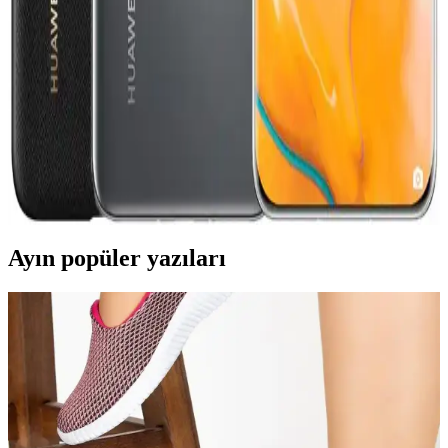
Facebook Marketplace'te abiye ve portföy çantası satarken güvenlik
ve ürün yönetimi önemli. Doğru bilgiler ve dikkatli alışveriş
ipuçlarıyla başarılı satışlar yapın.
Huawei P40 Pro İkinci El Piyasası: Teknik Özellikler
ve Alımda Dikkat Edilmesi Gerekenler
Huawei P40 Pro'nun ikinci el piyasası yüksek talep görüyor. Teknik
özellikleri ve alımda dikkat edilmesi gerekenler detaylı şekilde
anlatılıyor.
Ayın popüler yazıları