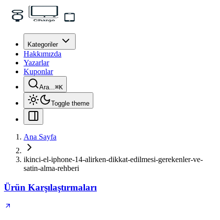
Kategoriler
Hakkımızda
Yazarlar
Kuponlar
Ara...
⌘
K
Toggle theme
Ana Sayfa
ikinci-el-iphone-14-alirken-dikkat-edilmesi-gerekenler-ve-
satin-alma-rehberi
Ürün Karşılaştırmaları