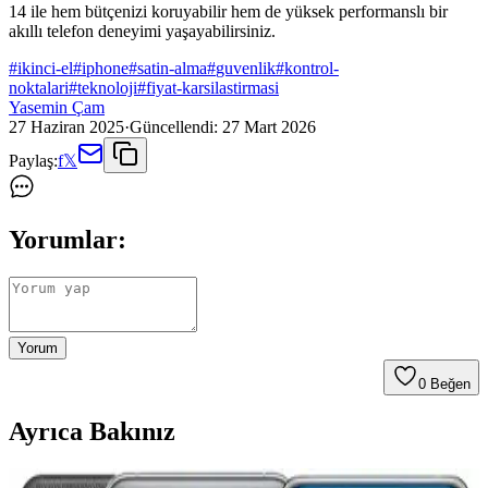
14 ile hem bütçenizi koruyabilir hem de yüksek performanslı bir
akıllı telefon deneyimi yaşayabilirsiniz.
#
ikinci-el
#
iphone
#
satin-alma
#
guvenlik
#
kontrol-
noktalari
#
teknoloji
#
fiyat-karsilastirmasi
Yasemin Çam
27 Haziran 2025
·
Güncellendi:
27 Mart 2026
Paylaş:
f
𝕏
Yorumlar:
Yorum
0
Beğen
Ayrıca Bakınız