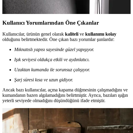
Göz sağlığını koruyan ve çalışma alanınızı kişiselleştiren monitör
lambaları hakkında detaylı bilgi ve en iyi modellerin seçim kriterleri.
Kullanıcı Yorumlarından Öne Çıkanlar
Kullanıcılar, ürünün genel olarak
kaliteli
ve
kullanımı kolay
olduğunu belirtmektedir. Öne çıkan bazı yorumlar şunlardır:
Mıknatıslı yapısı sayesinde güzel yapışıyor.
Işık seviyesi oldukça etkili ve aydınlatıcı.
Uzaktan kumanda ile sorunsuz çalışıyor.
Şarj süresi kısa ve uzun gidiyor.
Ancak bazı kullanıcılar, açma kapama düğmesinin çalışmadığını ve
kumandanın bazen algılamadığını belirtmiştir. Ayrıca, bazıları ışığın
yeterli seviyede olmadığını düşündüğünü ifade etmiştir.