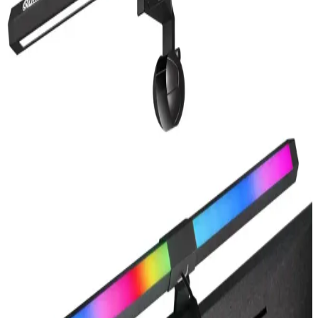
Wiz 60W Renkli Ambiyans ve Xiaomi Mi Smart
Bulb Lite Karşılaştırması
İki önde gelen akıllı ampul olan Wiz 60W ve Xiaomi Mi Smart Bulb
Lite'ın özellikleri ve kullanıcı yorumlarıyla detaylı karşılaştırması.
Photon Ultimate H7 LED Farlar: Uzun Ömürlü,
Güçlü ve Güvenilir Otomotiv Aydınlatma Çözümü
Photon Ultimate H7 LED farlar, yüksek performans, dayanıklılık ve
kolay montaj sağlayan yenilikçi otomotiv aydınlatma ürünüdür.
Photon Mono H11 LED Xenon Karşılaştırması:
Performans ve Özellikler Analizi
İki farklı Photon Mono H11 LED Xenon ürününü detaylı
karşılaştırıyoruz. Yüksek ışık gücü, uyumluluk ve kullanıcı
yorumlarıyla en uygun otomobil farı seçimini yapmanıza yardımcı
oluyor.
SİSA SENİSTESENAL T10 Dipsiz W5w Canbus
LED Ampul: Yüksek Performanslı Otomobil