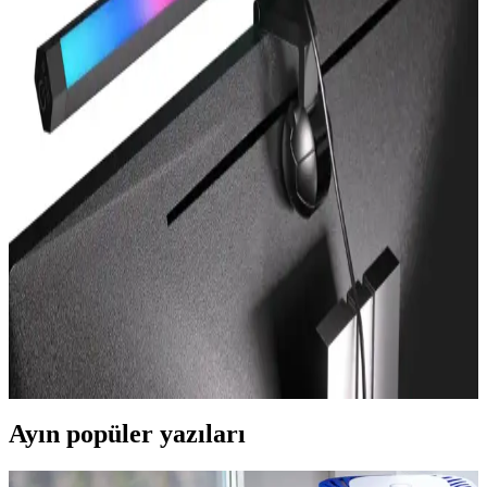
Aydınlatması
SİSA'nın geliştirdiği T10 W5w Canbus LED ampul, yüksek enerji
verimliliği ve kolay montajıyla otomobilinizin aydınlatmasını yeniler,
gece sürüşlerini güvenli ve konforlu hale getirir.
Philips Beyaz Ampuller ve Aydınlatma
Teknolojilerinde Yenilikler ve Gelecek Vizyonu
Philips’in beyaz ampulleri, enerji tasarrufu, akıllı kontrol ve
sürdürülebilirlik özellikleriyle modern aydınlatma çözümleri sunar,
yaşam kalitenizi artırır.
Monitör Lambası Seçimi ve Çalışma Ortamını
Yenileme Rehberi
Göz sağlığını koruyan ve çalışma alanınızı kişiselleştiren monitör
lambaları hakkında detaylı bilgi ve en iyi modellerin seçim kriterleri.
Ayın popüler yazıları