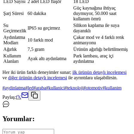
LED Sayısı
2 adet LED flaşör
18 LED
Güç kaynağına ihtiyaç
Şarj Süresi
60 dakika
duymuyor, 50.000 saat
kullanım ömrü
Su
Silikon kaplama ile suya
IP65 su geçirmez
Geçirmezlik
dayanıklı
Aydınlatma
Çakar mod ve 4 farklı renk
10 farklı mod
Modları
animasyonu
Ağırlık
7,5 gram
Ürünün ağırlığı belirtilmemiş
Kullanım
Park lambası, araç içi
Ayak altı aydınlatma
Alanları
aydınlatma
Her iki ürün farklı deneyimler sunar;
ilk ürünün detaylı incelemesi
ve
diğer ürünün detaylı incelemesi
ile ayrıntılara ulaşabilirsin.
#
aydinlatma
#
led
#
araba
#
kullanici
#
teknoloji
#
otomotiv
#
kullanim
Paylaş:
f
𝕏
Yorumlar: