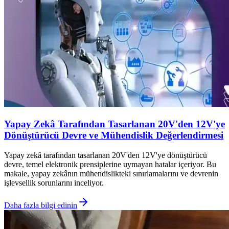
Yapay Zekâ Tarafından Tasarlanan 20V'den 12V'ye
Dönüştürücü Devre ve Mühendislik Değerlendirmesi
Yapay zekâ tarafından tasarlanan 20V'den 12V'ye dönüştürücü
devre, temel elektronik prensiplerine uymayan hatalar içeriyor. Bu
makale, yapay zekânın mühendislikteki sınırlamalarını ve devrenin
işlevsellik sorunlarını inceliyor.
Daha fazla bilgi edinin