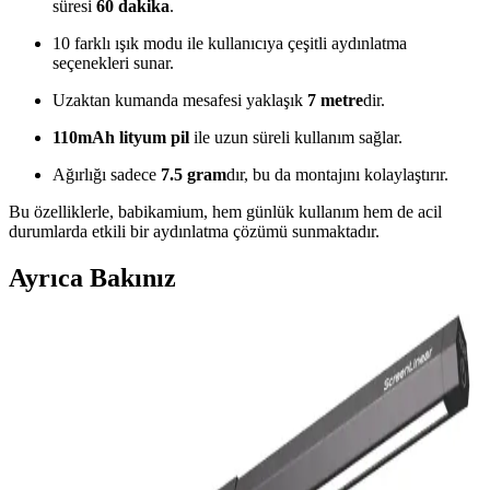
süresi
60 dakika
.
10 farklı ışık modu ile kullanıcıya çeşitli aydınlatma
seçenekleri sunar.
Uzaktan kumanda mesafesi yaklaşık
7 metre
dir.
110mAh lityum pil
ile uzun süreli kullanım sağlar.
Ağırlığı sadece
7.5 gram
dır, bu da montajını kolaylaştırır.
Bu özelliklerle, babikamium, hem günlük kullanım hem de acil
durumlarda etkili bir aydınlatma çözümü sunmaktadır.
Ayrıca Bakınız
Günlük Yaşamı Kolaylaştıran Pratik Teknolojik
Yükseltmelerin İncelenmesi
Bu yazı, USB-C masa lambalarından akıllı ev sistemlerine kadar,
günlük yaşamı kolaylaştıran ve verimliliği artıran teknolojik
yükseltmeleri detaylı şekilde ele alıyor. Pratik çözümlerle
hayatınızda fark yaratın.