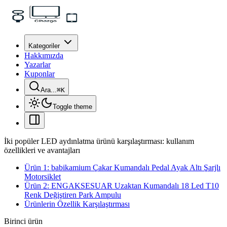
Kategoriler
Hakkımızda
Yazarlar
Kuponlar
Ara...
⌘
K
Toggle theme
İki popüler LED aydınlatma ürünü karşılaştırması: kullanım
özellikleri ve avantajları
Ürün 1: babikamium Çakar Kumandalı Pedal Ayak Altı Şarjlı
Motorsiklet
Ürün 2: ENGAKSESUAR Uzaktan Kumandalı 18 Led T10
Renk Değiştiren Park Ampulu
Ürünlerin Özellik Karşılaştırması
Birinci ürün