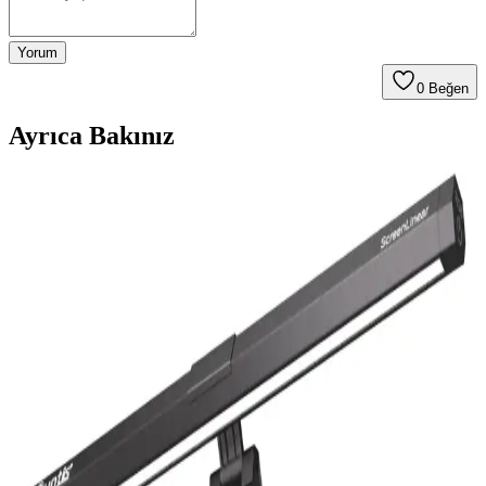
Yorum
0
Beğen
Ayrıca Bakınız
Günlük Yaşamı Kolaylaştıran Pratik Teknolojik
Yükseltmelerin İncelenmesi
Bu yazı, USB-C masa lambalarından akıllı ev sistemlerine kadar,
günlük yaşamı kolaylaştıran ve verimliliği artıran teknolojik
yükseltmeleri detaylı şekilde ele alıyor. Pratik çözümlerle
hayatınızda fark yaratın.
Profesyonel Elektronik Onarımında Kullanılan
Ekipmanlar ve Çalışma Alanlarının Önemi
Elektronik onarımda kullanılan test cihazları, lehim istasyonları ve
aydınlatma ekipmanları iş kalitesini artırır. Düzenli çalışma alanları
ve dayanıklı bilgisayarlar, onarım süreçlerini kolaylaştırır.