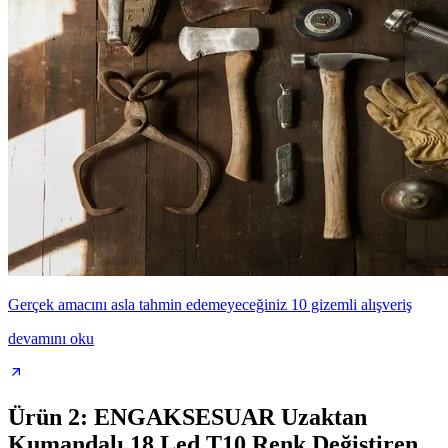
Gerçek amacını asla tahmin edemeyeceğiniz 10 gizemli alışveriş
devamını oku
Ürün 2: ENGAKSESUAR Uzaktan
Kumandalı 18 Led T10 Renk Değiştiren