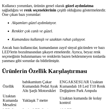
Kullanıcı yorumları, ürünün genel olarak
güzel aydınlatma
sağladığını ve
renk seçeneklerinin
çeşitli olduğunu göstermektedir.
Öne çıkan bazı yorumlar:
Akşamları güzel aydınlatıyor.
Renkler çok canlı ve güzel.
Kumandası kullanışlı ve uzaktan rahat çalışıyor.
Ancak bazı kullanıcılar, kumandanın zayıf sinyal gücünden ve bazı
LED'lerin bozulmasından şikayet etmektedir. Ayrıca, beyaz renk
seçeneğinin bulunmaması ve renklerin bazen beklenmeyen tonlarda
yanması gibi sorunlar da bildirilmiştir.
Ürünlerin Özellik Karşılaştırması
babikamium Çakar
ENGAKSESUAR Uzaktan
Özellik
Kumandalı Pedal Ayak
Kumandalı 18 Led T10 Renk
Altı Şarjlı Motorsiklet
Değiştiren Park Ampulu
Uzaktan
Uzaktan kumanda ile kolay
Kumanda
Yaklaşık 7 metre
kontrol
Mesafesi