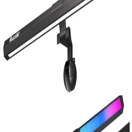
Profesyonel Elektronik Onarımında Kullanılan
Ekipmanlar ve Çalışma Alanlarının Önemi
Elektronik onarımda kullanılan test cihazları, lehim istasyonları ve
aydınlatma ekipmanları iş kalitesini artırır. Düzenli çalışma alanları
ve dayanıklı bilgisayarlar, onarım süreçlerini kolaylaştırır.
Wiz 60W Renkli Ambiyans ve Xiaomi Mi Smart
Bulb Lite Karşılaştırması
İki önde gelen akıllı ampul olan Wiz 60W ve Xiaomi Mi Smart Bulb
Lite'ın özellikleri ve kullanıcı yorumlarıyla detaylı karşılaştırması.
Photon Ultimate H7 LED Farlar: Uzun Ömürlü,
Güçlü ve Güvenilir Otomotiv Aydınlatma Çözümü
Photon Ultimate H7 LED farlar, yüksek performans, dayanıklılık ve
kolay montaj sağlayan yenilikçi otomotiv aydınlatma ürünüdür.
Photon Mono H11 LED Xenon Karşılaştırması:
Performans ve Özellikler Analizi