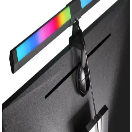
İki farklı Photon Mono H11 LED Xenon ürününü detaylı
karşılaştırıyoruz. Yüksek ışık gücü, uyumluluk ve kullanıcı
yorumlarıyla en uygun otomobil farı seçimini yapmanıza yardımcı
oluyor.
SİSA SENİSTESENAL T10 Dipsiz W5w Canbus
LED Ampul: Yüksek Performanslı Otomobil
Aydınlatması
SİSA'nın geliştirdiği T10 W5w Canbus LED ampul, yüksek enerji
verimliliği ve kolay montajıyla otomobilinizin aydınlatmasını yeniler,
gece sürüşlerini güvenli ve konforlu hale getirir.
Philips Beyaz Ampuller ve Aydınlatma
Teknolojilerinde Yenilikler ve Gelecek Vizyonu
Philips’in beyaz ampulleri, enerji tasarrufu, akıllı kontrol ve
sürdürülebilirlik özellikleriyle modern aydınlatma çözümleri sunar,
yaşam kalitenizi artırır.
Monitör Lambası Seçimi ve Çalışma Ortamını
Yenileme Rehberi