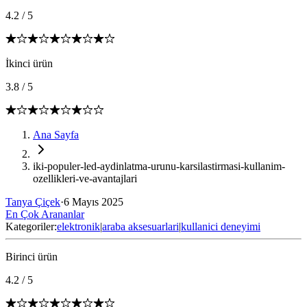
4.2
/
5
İkinci ürün
3.8
/
5
Ana Sayfa
iki-populer-led-aydinlatma-urunu-karsilastirmasi-kullanim-
ozellikleri-ve-avantajlari
Tanya Çiçek
·
6 Mayıs 2025
En Çok Arananlar
Kategoriler:
elektronik
|
araba aksesuarlari
|
kullanici deneyimi
Birinci ürün
4.2
/
5