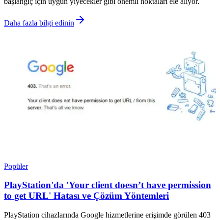
başlangıç için uygun yiyecekler gibi önemli noktaları ele alıyor.
Daha fazla bilgi edinin
Popüler
PlayStation'da 'Your client doesn’t have permission
to get URL' Hatası ve Çözüm Yöntemleri
PlayStation cihazlarında Google hizmetlerine erişimde görülen 403