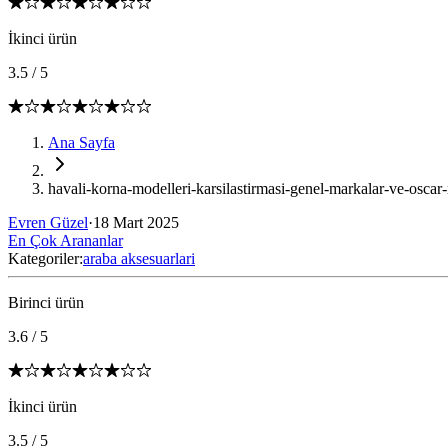
İkinci ürün
3.5
/
5
Ana Sayfa
havali-korna-modelleri-karsilastirmasi-genel-markalar-ve-oscar
Evren Güzel
·
18 Mart 2025
En Çok Arananlar
Kategoriler:
araba aksesuarlari
Birinci ürün
3.6
/
5
İkinci ürün
3.5
/
5