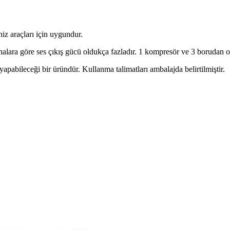
niz araçları için uygundur.
alara göre ses çıkış gücü oldukça fazladır. 1 kompresör ve 3 borudan o
pabileceği bir üründür. Kullanma talimatları ambalajda belirtilmiştir.
Karşılaştırması ve Özellikleri
n özellikleri, kullanıcı yorumları ve performansları detaylı incelenere
arşılaştırması ve Özellikleri
özelliklerini ve kullanıcı yorumlarını karşılaştırıyoruz.
ştırması ve Özellikleri
rine Korna'nın özellikleri, kullanım alanları ve kullanıcı yorumlarıyla