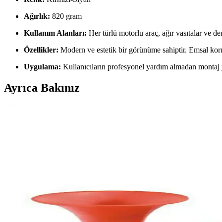
Ağırlık:
820 gram
Kullanım Alanları:
Her türlü motorlu araç, ağır vasıtalar ve de
Özellikler:
Modern ve estetik bir görünüme sahiptir. Emsal korn
Uygulama:
Kullanıcıların profesyonel yardım almadan montaj ya
Ayrıca Bakınız
Genel Markalar Havalı Korna ve Oscar Marine Korna 
İki popüler havalı korna modeli olan Genel Markalar ve Oscar Marine'i
Genel Markalar Havalı Korna ve NESU Marin Korna K
İki popüler havalı korna modeli olan Genel Markalar ve NESU Marin'in 
Genel Markalar Havalı Korna ve Marine Korna Karşıla
İki popüler havalı korna modeli olan Genel Markalar Havalı Korna ve Ma