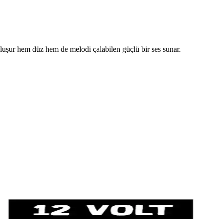
luşur hem düz hem de melodi çalabilen güçlü bir ses sunar.
k en uygun seçeneği belirlemenize yardımcı olur.
 detaylı karşılaştırması.