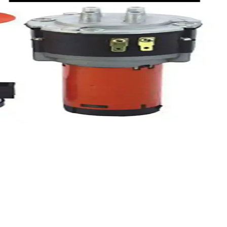
a seçimi hakkında bilgi sunuluyor.
ararını kolaylaştırıyoruz.
ılaştırıldı. Doğru seçimi yapmanıza yardımcı olacak bilgiler burada.