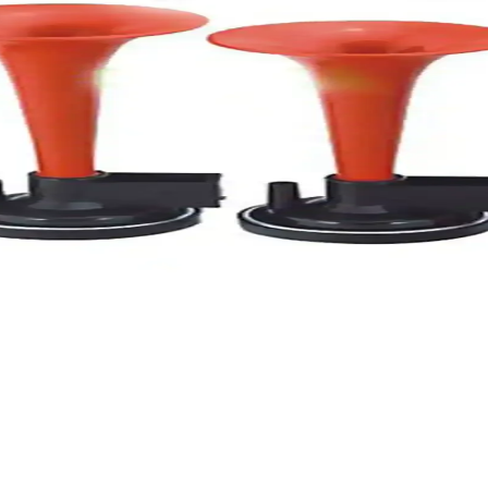
i Korna İhtiyaçlarınıza Uygun
e kullanıcı yorumlarını karşılaştırarak en uygun seçeneği belirleyin.
ü ve Özellikler Analizi
cı yorumlarıyla karşılaştırması yapılarak, ihtiyaçlara uygun en iyi korn
: performans, dayanıklılık ve kurulum özellikleri
urulum kolaylığı gibi özelliklerini karşılaştırıyoruz, araç sahiplerinin k
 Estetik Tasarım
larınızda güvenlik ve uyarı sağlar, kolay montaj ve dayanıklılık sunar.
alar ve Oscar Marine Ürünleri
 özellikleri, kullanıcı yorumları ve performansları detaylı şekilde karş