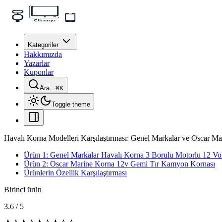
Kategoriler
Hakkımızda
Yazarlar
Kuponlar
Ara...
⌘
K
Toggle theme
Havalı Korna Modelleri Karşılaştırması: Genel Markalar ve Oscar Ma
Ürün 1: Genel Markalar Havalı Korna 3 Borulu Motorlu 12 Vo
Ürün 2: Oscar Marine Korna 12v Gemi Tır Kamyon Kornası
Ürünlerin Özellik Karşılaştırması
Birinci ürün
3.6
/
5