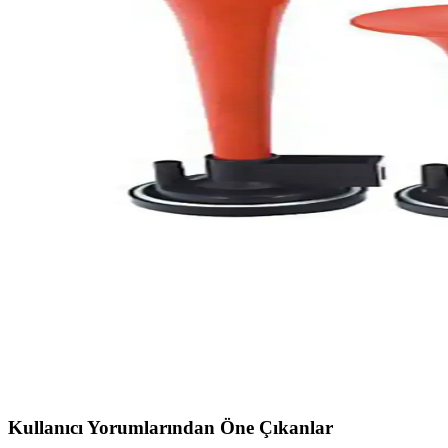
Carub ve Oscar Marine Korna Karşılaştırması: Hang
Carub ve Oscar Marine korna modellerinin özelliklerini, avantajlarını v
Havalı Korna ve Seger Korna Karşılaştırması: Ses Güc
Bu makalede, iki popüler havalı korna modelinin özellikleri ve kullanı
Oscar Marine ve Seger 12V hava korna karşılaştırması
Oscar Marine ve Seger korna modellerinin ses kalitesi, dayanıklılık ve k
Havalı Korna 3 Borulu Motorlu 12 Volt Güçlü Ses ve
Modern tasarımıyla yüksek ses çıkış gücü sunan 12V havalı korna, araç
Havalı Korna Modelleri Karşılaştırması: Genel Mark
İki popüler havalı korna modeli olan Genel Markalar ve Oscar Marine'in
Kullanıcı Yorumlarından Öne Çıkanlar