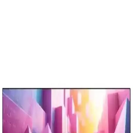
Televizyonlarda USB Bellek Kullanımı: Dosya
Sistemi Uyumluluğu ve Veri Bozulma Sorunları
Televizyonlarda USB bellek kullanımı sırasında dosya sistemi
uyumsuzlukları ve veri bozulmaları sıkça yaşanır. NTFS yerine
exFAT tercih edilmeli, güvenli çıkarma yapılmalı ve fiziksel arızalar
göz önünde bulundurulmalıdır.
LG Ev Aletleri İncelemesi: Çamaşır Makineleri,
Kurutucular ve Diğer Ürünler
LG ev aletleri arasında çamaşır makineleri ve kurutucular yüksek
performans ve dayanıklılık sunarken, buzdolapları ve mutfak
ürünlerinde garanti ve servis koşulları önem kazanıyor.
Laptop ve Televizyon Arasında HDMI
Bağlantısında Görüntü Çözünürlüğü Sorunları ve
Çözümleri
Laptop ve televizyon arasında HDMI bağlantısında yaşanan görüntü
çözünürlüğü sorunları, ekran modları, çözünürlük ayarları, HDMI
kablosu kalitesi ve televizyon ölçeklendirme seçenekleriyle
giderilebilir.