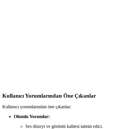
televizyon deneyimi sunar.
Samsung 55QNX1D ve TCL 55C655
Karşılaştırması: Hangi 55 inçlik TV Sizin İçin
Uygun
Samsung 55QNX1D ve TCL 55C655 modellerinin detaylı
karşılaştırmasıyla, görüntü kalitesi, ses deneyimi ve akıllı özellikleri
analiz ederek en uygun TV seçimini yapın.
Vestel 50UA9740 50 İnç 4K Ultra HD Smart
Android LED TV ile Ev Eğlencesini Yükseltin
Vestel 50UA9740, 50 inç 4K Ultra HD ekran, akıllı Android sistemi
ve gelişmiş görüntü ve ses teknolojileriyle üstün ev eğlencesi sunar.
Kullanıcı Yorumlarından Öne Çıkanlar
Kullanıcı yorumlarından öne çıkanlar:
Olumlu Yorumlar:
Ses düzeyi ve görüntü kalitesi tatmin edici.