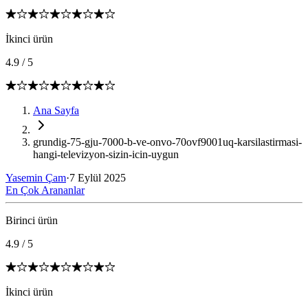
İkinci ürün
4.9
/
5
Ana Sayfa
grundig-75-gju-7000-b-ve-onvo-70ovf9001uq-karsilastirmasi-
hangi-televizyon-sizin-icin-uygun
Yasemin Çam
·
7 Eylül 2025
En Çok Arananlar
Birinci ürün
4.9
/
5
İkinci ürün