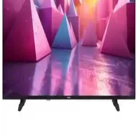
Televizyon Dizilerinde Oyuncu Maaşları ve Gelirleri:
Güncel Durum ve Trendler
Televizyon dizilerinde oyuncuların kazançları, sektörün dinamikleri
ve popülerliğe göre değişiklik gösterir. Güncel ücretler ve trendler
hakkında detaylı bilgi içerir.
Samsung 55CU7000 ve 65U8000F Karşılaştırması:
Ekran Boyutu ve Özellikler Analizi
İki Samsung televizyon modeli olan 55CU7000 ve 65U8000F'in
ekran, çözünürlük, ses, bağlantı ve akıllı özellikleri detaylı
karşılaştırmasıyla en uygun seçimi yapın.
Homatics 4K TV Stick ile Yüksek Kaliteli Eğlence
Deneyimini Evinize Taşıyın
Homatics 4K TV Stick, yüksek çözünürlüklü görüntü ve geniş
depolama ile kolay kullanımlı medya oynatıcıdır, evinizde akıllı
televizyon deneyimi sunar.
Samsung 55QNX1D ve TCL 55C655
Karşılaştırması: Hangi 55 inçlik TV Sizin İçin