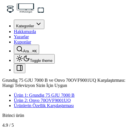
Kategoriler
Hakkımızda
Yazarlar
Kuponlar
Ara...
⌘
K
Toggle theme
Grundig 75 GJU 7000 B ve Onvo 70OVF9001UQ Karşılaştırması:
Hangi Televizyon Sizin İçin Uygun
Ürün 1: Grundig 75 GJU 7000 B
Ürün 2: Onvo 70OVF9001UQ
Ürünlerin Özellik Karşılaştırması
Birinci ürün
4.9
/
5