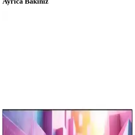
Ayrıca Bakınız
Televizyonlarda USB Bellek Kullanımı: Dosya
Sistemi Uyumluluğu ve Veri Bozulma Sorunları
Televizyonlarda USB bellek kullanımı sırasında dosya sistemi
uyumsuzlukları ve veri bozulmaları sıkça yaşanır. NTFS yerine
exFAT tercih edilmeli, güvenli çıkarma yapılmalı ve fiziksel arızalar
göz önünde bulundurulmalıdır.
LG Ev Aletleri İncelemesi: Çamaşır Makineleri,
Kurutucular ve Diğer Ürünler
LG ev aletleri arasında çamaşır makineleri ve kurutucular yüksek
performans ve dayanıklılık sunarken, buzdolapları ve mutfak
ürünlerinde garanti ve servis koşulları önem kazanıyor.
Laptop ve Televizyon Arasında HDMI
Bağlantısında Görüntü Çözünürlüğü Sorunları ve
Çözümleri
Laptop ve televizyon arasında HDMI bağlantısında yaşanan görüntü