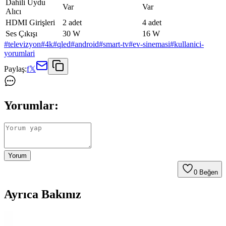
Dahili Uydu
Var
Var
Alıcı
HDMI Girişleri
2 adet
4 adet
Ses Çıkışı
30 W
16 W
#
televizyon
#
4k
#
qled
#
android
#
smart-tv
#
ev-sinemasi
#
kullanici-
yorumlari
Paylaş:
f
𝕏
Yorumlar:
Yorum
0
Beğen
Ayrıca Bakınız