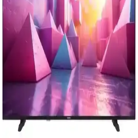
çözünürlüğü sorunları, ekran modları, çözünürlük ayarları, HDMI
kablosu kalitesi ve televizyon ölçeklendirme seçenekleriyle
giderilebilir.
Televizyon Dizilerinde Oyuncu Maaşları ve Gelirleri:
Güncel Durum ve Trendler
Televizyon dizilerinde oyuncuların kazançları, sektörün dinamikleri
ve popülerliğe göre değişiklik gösterir. Güncel ücretler ve trendler
hakkında detaylı bilgi içerir.
Samsung 55CU7000 ve 65U8000F Karşılaştırması:
Ekran Boyutu ve Özellikler Analizi
İki Samsung televizyon modeli olan 55CU7000 ve 65U8000F'in
ekran, çözünürlük, ses, bağlantı ve akıllı özellikleri detaylı
karşılaştırmasıyla en uygun seçimi yapın.
Homatics 4K TV Stick ile Yüksek Kaliteli Eğlence
Deneyimini Evinize Taşıyın
Homatics 4K TV Stick, yüksek çözünürlüklü görüntü ve geniş
depolama ile kolay kullanımlı medya oynatıcıdır, evinizde akıllı