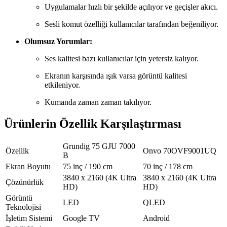
Uygulamalar hızlı bir şekilde açılıyor ve geçişler akıcı.
Sesli komut özelliği kullanıcılar tarafından beğeniliyor.
Olumsuz Yorumlar:
Ses kalitesi bazı kullanıcılar için yetersiz kalıyor.
Ekranın karşısında ışık varsa görüntü kalitesi
etkileniyor.
Kumanda zaman zaman takılıyor.
Ürünlerin Özellik Karşılaştırması
Grundig 75 GJU 7000
Özellik
Onvo 70OVF9001UQ
B
Ekran Boyutu
75 inç / 190 cm
70 inç / 178 cm
3840 x 2160 (4K Ultra
3840 x 2160 (4K Ultra
Çözünürlük
HD)
HD)
Görüntü
LED
QLED
Teknolojisi
İşletim Sistemi
Google TV
Android