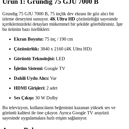
Ürün 1: Grundig 75 GJU 7000 B
Grundig 75 GJU 7000 B, 75 inçlik dev ekranı ile göz alıcı bir
izleme deneyimi sunuyor.
4K Ultra HD
çözünürlüğü sayesinde
içeriklerinizdeki detayları mükemmel bir şekilde görebilirsiniz. İşte
bu ürünün bazı özellikleri:
Ekran Boyutu:
75 inç / 190 cm
Çözünürlük:
3840 x 2160 (4K Ultra HD)
Görüntü Teknolojisi:
LED
İşletim Sistemi:
Google TV
Dahili Uydu Alıcı:
Var
HDMI Girişleri:
2 adet
Ses Çıkışı:
30 W Dolby
Bu televizyon, kullanıcıların beğenisini kazanan yüksek ses ve
görüntü kalitesi ile öne çıkıyor. Ayrıca Google TV arayüzü
sayesinde uygulamalara hızlı erişim sağlanıyor.