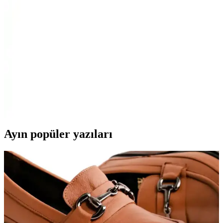
Uygun
Samsung 55QNX1D ve TCL 55C655 modellerinin detaylı
karşılaştırmasıyla, görüntü kalitesi, ses deneyimi ve akıllı özellikleri
analiz ederek en uygun TV seçimini yapın.
Vestel 50UA9740 50 İnç 4K Ultra HD Smart
Android LED TV ile Ev Eğlencesini Yükseltin
Vestel 50UA9740, 50 inç 4K Ultra HD ekran, akıllı Android sistemi
ve gelişmiş görüntü ve ses teknolojileriyle üstün ev eğlencesi sunar.
Ayın popüler yazıları