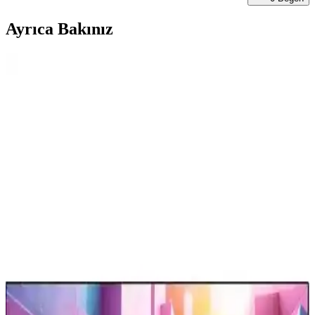
Ayrıca Bakınız
Televizyonlarda USB Bellek Kullanımı: Dosya
Sistemi Uyumluluğu ve Veri Bozulma Sorunları
Televizyonlarda USB bellek kullanımı sırasında dosya sistemi
uyumsuzlukları ve veri bozulmaları sıkça yaşanır. NTFS yerine
exFAT tercih edilmeli, güvenli çıkarma yapılmalı ve fiziksel arızalar
göz önünde bulundurulmalıdır.
LG Ev Aletleri İncelemesi: Çamaşır Makineleri,
Kurutucular ve Diğer Ürünler
LG ev aletleri arasında çamaşır makineleri ve kurutucular yüksek
performans ve dayanıklılık sunarken, buzdolapları ve mutfak
ürünlerinde garanti ve servis koşulları önem kazanıyor.
Laptop ve Televizyon Arasında HDMI
Bağlantısında Görüntü Çözünürlüğü Sorunları ve
Çözümleri