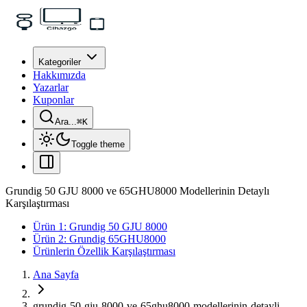
Kategoriler
Hakkımızda
Yazarlar
Kuponlar
Ara...
⌘
K
Toggle theme
Grundig 50 GJU 8000 ve 65GHU8000 Modellerinin Detaylı
Karşılaştırması
Ürün 1: Grundig 50 GJU 8000
Ürün 2: Grundig 65GHU8000
Ürünlerin Özellik Karşılaştırması
Ana Sayfa
grundig-50-gju-8000-ve-65ghu8000-modellerinin-detayli-