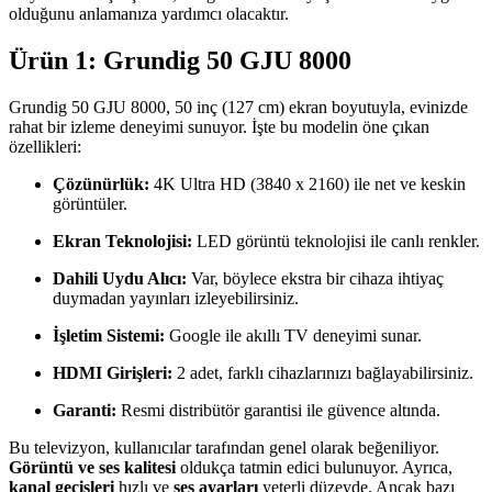
olduğunu anlamanıza yardımcı olacaktır.
Ürün 1: Grundig 50 GJU 8000
Grundig 50 GJU 8000, 50 inç (127 cm) ekran boyutuyla, evinizde
rahat bir izleme deneyimi sunuyor. İşte bu modelin öne çıkan
özellikleri:
Çözünürlük:
4K Ultra HD (3840 x 2160) ile net ve keskin
görüntüler.
Ekran Teknolojisi:
LED görüntü teknolojisi ile canlı renkler.
Dahili Uydu Alıcı:
Var, böylece ekstra bir cihaza ihtiyaç
duymadan yayınları izleyebilirsiniz.
İşletim Sistemi:
Google ile akıllı TV deneyimi sunar.
HDMI Girişleri:
2 adet, farklı cihazlarınızı bağlayabilirsiniz.
Garanti:
Resmi distribütör garantisi ile güvence altında.
Bu televizyon, kullanıcılar tarafından genel olarak beğeniliyor.
Görüntü ve ses kalitesi
oldukça tatmin edici bulunuyor. Ayrıca,
kanal geçişleri
hızlı ve
ses ayarları
yeterli düzeyde. Ancak bazı