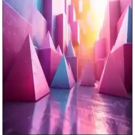
Çözümleri
Laptop ve televizyon arasında HDMI bağlantısında yaşanan görüntü
çözünürlüğü sorunları, ekran modları, çözünürlük ayarları, HDMI
kablosu kalitesi ve televizyon ölçeklendirme seçenekleriyle
giderilebilir.
Televizyon Dizilerinde Oyuncu Maaşları ve Gelirleri:
Güncel Durum ve Trendler
Televizyon dizilerinde oyuncuların kazançları, sektörün dinamikleri
ve popülerliğe göre değişiklik gösterir. Güncel ücretler ve trendler
hakkında detaylı bilgi içerir.
Samsung 55CU7000 ve 65U8000F Karşılaştırması:
Ekran Boyutu ve Özellikler Analizi
İki Samsung televizyon modeli olan 55CU7000 ve 65U8000F'in
ekran, çözünürlük, ses, bağlantı ve akıllı özellikleri detaylı
karşılaştırmasıyla en uygun seçimi yapın.
Homatics 4K TV Stick ile Yüksek Kaliteli Eğlence
Deneyimini Evinize Taşıyın