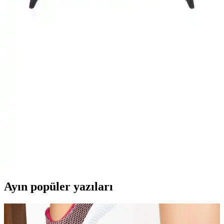
Homatics 4K TV Stick, yüksek çözünürlüklü görüntü ve geniş
depolama ile kolay kullanımlı medya oynatıcıdır, evinizde akıllı
televizyon deneyimi sunar.
Samsung 55QNX1D ve TCL 55C655
Karşılaştırması: Hangi 55 inçlik TV Sizin İçin
Uygun
Samsung 55QNX1D ve TCL 55C655 modellerinin detaylı
karşılaştırmasıyla, görüntü kalitesi, ses deneyimi ve akıllı özellikleri
analiz ederek en uygun TV seçimini yapın.
Vestel 50UA9740 50 İnç 4K Ultra HD Smart
Android LED TV ile Ev Eğlencesini Yükseltin
Vestel 50UA9740, 50 inç 4K Ultra HD ekran, akıllı Android sistemi
ve gelişmiş görüntü ve ses teknolojileriyle üstün ev eğlencesi sunar.
Ayın popüler yazıları