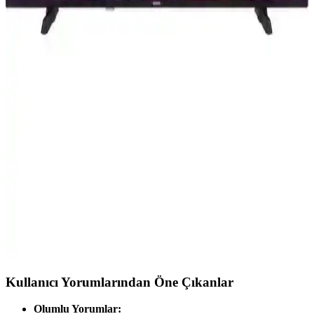
Homatics 4K TV Stick, yüksek çözünürlüklü görüntü ve geniş
depolama ile kolay kullanımlı medya oynatıcıdır, evinizde akıllı
televizyon deneyimi sunar.
Samsung 55QNX1D ve TCL 55C655
Karşılaştırması: Hangi 55 inçlik TV Sizin İçin
Uygun
Samsung 55QNX1D ve TCL 55C655 modellerinin detaylı
karşılaştırmasıyla, görüntü kalitesi, ses deneyimi ve akıllı özellikleri
analiz ederek en uygun TV seçimini yapın.
Vestel 50UA9740 50 İnç 4K Ultra HD Smart
Android LED TV ile Ev Eğlencesini Yükseltin
Vestel 50UA9740, 50 inç 4K Ultra HD ekran, akıllı Android sistemi
ve gelişmiş görüntü ve ses teknolojileriyle üstün ev eğlencesi sunar.
Kullanıcı Yorumlarından Öne Çıkanlar
Olumlu Yorumlar: