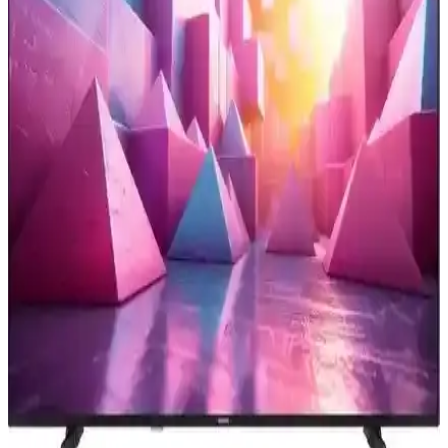
Laptop ve televizyon arasında HDMI bağlantısında yaşanan görüntü
çözünürlüğü sorunları, ekran modları, çözünürlük ayarları, HDMI
kablosu kalitesi ve televizyon ölçeklendirme seçenekleriyle
giderilebilir.
Televizyon Dizilerinde Oyuncu Maaşları ve Gelirleri:
Güncel Durum ve Trendler
Televizyon dizilerinde oyuncuların kazançları, sektörün dinamikleri
ve popülerliğe göre değişiklik gösterir. Güncel ücretler ve trendler
hakkında detaylı bilgi içerir.
Samsung 55CU7000 ve 65U8000F Karşılaştırması:
Ekran Boyutu ve Özellikler Analizi
İki Samsung televizyon modeli olan 55CU7000 ve 65U8000F'in
ekran, çözünürlük, ses, bağlantı ve akıllı özellikleri detaylı
karşılaştırmasıyla en uygun seçimi yapın.
Homatics 4K TV Stick ile Yüksek Kaliteli Eğlence
Deneyimini Evinize Taşıyın