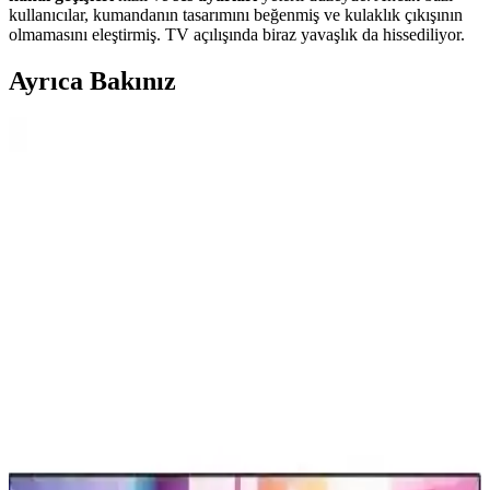
kullanıcılar, kumandanın tasarımını beğenmiş ve kulaklık çıkışının
olmamasını eleştirmiş. TV açılışında biraz yavaşlık da hissediliyor.
Ayrıca Bakınız
Televizyonlarda USB Bellek Kullanımı: Dosya
Sistemi Uyumluluğu ve Veri Bozulma Sorunları
Televizyonlarda USB bellek kullanımı sırasında dosya sistemi
uyumsuzlukları ve veri bozulmaları sıkça yaşanır. NTFS yerine
exFAT tercih edilmeli, güvenli çıkarma yapılmalı ve fiziksel arızalar
göz önünde bulundurulmalıdır.
LG Ev Aletleri İncelemesi: Çamaşır Makineleri,
Kurutucular ve Diğer Ürünler
LG ev aletleri arasında çamaşır makineleri ve kurutucular yüksek
performans ve dayanıklılık sunarken, buzdolapları ve mutfak
ürünlerinde garanti ve servis koşulları önem kazanıyor.
Laptop ve Televizyon Arasında HDMI
Bağlantısında Görüntü Çözünürlüğü Sorunları ve