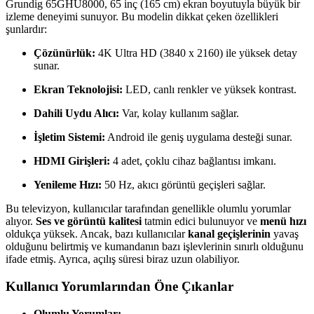
Grundig 65GHU8000, 65 inç (165 cm) ekran boyutuyla büyük bir
izleme deneyimi sunuyor. Bu modelin dikkat çeken özellikleri
şunlardır:
Çözünürlük:
4K Ultra HD (3840 x 2160) ile yüksek detay
sunar.
Ekran Teknolojisi:
LED, canlı renkler ve yüksek kontrast.
Dahili Uydu Alıcı:
Var, kolay kullanım sağlar.
İşletim Sistemi:
Android ile geniş uygulama desteği sunar.
HDMI Girişleri:
4 adet, çoklu cihaz bağlantısı imkanı.
Yenileme Hızı:
50 Hz, akıcı görüntü geçişleri sağlar.
Bu televizyon, kullanıcılar tarafından genellikle olumlu yorumlar
alıyor.
Ses ve görüntü kalitesi
tatmin edici bulunuyor ve
menü hızı
oldukça yüksek. Ancak, bazı kullanıcılar
kanal geçişlerinin
yavaş
olduğunu belirtmiş ve kumandanın bazı işlevlerinin sınırlı olduğunu
ifade etmiş. Ayrıca, açılış süresi biraz uzun olabiliyor.
Kullanıcı Yorumlarından Öne Çıkanlar
Olumlu Yorumlar: