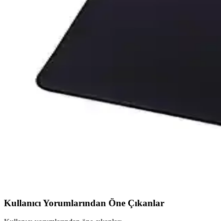
Xrades Küçük Prens 90x40 Cm XXL Gaming Mousepad
Xrades'in 90x40 cm XXL gaming mousepad'i, dayanıklı yapısı, yüksek yü
AsMat Paw Tribal Ejder Temalı ve Xrades Gri Kuru
İki popüler gamer mousepad olan AsMat Paw Tribal Ejder ve Xrades G
SGE TEKNOLOJİ Black Dünya Desenli Dikişli Kayd
70x30 cm ölçüsündeki siyah renkli, kaydırmaz tabanlı ve dikişli kenar
HelixSun 90x40 cm Geniş ve Dayanıklı Mouse Pad ile 
HelixSun 90x40 cm mouse pad, geniş yüzeyi ve dayanıklı yapısıyla har
MediaMarkt'ta Mousepad Seçimi: Yüzey Tipleri, Boy
MediaMarkt'ta farklı yüzey tipleri, boyutlar ve modellerle sunulan mo
Kullanıcı Yorumlarından Öne Çıkanlar