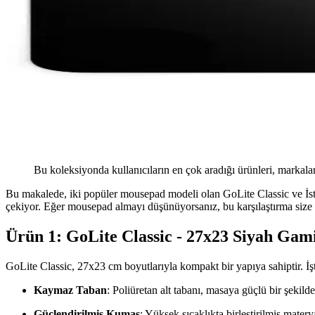
Bu koleksiyonda kullanıcıların en çok aradığı ürünleri, markalar
Bu makalede, iki popüler mousepad modeli olan GoLite Classic ve İstanb
çekiyor. Eğer mousepad almayı düşünüyorsanız, bu karşılaştırma size
Ürün 1: GoLite Classic - 27x23 Siyah Ga
GoLite Classic, 27x23 cm boyutlarıyla kompakt bir yapıya sahiptir. İşt
Kaymaz Taban
: Poliüretan alt tabanı, masaya güçlü bir şekild
Güçlendirilmiş Kumaş
: Yüksek sıcaklıkta birleştirilmiş matery