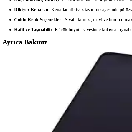
Dikişsiz Kenarlar
: Kenarları dikişsiz tasarımı sayesinde pürüz
Çoklu Renk Seçenekleri
: Siyah, kırmızı, mavi ve bordo olmak 
Hafif ve Taşınabilir
: Küçük boyutu sayesinde kolayca taşınabil
Ayrıca Bakınız
Helixsun ve Sarftech RGB Beyaz Speed Yüzey Mouse 
İki popüler mouse pad modeli Helixsun ve Sarftech RGB Beyaz Speed, g
HELİXSUN Büyük Boy Gaming Mouse Pad Günlük Ku
HELİXSUN büyük boy gaming mouse pad, dayanıklı malzeme ve kaymaz 
sunar.
KlasseGear Pro Beyaz Harita Çizgili 90x40 cm XX
KlasseGear Pro Beyaz Harita Çizgili 90x40 cm XXL gaming mouse pad, 