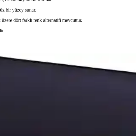
süz bir yüzey sunar.
üzere dört farklı renk alternatifi mevcuttur.
ir.
Pad Karşılaştırması
eniş yüzeyleri ve özellikleriyle farklı ihtiyaçlara uygun. Bu karşılaşt
llanım ve Oyun Performansını Artırır
yüzey özellikleriyle uzun süreli kullanım sağlar, şık tasarımıyla m
L Gaming Mouse Pad: Yüksek Performanslı Oyun Ekip
yüksek hassasiyet ve dayanıklılık sunar, geniş yüzeyi ve şık tasarımı