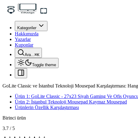
Kategoriler
Hakkımızda
Yazarlar
Kuponlar
Ara...
⌘
K
Toggle theme
GoLite Classic ve İstanbul Teknoloji Mousepad Karşılaştırması: Han
Ürün 1: GoLite Classic - 27x23 Siyah Gaming Ve Ofis Oyunc
Ürün 2: İstanbul Teknoloji Mousepad Kaymaz Mousepad
Ürünlerin Özellik Karşılaştırması
Birinci ürün
3.7
/
5