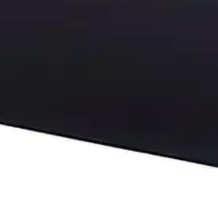
 İnceleme ve Özellikleri
zey kalitesi ve şık tasarımıyla oyun ve ofis kullanımı için ideal bir 
kafa XXL Mousepad Karşılaştırması
ri Kurukafa XXL'nin özellikleri ve kullanıcı yorumlarıyla en uygun s
ırmaz Oyuncu Mouse Pad İncelemesi
larıyla uzun ömürlü, estetik ve fonksiyonel oyuncu mouse padinin detay
Masaüstü Deneyiminizi Geliştirin
eket özgürlüğü ve konfor sağlar, oyun ve ofis kullanımı için ideal, uzu
utlar ve En İyi Modeller Hakkında Kapsamlı Rehber
usepad seçenekleri hakkında detaylar. Doğru seçim yaparak konforu artı