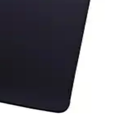
seçenek sunar.
eçimi yapın.
lı incelemesi.
n ömürlü ve kolay temizlenebilir.
rın ve mouse performansınızı geliştirin.