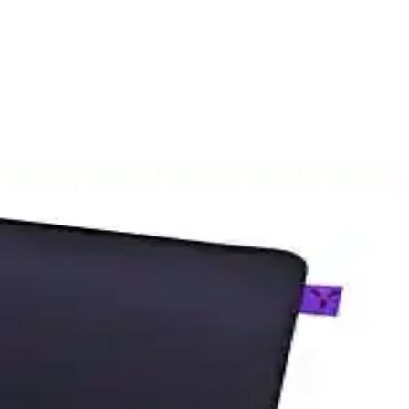
ırma, performans ve tasarım açısından karar vermenize yardımcı olur.
asa düzenine uyum sağlar, hassas kontrol ve yüksek performans
manı
yla oyun deneyimini artırır.