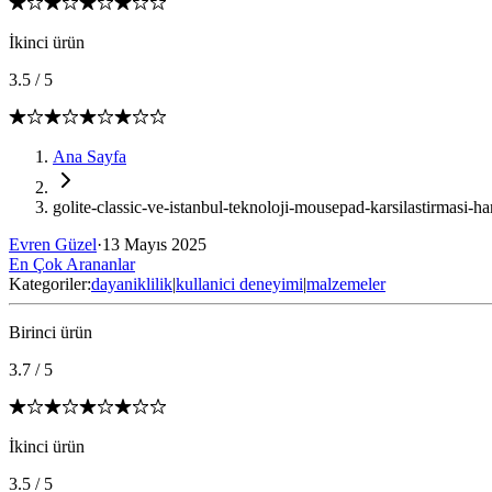
İkinci ürün
3.5
/
5
Ana Sayfa
golite-classic-ve-istanbul-teknoloji-mousepad-karsilastirmasi-h
Evren Güzel
·
13 Mayıs 2025
En Çok Arananlar
Kategoriler:
dayaniklilik
|
kullanici deneyimi
|
malzemeler
Birinci ürün
3.7
/
5
İkinci ürün
3.5
/
5