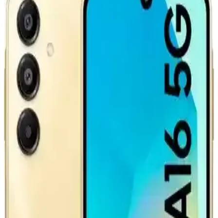
Bataryası ve Elektrikli Araç Teknolojisindeki
Yenilikler
CATL'nin geliştirdiği ikinci nesil LFP batarya, hızlı şarj imkanı ve
artırılmış menzil sunarak elektrikli araç teknolojisinde önemli bir
adım atıyor. Ancak altyapı ve politik engeller çözülmeli.
Teknoloji Meraklıları İçin Yenilikçi ve İşlevsel Hediye
Seçenekleri
Teknoloji meraklılarına hediye seçerken işlevsel ve yenilikçi ürünler
ön planda tutulmalı. Çoklu şarj istasyonları, taşınabilir depolama,
ergonomik aksesuarlar ve teknik tamir setleri ideal seçeneklerdir.
GM ve LG'nin Lityum Mangan Zengin
Bataryasıyla Elektrikli Araçlarda 400 Mil Menzil
Hedefi
GM ve LG iş birliğiyle geliştirilen Lityum Mangan Zengin
bataryalar, elektrikli araçlarda 400 mil menzil sunmayı amaçlıyor. Bu
teknoloji enerji yoğunluğu, şarj süresi ve maliyet açısından önemli
avantajlar taşıyor.