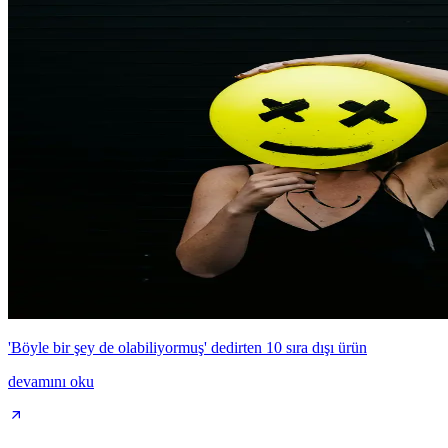
'Böyle bir şey de olabiliyormuş' dedirten 10 sıra dışı ürün
devamını oku