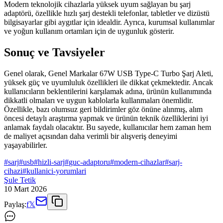
Modern teknolojik cihazlarla yüksek uyum sağlayan bu şarj
adaptörü, özellikle hızlı şarj destekli telefonlar, tabletler ve dizüstü
bilgisayarlar gibi aygıtlar için idealdir. Ayrıca, kurumsal kullanımlar
ve yoğun kullanım ortamları için de uygunluk gösterir.
Sonuç ve Tavsiyeler
Genel olarak, Genel Markalar 67W USB Type-C Turbo Şarj Aleti,
yüksek güç ve uyumluluk özellikleri ile dikkat çekmektedir. Ancak
kullanıcıların beklentilerini karşılamak adına, ürünün kullanımında
dikkatli olmaları ve uygun kablolarla kullanmaları önemlidir.
Özellikle, bazı olumsuz geri bildirimler göz önüne alınmış, alım
öncesi detaylı araştırma yapmak ve ürünün teknik özelliklerini iyi
anlamak faydalı olacaktır. Bu sayede, kullanıcılar hem zaman hem
de maliyet açısından daha verimli bir alışveriş deneyimi
yaşayabilirler.
#
sarj
#
usb
#
hizli-sarj
#
guc-adaptoru
#
modern-cihazlar
#
sarj-
cihazi
#
kullanici-yorumlari
Şule Tetik
10 Mart 2026
Paylaş:
f
𝕏