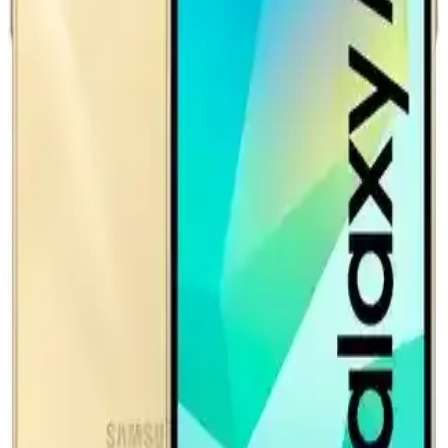
COSTER iPhone Adaptör 20W Hızlı Şarj Gücüyle
Güvenli ve Estetik Kullanım
COSTER iPhone adaptörü, 20W hızlı şarj, güvenlik ve şık
tasarımıyla cihazlarınızı kısa sürede şarj eder, dayanıklı ve
uyumludur.
Spigen Şarj Adaptörü: Güç ve Şıklığın En İyi
Buluşması ve Performans Avantajları
Spigen şarj adaptörleri, hızlı şarj, güvenlik ve şık tasarımıyla
cihazlarınız için ideal çözümler sunar. Dayanıklı ve taşınabilir
yapısıyla kullanıcıların beklentilerini karşılar.
Yeni Elektrikli Araç Bataryaları: 600.000 Mil Ömür
ve Hızlı Şarj Teknolojileri
Yeni elektrikli araç bataryaları 600.000 mil ömür ve 10 dakikada
hızlı şarj imkanı sunuyor. Ancak gerçek dünya koşulları, altyapı ve
maliyet faktörleri bu iddiaların doğruluğunu etkiliyor.
Honor 66W Süper Şarj Cihazı Yüksek Performans
ve Hız Sunan Taşınabilir Şarj Çözümü