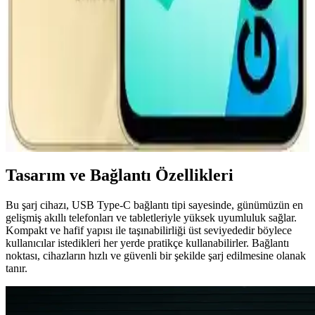
Honor 66W süper şarj cihazı, hızlı şarj desteği ve dayanıklı
tasarımıyla yoğun kullanımda bile enerji sağlar, zaman kazandırır ve
kullanıcı memnuniyetini artırır.
Samsung Galaxy A16 ve Güncel Aksesuarlar
Hakkında Bilgiler ve Teknik Özellikler
Samsung Galaxy A16'nın temel özellikleri, güncellemeleri ve
aksesuar uyumluluğu hakkında detaylı bilgiler, kullanıcıların bilinçli
seçim yapmasını sağlar.
Tasarım ve Bağlantı Özellikleri
Bu şarj cihazı, USB Type-C bağlantı tipi sayesinde, günümüzün en
gelişmiş akıllı telefonları ve tabletleriyle yüksek uyumluluk sağlar.
Kompakt ve hafif yapısı ile taşınabilirliği üst seviyededir böylece
kullanıcılar istedikleri her yerde pratikçe kullanabilirler. Bağlantı
noktası, cihazların hızlı ve güvenli bir şekilde şarj edilmesine olanak
tanır.