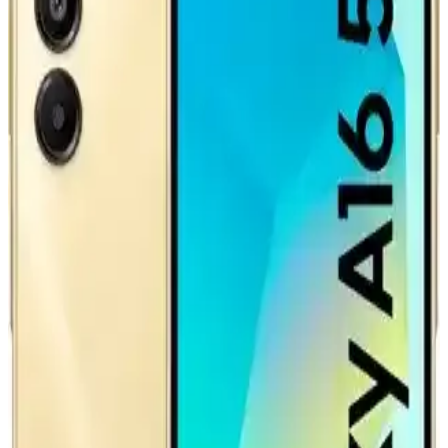
Seçenekleri
Teknoloji meraklılarına hediye seçerken işlevsel ve yenilikçi ürünler
ön planda tutulmalı. Çoklu şarj istasyonları, taşınabilir depolama,
ergonomik aksesuarlar ve teknik tamir setleri ideal seçeneklerdir.
GM ve LG'nin Lityum Mangan Zengin
Bataryasıyla Elektrikli Araçlarda 400 Mil Menzil
Hedefi
GM ve LG iş birliğiyle geliştirilen Lityum Mangan Zengin
bataryalar, elektrikli araçlarda 400 mil menzil sunmayı amaçlıyor. Bu
teknoloji enerji yoğunluğu, şarj süresi ve maliyet açısından önemli
avantajlar taşıyor.
COSTER iPhone Adaptör 20W Hızlı Şarj Gücüyle
Güvenli ve Estetik Kullanım
COSTER iPhone adaptörü, 20W hızlı şarj, güvenlik ve şık
tasarımıyla cihazlarınızı kısa sürede şarj eder, dayanıklı ve
uyumludur.
Spigen Şarj Adaptörü: Güç ve Şıklığın En İyi