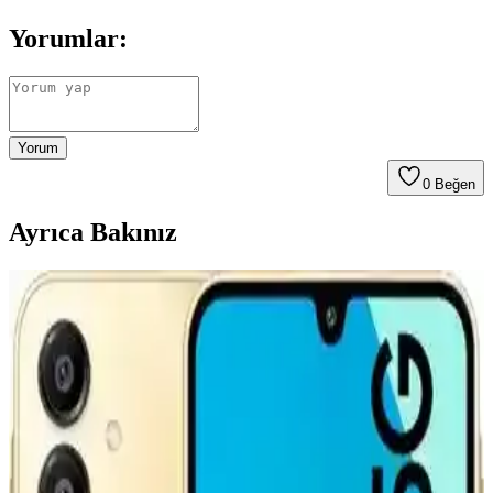
Yorumlar:
Yorum
0
Beğen
Ayrıca Bakınız
CATL'nin İkinci Nesil Lityum Demir Fosfat
Bataryası ve Elektrikli Araç Teknolojisindeki
Yenilikler
CATL'nin geliştirdiği ikinci nesil LFP batarya, hızlı şarj imkanı ve
artırılmış menzil sunarak elektrikli araç teknolojisinde önemli bir
adım atıyor. Ancak altyapı ve politik engeller çözülmeli.
Teknoloji Meraklıları İçin Yenilikçi ve İşlevsel Hediye