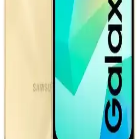
Buluşması ve Performans Avantajları
Spigen şarj adaptörleri, hızlı şarj, güvenlik ve şık tasarımıyla
cihazlarınız için ideal çözümler sunar. Dayanıklı ve taşınabilir
yapısıyla kullanıcıların beklentilerini karşılar.
Yeni Elektrikli Araç Bataryaları: 600.000 Mil Ömür
ve Hızlı Şarj Teknolojileri
Yeni elektrikli araç bataryaları 600.000 mil ömür ve 10 dakikada
hızlı şarj imkanı sunuyor. Ancak gerçek dünya koşulları, altyapı ve
maliyet faktörleri bu iddiaların doğruluğunu etkiliyor.
Honor 66W Süper Şarj Cihazı Yüksek Performans
ve Hız Sunan Taşınabilir Şarj Çözümü
Honor 66W süper şarj cihazı, hızlı şarj desteği ve dayanıklı
tasarımıyla yoğun kullanımda bile enerji sağlar, zaman kazandırır ve
kullanıcı memnuniyetini artırır.
Samsung Galaxy A16 ve Güncel Aksesuarlar
Hakkında Bilgiler ve Teknik Özellikler