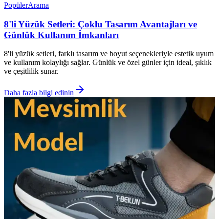
Popüler
Arama
8'li Yüzük Setleri: Çoklu Tasarım Avantajları ve
Günlük Kullanım İmkanları
8'li yüzük setleri, farklı tasarım ve boyut seçenekleriyle estetik uyum
ve kullanım kolaylığı sağlar. Günlük ve özel günler için ideal, şıklık
ve çeşitlilik sunar.
Daha fazla bilgi edinin