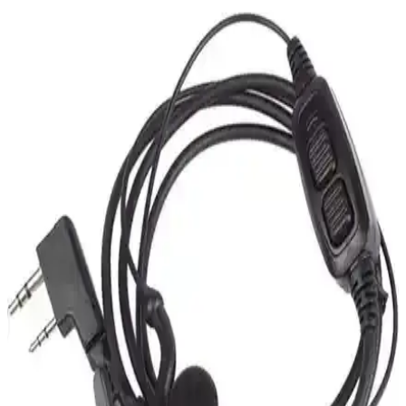
farklı özellikler sunar. Bu makalede, modellerin teknik özellikleri ve
uygun kullanım alanları detaylı şekilde incelenmiştir.
Baofeng Telsiz Kulaklık Mikrofon Seti İncelemesi ve
Özellikleri
Baofeng telsiz kulaklık mikrofon seti, uyumlu modelleriyle kolay
kullanımı ve konforu ile öne çıkarken, kablo ve dayanıklılık
sorunları da göz önünde bulundurulmalı.
Worcex LK-66 Açık Alan 15Km Mesafeli
Profesyonel PMR Telsizi İnceleme ve Özellikleri
Worcex LK-66, 15 km mesafe, dayanıklı tasarım ve net ses
kalitesiyle açık alan iletişimi için ideal, ergonomik ve uzun pil
ömrüne sahip profesyonel PMR telsizler hakkında detaylı bilgi.
Baofeng UV Serisi Telsizler İçin Uyumlu Pratik ve
Güvenilir Şarj Cihazı
Baofeng UV serisi telsizlerle uyumlu, dayanıklı ve kullanımı kolay
şarj cihazı, yüksek müşteri memnuniyeti ve pratik tasarımıyla öne
çıkıyor.