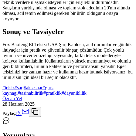
teknik verilere ulaşmak isteyenler için erişilebilir durumdadır.
Satışların yurtdışında olması ve toplam stok adedinin 20'nin altında
olması, acil temin edilmesi gereken bir ürün olduğunu ortaya
koyuyor.
Sonuç ve Tavsiyeler
Fox Baofeng El Telsizi USB Şarj Kablosu, acil durumlar ve günlük
ihtiyaçlar için pratik ve güvenilir bir şarj çözümüdür. Çok yönlü
uyumu ve inverter özelliği sayesinde, farklı telsiz modelleriyle
kolayca kullanılabilir. Kullanıcıların yüksek memnuniyet ve olumlu
geri bildirimleri, ürünün kalitesini ve performansını yansıtır. Eğer
telsizinizi her zaman hazır ve kullanıma hazır tutmak istiyorsanız, bu
ürün sizin için ideal bir seçim olacaktır.
#
telsiz
#
sarj
#
aksesuar
#
guc-
kaynagi
#
tasinabilirlik
#
pratiklik
#
dayaniklilik
Özcan Yel
28 Haziran 2025
Paylaş:
f
𝕏
Yorumlar: