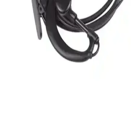
Baofeng 88E Serisi Telsizler: Dayanıklı ve Uzun Pil
Ömrüyle Güvenilir İletişim
Baofeng 88E serisi telsizler, dayanıklı tasarımı, uzun pil ömrü ve 16
kanalıyla hareket halindeyken güvenilir iletişim sağlar. VOX özelliği
ve yüksek ses kalitesiyle çeşitli kullanım alanlarına uygun bir
çözümdür.
Baofeng UV-3R Serisi İçin 1500 mAh Orijinal
Batarya Performans ve Özellikleri
Baofeng UV-3R serisi telsizler için 1500 mAh orijinal batarya,
yüksek kapasite ve dayanıklılık sağlar, uzun kullanım süresi sunar,
uyumlu modeller ve güvenilir performansıyla iletişimi kesintisiz
kılar.
Baofeng UV-82 Kulaklık İncelemesi: Tasarım,
Performans ve Kullanıcı Yorumları
Baofeng UV-82 kulaklık, iletişimde güvenilirlik ve ses kalitesi
sunarken dayanıklı tasarımıyla öne çıkar. Kullanıcılar, ergonomik
yapısı ve fiyatıyla tercih ediyor, kablo dayanıklılığı ise geliştirilmesi
gereken bir nokta olarak öne çıkıyor.