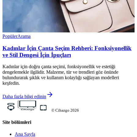
Popüler
Arama
Kadınlar İçin Çanta Seçim Rehberi: Fonksiyonellik
ve Stil Dengesi İçin İpuçları
Kadınlar için doğru çanta seçimi, fonksiyonellik ve estetiği
dengelemekle ilgilidir. Malzeme, tür ve trendleri göz önünde
bulundurarak şıklık ve kullanım kolaylığı sağlayan modelleri
keşfedin.
Daha fazla bilgi edinin
©
Cihazgo
2026
Site bölümleri
Ana Sayfa