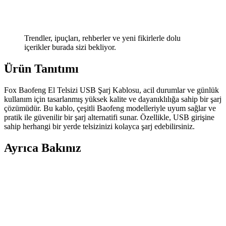
Trendler, ipuçları, rehberler ve yeni fikirlerle dolu
içerikler burada sizi bekliyor.
Ürün Tanıtımı
Fox Baofeng El Telsizi USB Şarj Kablosu, acil durumlar ve günlük
kullanım için tasarlanmış yüksek kalite ve dayanıklılığa sahip bir şarj
çözümüdür. Bu kablo, çeşitli Baofeng modelleriyle uyum sağlar ve
pratik ile güvenilir bir şarj alternatifi sunar. Özellikle, USB girişine
sahip herhangi bir yerde telsizinizi kolayca şarj edebilirsiniz.
Ayrıca Bakınız
Aselsan Uyumlu Telsiz Kulaklığı Güçlü Ses Kalitesi
ve Üstün Performans Özellikleri
Aselsan uyumlu telsiz kulaklığı, yüksek ses kalitesi ve
dayanıklılığıyla profesyonel iletişimde üstün performans sağlar, uzun