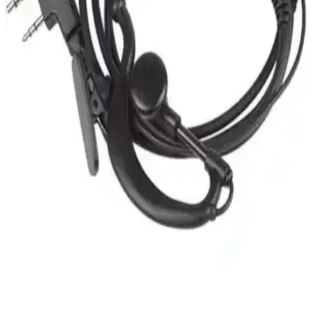
Baofeng UV Serisi Telsizler İçin Uyumlu Pratik ve
Güvenilir Şarj Cihazı
Baofeng UV serisi telsizlerle uyumlu, dayanıklı ve kullanımı kolay
şarj cihazı, yüksek müşteri memnuniyeti ve pratik tasarımıyla öne
çıkıyor.
Baofeng 88E Serisi Telsizler: Dayanıklı ve Uzun Pil
Ömrüyle Güvenilir İletişim
Baofeng 88E serisi telsizler, dayanıklı tasarımı, uzun pil ömrü ve 16
kanalıyla hareket halindeyken güvenilir iletişim sağlar. VOX özelliği
ve yüksek ses kalitesiyle çeşitli kullanım alanlarına uygun bir
çözümdür.
Baofeng UV-3R Serisi İçin 1500 mAh Orijinal
Batarya Performans ve Özellikleri
Baofeng UV-3R serisi telsizler için 1500 mAh orijinal batarya,
yüksek kapasite ve dayanıklılık sağlar, uzun kullanım süresi sunar,
uyumlu modeller ve güvenilir performansıyla iletişimi kesintisiz
kılar.
Baofeng UV-82 Kulaklık İncelemesi: Tasarım,