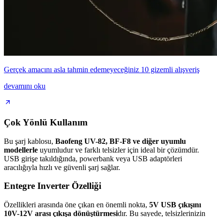
Gerçek amacını asla tahmin edemeyeceğiniz 10 gizemli alışveriş
devamını oku
Çok Yönlü Kullanım
Bu şarj kablosu,
Baofeng UV-82, BF-F8 ve diğer uyumlu
modellerle
uyumludur ve farklı telsizler için ideal bir çözümdür.
USB girişe takıldığında, powerbank veya USB adaptörleri
aracılığıyla hızlı ve güvenli şarj sağlar.
Entegre Inverter Özelliği
Özellikleri arasında öne çıkan en önemli nokta,
5V USB çıkışını
10V-12V arası çıkışa dönüştürmesi
dır. Bu sayede, telsizlerinizin