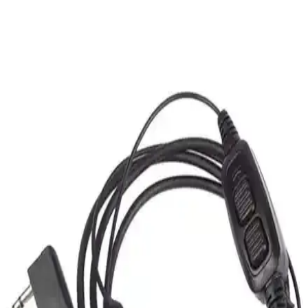
ömürlü ve güvenilir kullanım sunar.
Motorola T82 Extreme ve T92 Modellerinin Teknik
Özellikleri ve Kullanım Alanları
Motorola T82 Extreme ve T92, dayanıklılık ve ses kalitesi açısından
farklı özellikler sunar. Bu makalede, modellerin teknik özellikleri ve
uygun kullanım alanları detaylı şekilde incelenmiştir.
Baofeng Telsiz Kulaklık Mikrofon Seti İncelemesi ve
Özellikleri
Baofeng telsiz kulaklık mikrofon seti, uyumlu modelleriyle kolay
kullanımı ve konforu ile öne çıkarken, kablo ve dayanıklılık
sorunları da göz önünde bulundurulmalı.
Worcex LK-66 Açık Alan 15Km Mesafeli
Profesyonel PMR Telsizi İnceleme ve Özellikleri
Worcex LK-66, 15 km mesafe, dayanıklı tasarım ve net ses
kalitesiyle açık alan iletişimi için ideal, ergonomik ve uzun pil
ömrüne sahip profesyonel PMR telsizler hakkında detaylı bilgi.