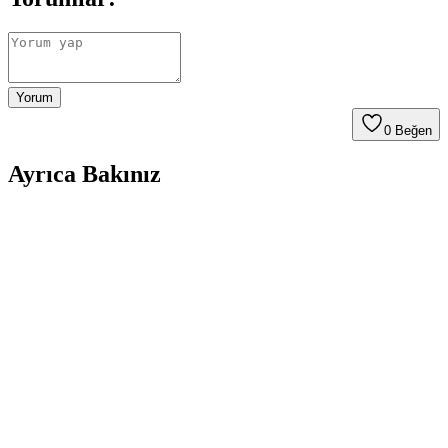
Yorum
0
Beğen
Ayrıca Bakınız
Aselsan Uyumlu Telsiz Kulaklığı Güçlü Ses Kalitesi
ve Üstün Performans Özellikleri
Aselsan uyumlu telsiz kulaklığı, yüksek ses kalitesi ve
dayanıklılığıyla profesyonel iletişimde üstün performans sağlar, uzun
ömürlü ve güvenilir kullanım sunar.
Motorola T82 Extreme ve T92 Modellerinin Teknik
Özellikleri ve Kullanım Alanları
Motorola T82 Extreme ve T92, dayanıklılık ve ses kalitesi açısından