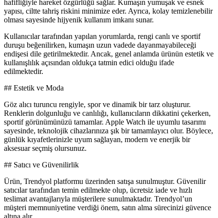
hafifliğiyle hareket özgürlüğü sağlar. Kumaşın yumuşak ve esnek
yapısı, ciltte tahriş riskini minimize eder. Ayrıca, kolay temizlenebilir
olması sayesinde hijyenik kullanım imkanı sunar.
Kullanıcılar tarafından yapılan yorumlarda, rengi canlı ve sportif
duruşu beğenilirken, kumaşın uzun vadede dayanmayabileceği
endişesi dile getirilmektedir. Ancak, genel anlamda ürünün estetik ve
kullanışlılık açısından oldukça tatmin edici olduğu ifade
edilmektedir.
## Estetik ve Moda
Göz alıcı turuncu rengiyle, spor ve dinamik bir tarz oluşturur.
Renklerin dolgunluğu ve canlılığı, kullanıcıların dikkatini çekerken,
sportif görünümünüzü tamamlar. Apple Watch ile uyumlu tasarımı
sayesinde, teknolojik cihazlarınıza şık bir tamamlayıcı olur. Böylece,
günlük kıyafetlerinizle uyum sağlayan, modern ve enerjik bir
aksesuar seçmiş olursunuz.
## Satıcı ve Güvenilirlik
Ürün, Trendyol platformu üzerinden satışa sunulmuştur. Güvenilir
satıcılar tarafından temin edilmekte olup, ücretsiz iade ve hızlı
teslimat avantajlarıyla müşterilere sunulmaktadır. Trendyol’un
müşteri memnuniyetine verdiği önem, satın alma sürecinizi güvence
altına alır.