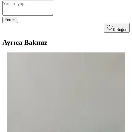
Yorum
0
Beğen
Ayrıca Bakınız
Apple Watch Uyumlu Asfal Kordonları: Şık ve
Konforlu Saat Aksesuarları
Yüksek kaliteli kumaş ve esnek malzemeden üretilen Asfal Apple
Watch kordonları, çeşitli boyut ve renk seçenekleriyle şıklık ve
konforu bir arada sunar, kolay takıp çıkarma özelliğiyle pratik
kullanım sağlar.
Fibaks Apple Watch Kordon ve Bileklikleri: Kalite
ve Estetiğin Birleşimi
Fibaks markasının silikon Apple Watch kayışları, çeşitli renk ve
boyut seçenekleriyle dayanıklı ve şık tasarımıyla günlük kullanım