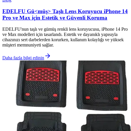
EDELFU Gü<müş> Taşlı Lens Koruyucu iPhone 14
Pro ve Max için Estetik ve Güvenli Koruma
EDELFU'nun taşlı ve gümüş renkli lens koruyucusu, iPhone 14 Pro
ve Max modelleri için tasarlandı. Estetik ve dayanıklı yapısıyla
cihazınızı sert darbelerden korurken, kullanım kolaylığı ve yüksek
müşteri memnuniyeti sağlar.
Daha fazla bilgi edinin