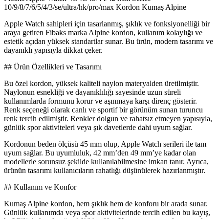
10/9/8/7/6/5/4/3/se/ultra/hk/pro/max Kordon Kumaş Alpine
Apple Watch sahipleri için tasarlanmış, şıklık ve fonksiyonelliği bir
araya getiren Fibaks marka Alpine kordon, kullanım kolaylığı ve
estetik açıdan yüksek standartlar sunar. Bu ürün, modern tasarımı ve
dayanıklı yapısıyla dikkat çeker.
## Ürün Özellikleri ve Tasarımı
Bu özel kordon, yüksek kaliteli naylon materyalden üretilmiştir.
Naylonun esnekliği ve dayanıklılığı sayesinde uzun süreli
kullanımlarda formunu korur ve aşınmaya karşı direnç gösterir.
Renk seçeneği olarak canlı ve sportif bir görünüm sunan turuncu
renk tercih edilmiştir. Renkler dolgun ve rahatsız etmeyen yapısıyla,
günlük spor aktiviteleri veya şık davetlerde dahi uyum sağlar.
Kordonun beden ölçüsü 45 mm olup, Apple Watch serileri ile tam
uyum sağlar. Bu uyumluluk, 42 mm’den 49 mm’ye kadar olan
modellerle sorunsuz şekilde kullanılabilmesine imkan tanır. Ayrıca,
ürünün tasarımı kullanıcıların rahatlığı düşünülerek hazırlanmıştır.
## Kullanım ve Konfor
Kumaş Alpine kordon, hem şıklık hem de konforu bir arada sunar.
Günlük kullanımda veya spor aktivitelerinde tercih edilen bu kayış,