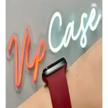
için ideal.
Mahzen Watch Uyumlu Seri: Şık ve Dayanıklı
Apple Watch Kordonu Özellikleri ve Kullanım
Avantajları
Mahzen Watch Uyumlu Seri, şık tasarımı ve dayanıklı
malzemeleriyle Apple Watch kullanıcılarına uygun, kolay takıp
çıkarılan ve çeşitli renk seçenekleriyle öne çıkan bir saat kayışıdır.
Apple Watch Series 6 ve Apple Hesap Güvenliği:
Güncel Sorunlar ve Çözüm Yolları
Apple Watch Series 6 ve Apple ID sorunlarına odaklanan bu içerik,
güvenlik önlemleri ve çözüm yollarını detaylandırarak kullanıcıların
deneyimini artırmayı hedefler.
Apple Watch için Uyumlu Silikon Kordon
İncelemesi ve Kullanıcı Deneyimleri
Apple Watch uyumlu silikon kordonlar, şık tasarımı, konforu ve
dayanıklılığıyla günlük kullanım için ideal. Renk seçenekleri ve
yüksek kalite malzeme, kullanıcı memnuniyetini artırıyor.