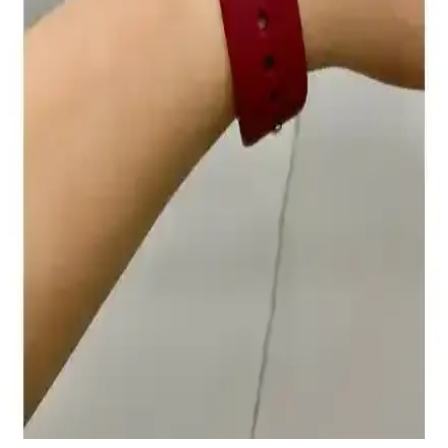
Asfal Metal Başlıklı Apple Watch Kayışı: 42–49 mm
uyumlu, Watch Ultra için şık tasarım
Asfal Metal Başlıklı Apple Watch Kayışı, 42–49 mm aralığında
uyum sağlar ve Watch Ultra ile uyumludur. Dayanıklı metal başlık,
yumuşak iç yüzey ve estetik kumaş hissi konforu artırır; montaj
kolaylığı ve kilit güvenilirliği ise değişkenlik gösterir.
Apple Watch Series 10 ve 11 46 mm için dayanıklı
ve şık koruyucu kılıf seçenekleri
İki farklı Apple Watch koruyucu ürününü karşılaştırıyoruz.
Dayanıklılık, kullanım kolaylığı ve estetik özellikleriyle cihazınızı
güvenle koruyan seçenekler hakkında detaylar burada.
Vip Case Uyumlu Apple Watch Spor Silikon
Kayışları Detaylı İnceleme
Vip Case tarafından tasarlanan silikon kayışlar, Apple Watch
modelleriyle uyumlu, hafif, dayanıklı ve çeşitli renk seçenekleriyle
kullanımı kolay, uzun ömürlü saat aksesuarlarıdır.