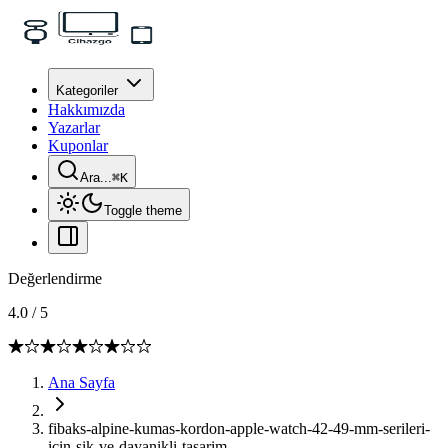
Kategoriler
Hakkımızda
Yazarlar
Kuponlar
Ara...
⌘
K
Toggle theme
Değerlendirme
4.0
/
5
Ana Sayfa
fibaks-alpine-kumas-kordon-apple-watch-42-49-mm-serileri-
icin-sik-ve-dayanikli-tasarim