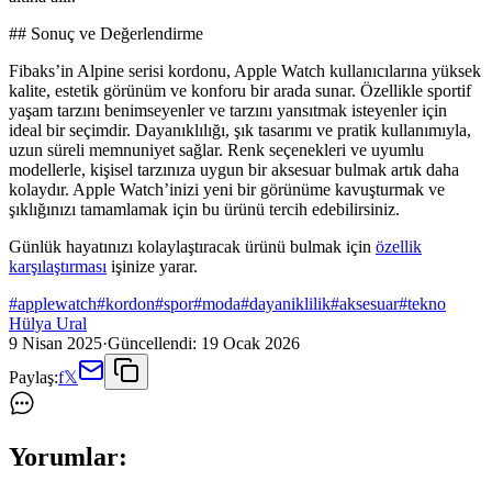
## Sonuç ve Değerlendirme
Fibaks’in Alpine serisi kordonu, Apple Watch kullanıcılarına yüksek
kalite, estetik görünüm ve konforu bir arada sunar. Özellikle sportif
yaşam tarzını benimseyenler ve tarzını yansıtmak isteyenler için
ideal bir seçimdir. Dayanıklılığı, şık tasarımı ve pratik kullanımıyla,
uzun süreli memnuniyet sağlar. Renk seçenekleri ve uyumlu
modellerle, kişisel tarzınıza uygun bir aksesuar bulmak artık daha
kolaydır. Apple Watch’inizi yeni bir görünüme kavuşturmak ve
şıklığınızı tamamlamak için bu ürünü tercih edebilirsiniz.
Günlük hayatınızı kolaylaştıracak ürünü bulmak için
özellik
karşılaştırması
işinize yarar.
#
applewatch
#
kordon
#
spor
#
moda
#
dayaniklilik
#
aksesuar
#
tekno
Hülya Ural
9 Nisan 2025
·
Güncellendi:
19 Ocak 2026
Paylaş:
f
𝕏
Yorumlar: