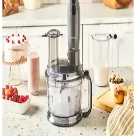
Arada Retro Blender Karşılaştırması
İki farklı kişisel blender modeli olan Arzum AR1101 Shake'n Take
Joy ve Yui M18'in özellikleri, performansları ve kullanıcı yorumları
detaylı karşılaştırmasıyla sunuluyor.
Arzum Shake'n Take Pro ve Vestel Mix & Go
Blender Karşılaştırması
Arzum Shake'n Take Pro ve Vestel Mix & Go blender'ların güç,
kullanım kolaylığı ve performans özellikleri karşılaştırıldı, kullanıcı
yorumlarıyla detaylar sunuldu.
Tefal Perfect Mix Powelix 2 Bıçaklı 3 Fonksiyonlu
1200 Watt Yüksek Hızlı Smoothie Blender
Tefal Perfect Mix Powelix blender, 1200 watt gücü ve 3 fonksiyonu
ile hızlı ve etkili gıda hazırlama imkanı sunar, 2 bıçaklı tasarımıyla
smoothie ve karışımlarınızda üstün performans sağlar.
Bosch Vitapower Serie 2 ve Vestel Mix Go İnox
Blender Karşılaştırması