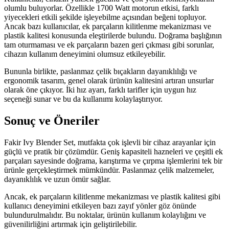
olumlu buluyorlar. Özellikle 1700 Watt motorun etkisi, farklı
yiyecekleri etkili şekilde işleyebilme açısından beğeni topluyor.
Ancak bazı kullanıcılar, ek parçaların kilitlenme mekanizması ve
plastik kalitesi konusunda eleştirilerde bulundu. Doğrama başlığının
tam oturmaması ve ek parçaların bazen geri çıkması gibi sorunlar,
cihazın kullanım deneyimini olumsuz etkileyebilir.
Bununla birlikte, paslanmaz çelik bıçakların dayanıklılığı ve
ergonomik tasarım, genel olarak ürünün kalitesini artıran unsurlar
olarak öne çıkıyor. İki hız ayarı, farklı tarifler için uygun hız
seçeneği sunar ve bu da kullanımı kolaylaştırıyor.
Sonuç ve Öneriler
Fakir Ivy Blender Set, mutfakta çok işlevli bir cihaz arayanlar için
güçlü ve pratik bir çözümdür. Geniş kapasiteli hazneleri ve çeşitli ek
parçaları sayesinde doğrama, karıştırma ve çırpma işlemlerini tek bir
ürünle gerçekleştirmek mümkündür. Paslanmaz çelik malzemeler,
dayanıklılık ve uzun ömür sağlar.
Ancak, ek parçaların kilitlenme mekanizması ve plastik kalitesi gibi
kullanıcı deneyimini etkileyen bazı zayıf yönler göz önünde
bulundurulmalıdır. Bu noktalar, ürünün kullanım kolaylığını ve
güvenilirliğini artırmak için geliştirilebilir.