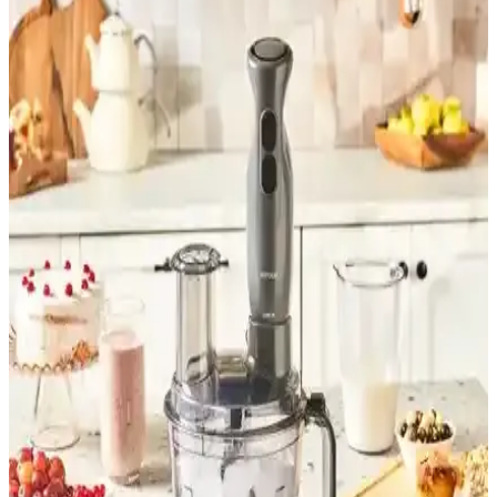
Beko Rhb 2910 M, 1000 W gücü ve çok fonksiyonlu tasarımıyla
mutfakta pratiklik sağlar, dayanıklı malzemeleri ve kullanışlı
aksesuarlarıyla öne çıkar.
Arzum AR1101 Shake'n Take Joy ve Yui M18 3'ü 1
Arada Retro Blender Karşılaştırması
İki farklı kişisel blender modeli olan Arzum AR1101 Shake'n Take
Joy ve Yui M18'in özellikleri, performansları ve kullanıcı yorumları
detaylı karşılaştırmasıyla sunuluyor.
Arzum Shake'n Take Pro ve Vestel Mix & Go
Blender Karşılaştırması
Arzum Shake'n Take Pro ve Vestel Mix & Go blender'ların güç,
kullanım kolaylığı ve performans özellikleri karşılaştırıldı, kullanıcı
yorumlarıyla detaylar sunuldu.
Tefal Perfect Mix Powelix 2 Bıçaklı 3 Fonksiyonlu
1200 Watt Yüksek Hızlı Smoothie Blender
Tefal Perfect Mix Powelix blender, 1200 watt gücü ve 3 fonksiyonu