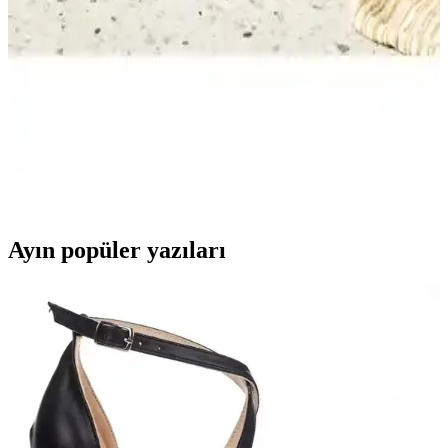
Bosch Vitapower Serie 2 ve Vestel Mix Go İnox blenderleri güç,
tasarım ve kullanım kolaylığı açısından karşılaştırıyoruz. Hangi
model günlük mutfak ihtiyaçlarınızı daha iyi karşılar? Detaylar
burada.
Karaca Multimax 6 in 1 ve Philips 850 W Çoklu Set
Blender Karşılaştırması
Karaca Multimax 6 in 1 ve Philips 850 W blender seti, güç,
fonksiyonlar ve kullanıcı geri bildirimleriyle detaylı incelenerek
karşılaştırıldı. Her ürünün avantajları ve dezavantajları öne çıkarıldı.
Ayın popüler yazıları