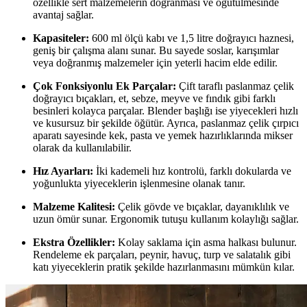
özellikle sert malzemelerin doğranması ve öğütülmesinde
avantaj sağlar.
Kapasiteler:
600 ml ölçü kabı ve 1,5 litre doğrayıcı haznesi,
geniş bir çalışma alanı sunar. Bu sayede soslar, karışımlar
veya doğranmış malzemeler için yeterli hacim elde edilir.
Çok Fonksiyonlu Ek Parçalar:
Çift taraflı paslanmaz çelik
doğrayıcı bıçakları, et, sebze, meyve ve fındık gibi farklı
besinleri kolayca parçalar. Blender başlığı ise yiyecekleri hızlı
ve kusursuz bir şekilde öğütür. Ayrıca, paslanmaz çelik çırpıcı
aparatı sayesinde kek, pasta ve yemek hazırlıklarında mikser
olarak da kullanılabilir.
Hız Ayarları:
İki kademeli hız kontrolü, farklı dokularda ve
yoğunlukta yiyeceklerin işlenmesine olanak tanır.
Malzeme Kalitesi:
Çelik gövde ve bıçaklar, dayanıklılık ve
uzun ömür sunar. Ergonomik tutuşu kullanım kolaylığı sağlar.
Ekstra Özellikler:
Kolay saklama için asma halkası bulunur.
Rendeleme ek parçaları, peynir, havuç, turp ve salatalık gibi
katı yiyeceklerin pratik şekilde hazırlanmasını mümkün kılar.