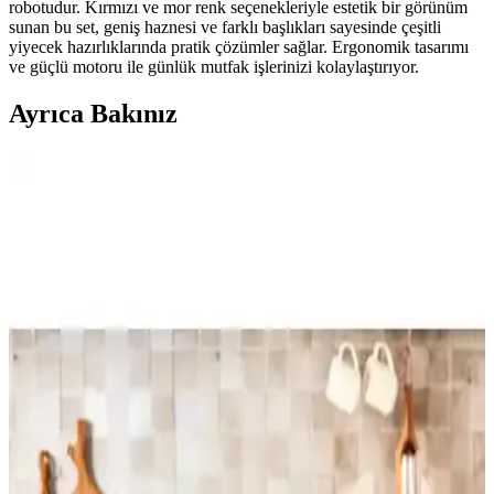
robotudur. Kırmızı ve mor renk seçenekleriyle estetik bir görünüm
sunan bu set, geniş haznesi ve farklı başlıkları sayesinde çeşitli
yiyecek hazırlıklarında pratik çözümler sağlar. Ergonomik tasarımı
ve güçlü motoru ile günlük mutfak işlerinizi kolaylaştırıyor.
Ayrıca Bakınız
Karaca Pro-midi 3'lü Blender Seti: Modern Tasarım
ve Yüksek Performans Özellikleri
Karaca'nın Pro-midi blender seti, 2000 W güç, çok fonksiyonlu
aparatları ve modern tasarımıyla mutfakta pratiklik ve şıklık sağlıyor.
Arnica Mikser ve Blender Setleri Karşılaştırması:
Performans, Tasarım ve Kullanıcı Yorumları
İki Arnica mikser ve blender setinin detaylı karşılaştırmasıyla
performans, tasarım ve kullanıcı geri bildirimlerini keşfedin. Hangi
ürün sizin için daha uygun?
Beko Rhb 2910 M Mavi 1000 W Çok Fonksiyonlu
Blender Seti Günlük Mutfak Kullanımı İçin