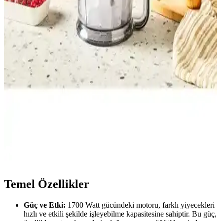
ile hızlı ve etkili gıda hazırlama imkanı sunar, 2 bıçaklı tasarımıyla
smoothie ve karışımlarınızda üstün performans sağlar.
Bosch Vitapower Serie 2 ve Vestel Mix Go İnox
Blender Karşılaştırması
Bosch Vitapower Serie 2 ve Vestel Mix Go İnox blenderleri güç,
tasarım ve kullanım kolaylığı açısından karşılaştırıyoruz. Hangi
model günlük mutfak ihtiyaçlarınızı daha iyi karşılar? Detaylar
burada.
Karaca Multimax 6 in 1 ve Philips 850 W Çoklu Set
Blender Karşılaştırması
Karaca Multimax 6 in 1 ve Philips 850 W blender seti, güç,
fonksiyonlar ve kullanıcı geri bildirimleriyle detaylı incelenerek
karşılaştırıldı. Her ürünün avantajları ve dezavantajları öne çıkarıldı.
Temel Özellikler
Güç ve Etki:
1700 Watt gücündeki motoru, farklı yiyecekleri
hızlı ve etkili şekilde işleyebilme kapasitesine sahiptir. Bu güç,