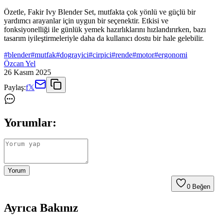
Özetle, Fakir Ivy Blender Set, mutfakta çok yönlü ve güçlü bir
yardımcı arayanlar için uygun bir seçenektir. Etkisi ve
fonksiyonelliği ile günlük yemek hazırlıklarını hızlandırırken, bazı
tasarım iyileştirmeleriyle daha da kullanıcı dostu bir hale gelebilir.
#
blender
#
mutfak
#
dograyici
#
cirpici
#
rende
#
motor
#
ergonomi
Özcan Yel
26 Kasım 2025
Paylaş:
f
𝕏
Yorumlar:
Yorum
0
Beğen
Ayrıca Bakınız