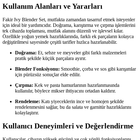
Kullanım Alanları ve Yararları
Fakir Ivy Blender Set, mutfakta zamandan tasarruf etmek isteyenler
için ideal bir yardımcıdır. Doğrama, karıştırma ve çırpma işlemlerini
tek cihazda toplaması, mutfak alanını düzenli ve işlevsel kılar.
Özellikle yoğun yemek hazırlıklarında, farklı ek parçaların kolayca
değiştirilmesi sayesinde çeşitli tarifler hızlıca hazırlanabilir.
Doğrama:
Et, sebze ve meyveler gibi farklı malzemeleri
pratik şekilde küçük parçalara ayırır.
Blender Fonksiyonu:
Smoothie, çorba ve sos gibi karışımlar
için pürüzsüz sonuçlar elde edilir.
Çırpma:
Kek ve pasta hamurlarının hazırlanmasında
kullanılır, böylece mikser ihtiyacını ortadan kaldırır.
Rendeleme:
Katı yiyeceklerin ince ve homojen şekilde
rendelenmesini sağlar, bu da salata ve garnitür hazırlıklarını
kolaylaştırır.
Kullanıcı Deneyimleri ve Değerlendirme
Kullanıcılar, cihazın yüksek gücünü ve çok yönlü fonksiyonlarını