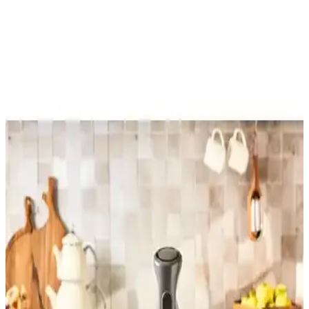
Karaca Pro-midi 3'lü Blender Seti: Modern Tasarım
ve Yüksek Performans Özellikleri
Karaca'nın Pro-midi blender seti, 2000 W güç, çok fonksiyonlu
aparatları ve modern tasarımıyla mutfakta pratiklik ve şıklık sağlıyor.
Arnica Mikser ve Blender Setleri Karşılaştırması:
Performans, Tasarım ve Kullanıcı Yorumları
İki Arnica mikser ve blender setinin detaylı karşılaştırmasıyla
performans, tasarım ve kullanıcı geri bildirimlerini keşfedin. Hangi
ürün sizin için daha uygun?
Beko Rhb 2910 M Mavi 1000 W Çok Fonksiyonlu
Blender Seti Günlük Mutfak Kullanımı İçin
Beko Rhb 2910 M, 1000 W gücü ve çok fonksiyonlu tasarımıyla
mutfakta pratiklik sağlar, dayanıklı malzemeleri ve kullanışlı
aksesuarlarıyla öne çıkar.
Arzum AR1101 Shake'n Take Joy ve Yui M18 3'ü 1