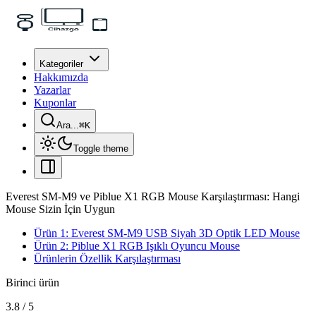
Kategoriler
Hakkımızda
Yazarlar
Kuponlar
Ara...
⌘
K
Toggle theme
Everest SM-M9 ve Piblue X1 RGB Mouse Karşılaştırması: Hangi
Mouse Sizin İçin Uygun
Ürün 1: Everest SM-M9 USB Siyah 3D Optik LED Mouse
Ürün 2: Piblue X1 RGB Işıklı Oyuncu Mouse
Ürünlerin Özellik Karşılaştırması
Birinci ürün
3.8
/
5