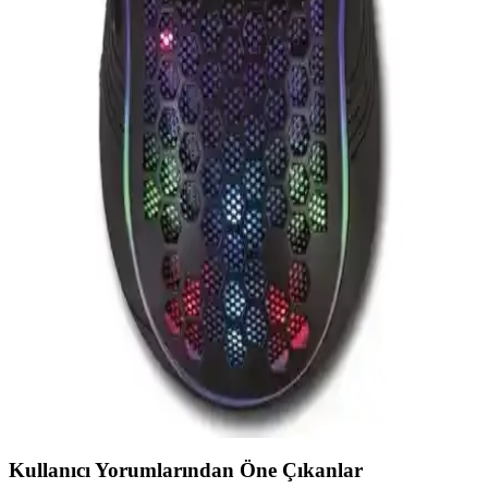
İki farklı Rampage oyuncu mouse'unun teknik özellikleri ve
kullanıcı deneyimleri detaylı şekilde karşılaştırıldı. DPI, ergonomi,
ışıklandırma ve tasarım gibi kriterler öne çıkıyor.
Rampage SMX-G68 ve Razer Deathadder Essential
Karşılaştırması: Hangi Oyuncu Mouse'u Sizin İçin
Uygun
Rampage SMX-G68 ve Razer Deathadder Essential
karşılaştırmasıyla, hassasiyet, tasarım ve performans özelliklerini
öğrenerek en iyi oyuncu mouse'unu seçin.
Lunatic Sparrow 6400 DPI RGB LED'li Oyuncu
Mouse: Yüksek Hassasiyet ve Kişiselleştirme
Özellikleriyle Profesyonel Oyun Deneyimi
Lunatic Sparrow 6400 DPI RGB LED'li oyuncu mouse, ergonomik
tasarımı, özelleştirilebilir tuşları ve gelişmiş sensör teknolojisiyle
rekabetçi oyunlarda üstün performans sağlar.
Kullanıcı Yorumlarından Öne Çıkanlar