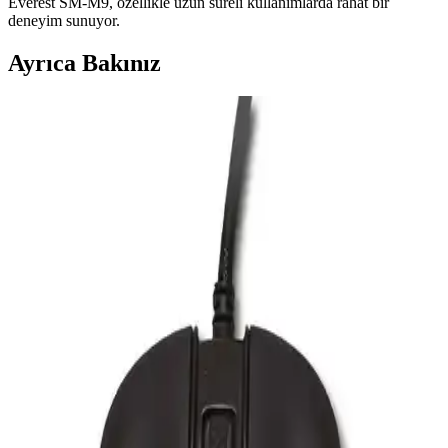
Everest SM-M9, özellikle uzun süreli kullanımlarda rahat bir
deneyim sunuyor.
Ayrıca Bakınız
Attack Shark R1 Superlıght ve Rampage ZENITH
PRO 4K Kablosuz Oyuncu Fareleri Karşılaştırması
Bu makalede, Attack Shark R1 Superlıght ve Rampage ZENITH
PRO 4K kablosuz oyuncu farelerinin özellikleri, kullanıcı yorumları
ve performansları detaylı şekilde incelenerek en iyi seçim
yapılmasına yardımcı olunuyor.
Logitech G502 X ve Razer Basilisk V3
Karşılaştırması: Hangi Oyuncu Mouse'u Sizin İçin
Uygun
Logitech G502 X ve Razer Basilisk V3 arasındaki farkları ve
özellikleri detaylı şekilde karşılaştırıyoruz. Performans, ergonomi ve
özelleştirme açısından hangisi daha avantajlı?
Logitech G Pro X Superlight 2 ve SteelSeries Aerox