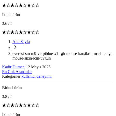
İkinci ürün
3.6
/
5
Ana Sayfa
everest-sm-m9-ve-piblue-x1-rgb-mouse-karsilastirmasi-hangi-
mouse-sizin-icin-uygun
Kadir Duman
·
12 Mayıs 2025
En Çok Arananlar
Kategoriler:
kullanici deneyimi
Birinci ürün
3.8
/
5
İkinci ürün