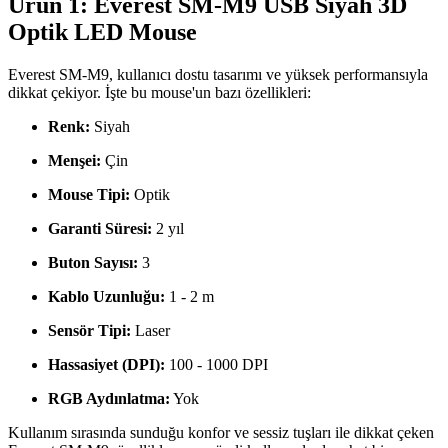
Ürün 1: Everest SM-M9 USB Siyah 3D
Optik LED Mouse
Everest SM-M9, kullanıcı dostu tasarımı ve yüksek performansıyla
dikkat çekiyor. İşte bu mouse'un bazı özellikleri:
Renk:
Siyah
Menşei:
Çin
Mouse Tipi:
Optik
Garanti Süresi:
2 yıl
Buton Sayısı:
3
Kablo Uzunluğu:
1 - 2 m
Sensör Tipi:
Laser
Hassasiyet (DPI):
100 - 1000 DPI
RGB Aydınlatma:
Yok
Kullanım sırasında sunduğu konfor ve sessiz tuşları ile dikkat çeken