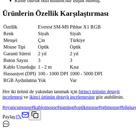
Kalite olarak bazı kullanıcılar düşük bulmuş.
Ürünlerin Özellik Karşılaştırması
Özellik
Everest SM-M9
Piblue X1 RGB
Renk
Siyah
Siyah
Menşei
Çin
Türkiye
Mouse Tipi
Optik
Optik
Garanti Süresi
2 yıl
2 yıl
Buton Sayısı
3
3
Kablo Uzunluğu
1 - 2 m
Kısa
Hassasiyet (DPI)
100 - 1000 DPI
1000 - 5000 DPI
RGB Aydınlatma
Yok
Var
Her iki ürünü de yakından tanımak için
birinci ürünün detaylı
incelemesi
ve
ikinci ürünün detaylı incelemesine
göz atabilirsin.
#
oyuncumouse
#
kablomouse
#
gaming
#
optikmouse
#
rgbmouse
#
bilgisa
Paylaş:
f
𝕏