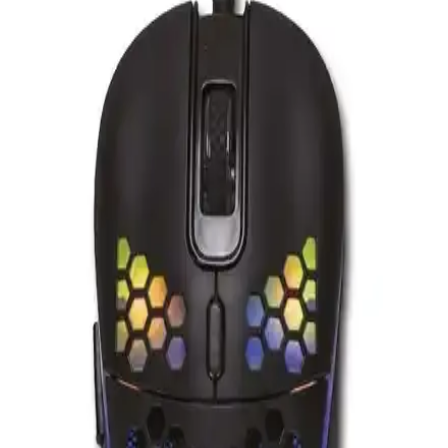
Logitech G502 X ve Razer Basilisk V3 arasındaki farkları ve
özellikleri detaylı şekilde karşılaştırıyoruz. Performans, ergonomi ve
özelleştirme açısından hangisi daha avantajlı?
Logitech G Pro X Superlight 2 ve SteelSeries Aerox
3 Wireless Karşılaştırması
Logitech G Pro X Superlight 2 ve SteelSeries Aerox 3 Wireless,
hafifliği ve performansıyla öne çıkan kablosuz oyuncu mouse'larıdır.
Bu karşılaştırma, her iki ürünün özelliklerini ve kullanıcı yorumlarını
detaylı şekilde ele alıyor.
Glorious Model O Kablosuz ve Razer Viper V3
Hyperspeed Karşılaştırması
İki popüler oyuncu mouse'u Glorious Model O Kablosuz ve Razer
Viper V3 Hyperspeed'in özellikleri, kullanıcı yorumları ve
performans karşılaştırmasıyla en uygun seçimi yapın.
Rampage Mistral S45: Yüksek Hassasiyet ve
Dayanıklılık Sunan Oyun Mouse'u