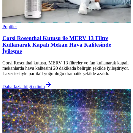
Popüler
Corsi Rosenthal Kutusu ile MERV 13 Filtre
Kullanarak Kapalı Mekan Hava Kalitesinde
İyileşme
Corsi Rosenthal kutusu, MERV 13 filtreler ve fan kullanarak kapalı
mekanlarda hava kalitesini 20 dakikada belirgin şekilde iyileştiriyor.
Lazer testiyle partikül yoğunluğu dramatik şekilde azaldı.
Daha fazla bilgi edinin