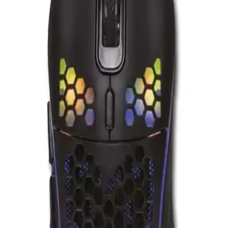
3 Wireless Karşılaştırması
Logitech G Pro X Superlight 2 ve SteelSeries Aerox 3 Wireless,
hafifliği ve performansıyla öne çıkan kablosuz oyuncu mouse'larıdır.
Bu karşılaştırma, her iki ürünün özelliklerini ve kullanıcı yorumlarını
detaylı şekilde ele alıyor.
Glorious Model O Kablosuz ve Razer Viper V3
Hyperspeed Karşılaştırması
İki popüler oyuncu mouse'u Glorious Model O Kablosuz ve Razer
Viper V3 Hyperspeed'in özellikleri, kullanıcı yorumları ve
performans karşılaştırmasıyla en uygun seçimi yapın.
Rampage Mistral S45: Yüksek Hassasiyet ve
Dayanıklılık Sunan Oyun Mouse'u
Rampage Mistral S45, yüksek hassasiyet, programlanabilir tuşlar ve
dayanıklı tasarımıyla oyun performansını artıran ideal bir oyuncu
mouse'u. Ergonomik yapısı ve RGB tasarımıyla dikkat çekiyor.
Rampage SMX-G68 ve SMx-R83 Oyuncu Mouse
Karşılaştırması: Özellikler ve Kullanıcı Yorumları