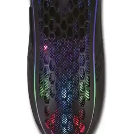
Rampage Mistral S45, yüksek hassasiyet, programlanabilir tuşlar ve
dayanıklı tasarımıyla oyun performansını artıran ideal bir oyuncu
mouse'u. Ergonomik yapısı ve RGB tasarımıyla dikkat çekiyor.
Rampage SMX-G68 ve SMx-R83 Oyuncu Mouse
Karşılaştırması: Özellikler ve Kullanıcı Yorumları
İki farklı Rampage oyuncu mouse'unun teknik özellikleri ve
kullanıcı deneyimleri detaylı şekilde karşılaştırıldı. DPI, ergonomi,
ışıklandırma ve tasarım gibi kriterler öne çıkıyor.
Rampage SMX-G68 ve Razer Deathadder Essential
Karşılaştırması: Hangi Oyuncu Mouse'u Sizin İçin
Uygun
Rampage SMX-G68 ve Razer Deathadder Essential
karşılaştırmasıyla, hassasiyet, tasarım ve performans özelliklerini
öğrenerek en iyi oyuncu mouse'unu seçin.
Lunatic Sparrow 6400 DPI RGB LED'li Oyuncu
Mouse: Yüksek Hassasiyet ve Kişiselleştirme
Özellikleriyle Profesyonel Oyun Deneyimi