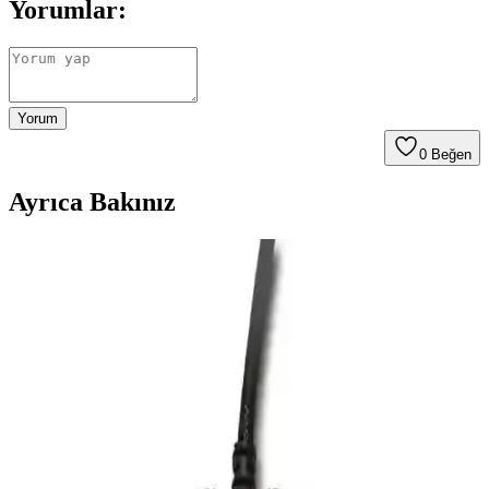
Yorumlar:
Yorum
0
Beğen
Ayrıca Bakınız
Attack Shark R1 Superlıght ve Rampage ZENITH
PRO 4K Kablosuz Oyuncu Fareleri Karşılaştırması
Bu makalede, Attack Shark R1 Superlıght ve Rampage ZENITH
PRO 4K kablosuz oyuncu farelerinin özellikleri, kullanıcı yorumları
ve performansları detaylı şekilde incelenerek en iyi seçim
yapılmasına yardımcı olunuyor.
Logitech G502 X ve Razer Basilisk V3
Karşılaştırması: Hangi Oyuncu Mouse'u Sizin İçin
Uygun