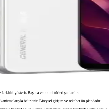
letlerin Temel Özellikleri ve Kullanıcı Deneyimleri
lup, temel kullanım amaçlarına yöneliktir. Teknik detaylar sınırlı olsa d
 Dikkat Edilmesi Gerekenler
 yatırımcıların dikkat etmesi gereken önemli noktaları içerir. Analizler ve 
a, Domain ve Ekonomik Semboller
imdeki yeri, domain uzantısı ve finansal semboller hakkında detaylar içeri
ış Önemli Bir Yayın Kanalı
lara kapsamlı piyasa analizleri sunuyor. Alternatif platformlar ve erişim
arklılık gösterir. Başlıca ekonomi türleri şunlardır:
kanizmalarıyla belirlenir. Bireysel girişim ve rekabet ön plandadır.