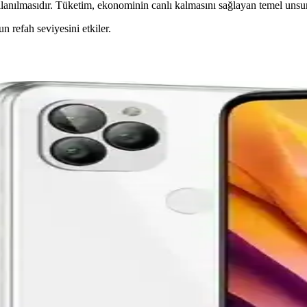
lanılmasıdır. Tüketim, ekonominin canlı kalmasını sağlayan temel unsurl
n refah seviyesini etkiler.
eleri Analizi
emli bir göstergedir. Güncel verilerle piyasa hareketlerini yakından tak
e Dolu Eyaleti
 açıdan zengin bir Avustralya eyaletidir. Bu bölge, çeşitli iklimler, şehi
onomik Akıllı Telefon Seçenekleri
jı sunar. Güvenilir satıcılar ve garanti seçenekleriyle uzun ömürlü ve ç
k Uçuş ve Uzay Keşfi Üzerine Analiz
tleri gibi teknolojiler henüz gerçekleşmedi. Teknik, ekonomik ve çevrese