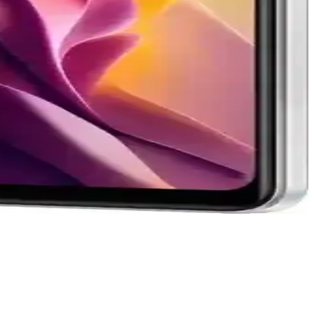
a, hafif işlemler ve günlük kullanım için ideal olabilirler.
risk yönetimi stratejileriyle bilinçli yatırım yapılabilir.
r.
 seçenekleri finans haberlerine ulaşımı çeşitlendiriyor.