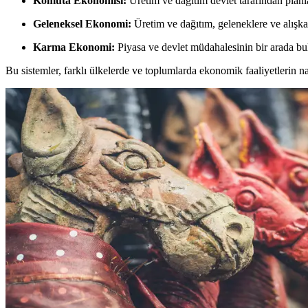
Komuta Ekonomisi:
Üretim ve dağıtım devlet tarafından planlan
Geleneksel Ekonomi:
Üretim ve dağıtım, geleneklere ve alışkan
Karma Ekonomi:
Piyasa ve devlet müdahalesinin bir arada b
Bu sistemler, farklı ülkelerde ve toplumlarda ekonomik faaliyetlerin nas