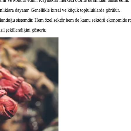
ır ve kontrol edilir. Kaynaklar merkezi otorite tarafından tahsis edilir.
lıklara dayanır. Genellikle kırsal ve küçük topluluklarda görülür.
ulunduğu sistemdir. Hem özel sektör hem de kamu sektörü ekonomide ro
ıl şekillendiğini gösterir.