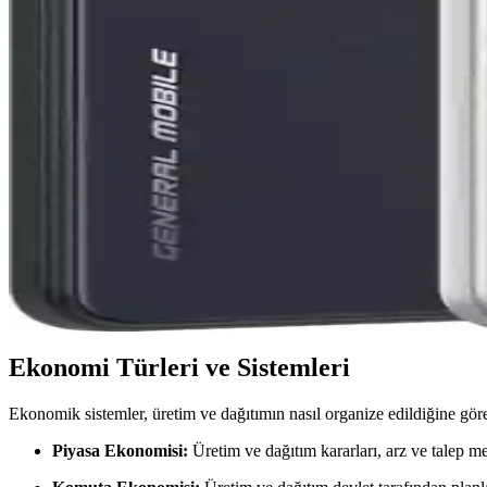
Redmi Pad 2 ile A9+ Karşılaştırması Giriş Seviyesi Tab
Redmi Pad 2 ve A9+ modelleri giriş seviyesinde uygun fiyatlı tabletler o
Altın Piyasasında Güncel Durum ve Yatırımcılar İçin
Güncel altın fiyatları ve piyasa trendleri, ekonomik gelişmelerle birlikte
Hong Kong ve HK ile İlgili Temel Bilgiler: Kısaltm
Hong Kong ve HK ile ilgili temel bilgiler, bölgenin uluslararası iletiş
CNBC: İş Dünyası ve Finans Haberlerinde Uzmanlaşm
CNBC, iş dünyası ve finans alanında uzmanlaşmış yayınlarıyla yatırımcı
Ekonomi Türleri ve Sistemleri
Ekonomik sistemler, üretim ve dağıtımın nasıl organize edildiğine göre f
Piyasa Ekonomisi:
Üretim ve dağıtım kararları, arz ve talep me