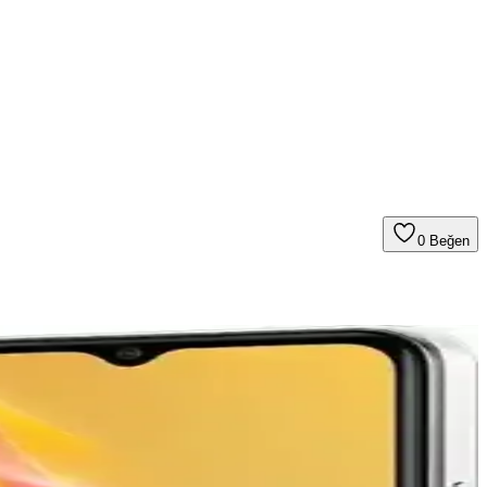
0
Beğen
ip edin ve bilinçli yatırım kararları alın.
rler ve doğal alanlar sunar.