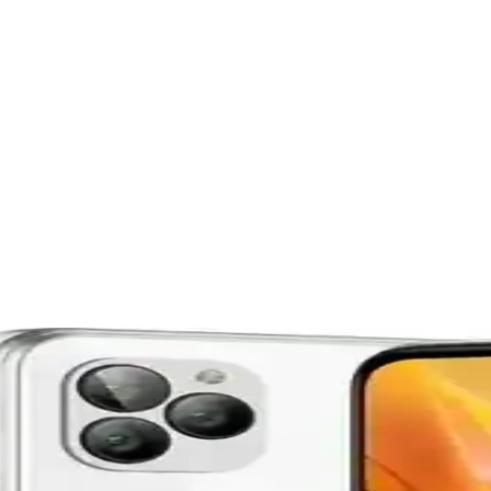
eleri Analizi
emli bir göstergedir. Güncel verilerle piyasa hareketlerini yakından tak
e Dolu Eyaleti
 açıdan zengin bir Avustralya eyaletidir. Bu bölge, çeşitli iklimler, şehi