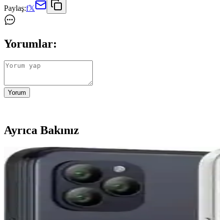
Paylaş:
f
𝕏
Yorumlar:
Yorum
Ayrıca Bakınız
Dow Jones Endeksi Güncel Durumu ve Piyasa Gösterg
Dow Jones Endeksi, piyasa sağlığını ve ekonomik gelişmeleri yansıtan ön
Victoria: Avustralya'nın Tarihî ve Doğal Zenginliklerl
Victoria, doğal güzellikleri ve tarihiyle öne çıkan, kültürel ve ekonomik