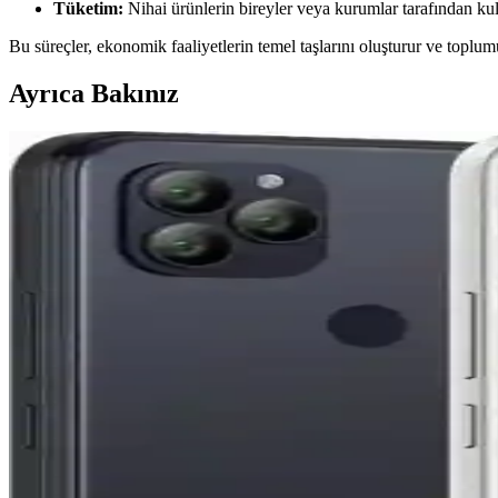
Tüketim:
Nihai ürünlerin bireyler veya kurumlar tarafından kul
Bu süreçler, ekonomik faaliyetlerin temel taşlarını oluşturur ve toplumu
Ayrıca Bakınız
Dow Jones Endeksi Güncel Durumu ve Piyasa Gösterg
Dow Jones Endeksi, piyasa sağlığını ve ekonomik gelişmeleri yansıtan ön
Victoria: Avustralya'nın Tarihî ve Doğal Zenginliklerl
Victoria, doğal güzellikleri ve tarihiyle öne çıkan, kültürel ve ekonomik
Samsung S23 Ultra Yenilenmiş Model: Güvenilir ve Ek
Yenilenmiş Samsung S23 Ultra, yüksek performans ve uygun fiyat avanta
Geleceğin Kırılan Vaatleri: Uçan Arabalar, Hipersoni
Geçmişte vaat edilen uçan arabalar, hipersonik uçuşlar ve Mars seyaha