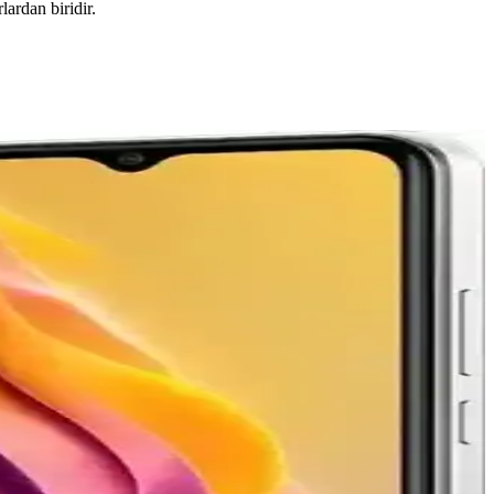
ardan biridir.
ip edin ve bilinçli yatırım kararları alın.
rler ve doğal alanlar sunar.
evre dostu bir akıllı telefon deneyimi sağlar.
l engeller bu gelişmeleri yavaşlatıyor.