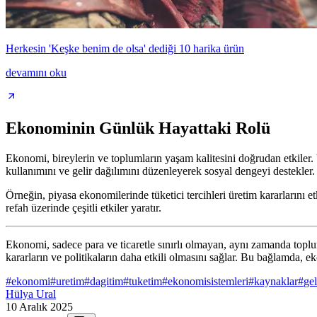
Herkesin 'Keşke benim de olsa' dediği 10 harika ürün
devamını oku
Ekonominin Günlük Hayattaki Rolü
Ekonomi, bireylerin ve toplumların yaşam kalitesini doğrudan etkiler. 
kullanımını ve gelir dağılımını düzenleyerek sosyal dengeyi destekler.
Örneğin, piyasa ekonomilerinde tüketici tercihleri üretim kararlarını 
refah üzerinde çeşitli etkiler yaratır.
Ekonomi, sadece para ve ticaretle sınırlı olmayan, aynı zamanda toplu
kararların ve politikaların daha etkili olmasını sağlar. Bu bağlamda, 
#
ekonomi
#
uretim
#
dagitim
#
tuketim
#
ekonomisistemleri
#
kaynaklar
#
gel
Hülya Ural
10 Aralık 2025