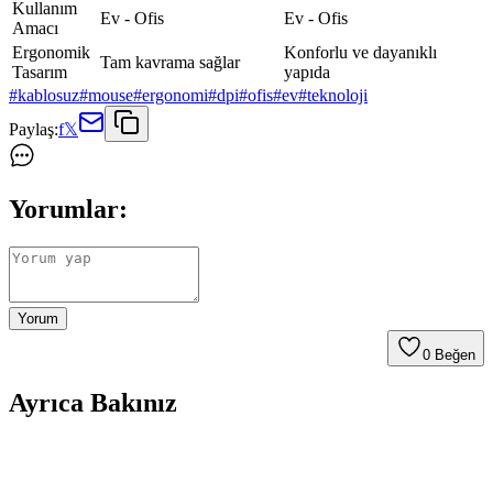
Kullanım
Ev - Ofis
Ev - Ofis
Amacı
Ergonomik
Konforlu ve dayanıklı
Tam kavrama sağlar
Tasarım
yapıda
#
kablosuz
#
mouse
#
ergonomi
#
dpi
#
ofis
#
ev
#
teknoloji
Paylaş:
f
𝕏
Yorumlar:
Yorum
0
Beğen
Ayrıca Bakınız
Kablosuz İletişimde Enerji Verimliliğini Artıran Bits-