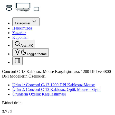
Kategoriler
Hakkımızda
Yazarlar
Kuponlar
Ara...
⌘
K
Toggle theme
Concord C-13 Kablosuz Mouse Karşılaştırması: 1200 DPI ve 4800
DPI Modellerin Özellikleri
Ürün 1: Concord C-13 1200 DPI Kablosuz Mouse
Ürün 2: Concord C-13 Kablosuz Optik Mouse - Siyah
Ürünlerin Özellik Karşılaştırması
Birinci ürün
3.7
/
5