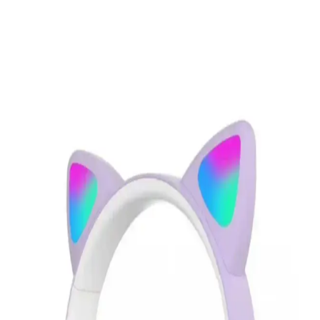
to-RF Optimal Modülasyon Teknolojisi
Bits-to-RF Optimal Modülasyon vericisi, kablosuz iletişimde iletim
hatalarını azaltarak enerji verimliliğini artırıyor ve pil ömrünü
uzatıyor. IoT cihazları için önemli bir gelişme sunuyor.
Günlük Yaşamı Kolaylaştıran Pratik Teknolojik
Yükseltmelerin İncelenmesi
Bu yazı, USB-C masa lambalarından akıllı ev sistemlerine kadar,
günlük yaşamı kolaylaştıran ve verimliliği artıran teknolojik
yükseltmeleri detaylı şekilde ele alıyor. Pratik çözümlerle
hayatınızda fark yaratın.
HP DeskJet Plus 4120 Çok Fonksiyonlu Yazıcı
İncelemesi ve Kullanım Özellikleri
HP DeskJet Plus 4120, çok fonksiyonlu, kablosuz bağlantı ve
yüksek baskı kalitesi sunan ideal bir yazıcıdır. Ev ve ofis
kullanımına uygun, kolay kurulumu ve ekonomik performansıyla
öne çıkar.
Elektronik ve Giyilebilir Teknolojilerde Sıklık ile
Fonksiyonellik Trendleri ve Gelişmeleri