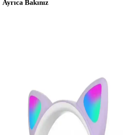
Ayrıca Bakınız
Kablosuz İletişimde Enerji Verimliliğini Artıran Bits-
to-RF Optimal Modülasyon Teknolojisi
Bits-to-RF Optimal Modülasyon vericisi, kablosuz iletişimde iletim
hatalarını azaltarak enerji verimliliğini artırıyor ve pil ömrünü
uzatıyor. IoT cihazları için önemli bir gelişme sunuyor.
Günlük Yaşamı Kolaylaştıran Pratik Teknolojik
Yükseltmelerin İncelenmesi
Bu yazı, USB-C masa lambalarından akıllı ev sistemlerine kadar,
günlük yaşamı kolaylaştıran ve verimliliği artıran teknolojik
yükseltmeleri detaylı şekilde ele alıyor. Pratik çözümlerle
hayatınızda fark yaratın.
HP DeskJet Plus 4120 Çok Fonksiyonlu Yazıcı
İncelemesi ve Kullanım Özellikleri
HP DeskJet Plus 4120, çok fonksiyonlu, kablosuz bağlantı ve
yüksek baskı kalitesi sunan ideal bir yazıcıdır. Ev ve ofis