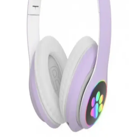
Elektronik ve giyilebilir cihazlar, kullanım kolaylığı ve
fonksiyonellikleriyle öne çıkıyor. Teknolojik gelişmeler, bu
cihazların verimliliğini ve erişilebilirliğini artırıyor, yaşam kalitesini
yükseltiyor.
Everest SM-763 Kablosuz Oyuncu Mouse: Yüksek
Performans ve Ergonomik Tasarım
Everest SM-763, 2400 DPI sensörü, kablosuz bağlantı ve
kişiselleştirilebilir RGB ışıklandırmasıyla üstün performans sunar,
ergonomik tasarımıyla uzun kullanımlarda bile konfor sağlar.
Türk Telekom Modem ile Tenda V12
Karşılaştırması: Hız, Kapsama ve Kullanıcı
Deneyimi Analizi
Türk Telekom ve Tenda V12 modemleri hız, kapsama alanı ve
kullanıcı deneyimi açısından karşılaştırılarak, en uygun seçeneğin
belirlenmesine yardımcı olur.
JBL 770 NC Kulak Üstü Kablosuz Kulaklık Aktif
Gürültü Engelleme ve Uzun Pil Ömrü ile