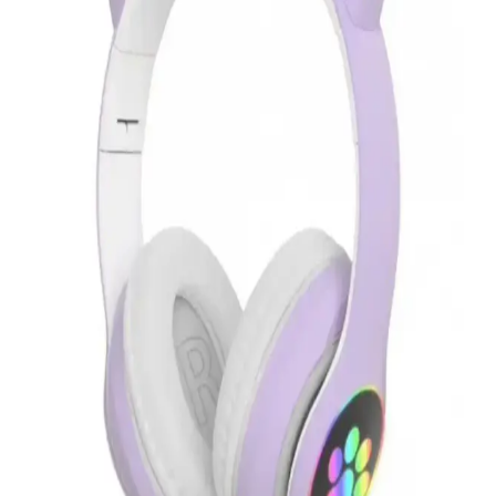
kullanımına uygun, kolay kurulumu ve ekonomik performansıyla
öne çıkar.
Elektronik ve Giyilebilir Teknolojilerde Sıklık ile
Fonksiyonellik Trendleri ve Gelişmeleri
Elektronik ve giyilebilir cihazlar, kullanım kolaylığı ve
fonksiyonellikleriyle öne çıkıyor. Teknolojik gelişmeler, bu
cihazların verimliliğini ve erişilebilirliğini artırıyor, yaşam kalitesini
yükseltiyor.
Everest SM-763 Kablosuz Oyuncu Mouse: Yüksek
Performans ve Ergonomik Tasarım
Everest SM-763, 2400 DPI sensörü, kablosuz bağlantı ve
kişiselleştirilebilir RGB ışıklandırmasıyla üstün performans sunar,
ergonomik tasarımıyla uzun kullanımlarda bile konfor sağlar.
Türk Telekom Modem ile Tenda V12
Karşılaştırması: Hız, Kapsama ve Kullanıcı
Deneyimi Analizi
Türk Telekom ve Tenda V12 modemleri hız, kapsama alanı ve