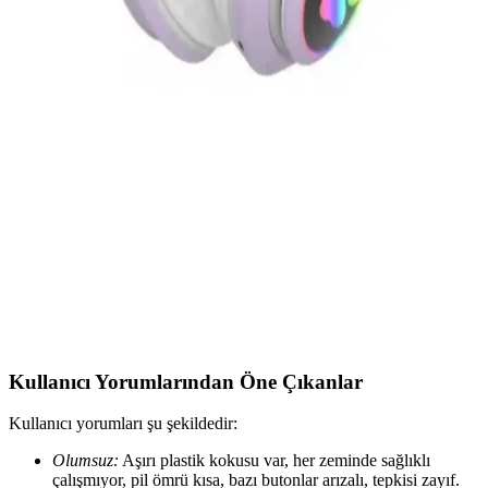
kullanıcı deneyimi açısından karşılaştırılarak, en uygun seçeneğin
belirlenmesine yardımcı olur.
JBL 770 NC Kulak Üstü Kablosuz Kulaklık Aktif
Gürültü Engelleme ve Uzun Pil Ömrü ile
JBL 770 NC, aktif gürültü engelleme, uzun pil ömrü ve yüksek ses
kalitesi ile kablosuz kullanımda öne çıkan modern kulaklık
modelidir.
MOBAX Lila Bluetoothlu Işıklı Oyuncu Kulaklığı
Çocuklar ve Gençler İçin Şık ve Fonksiyonel
MOBAX Lila, renkli tasarımı, yüksek ses kalitesi ve kablosuz
kullanım özelliğiyle çocuklar ve gençler için ideal, ergonomik ve şık
bir oyuncu kulaklığıdır.
Kullanıcı Yorumlarından Öne Çıkanlar
Kullanıcı yorumları şu şekildedir:
Olumsuz:
Aşırı plastik kokusu var, her zeminde sağlıklı
çalışmıyor, pil ömrü kısa, bazı butonlar arızalı, tepkisi zayıf.