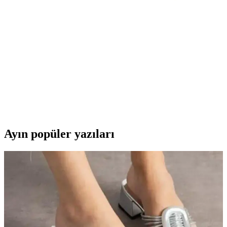
JBL 770 NC, aktif gürültü engelleme, uzun pil ömrü ve yüksek ses
kalitesi ile kablosuz kullanımda öne çıkan modern kulaklık
modelidir.
MOBAX Lila Bluetoothlu Işıklı Oyuncu Kulaklığı
Çocuklar ve Gençler İçin Şık ve Fonksiyonel
MOBAX Lila, renkli tasarımı, yüksek ses kalitesi ve kablosuz
kullanım özelliğiyle çocuklar ve gençler için ideal, ergonomik ve şık
bir oyuncu kulaklığıdır.
Ayın popüler yazıları