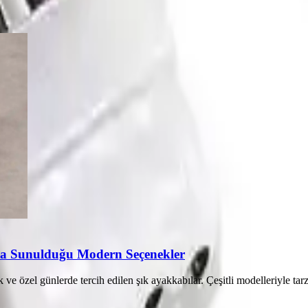
rada Sunulduğu Modern Seçenekler
ük ve özel günlerde tercih edilen şık ayakkabılar. Çeşitli modelleriyle ta