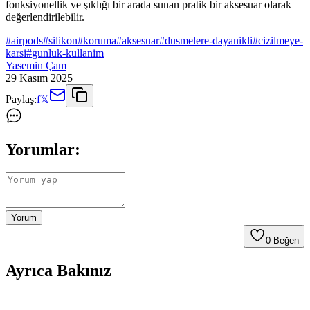
fonksiyonellik ve şıklığı bir arada sunan pratik bir aksesuar olarak
değerlendirilebilir.
#
airpods
#
silikon
#
koruma
#
aksesuar
#
dusmelere-dayanikli
#
cizilmeye-
karsi
#
gunluk-kullanim
Yasemin Çam
29 Kasım 2025
Paylaş:
f
𝕏
Yorumlar:
Yorum
0
Beğen
Ayrıca Bakınız