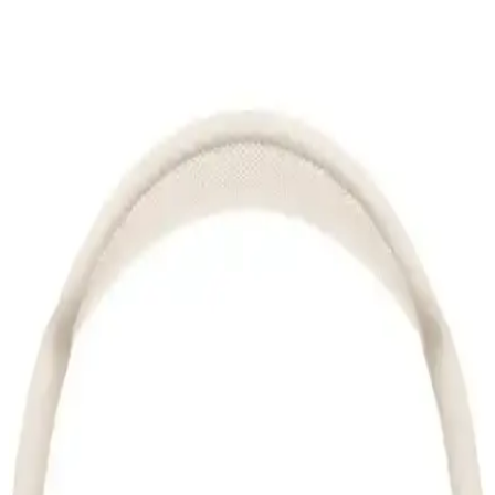
2. Nesil AirPods Pro ile Kablosuz Ses Deneyiminde
Yenilikler ve Gelişmeler
2. nesil AirPods Pro, gelişmiş ses kalitesi, aktif gürültü engelleme ve
uzun pil ömrü ile kablosuz ses deneyimini yeniden tanımlıyor.
Kullanıcı konforu ve teknolojik yeniliklerle öne çıkıyor.
Teleface Pro Silikon Kılıf Lila Kopçalı: Şık ve
Koruyucu Airpods Pro Aksesuarı
Lila renkli Teleface Pro Silikon Kılıf, Airpods Pro'nuzu estetik ve
yüksek kaliteli silikon malzeme ile korur, taşımayı kolaylaştırır ve
dayanıklılık sunar.
KVK PRİVACY Kum Pembe AirPods 2. Nesil
Kulaklık Kılıfı Estetik ve Koruyucu Tasarım
KVK PRİVACY kum pembe kulaklık kılıfı, AirPods 2. nesil ile
uyumlu, şık tasarımı ve koruma özellikleriyle öne çıkar. Pratik
kullanımı ve estetik görünümüyle modern kullanıcılar için ideal bir
seçim.
iPhone ile Uyumlu Bluetooth Kulaklıklar: En