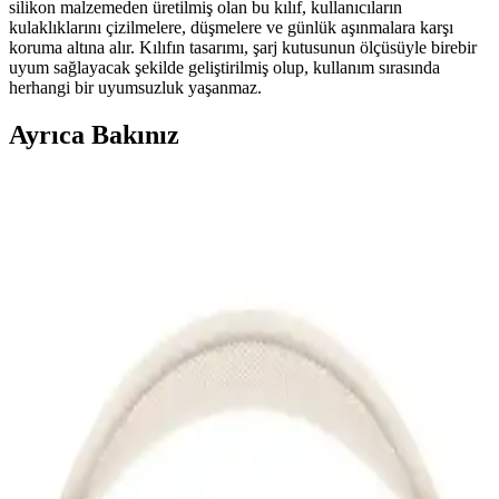
silikon malzemeden üretilmiş olan bu kılıf, kullanıcıların
kulaklıklarını çizilmelere, düşmelere ve günlük aşınmalara karşı
koruma altına alır. Kılıfın tasarımı, şarj kutusunun ölçüsüyle birebir
uyum sağlayacak şekilde geliştirilmiş olup, kullanım sırasında
herhangi bir uyumsuzluk yaşanmaz.
Ayrıca Bakınız
2. Nesil AirPods Pro ile Kablosuz Ses Deneyiminde
Yenilikler ve Gelişmeler
2. nesil AirPods Pro, gelişmiş ses kalitesi, aktif gürültü engelleme ve
uzun pil ömrü ile kablosuz ses deneyimini yeniden tanımlıyor.
Kullanıcı konforu ve teknolojik yeniliklerle öne çıkıyor.
Teleface Pro Silikon Kılıf Lila Kopçalı: Şık ve
Koruyucu Airpods Pro Aksesuarı
Lila renkli Teleface Pro Silikon Kılıf, Airpods Pro'nuzu estetik ve
yüksek kaliteli silikon malzeme ile korur, taşımayı kolaylaştırır ve
dayanıklılık sunar.