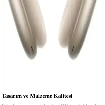
Kılıfı Karşılaştırması ve Kullanıcı Yorumları
AktarMobile ve Bilişim Akademi Airpods silikon kılıflarını
malzeme, koruma ve kullanım açısından karşılaştırıyoruz, kullanıcı
yorumlarıyla ürünlerin avantaj ve dezavantajlarını ortaya koyuyoruz.
iPhone İçin En Uygun Kulaklık Seçenekleri ve
Kullanım İpuçları Rehberi
iPhone uyumlu kulaklıklar, ses kalitesi ve konfor açısından detaylı
seçenekler ve ipuçlarıyla, kullanıcıların ihtiyaçlarına uygun en iyi
kulaklıkları seçmesine yardımcı oluyor.
Apple AirPods Max Bluetooth Kulaküstü Kulaklık -
Yüksek Ses Kalitesi ve Yenilikçi Özellikler
Apple AirPods Max, üstün ses kalitesi, aktif gürültü engelleme ve
şık tasarımıyla öne çıkan yüksek performanslı Bluetooth kulaklık.
Çok renk seçeneği ve gelişmiş özellikleriyle dikkat çekiyor.
Tasarım ve Malzeme Kalitesi