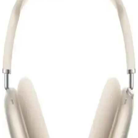
KVK PRİVACY Kum Pembe AirPods 2. Nesil
Kulaklık Kılıfı Estetik ve Koruyucu Tasarım
KVK PRİVACY kum pembe kulaklık kılıfı, AirPods 2. nesil ile
uyumlu, şık tasarımı ve koruma özellikleriyle öne çıkar. Pratik
kullanımı ve estetik görünümüyle modern kullanıcılar için ideal bir
seçim.
iPhone ile Uyumlu Bluetooth Kulaklıklar: En
Güncel Modeller ve Teknik Özellikler
iPhone ile uyumlu Bluetooth kulaklıklar, yüksek ses kalitesi ve
kullanım kolaylığı sunar. Güncel modeller ve teknik özellikler
hakkında detaylar, seçim yaparken yardımcı olur.
Airpods 4. Nesil ve Bilişim Akademi Silikon Kılıfı
Karşılaştırması ve Kullanıcı Yorumları
Airpods 4. nesil ve Bilişim Akademi silikon kılıfı karşılaştırması,
malzeme, koruma, uyumluluk ve tasarım özellikleriyle detaylı analiz
içerir.
AktarMobile ve Bilişim Akademi Airpods Silikon