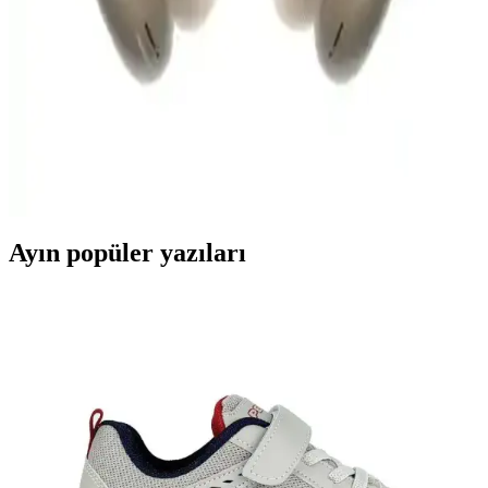
iPhone uyumlu kulaklıklar, ses kalitesi ve konfor açısından detaylı
seçenekler ve ipuçlarıyla, kullanıcıların ihtiyaçlarına uygun en iyi
kulaklıkları seçmesine yardımcı oluyor.
Apple AirPods Max Bluetooth Kulaküstü Kulaklık -
Yüksek Ses Kalitesi ve Yenilikçi Özellikler
Apple AirPods Max, üstün ses kalitesi, aktif gürültü engelleme ve
şık tasarımıyla öne çıkan yüksek performanslı Bluetooth kulaklık.
Çok renk seçeneği ve gelişmiş özellikleriyle dikkat çekiyor.
Ayın popüler yazıları