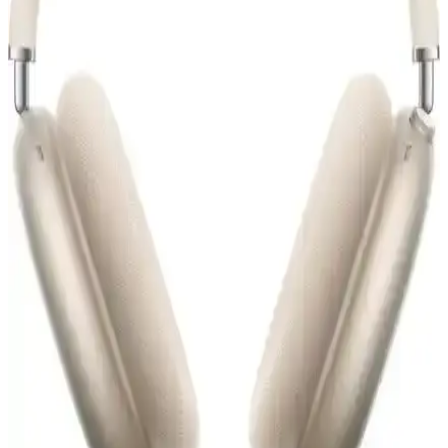
Güncel Modeller ve Teknik Özellikler
iPhone ile uyumlu Bluetooth kulaklıklar, yüksek ses kalitesi ve
kullanım kolaylığı sunar. Güncel modeller ve teknik özellikler
hakkında detaylar, seçim yaparken yardımcı olur.
Airpods 4. Nesil ve Bilişim Akademi Silikon Kılıfı
Karşılaştırması ve Kullanıcı Yorumları
Airpods 4. nesil ve Bilişim Akademi silikon kılıfı karşılaştırması,
malzeme, koruma, uyumluluk ve tasarım özellikleriyle detaylı analiz
içerir.
AktarMobile ve Bilişim Akademi Airpods Silikon
Kılıfı Karşılaştırması ve Kullanıcı Yorumları
AktarMobile ve Bilişim Akademi Airpods silikon kılıflarını
malzeme, koruma ve kullanım açısından karşılaştırıyoruz, kullanıcı
yorumlarıyla ürünlerin avantaj ve dezavantajlarını ortaya koyuyoruz.
iPhone İçin En Uygun Kulaklık Seçenekleri ve
Kullanım İpuçları Rehberi