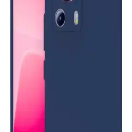
Güvenli Şarj Çözümleri
Baseus'un çeşitli kablosuz şarj çözümleri, hızlı ve güvenli şarj
imkanı sunar, şık tasarımlarıyla günlük hayatınızı kolaylaştırır ve çok
yönlü kullanım sağlar.
iPhone 7 Plus ve iPhone 8 Karşılaştırması: Tasarım,
Performans ve Kullanıcı Deneyimleri
iPhone 7 Plus ve iPhone 8 modellerinin tasarım, performans ve
kullanıcı deneyimleri karşılaştırmasıyla, teknik özellikler ve yaşanan
sorunlar detaylı şekilde inceleniyor.
UMD Air 4 Pro ANC Bluetooth Kulaklık: Yüksek
Ses Kalitesi ve Konforlu Kullanım
UMD Air 4 Pro ANC Bluetooth kulaklık, üstün ses deneyimi,
gelişmiş gürültü engelleme ve uzun pil ömrü ile öne çıkar,
ergonomik tasarımıyla konfor sağlar.
iPhone 13 Pro Max için MagSafe Kılıflar: Özellikler,
Trendler ve Seçenekler