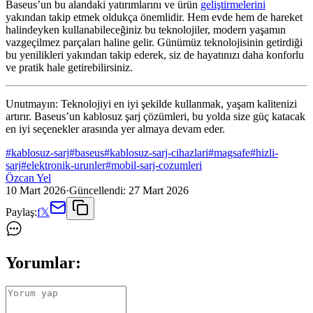
Baseus’un bu alandaki yatırımlarını ve ürün
geliştirmelerini
yakından takip etmek oldukça önemlidir. Hem evde hem de hareket
halindeyken kullanabileceğiniz bu teknolojiler, modern yaşamın
vazgeçilmez parçaları haline gelir. Günümüz teknolojisinin getirdiği
bu yenilikleri yakından takip ederek, siz de hayatınızı daha konforlu
ve pratik hale getirebilirsiniz.
Unutmayın: Teknolojiyi en iyi şekilde kullanmak, yaşam kalitenizi
artırır. Baseus’un kablosuz şarj çözümleri, bu yolda size güç katacak
en iyi seçenekler arasında yer almaya devam eder.
#
kablosuz-sarj
#
baseus
#
kablosuz-sarj-cihazlari
#
magsafe
#
hizli-
sarj
#
elektronik-urunler
#
mobil-sarj-cozumleri
Özcan Yel
10 Mart 2026
·
Güncellendi:
27 Mart 2026
Paylaş:
f
𝕏
Yorumlar: