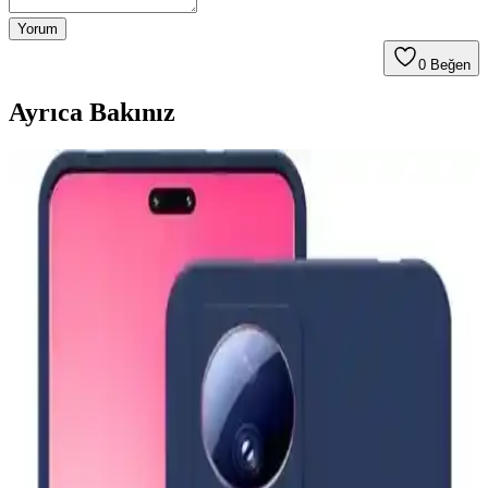
Yorum
0
Beğen
Ayrıca Bakınız
Aksesuar Marka Bileklik Kıyaslaması: Samsung
Galaxy Modelleri ve Güncel Trendler
Samsung Galaxy S26 ve S25 Ultra için MagSafe uyumlu kılıflar ve
aksesuarlar hakkında detaylı kıyaslama ve trendler, dayanıklılık,
tasarım ve fonksiyonellik açısından bilgiler içerir.
Kadın Çantası ve Teknolojik Entegrasyonun Güncel
Durumu ve Gelecek Trendleri
Kadın çantaları ve teknolojik ürünlerin entegrasyonu, pratiklik ve
estetik açısından yeni olanaklar sunuyor. Gelecekte akıllı özellikler
ve malzeme teknolojileriyle gelişmeler bekleniyor.
Baseus Kablosuz Şarj Teknolojisi: Yenilikçi ve