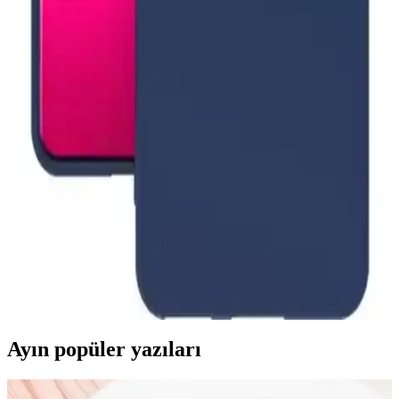
iPhone 13 Pro Max uyumlu MagSafe kılıflar, kablosuz şarj
performansını etkilemeden pratik kullanım ve yüksek koruma sağlar.
Çeşitli tasarım ve özelliklerle piyasada bulunur.
iPhone 11 için PS GT Kılıfı: Şeffaf Tasarım ve
Gelişmiş Teknoloji Özellikleri
PS GT iPhone 11 kılıfı, şeffaf tasarımı, MagSafe uyumu ve kablosuz
şarj desteğiyle estetik ve fonksiyonelliği bir arada sunuyor. Günlük
kullanımda dayanıklılık ve şıklık sağlıyor.
Mi 13 Lite için kamera korumalı silikon arka
kapakla güvenli günlük kullanım ve zarif görünüm
Xiaomi Mi 13 Lite için kamera korumalı silikon arka kapak köşeleri
güçlendirilmiş olup düşmelere karşı tamponlama sağlar. Mat yüzey
kaymayı azaltır ve kolay temizlenir. Kablosuz şarjla uyumlu,
gövdeyi koruyan tasarım kullanımı rahatlatır.
Ayın popüler yazıları