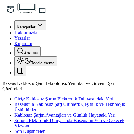
Kategoriler
Hakkımızda
Yazarlar
Kuponlar
Ara...
⌘
K
Toggle theme
Baseus Kablosuz Şarj Teknolojisi: Yenilikçi ve Güvenli Şarj
Çözümleri
Giriş: Kablosuz Şarjın Elektronik Dünyasındaki Yeri
Baseus’un Kablosuz Şarj Ürünleri: Çeşitlilik ve Teknolojik
Üstünlükler
Kablosuz Şarjın Avantajları ve Günlük Hayattaki Yeri
Sonuç: Elektronik Dünyasında Baseus’un Yeri ve Gelecek
Vizyonu
Son Düşünceler