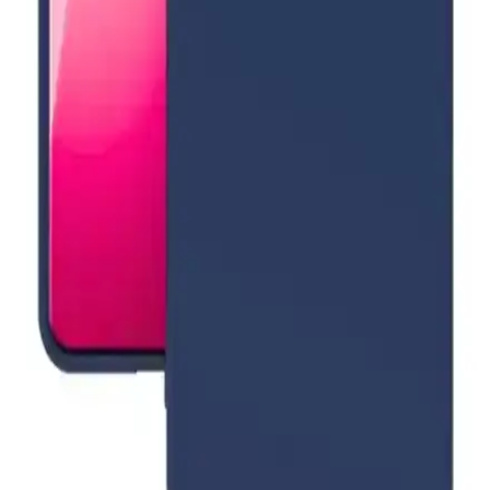
UMD Air 4 Pro ANC Bluetooth kulaklık, üstün ses deneyimi,
gelişmiş gürültü engelleme ve uzun pil ömrü ile öne çıkar,
ergonomik tasarımıyla konfor sağlar.
iPhone 13 Pro Max için MagSafe Kılıflar: Özellikler,
Trendler ve Seçenekler
iPhone 13 Pro Max uyumlu MagSafe kılıflar, kablosuz şarj
performansını etkilemeden pratik kullanım ve yüksek koruma sağlar.
Çeşitli tasarım ve özelliklerle piyasada bulunur.
iPhone 11 için PS GT Kılıfı: Şeffaf Tasarım ve
Gelişmiş Teknoloji Özellikleri
PS GT iPhone 11 kılıfı, şeffaf tasarımı, MagSafe uyumu ve kablosuz
şarj desteğiyle estetik ve fonksiyonelliği bir arada sunuyor. Günlük
kullanımda dayanıklılık ve şıklık sağlıyor.
Mi 13 Lite için kamera korumalı silikon arka
kapakla güvenli günlük kullanım ve zarif görünüm
Xiaomi Mi 13 Lite için kamera korumalı silikon arka kapak köşeleri
güçlendirilmiş olup düşmelere karşı tamponlama sağlar. Mat yüzey