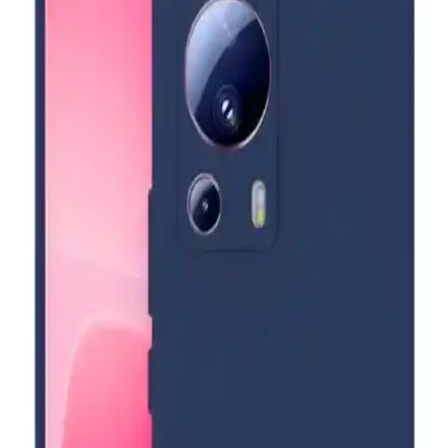
Durumu ve Gelecek Trendleri
Kadın çantaları ve teknolojik ürünlerin entegrasyonu, pratiklik ve
estetik açısından yeni olanaklar sunuyor. Gelecekte akıllı özellikler
ve malzeme teknolojileriyle gelişmeler bekleniyor.
Baseus Kablosuz Şarj Teknolojisi: Yenilikçi ve
Güvenli Şarj Çözümleri
Baseus'un çeşitli kablosuz şarj çözümleri, hızlı ve güvenli şarj
imkanı sunar, şık tasarımlarıyla günlük hayatınızı kolaylaştırır ve çok
yönlü kullanım sağlar.
iPhone 7 Plus ve iPhone 8 Karşılaştırması: Tasarım,
Performans ve Kullanıcı Deneyimleri
iPhone 7 Plus ve iPhone 8 modellerinin tasarım, performans ve
kullanıcı deneyimleri karşılaştırmasıyla, teknik özellikler ve yaşanan
sorunlar detaylı şekilde inceleniyor.
UMD Air 4 Pro ANC Bluetooth Kulaklık: Yüksek
Ses Kalitesi ve Konforlu Kullanım