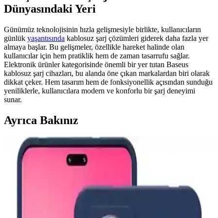
Dünyasındaki Yeri
Günümüz teknolojisinin hızla gelişmesiyle birlikte, kullanıcıların
günlük
yaşantısında
kablosuz şarj çözümleri giderek daha fazla yer
almaya başlar. Bu gelişmeler, özellikle hareket halinde olan
kullanıcılar için hem pratiklik hem de zaman tasarrufu sağlar.
Elektronik ürünler kategorisinde önemli bir yer tutan Baseus
kablosuz şarj cihazları, bu alanda öne çıkan markalardan biri olarak
dikkat çeker. Hem tasarım hem de fonksiyonellik açısından sunduğu
yeniliklerle, kullanıcılara modern ve konforlu bir şarj deneyimi
sunar.
Ayrıca Bakınız
Aksesuar Marka Bileklik Kıyaslaması: Samsung
Galaxy Modelleri ve Güncel Trendler
Samsung Galaxy S26 ve S25 Ultra için MagSafe uyumlu kılıflar ve
aksesuarlar hakkında detaylı kıyaslama ve trendler, dayanıklılık,
tasarım ve fonksiyonellik açısından bilgiler içerir.
Kadın Çantası ve Teknolojik Entegrasyonun Güncel