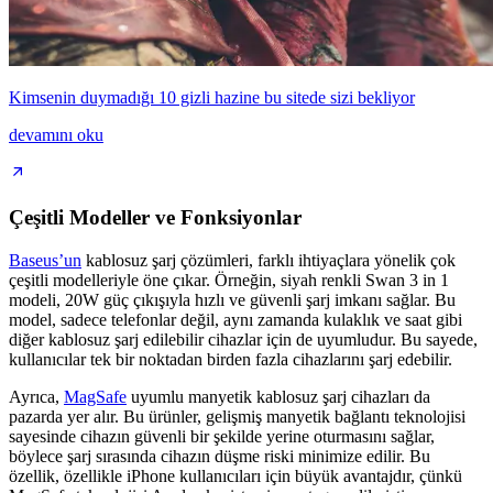
Kimsenin duymadığı 10 gizli hazine bu sitede sizi bekliyor
devamını oku
Çeşitli Modeller ve Fonksiyonlar
Baseus’un
kablosuz şarj çözümleri, farklı ihtiyaçlara yönelik çok
çeşitli modelleriyle öne çıkar. Örneğin, siyah renkli Swan 3 in 1
modeli, 20W güç çıkışıyla hızlı ve güvenli şarj imkanı sağlar. Bu
model, sadece telefonlar değil, aynı zamanda kulaklık ve saat gibi
diğer kablosuz şarj edilebilir cihazlar için de uyumludur. Bu sayede,
kullanıcılar tek bir noktadan birden fazla cihazlarını şarj edebilir.
Ayrıca,
MagSafe
uyumlu manyetik kablosuz şarj cihazları da
pazarda yer alır. Bu ürünler, gelişmiş manyetik bağlantı teknolojisi
sayesinde cihazın güvenli bir şekilde yerine oturmasını sağlar,
böylece şarj sırasında cihazın düşme riski minimize edilir. Bu
özellik, özellikle iPhone kullanıcıları için büyük avantajdır, çünkü