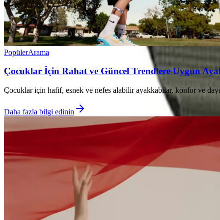
Popüler
Arama
Çocuklar İçin Rahat ve Güncel Trendlere Uygun Aya
Çocuklar için hafif, esnek ve nefes alabilir ayakkabılar, konfor ve day
Daha fazla bilgi edinin