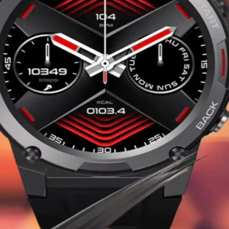
, tarz ve fonksiyonelliği bir arada sunar. Dayanıklı, şık ve çok yönlü mod
esuar Seçenekleri
ar, şık tasarımlar ve kullanışlı teknolojik ürünler ideal hediye seçenekl
arım ve Fonksiyonellik Analizi
riyle günlük yaşamda önemli yer tutuyor. Trendler ve kullanım alanları ha
ikleriyle Akıllı Saat Teknolojisi
kan küçük boyutlu akıllı saat, iletişim ve günlük yaşamı kolaylaştıran f
rşılaştırması: Hangi Akıllı Saat Sizin İçin Uygun
rıyoruz. Pil ömrü, sağlık özellikleri ve tasarım açısından detaylı bilgiler iç
n Akıllı Saat Teknolojisi
e çıkan, uzun pil ömrüne sahip akıllı saat. Günlük iletişim ve sağlık ihtiy