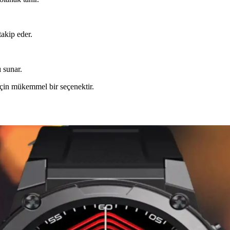
takip eder.
 sunar.
için mükemmel bir seçenektir.
 Seçim İpuçları
arzınızı yansıtın, fonksiyonelliği artırın ve uzun ömürlü kullanımı sağla
yla Anlamlı Hediye Seçenekleri
 ürünler, hem fonksiyonel hem de duygusal bağları güçlendiren hediye s
lık ve Fonksiyonellik Bir Arada