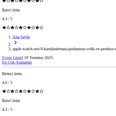
İkinci ürün
4.3
/
5
Ana Sayfa
apple-watch-seri-9-karsilastirmasi-paslanmaz-celik-ve-product-r
Evren Güzel
·
19 Temmuz 2025
En Çok Arananlar
Birinci ürün
4.6
/
5
İkinci ürün
4.3
/
5