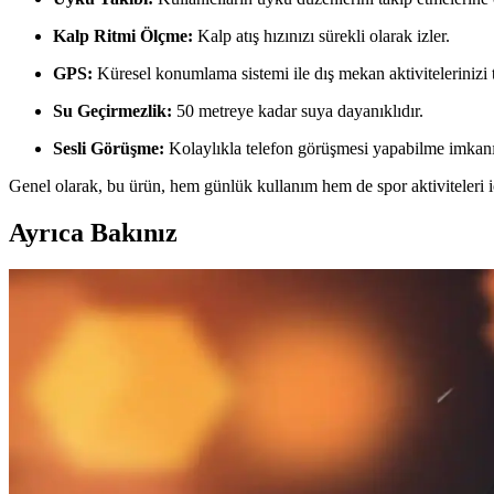
Kalp Ritmi Ölçme:
Kalp atış hızınızı sürekli olarak izler.
GPS:
Küresel konumlama sistemi ile dış mekan aktivitelerinizi 
Su Geçirmezlik:
50 metreye kadar suya dayanıklıdır.
Sesli Görüşme:
Kolaylıkla telefon görüşmesi yapabilme imkanı
Genel olarak, bu ürün, hem günlük kullanım hem de spor aktiviteleri 
Ayrıca Bakınız
Günlük Hayatta Kullanılan El Aksesuarları ve Doğru
Günlük yaşamda sık kullanılan el aksesuarları ve kullanım ipuçlarıyla t
Kadınlar Günü İçin Elektronik ve Cihaz Aksesuarları
Kadınlar Günü için anlamlı elektronik aksesuarlar ve mesajlar taşıyan
Bileklikli Kol Saatleri: Giyilebilir Teknolojilerde Şık