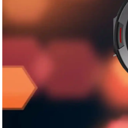
Giyilebilir teknolojilerin en şık örnekleri olan bileklikli kol saatleri
Kadınlar Günü İçin Teknolojik ve Şık Elektronik Aks
Kadınlar Günü için estetik ve fonksiyonel Bluetooth özellikli aksesuarl
fırsatı yakalayın.
Kadın Dijital Saat Modelleri ve Güncel Trendler: Tas
Kadın dijital saatler, şık tasarımları ve gelişmiş teknolojik özellikle
Apple Watch Mini: Kompakt Tasarımı ve Gelişmiş Özell
Apple Watch Mini, şık tasarımı ve gelişmiş sağlık özellikleriyle öne çı
Huawei Watch GT 3 SE ve Samsung Galaxy Watch 4 Ka
İki popüler akıllı saatin özelliklerini ve kullanıcı yorumlarını karşılaştı
Zeblaze Vibe 7 Pro ile Günlük Yaşamınızı Kolaylaştıra
Zeblaze Vibe 7 Pro, şık tasarımı, sağlık ve spor takibi özellikleriyle ön