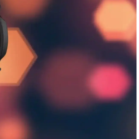
ellerle günlük yaşamda pratik kullanım sağlar.
eri sunar. Modern ve kullanışlı ürünlerle anlamlı bir hediye verme
kkında detaylar burada.
onksiyonlarıyla dikkat çekiyor.
erir.
açlarınızı karşılar.