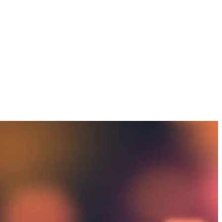
yın.
eçenekleri sunar.