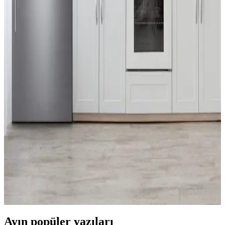
Yenilikler
CATL'nin geliştirdiği ikinci nesil LFP batarya, hızlı şarj imkanı ve
artırılmış menzil sunarak elektrikli araç teknolojisinde önemli bir
adım atıyor. Ancak altyapı ve politik engeller çözülmeli.
LG ThinQ Akıllı Ev Cihazlarında Gizlilik Endişeleri
ve Kullanıcı Deneyimi Sorunları
LG ThinQ uygulaması, geniş veri erişimi talebi ve teknik
kısıtlamalar nedeniyle gizlilik endişeleri yaratıyor. Kullanıcılar, veri
paylaşımı ve uygulama sorunları karşısında bilinçli tercihler yapıyor.
LG Buzdolaplarında Kompresör Arızaları, Servis
Sorunları ve Dayanıklılık Değerlendirmesi
LG buzdolaplarında özellikle lineer kompresör kaynaklı arızalar
yaygınlaşıyor. Servis hizmetlerindeki gecikmeler ve yüksek
maliyetler kullanıcı memnuniyetini azaltıyor. Kompresör tipi
seçiminde dikkatli olunmalı.
Ayın popüler yazıları