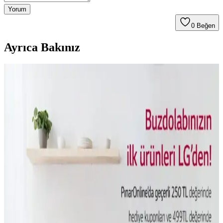
Yorum
0
Beğen
Ayrıca Bakınız
Teknolojiyle Arası İyi Olmayanlara Uygun Basit ve
İşlevsel Teknolojik Hediye Seçenekleri
Teknolojiyle arası iyi olmayanlar için basit, kullanımı kolay ve
günlük yaşamı kolaylaştıran teknolojik hediye seçenekleri
sunuluyor. Powerbank, Bluetooth hoparlör ve dijital fotoğraf
çerçevesi gibi ürünler ön planda.
Holografik 3D Baskı Teknolojisi ile Saniyeler İçinde
Hızlı Nesne Üretimi ve Uygulama Alanları
Holografik 3D baskı, UV ışınlarıyla reçine içinde nesneleri tek
seferde oluşturuyor. Bu teknoloji hızlı üretim sağlarken, temizlik ve
ölçeklendirme zorluklarıyla karşılaşıyor.
Kablosuz İletişimde Enerji Verimliliğini Artıran Bits-