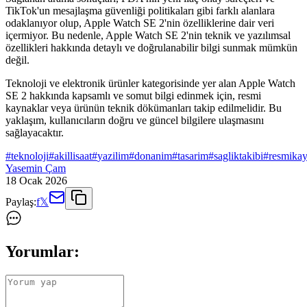
TikTok'un mesajlaşma güvenliği politikaları gibi farklı alanlara
odaklanıyor olup, Apple Watch SE 2'nin özelliklerine dair veri
içermiyor. Bu nedenle, Apple Watch SE 2'nin teknik ve yazılımsal
özellikleri hakkında detaylı ve doğrulanabilir bilgi sunmak mümkün
değil.
Teknoloji ve elektronik ürünler kategorisinde yer alan Apple Watch
SE 2 hakkında kapsamlı ve somut bilgi edinmek için, resmi
kaynaklar veya ürünün teknik dökümanları takip edilmelidir. Bu
yaklaşım, kullanıcıların doğru ve güncel bilgilere ulaşmasını
sağlayacaktır.
#
teknoloji
#
akillisaat
#
yazilim
#
donanim
#
tasarim
#
sagliktakibi
#
resmikay
Yasemin Çam
18 Ocak 2026
Paylaş:
f
𝕏
Yorumlar: