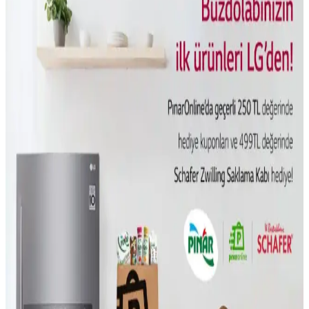
günlük yaşamı kolaylaştıran teknolojik hediye seçenekleri
sunuluyor. Powerbank, Bluetooth hoparlör ve dijital fotoğraf
çerçevesi gibi ürünler ön planda.
Holografik 3D Baskı Teknolojisi ile Saniyeler İçinde
Hızlı Nesne Üretimi ve Uygulama Alanları
Holografik 3D baskı, UV ışınlarıyla reçine içinde nesneleri tek
seferde oluşturuyor. Bu teknoloji hızlı üretim sağlarken, temizlik ve
ölçeklendirme zorluklarıyla karşılaşıyor.
Kablosuz İletişimde Enerji Verimliliğini Artıran Bits-
to-RF Optimal Modülasyon Teknolojisi
Bits-to-RF Optimal Modülasyon vericisi, kablosuz iletişimde iletim
hatalarını azaltarak enerji verimliliğini artırıyor ve pil ömrünü
uzatıyor. IoT cihazları için önemli bir gelişme sunuyor.
Beyaz Eşyaların Ömrü, Tamir Edilebilirlik ve
Tüketici Tercihlerindeki Değişimler
Beyaz eşyaların ömrü, üretim maliyetleri, tamir edilebilirlik ve
tüketici tercihlerindeki değişimlerle şekilleniyor. Maliyet düşürme ve
karmaşık özellikler cihazların dayanıklılığını etkiliyor.