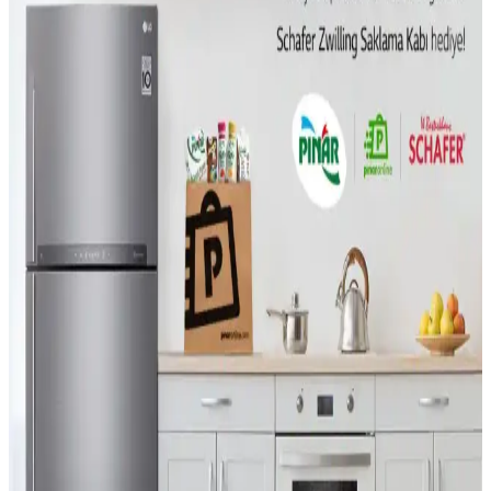
to-RF Optimal Modülasyon Teknolojisi
Bits-to-RF Optimal Modülasyon vericisi, kablosuz iletişimde iletim
hatalarını azaltarak enerji verimliliğini artırıyor ve pil ömrünü
uzatıyor. IoT cihazları için önemli bir gelişme sunuyor.
Beyaz Eşyaların Ömrü, Tamir Edilebilirlik ve
Tüketici Tercihlerindeki Değişimler
Beyaz eşyaların ömrü, üretim maliyetleri, tamir edilebilirlik ve
tüketici tercihlerindeki değişimlerle şekilleniyor. Maliyet düşürme ve
karmaşık özellikler cihazların dayanıklılığını etkiliyor.
Sürekli Uyarı Veren Airfryer Modelleri ve
Teknolojik Alternatif Çözümler
Bazı airfryer modelleri pişirme tamamlandığında sürekli bip sesi
verirken, uygulama ve akıllı ev entegrasyonları bu uyarı eksikliğini
tamamlıyor. Alternatif çözümler ve güvenlik değerlendirmeleri de ele
alınıyor.
CATL'nin İkinci Nesil Lityum Demir Fosfat
Bataryası ve Elektrikli Araç Teknolojisindeki