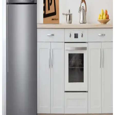
Sürekli Uyarı Veren Airfryer Modelleri ve
Teknolojik Alternatif Çözümler
Bazı airfryer modelleri pişirme tamamlandığında sürekli bip sesi
verirken, uygulama ve akıllı ev entegrasyonları bu uyarı eksikliğini
tamamlıyor. Alternatif çözümler ve güvenlik değerlendirmeleri de ele
alınıyor.
CATL'nin İkinci Nesil Lityum Demir Fosfat
Bataryası ve Elektrikli Araç Teknolojisindeki
Yenilikler
CATL'nin geliştirdiği ikinci nesil LFP batarya, hızlı şarj imkanı ve
artırılmış menzil sunarak elektrikli araç teknolojisinde önemli bir
adım atıyor. Ancak altyapı ve politik engeller çözülmeli.
LG ThinQ Akıllı Ev Cihazlarında Gizlilik Endişeleri
ve Kullanıcı Deneyimi Sorunları
LG ThinQ uygulaması, geniş veri erişimi talebi ve teknik
kısıtlamalar nedeniyle gizlilik endişeleri yaratıyor. Kullanıcılar, veri
paylaşımı ve uygulama sorunları karşısında bilinçli tercihler yapıyor.