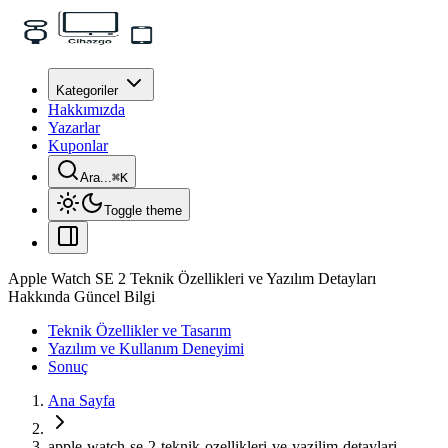
Kategoriler
Hakkımızda
Yazarlar
Kuponlar
Ara...
⌘
K
Toggle theme
Apple Watch SE 2 Teknik Özellikleri ve Yazılım Detayları
Hakkında Güncel Bilgi
Teknik Özellikler ve Tasarım
Yazılım ve Kullanım Deneyimi
Sonuç
Ana Sayfa
apple-watch-se-2-teknik-ozellikleri-ve-yazilim-detaylari-