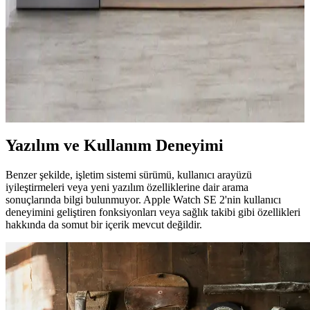
LG Buzdolaplarında Kompresör Arızaları, Servis
Sorunları ve Dayanıklılık Değerlendirmesi
LG buzdolaplarında özellikle lineer kompresör kaynaklı arızalar
yaygınlaşıyor. Servis hizmetlerindeki gecikmeler ve yüksek
maliyetler kullanıcı memnuniyetini azaltıyor. Kompresör tipi
seçiminde dikkatli olunmalı.
Yazılım ve Kullanım Deneyimi
Benzer şekilde, işletim sistemi sürümü, kullanıcı arayüzü
iyileştirmeleri veya yeni yazılım özelliklerine dair arama
sonuçlarında bilgi bulunmuyor. Apple Watch SE 2'nin kullanıcı
deneyimini geliştiren fonksiyonları veya sağlık takibi gibi özellikleri
hakkında da somut bir içerik mevcut değildir.