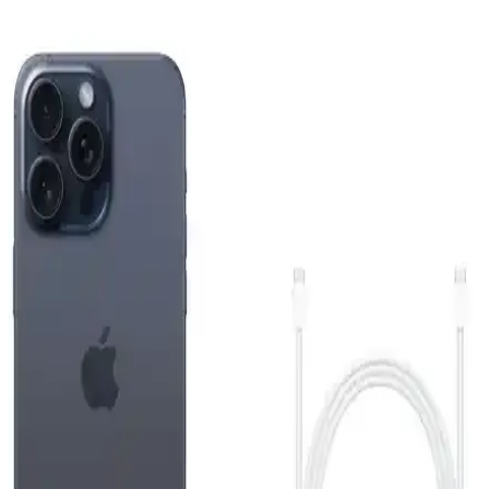
karşılaştırması yapılmaktadır.
General Mobile GM 23 SE ve Casper VIA X40 Akıllı
Telefon Modellerinin Detaylı Karşılaştırması
İki telefonun ekran, pil, kamera ve performans özelliklerini
karşılaştırıyoruz. Günlük kullanımda avantajlar ve sınırlamalar
hakkında kapsamlı bilgi sunuyoruz.
Apple iPhone Air 512 GB Pamuk Beyazı: Hafif
Tasarım ve Yüksek Performanslı Akıllı Telefon
Apple iPhone Air 512 GB, ince ve hafif tasarımı, güçlü ekran ve
gelişmiş kamera sistemiyle günlük kullanımda yüksek performans
sunar.
Reeder S19 Max Beyaz Akıllı Telefon Günlük
Kullanım ve Özellikleri Detaylı İnceleme
Reeder S19 Max, şık tasarım, güçlü performans ve dayanıklılığıyla
günlük kullanım için ideal bir akıllı telefon. 4GB RAM ve 64GB
depolama, gelişmiş kamera ve uzun pil ömrü sunar.