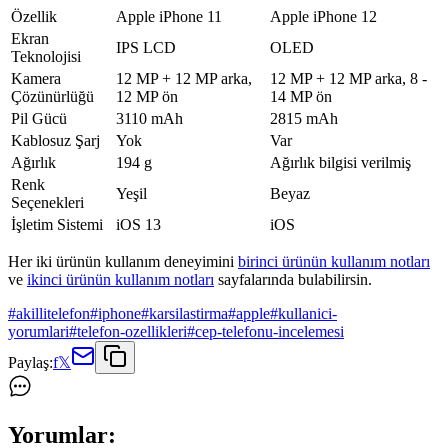
Özellik
Apple iPhone 11
Apple iPhone 12
Ekran
IPS LCD
OLED
Teknolojisi
Kamera
12 MP + 12 MP arka,
12 MP + 12 MP arka, 8 -
Çözünürlüğü
12 MP ön
14 MP ön
Pil Gücü
3110 mAh
2815 mAh
Kablosuz Şarj
Yok
Var
Ağırlık
194 g
Ağırlık bilgisi verilmiş
Renk
Yeşil
Beyaz
Seçenekleri
İşletim Sistemi
iOS 13
iOS
Her iki ürünün kullanım deneyimini
birinci ürünün kullanım notları
ve
ikinci ürünün kullanım notları
sayfalarında bulabilirsin.
#
akillitelefon
#
iphone
#
karsilastirma
#
apple
#
kullanici-
yorumlari
#
telefon-ozellikleri
#
cep-telefonu-incelemesi
Paylaş:
f
𝕏
Yorumlar: