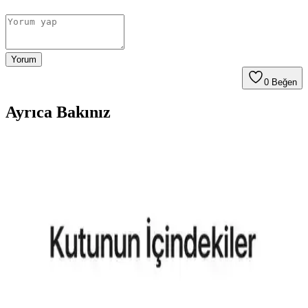
Yorum
0
Beğen
Ayrıca Bakınız
Aksesuar Marka Bileklik Kıyaslaması: Samsung
Galaxy Modelleri ve Güncel Trendler
Samsung Galaxy S26 ve S25 Ultra için MagSafe uyumlu kılıflar ve
aksesuarlar hakkında detaylı kıyaslama ve trendler, dayanıklılık,
tasarım ve fonksiyonellik açısından bilgiler içerir.
Reeder P13 Blue Max 2022 ve Lite 2022
Modellerinin Karşılaştırması ve Özellikleri
Bu makalede, Reeder P13 Blue Max 2022 ve Lite 2022
modellerinin ekran, batarya, kamera ve performans özellikleri detaylı