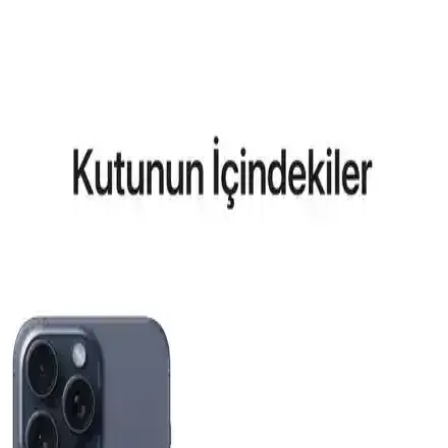
Aksesuar Marka Bileklik Kıyaslaması: Samsung
Galaxy Modelleri ve Güncel Trendler
Samsung Galaxy S26 ve S25 Ultra için MagSafe uyumlu kılıflar ve
aksesuarlar hakkında detaylı kıyaslama ve trendler, dayanıklılık,
tasarım ve fonksiyonellik açısından bilgiler içerir.
Reeder P13 Blue Max 2022 ve Lite 2022
Modellerinin Karşılaştırması ve Özellikleri
Bu makalede, Reeder P13 Blue Max 2022 ve Lite 2022
modellerinin ekran, batarya, kamera ve performans özellikleri detaylı
karşılaştırması yapılmaktadır.
General Mobile GM 23 SE ve Casper VIA X40 Akıllı
Telefon Modellerinin Detaylı Karşılaştırması
İki telefonun ekran, pil, kamera ve performans özelliklerini
karşılaştırıyoruz. Günlük kullanımda avantajlar ve sınırlamalar
hakkında kapsamlı bilgi sunuyoruz.