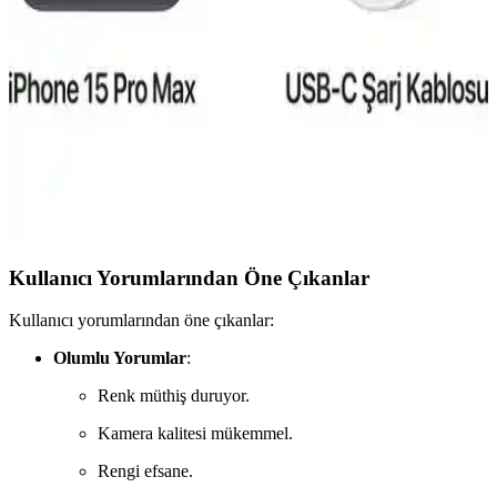
Reeder S19 Max ve Pro modellerinin özellikleri, performansları ve
kullanıcı yorumlarıyla detaylı karşılaştırması. Hangi model
ihtiyaçlarınıza daha uygun olduğunu öğrenin.
iPhone 15 Pro Taksit Seçenekleri ve Elektronik
Alışverişte Uygun Ödeme Alternatifleri
iPhone 15 Pro'nun fiyat aralıkları, taksit imkanları ve güvenilir
satıcılar sayesinde teknolojiye ulaşmak artık daha erişilebilir ve bütçe
dostu hale geliyor.
Kullanıcı Yorumlarından Öne Çıkanlar
Kullanıcı yorumlarından öne çıkanlar:
Olumlu Yorumlar
:
Renk müthiş duruyor.
Kamera kalitesi mükemmel.
Rengi efsane.