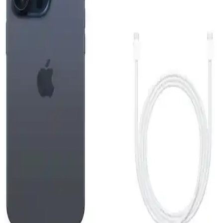
Apple iPhone Air 512 GB Pamuk Beyazı: Hafif
Tasarım ve Yüksek Performanslı Akıllı Telefon
Apple iPhone Air 512 GB, ince ve hafif tasarımı, güçlü ekran ve
gelişmiş kamera sistemiyle günlük kullanımda yüksek performans
sunar.
Reeder S19 Max Beyaz Akıllı Telefon Günlük
Kullanım ve Özellikleri Detaylı İnceleme
Reeder S19 Max, şık tasarım, güçlü performans ve dayanıklılığıyla
günlük kullanım için ideal bir akıllı telefon. 4GB RAM ve 64GB
depolama, gelişmiş kamera ve uzun pil ömrü sunar.
iPhone 15 Pro ve Mac Entegrasyonu: Güncel
Teknolojide Yeni Bir Dönem
iPhone 15 Pro ve Mac'in entegre özellikleri, gelişmiş tasarım ve
performans ile kullanıcıların deneyimini artırıyor, ekosistem
avantajlarıyla günlük ve profesyonel kullanımda fark yaratıyor.
Reeder S19 Max ve Pro Modellerinin Detaylı
Karşılaştırması 2023