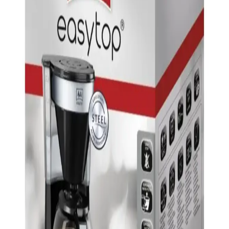
Sinbo'nun paslanmaz çelik gövdeye sahip çaycı ve kahve makinesi,
şık tasarımı ve fonksiyonlarıyla mutfakta pratiklik sunar. Hızlı kahve
ve uzun ömürlü kullanım avantajlarıyla öne çıkar.
Arzum Minio Duo: Geleneksel Türk Kahvesini
Modern Teknolojiyle Buluşan Kahve Makinesi
Arzum Minio Duo, geleneksel Türk kahvesini koruyan ve modern
teknolojiyi bir araya getiren çiftli kapasiteye sahip şık kahve
makinesi. Pratik kullanım ve üstün performans sunar.
Sinbo SCM-2938 Filtre Kahve Makinesi: Modern ve
Kullanışlı Tasarımıyla Günlük Kahve Keyfi
Sinbo SCM-2938 kahve makinesi, şık tasarımı, pratik kullanımı ve
sıcak tutma özelliğiyle öne çıkar. 1-2 litre kapasitesiyle ev ve ofis
ihtiyaçlarını karşılar, hijyen ve hafiflik sağlar.
Türk Kahve Makineleri Karşılaştırması: Arzum
Okka Rich Spin ve Karaca Hatır Özellikleri
İşte Arzum Okka Rich Spin ve Karaca Hatır kahve makinelerinin
detaylı karşılaştırması. Güç, kapasite, kullanım kolaylığı ve kullanıcı