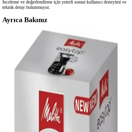
İnceleme ve değerlendirme için yeterli somut kullanıcı deneyimi ve
teknik detay bulunmuyor.
Ayrıca Bakınız
Parmak Arası Terlik ve Kahve Teması: Güncel
Trendler ve Kullanım Alanları
Parmak arası terlikler ve kahve teması, rahatlık ve estetiği bir araya
getirerek günlük yaşamda popüler trendler oluşturuyor. Bu ürünler,
kişisel tarz ve teknolojik gelişmelerle şekilleniyor.
Vestel Retro Siyah Filtre Kahve Makinesi İncelemesi
ve Özellikleri
Vestel Retro Siyah Filtre Kahve Makinesi, şık tasarımı ve
fonksiyonel özellikleriyle kalabalık aileler ve ofisler için ideal, hızlı
ve pratik kahve demleme sağlar.
Sinbo STM-5845 Inox Çaycı ve SCM-2967
Elektrikli Türk Kahvesi Makinesi İncelemesi