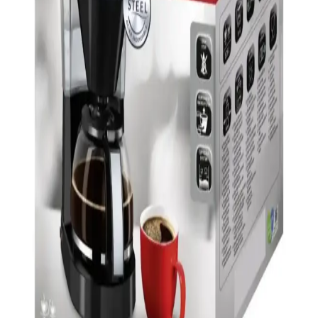
Kullanışlı Tasarımıyla Günlük Kahve Keyfi
Sinbo SCM-2938 kahve makinesi, şık tasarımı, pratik kullanımı ve
sıcak tutma özelliğiyle öne çıkar. 1-2 litre kapasitesiyle ev ve ofis
ihtiyaçlarını karşılar, hijyen ve hafiflik sağlar.
Türk Kahve Makineleri Karşılaştırması: Arzum
Okka Rich Spin ve Karaca Hatır Özellikleri
İşte Arzum Okka Rich Spin ve Karaca Hatır kahve makinelerinin
detaylı karşılaştırması. Güç, kapasite, kullanım kolaylığı ve kullanıcı
memnuniyetine odaklanıyoruz.
Krups Tam Otomatik Kahve Makinesi Özellikleri ve
Kullanım İpuçları
Krups tam otomatik kahve makineleri, kullanımı kolay otomasyon
ve ayar seçenekleriyle kahve hazırlığını pratik hale getirir, düzenli
bakım ile uzun ömür sağlar.
Melitta Easy Top: Elektronik Ev Aletleri ve Kahve
Çay Demleme Teknolojileri Üzerine Değerlendirme