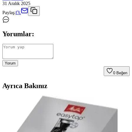
31 Aralık 2025
Paylaş:
f
𝕏
Yorumlar:
Yorum
0
Beğen
Ayrıca Bakınız
Parmak Arası Terlik ve Kahve Teması: Güncel
Trendler ve Kullanım Alanları
Parmak arası terlikler ve kahve teması, rahatlık ve estetiği bir araya
getirerek günlük yaşamda popüler trendler oluşturuyor. Bu ürünler,