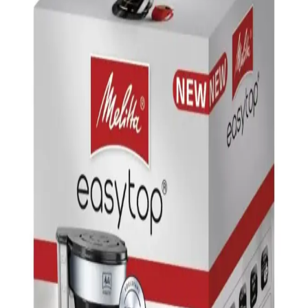
kişisel tarz ve teknolojik gelişmelerle şekilleniyor.
Vestel Retro Siyah Filtre Kahve Makinesi İncelemesi
ve Özellikleri
Vestel Retro Siyah Filtre Kahve Makinesi, şık tasarımı ve
fonksiyonel özellikleriyle kalabalık aileler ve ofisler için ideal, hızlı
ve pratik kahve demleme sağlar.
Sinbo STM-5845 Inox Çaycı ve SCM-2967
Elektrikli Türk Kahvesi Makinesi İncelemesi
Sinbo'nun paslanmaz çelik gövdeye sahip çaycı ve kahve makinesi,
şık tasarımı ve fonksiyonlarıyla mutfakta pratiklik sunar. Hızlı kahve
ve uzun ömürlü kullanım avantajlarıyla öne çıkar.
Arzum Minio Duo: Geleneksel Türk Kahvesini
Modern Teknolojiyle Buluşan Kahve Makinesi
Arzum Minio Duo, geleneksel Türk kahvesini koruyan ve modern
teknolojiyi bir araya getiren çiftli kapasiteye sahip şık kahve
makinesi. Pratik kullanım ve üstün performans sunar.
Sinbo SCM-2938 Filtre Kahve Makinesi: Modern ve