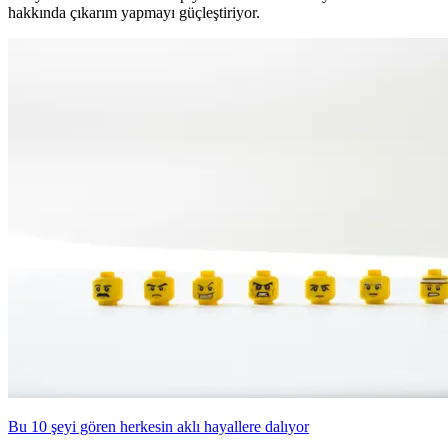
hakkında çıkarım yapmayı güçleştiriyor.
Bu 10 şeyi gören herkesin aklı hayallere dalıyor