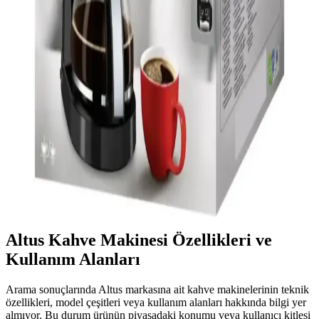
memnuniyetine odaklanıyoruz.
Krups Tam Otomatik Kahve Makinesi Özellikleri ve
Kullanım İpuçları
Krups tam otomatik kahve makineleri, kullanımı kolay otomasyon
ve ayar seçenekleriyle kahve hazırlığını pratik hale getirir, düzenli
bakım ile uzun ömür sağlar.
Melitta Easy Top: Elektronik Ev Aletleri ve Kahve
Çay Demleme Teknolojileri Üzerine Değerlendirme
Melitta Easy Top, kahve ve çay demleme makineleri alanında yer
alan bir ürün olup, teknik detaylar ve performans hakkında bilgi
sınırlıdır. Daha fazla araştırma gerektirir.
Altus Kahve Makinesi Özellikleri ve
Kullanım Alanları
Arama sonuçlarında Altus markasına ait kahve makinelerinin teknik
özellikleri, model çeşitleri veya kullanım alanları hakkında bilgi yer
almıyor. Bu durum ürünün piyasadaki konumu veya kullanıcı kitlesi