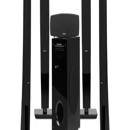
dengeli ve güçlü ses sunar. Bilgisayar ve televizyonla uyumlu, film
ve oyun deneyimini zenginleştirir.
Platoon 2+1 Ses Sistemi: Teknik Özellikler ve
Kullanım Alanları Hakkında Bilgi
Platoon 2+1 ses sistemi, uydu hoparlörler ve subwoofer ile ev ve
ofislerde kompakt, kaliteli ses deneyimi sunar. 3.5 mm jak ve RCA
bağlantılarıyla kolay kullanım sağlar.
Music DJ 5.1 Bluetooth Surround Hoparlör Sistemi:
Güçlü ve Çok Kanallı Ev Sinema Deneyimi
Music DJ MD-9500BT, 80W güç ve Bluetooth ile kablosuz müzik
akışı sağlayan 5.1 kanal surround ses sistemi, etkileyici ses
performansı ve modern tasarımıyla evde sinema ve müzik keyfi
sunar.
Logitech Z313 25W Siyah 2+1 Subwoofer Hoparlör
Sistemi İncelemesi ve Kullanıcı Yorumları
Logitech Z313 25W hoparlör sistemi, şık tasarımı ve yüksek ses
kalitesiyle dikkat çeker. Güçlü basslar ve dengeli ses performansıyla