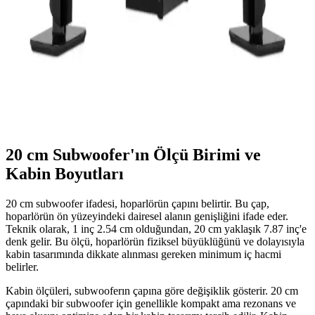
ev ortamında müzik ve film keyfi sunar, kablosuz bağlantı
seçenekleri sınırlıdır.
Ev Ses Sistemleri ile Evinizde Sinema Konforunu
Artırmanın En İyi Yöntemleri
Ev ses sistemleri, yüksek kalite ve etkileyici deneyim sunar. Film,
müzik ve oyunlarınızda profesyonel ses kalitesi sağlayarak evde
sinema atmosferi yaratır.
20 cm Subwoofer'ın Ölçü Birimi ve
Kabin Boyutları
20 cm subwoofer ifadesi, hoparlörün çapını belirtir. Bu çap,
hoparlörün ön yüzeyindeki dairesel alanın genişliğini ifade eder.
Teknik olarak, 1 inç 2.54 cm olduğundan, 20 cm yaklaşık 7.87 inç'e
denk gelir. Bu ölçü, hoparlörün fiziksel büyüklüğünü ve dolayısıyla
kabin tasarımında dikkate alınması gereken minimum iç hacmi
belirler.
Kabin ölçüleri, subwooferın çapına göre değişiklik gösterir. 20 cm
çapındaki bir subwoofer için genellikle kompakt ama rezonans ve