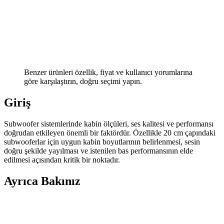
Benzer ürünleri özellik, fiyat ve kullanıcı yorumlarına
göre karşılaştırın, doğru seçimi yapın.
Giriş
Subwoofer sistemlerinde kabin ölçüleri, ses kalitesi ve performansı
doğrudan etkileyen önemli bir faktördür. Özellikle 20 cm çapındaki
subwooferlar için uygun kabin boyutlarının belirlenmesi, sesin
doğru şekilde yayılması ve istenilen bas performansının elde
edilmesi açısından kritik bir noktadır.
Ayrıca Bakınız
Sony Xplod Serisi Otomobil ve Ev Ses Sistemleri:
Güçlü ve Dayanıklı Çözümler