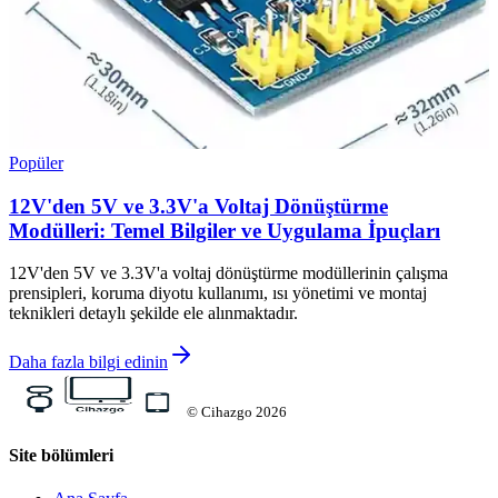
Popüler
12V'den 5V ve 3.3V'a Voltaj Dönüştürme
Modülleri: Temel Bilgiler ve Uygulama İpuçları
12V'den 5V ve 3.3V'a voltaj dönüştürme modüllerinin çalışma
prensipleri, koruma diyotu kullanımı, ısı yönetimi ve montaj
teknikleri detaylı şekilde ele alınmaktadır.
Daha fazla bilgi edinin
©
Cihazgo
2026
Site bölümleri