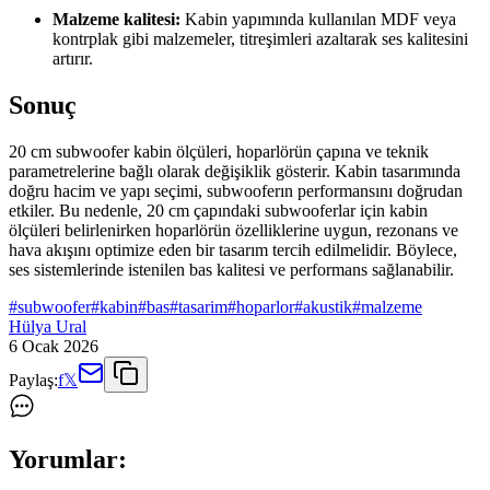
Malzeme kalitesi:
Kabin yapımında kullanılan MDF veya
kontrplak gibi malzemeler, titreşimleri azaltarak ses kalitesini
artırır.
Sonuç
20 cm subwoofer kabin ölçüleri, hoparlörün çapına ve teknik
parametrelerine bağlı olarak değişiklik gösterir. Kabin tasarımında
doğru hacim ve yapı seçimi, subwooferın performansını doğrudan
etkiler. Bu nedenle, 20 cm çapındaki subwooferlar için kabin
ölçüleri belirlenirken hoparlörün özelliklerine uygun, rezonans ve
hava akışını optimize eden bir tasarım tercih edilmelidir. Böylece,
ses sistemlerinde istenilen bas kalitesi ve performans sağlanabilir.
#
subwoofer
#
kabin
#
bas
#
tasarim
#
hoparlor
#
akustik
#
malzeme
Hülya Ural
6 Ocak 2026
Paylaş:
f
𝕏
Yorumlar: