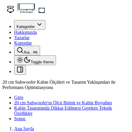
Kategoriler
Hakkımızda
Yazarlar
Kuponlar
Ara...
⌘
K
Toggle theme
20 cm Subwoofer Kabin Ölçüleri ve Tasarım Yaklaşımları ile
Performans Optimizasyonu
Giriş
20 cm Subwoofer'ın Ölçü Birimi ve Kabin Boyutları
Kabin Tasarımında Dikkat Edilmesi Gereken Teknik
Özellikler
Sonuç
Ana Sayfa