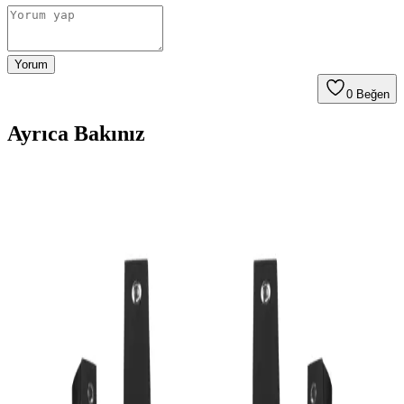
Yorum
0
Beğen
Ayrıca Bakınız
Sony Xplod Serisi Otomobil ve Ev Ses Sistemleri:
Güçlü ve Dayanıklı Çözümler
Sony Xplod serisi, yüksek güç ve dayanıklı tasarımıyla otomobil ve
ev ses sistemlerinde üstün performans sunar. Farklı modellerle güçlü
ve net ses deneyimi sağlar.
20 cm Subwoofer Kabin Ölçüleri ve Tasarım
Yaklaşımları ile Performans Optimizasyonu
20 cm subwoofer kabin ölçüleri, hoparlör çapı ve teknik
parametrelere göre değişir. Doğru hacim ve yapı seçimi, rezonans ve
hava akışını optimize ederek üstün bas kalitesi sağlar.