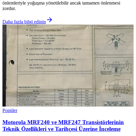
önlemleriyle yoğuşma yönetilebilir ancak tamamen önlenmesi
zordur.
Daha fazla bilgi edinin
Popüler
Motorola MRF240 ve MRF247 Transistörlerinin
Teknik Özellikleri ve Tarihçesi Üzerine İnceleme