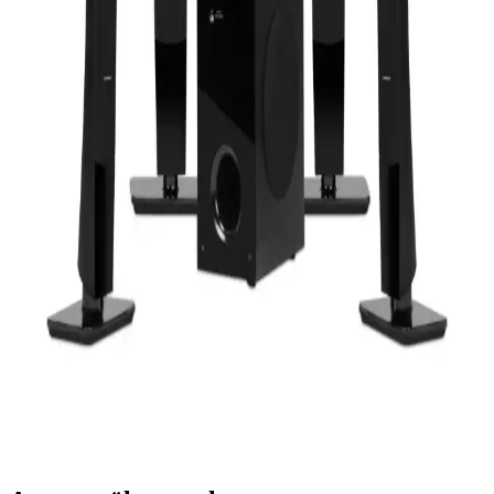
Güçlü ve Çok Kanallı Ev Sinema Deneyimi
Music DJ MD-9500BT, 80W güç ve Bluetooth ile kablosuz müzik
akışı sağlayan 5.1 kanal surround ses sistemi, etkileyici ses
performansı ve modern tasarımıyla evde sinema ve müzik keyfi
sunar.
Logitech Z313 25W Siyah 2+1 Subwoofer Hoparlör
Sistemi İncelemesi ve Kullanıcı Yorumları
Logitech Z313 25W hoparlör sistemi, şık tasarımı ve yüksek ses
kalitesiyle dikkat çeker. Güçlü basslar ve dengeli ses performansıyla
ev ortamında müzik ve film keyfi sunar, kablosuz bağlantı
seçenekleri sınırlıdır.
Ev Ses Sistemleri ile Evinizde Sinema Konforunu
Artırmanın En İyi Yöntemleri
Ev ses sistemleri, yüksek kalite ve etkileyici deneyim sunar. Film,
müzik ve oyunlarınızda profesyonel ses kalitesi sağlayarak evde
sinema atmosferi yaratır.