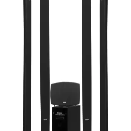
Prolink Subwoofer Kablosu 1.5m Yüksek Kalite ve
Dayanıklılık Sunan Ses Bağlantısı
Prolink Subwoofer Kablosu, 1,5 metre uzunluğuyla yüksek kaliteli
ses aktarımı sağlar, dayanıklı malzemeleri ve şık tasarımıyla ev
sinema sistemleri için ideal bir seçimdir.
Mikado 2+1 Ses Sistemi: Ev Eğlencesi İçin Dengeli
Hoparlör ve Subwoofer Performansı
Mikado 2+1 ses sistemi, uydu hoparlörler ve subwoofer ile evde
dengeli ve güçlü ses sunar. Bilgisayar ve televizyonla uyumlu, film
ve oyun deneyimini zenginleştirir.
Platoon 2+1 Ses Sistemi: Teknik Özellikler ve
Kullanım Alanları Hakkında Bilgi
Platoon 2+1 ses sistemi, uydu hoparlörler ve subwoofer ile ev ve
ofislerde kompakt, kaliteli ses deneyimi sunar. 3.5 mm jak ve RCA
bağlantılarıyla kolay kullanım sağlar.
Music DJ 5.1 Bluetooth Surround Hoparlör Sistemi: