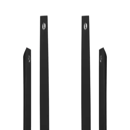
Sony Xplod serisi, yüksek güç ve dayanıklı tasarımıyla otomobil ve
ev ses sistemlerinde üstün performans sunar. Farklı modellerle güçlü
ve net ses deneyimi sağlar.
20 cm Subwoofer Kabin Ölçüleri ve Tasarım
Yaklaşımları ile Performans Optimizasyonu
20 cm subwoofer kabin ölçüleri, hoparlör çapı ve teknik
parametrelere göre değişir. Doğru hacim ve yapı seçimi, rezonans ve
hava akışını optimize ederek üstün bas kalitesi sağlar.
Prolink Subwoofer Kablosu 1.5m Yüksek Kalite ve
Dayanıklılık Sunan Ses Bağlantısı
Prolink Subwoofer Kablosu, 1,5 metre uzunluğuyla yüksek kaliteli
ses aktarımı sağlar, dayanıklı malzemeleri ve şık tasarımıyla ev
sinema sistemleri için ideal bir seçimdir.
Mikado 2+1 Ses Sistemi: Ev Eğlencesi İçin Dengeli
Hoparlör ve Subwoofer Performansı
Mikado 2+1 ses sistemi, uydu hoparlörler ve subwoofer ile evde