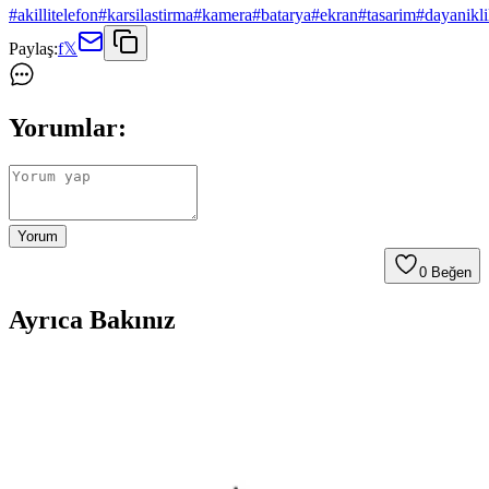
#
akillitelefon
#
karsilastirma
#
kamera
#
batarya
#
ekran
#
tasarim
#
dayanikli
Paylaş:
f
𝕏
Yorumlar:
Yorum
0
Beğen
Ayrıca Bakınız
Aksesuar Marka Bileklik Kıyaslaması: Samsung
Galaxy Modelleri ve Güncel Trendler
Samsung Galaxy S26 ve S25 Ultra için MagSafe uyumlu kılıflar ve
aksesuarlar hakkında detaylı kıyaslama ve trendler, dayanıklılık,