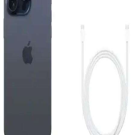
Apple iPhone Air 512 GB Pamuk Beyazı: Hafif
Tasarım ve Yüksek Performanslı Akıllı Telefon
Apple iPhone Air 512 GB, ince ve hafif tasarımı, güçlü ekran ve
gelişmiş kamera sistemiyle günlük kullanımda yüksek performans
sunar.
Reeder S19 Max Beyaz Akıllı Telefon Günlük
Kullanım ve Özellikleri Detaylı İnceleme
Reeder S19 Max, şık tasarım, güçlü performans ve dayanıklılığıyla
günlük kullanım için ideal bir akıllı telefon. 4GB RAM ve 64GB
depolama, gelişmiş kamera ve uzun pil ömrü sunar.
iPhone 15 Pro ve Mac Entegrasyonu: Güncel
Teknolojide Yeni Bir Dönem
iPhone 15 Pro ve Mac'in entegre özellikleri, gelişmiş tasarım ve
performans ile kullanıcıların deneyimini artırıyor, ekosistem
avantajlarıyla günlük ve profesyonel kullanımda fark yaratıyor.
Reeder S19 Max ve Pro Modellerinin Detaylı