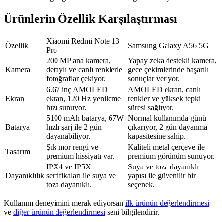
Ürünlerin Özellik Karşılaştırması
Xiaomi Redmi Note 13
Özellik
Samsung Galaxy A56 5G
Pro
200 MP ana kamera,
Yapay zeka destekli kamera,
Kamera
detaylı ve canlı renklerle
gece çekimlerinde başarılı
fotoğraflar çekiyor.
sonuçlar veriyor.
6.67 inç AMOLED
AMOLED ekran, canlı
Ekran
ekran, 120 Hz yenileme
renkler ve yüksek tepki
hızı sunuyor.
süresi sağlıyor.
5100 mAh batarya, 67W
Normal kullanımda günü
Batarya
hızlı şarj ile 2 gün
çıkarıyor, 2 gün dayanma
dayanabiliyor.
kapasitesine sahip.
Şık mor rengi ve
Kaliteli metal çerçeve ile
Tasarım
premium hissiyatı var.
premium görünüm sunuyor.
IPX4 ve IP5X
Suya ve toza dayanıklı
Dayanıklılık
sertifikaları ile suya ve
yapısı ile güvenilir bir
toza dayanıklı.
seçenek.
Kullanım deneyimini merak ediyorsan
ilk ürünün değerlendirmesi
ve
diğer ürünün değerlendirmesi
seni bilgilendirir.