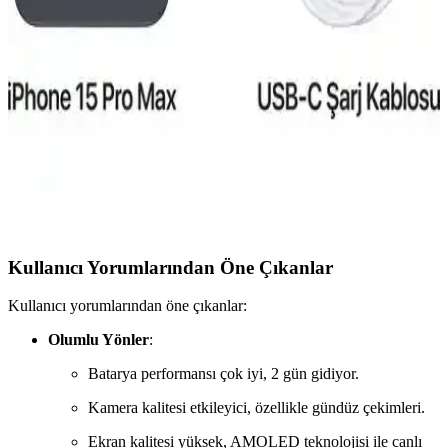
Karşılaştırması 2023
Reeder S19 Max ve Pro modellerinin özellikleri, performansları ve
kullanıcı yorumlarıyla detaylı karşılaştırması. Hangi model
ihtiyaçlarınıza daha uygun olduğunu öğrenin.
iPhone 15 Pro Taksit Seçenekleri ve Elektronik
Alışverişte Uygun Ödeme Alternatifleri
iPhone 15 Pro'nun fiyat aralıkları, taksit imkanları ve güvenilir
satıcılar sayesinde teknolojiye ulaşmak artık daha erişilebilir ve bütçe
dostu hale geliyor.
Kullanıcı Yorumlarından Öne Çıkanlar
Kullanıcı yorumlarından öne çıkanlar:
Olumlu Yönler
:
Batarya performansı çok iyi, 2 gün gidiyor.
Kamera kalitesi etkileyici, özellikle gündüz çekimleri.
Ekran kalitesi yüksek, AMOLED teknolojisi ile canlı