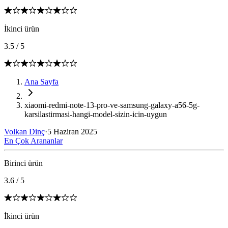
İkinci ürün
3.5
/
5
Ana Sayfa
xiaomi-redmi-note-13-pro-ve-samsung-galaxy-a56-5g-
karsilastirmasi-hangi-model-sizin-icin-uygun
Volkan Dinç
·
5 Haziran 2025
En Çok Arananlar
Birinci ürün
3.6
/
5
İkinci ürün