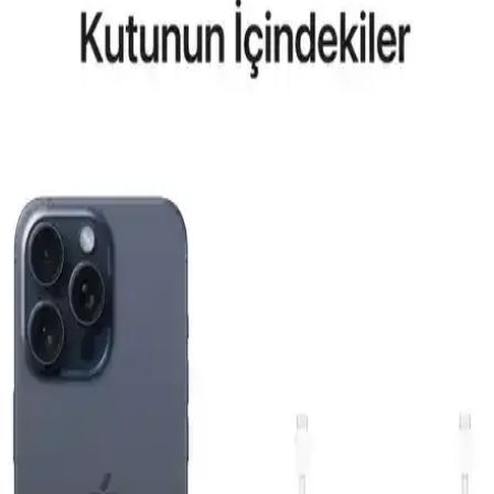
tasarım ve fonksiyonellik açısından bilgiler içerir.
Reeder P13 Blue Max 2022 ve Lite 2022
Modellerinin Karşılaştırması ve Özellikleri
Bu makalede, Reeder P13 Blue Max 2022 ve Lite 2022
modellerinin ekran, batarya, kamera ve performans özellikleri detaylı
karşılaştırması yapılmaktadır.
General Mobile GM 23 SE ve Casper VIA X40 Akıllı
Telefon Modellerinin Detaylı Karşılaştırması
İki telefonun ekran, pil, kamera ve performans özelliklerini
karşılaştırıyoruz. Günlük kullanımda avantajlar ve sınırlamalar
hakkında kapsamlı bilgi sunuyoruz.
Apple iPhone Air 512 GB Pamuk Beyazı: Hafif
Tasarım ve Yüksek Performanslı Akıllı Telefon
Apple iPhone Air 512 GB, ince ve hafif tasarımı, güçlü ekran ve
gelişmiş kamera sistemiyle günlük kullanımda yüksek performans
sunar.