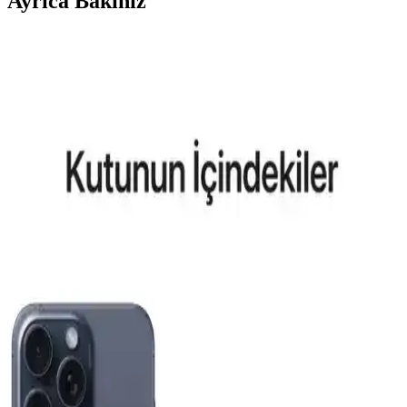
Ayrıca Bakınız
Aksesuar Marka Bileklik Kıyaslaması: Samsung
Galaxy Modelleri ve Güncel Trendler
Samsung Galaxy S26 ve S25 Ultra için MagSafe uyumlu kılıflar ve
aksesuarlar hakkında detaylı kıyaslama ve trendler, dayanıklılık,
tasarım ve fonksiyonellik açısından bilgiler içerir.
Reeder P13 Blue Max 2022 ve Lite 2022
Modellerinin Karşılaştırması ve Özellikleri
Bu makalede, Reeder P13 Blue Max 2022 ve Lite 2022
modellerinin ekran, batarya, kamera ve performans özellikleri detaylı
karşılaştırması yapılmaktadır.
General Mobile GM 23 SE ve Casper VIA X40 Akıllı
Telefon Modellerinin Detaylı Karşılaştırması
İki telefonun ekran, pil, kamera ve performans özelliklerini
karşılaştırıyoruz. Günlük kullanımda avantajlar ve sınırlamalar
hakkında kapsamlı bilgi sunuyoruz.