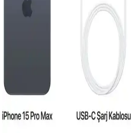
Reeder S19 Max Beyaz Akıllı Telefon Günlük
Kullanım ve Özellikleri Detaylı İnceleme
Reeder S19 Max, şık tasarım, güçlü performans ve dayanıklılığıyla
günlük kullanım için ideal bir akıllı telefon. 4GB RAM ve 64GB
depolama, gelişmiş kamera ve uzun pil ömrü sunar.
iPhone 15 Pro ve Mac Entegrasyonu: Güncel
Teknolojide Yeni Bir Dönem
iPhone 15 Pro ve Mac'in entegre özellikleri, gelişmiş tasarım ve
performans ile kullanıcıların deneyimini artırıyor, ekosistem
avantajlarıyla günlük ve profesyonel kullanımda fark yaratıyor.
Reeder S19 Max ve Pro Modellerinin Detaylı
Karşılaştırması 2023
Reeder S19 Max ve Pro modellerinin özellikleri, performansları ve
kullanıcı yorumlarıyla detaylı karşılaştırması. Hangi model
ihtiyaçlarınıza daha uygun olduğunu öğrenin.
iPhone 15 Pro Taksit Seçenekleri ve Elektronik
Alışverişte Uygun Ödeme Alternatifleri