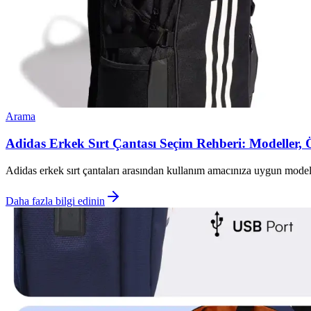
Arama
Adidas Erkek Sırt Çantası Seçim Rehberi: Modeller, Ö
Adidas erkek sırt çantaları arasından kullanım amacınıza uygun modeli
Daha fazla bilgi edinin