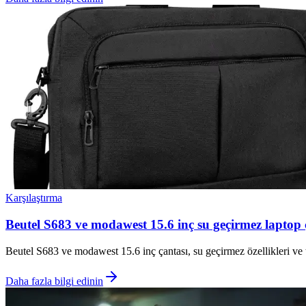
Karşılaştırma
Beutel S683 ve modawest 15.6 inç su geçirmez laptop ç
Beutel S683 ve modawest 15.6 inç çantası, su geçirmez özellikleri ve 
Daha fazla bilgi edinin