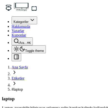
Kategoriler
Hakkımızda
Yazarlar
Kuponlar
Ara...
⌘
K
Toggle theme
Ana Sayfa
Etiketler
#
laptop
laptop
Laptop, taşınabilir bilgisayar anlamına gelir; hareket halinde kullanıla