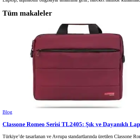
Tüm makaleler
Blog
Classone Romeo Serisi TL2405: Şık ve Dayanıklı La
Türkiye’de tasarlanan ve Avrupa standartlarında üretilen Classone Ro