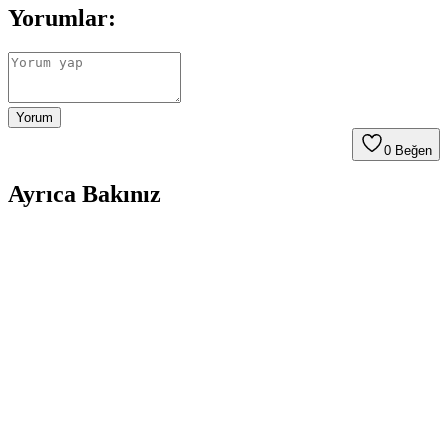
Yorumlar:
Yorum
0
Beğen
Ayrıca Bakınız
Windows 11 KB5079473 Güncellemesi Sonrası
Samsung Dizüstü Bilgisayarlarda C: Sürücüsüne
Erişim Sorunu
Windows 11 KB5079473 güncellemesi sonrası Samsung dizüstü
bilgisayarlarda C: sürücüsüne erişim engeli yaşanıyor. Sorun,
Samsung Galaxy Connect ve Continuity Service uygulamalarının
uyumsuzluğundan kaynaklanıyor.
Samsung 55CU7000 ve 65U8000F Karşılaştırması: