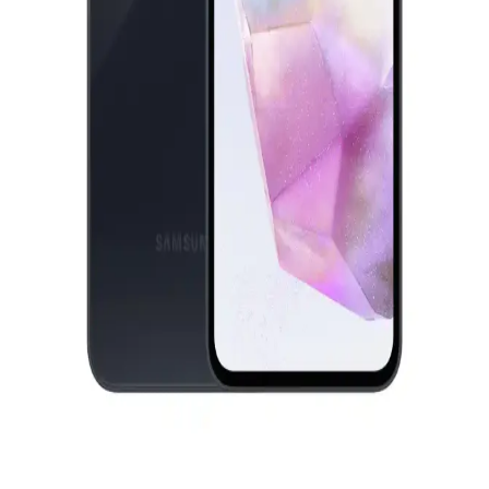
Samsung Galaxy Tab S9 FE Plus ve S9 FE Plus
Karşılaştırması: Özellikler ve Kullanıcı Yorumları
İki popüler Samsung Galaxy Tab S9 FE Plus modeli detaylı
özellikleri ve kullanıcı yorumlarıyla karşılaştırıldı. Geniş ekran,
yüksek performans ve kullanıcı deneyimi öne çıkıyor.
Huawei Watch GT 3 SE ve Samsung Galaxy Watch
4 Karşılaştırması: Hangi Akıllı Saat Sizin İçin
Uygun
İki popüler akıllı saatin özelliklerini ve kullanıcı yorumlarını
karşılaştırıyoruz. Pil ömrü, sağlık özellikleri ve tasarım açısından
detaylı bilgiler içerir.
Samsung Galaxy Tab S6 Lite 128GB İnceleme:
Hafif Tasarım ve Uzun Güncelleme Desteği ile
Günlük Kullanım İçin Uygun
Samsung Galaxy Tab S6 Lite 128GB, hafif tasarımı, uzun
güncelleme desteği ve yeterli depolama alanıyla günlük kullanım