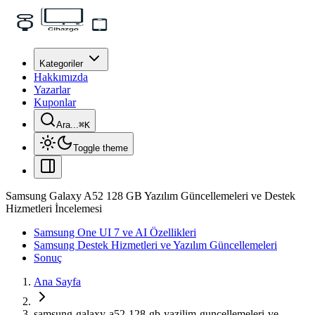
Kategoriler
Hakkımızda
Yazarlar
Kuponlar
Ara...
⌘
K
Toggle theme
Samsung Galaxy A52 128 GB Yazılım Güncellemeleri ve Destek
Hizmetleri İncelemesi
Samsung One UI 7 ve AI Özellikleri
Samsung Destek Hizmetleri ve Yazılım Güncellemeleri
Sonuç
Ana Sayfa
samsung-galaxy-a52-128-gb-yazilim-guncellemeleri-ve-