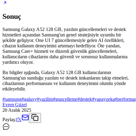
Sonuç
Samsung Galaxy A52 128 GB, yazılım güncellemeleri ve destek
hizmetleri açısından Samsung'un genel stratejisiyle uyumlu bir
şekilde gelişiyor. One UI 7 güncellemesiyle gelen AI özellikleri,
cihazın kullanım deneyimini artırmayı hedefliyor. Öte yandan,
Samsung Care+ hizmeti ve düzenli güvenlik güncellemeleri,
kullanıcıların cihazlarını daha güvenli ve sorunsuz kullanmalarına
yardımcı oluyor.
Bu bilgiler ışığında, Galaxy A52 128 GB kullanıcılarının
Samsung'un sunduğu yazılım ve destek imkanlarını takip etmeleri,
cihazlarının performansını ve kullanım deneyimini olumlu yönde
etkileyebilir.
#
samsung
#
galaxy
#
yazilim
#
guncelleme
#
destek
#
yapayzeka
#
performa
Evren Güzel
20 Aralık 2025
Paylaş:
f
𝕏