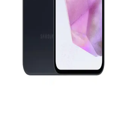
İki popüler Samsung Galaxy Tab S9 FE Plus modeli detaylı
özellikleri ve kullanıcı yorumlarıyla karşılaştırıldı. Geniş ekran,
yüksek performans ve kullanıcı deneyimi öne çıkıyor.
Huawei Watch GT 3 SE ve Samsung Galaxy Watch
4 Karşılaştırması: Hangi Akıllı Saat Sizin İçin
Uygun
İki popüler akıllı saatin özelliklerini ve kullanıcı yorumlarını
karşılaştırıyoruz. Pil ömrü, sağlık özellikleri ve tasarım açısından
detaylı bilgiler içerir.
Samsung Galaxy Tab S6 Lite 128GB İnceleme:
Hafif Tasarım ve Uzun Güncelleme Desteği ile
Günlük Kullanım İçin Uygun
Samsung Galaxy Tab S6 Lite 128GB, hafif tasarımı, uzun
güncelleme desteği ve yeterli depolama alanıyla günlük kullanım
için ideal bir tablet seçeneği sunuyor.
Samsung Galaxy A35 ve M14 Karşılaştırması:
Hangi Model Sizin İçin Uygun