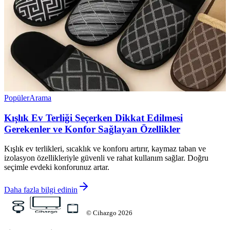
Popüler
Arama
Kışlık Ev Terliği Seçerken Dikkat Edilmesi
Gerekenler ve Konfor Sağlayan Özellikler
Kışlık ev terlikleri, sıcaklık ve konforu artırır, kaymaz taban ve
izolasyon özellikleriyle güvenli ve rahat kullanım sağlar. Doğru
seçimle evdeki konforunuz artar.
Daha fazla bilgi edinin
©
Cihazgo
2026