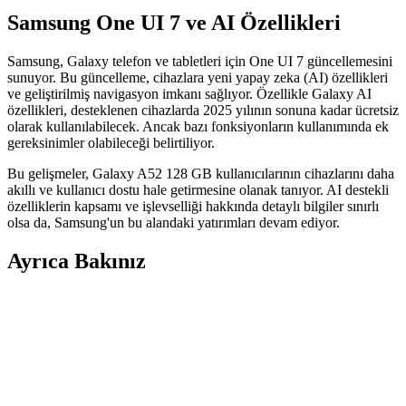
Samsung One UI 7 ve AI Özellikleri
Samsung, Galaxy telefon ve tabletleri için One UI 7 güncellemesini
sunuyor. Bu güncelleme, cihazlara yeni yapay zeka (AI) özellikleri
ve geliştirilmiş navigasyon imkanı sağlıyor. Özellikle Galaxy AI
özellikleri, desteklenen cihazlarda 2025 yılının sonuna kadar ücretsiz
olarak kullanılabilecek. Ancak bazı fonksiyonların kullanımında ek
gereksinimler olabileceği belirtiliyor.
Bu gelişmeler, Galaxy A52 128 GB kullanıcılarının cihazlarını daha
akıllı ve kullanıcı dostu hale getirmesine olanak tanıyor. AI destekli
özelliklerin kapsamı ve işlevselliği hakkında detaylı bilgiler sınırlı
olsa da, Samsung'un bu alandaki yatırımları devam ediyor.
Ayrıca Bakınız
Windows 11 KB5079473 Güncellemesi Sonrası
Samsung Dizüstü Bilgisayarlarda C: Sürücüsüne
Erişim Sorunu
Windows 11 KB5079473 güncellemesi sonrası Samsung dizüstü