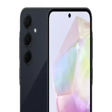
Ekran Boyutu ve Özellikler Analizi
İki Samsung televizyon modeli olan 55CU7000 ve 65U8000F'in
ekran, çözünürlük, ses, bağlantı ve akıllı özellikleri detaylı
karşılaştırmasıyla en uygun seçimi yapın.
Galaxy Tablet A9: Güçlü Performans ve Şık
Tasarım ile Elektronik Dünyasında Yeni Bir Adım
Galaxy Tablet A9, geniş ekran, güçlü işlemci ve uzun pil ömrüyle
öne çıkan, modern tasarıma sahip, 5G ve yapay zeka destekli
gelişmiş özellikler sunan yeni nesil tablet.
Samsung Galaxy S22 Siyah: Güç ve Estetiğin
Modern Buluşması
Samsung Galaxy S22 Siyah, şık tasarımı, yüksek performansı ve
gelişmiş kameralarıyla günlük kullanım ve tarzınızı yansıtmak için
ideal bir akıllı telefondur.
Samsung Galaxy Tab S9 FE Plus ve S9 FE Plus
Karşılaştırması: Özellikler ve Kullanıcı Yorumları