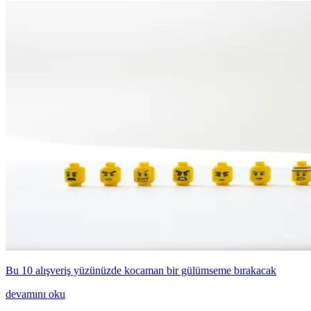
Bu 10 alışveriş yüzünüzde kocaman bir gülümseme bırakacak
devamını oku