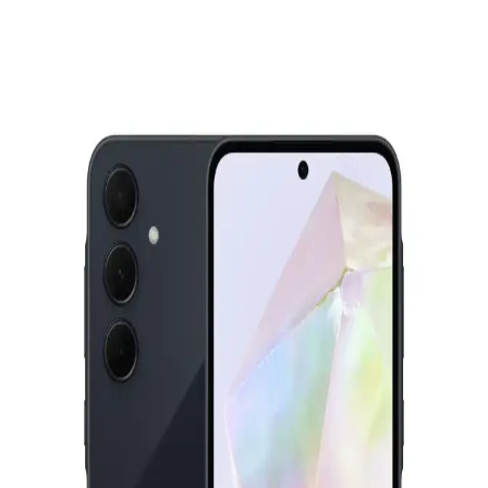
bilgisayarlarda C: sürücüsüne erişim engeli yaşanıyor. Sorun,
Samsung Galaxy Connect ve Continuity Service uygulamalarının
uyumsuzluğundan kaynaklanıyor.
Samsung 55CU7000 ve 65U8000F Karşılaştırması:
Ekran Boyutu ve Özellikler Analizi
İki Samsung televizyon modeli olan 55CU7000 ve 65U8000F'in
ekran, çözünürlük, ses, bağlantı ve akıllı özellikleri detaylı
karşılaştırmasıyla en uygun seçimi yapın.
Galaxy Tablet A9: Güçlü Performans ve Şık
Tasarım ile Elektronik Dünyasında Yeni Bir Adım
Galaxy Tablet A9, geniş ekran, güçlü işlemci ve uzun pil ömrüyle
öne çıkan, modern tasarıma sahip, 5G ve yapay zeka destekli
gelişmiş özellikler sunan yeni nesil tablet.
Samsung Galaxy S22 Siyah: Güç ve Estetiğin
Modern Buluşması
Samsung Galaxy S22 Siyah, şık tasarımı, yüksek performansı ve
gelişmiş kameralarıyla günlük kullanım ve tarzınızı yansıtmak için
ideal bir akıllı telefondur.