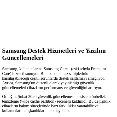
için ideal bir tablet seçeneği sunuyor.
Samsung Galaxy A35 ve M14 Karşılaştırması:
Hangi Model Sizin İçin Uygun
İki popüler Samsung modeli Galaxy A35 ve M14'ün özellikleri,
performansı ve kullanıcı yorumlarıyla detaylı karşılaştırması. Hangi
telefon ihtiyaçlarınıza daha uygun, öğrenin.
Samsung Destek Hizmetleri ve Yazılım
Güncellemeleri
Samsung, kullanıcılarına Samsung Care+ (eski adıyla Premium
Care) hizmeti sunuyor. Bu hizmet, cihaz sahiplerinin
karşılaşabileceği çeşitli sorunlarda destek sağlamayı amaçlıyor.
Ayrıca, Samsung'un düzenli olarak yayınladığı güvenlik
güncellemeleri cihazların performans ve güvenliğini artırıyor.
Örneğin, Şubat 2026 güvenlik güncellemesi ile sistem önbellek
temizleme (wipe cache partition) seçeneği kaldırıldı. Bu değişiklik,
cihazların bakım süreçlerinde bazı farklılıklar yaratabilir ve
kullanıcıların alışkanlıklarını etkileyebilir.