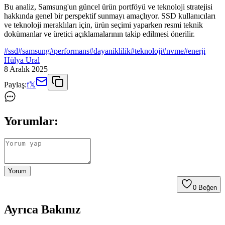
Bu analiz, Samsung'un güncel ürün portföyü ve teknoloji stratejisi
hakkında genel bir perspektif sunmayı amaçlıyor. SSD kullanıcıları
ve teknoloji meraklıları için, ürün seçimi yaparken resmi teknik
dokümanlar ve üretici açıklamalarının takip edilmesi önerilir.
#
ssd
#
samsung
#
performans
#
dayaniklilik
#
teknoloji
#
nvme
#
enerji
Hülya Ural
8 Aralık 2025
Paylaş:
f
𝕏
Yorumlar:
Yorum
0
Beğen
Ayrıca Bakınız