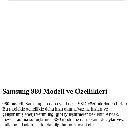
İzoly N13s Ti I5-3470: Güçlü ve Güvenilir Oyun ve
Çalışma Bilgisayarı
İzoly N13s Ti I5-3470, yüksek performanslı işlemci ve ekran
kartıyla oyun ve profesyonel kullanım için ideal, 2 yıl garantili, hızlı
SSD ve geniş bağlantı seçenekleriyle öne çıkan masaüstü bilgisayar.
Hi-Level 120 GB ve Hikvision 240 GB SSD
Karşılaştırması: Hangi SSD Sizin İçin Daha Uygun
İki popüler SSD modeli olan Hi-Level 120 GB ve Hikvision 240
GB SSD'nin özellikleri, hızları ve kullanıcı yorumlarıyla detaylı
karşılaştırmasını sunuyoruz.
Samsung 980 Modeli ve Özellikleri
980 modeli, Samsung'un daha yeni nesil SSD çözümlerinden biridir.
Bu modelde genellikle daha hızlı okuma/yazma hızları ve
geliştirilmiş enerji verimliliği gibi iyileştirmeler beklenir. Ancak,
mevcut arama sonuçlarında 980 modeline dair teknik detaylar veya
kullanım alanları hakkında bilgi bulunmamaktadır.