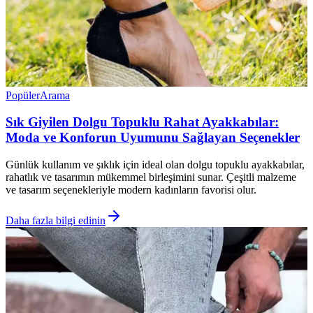
Popüler
Arama
Sık Giyilen Dolgu Topuklu Rahat Ayakkabılar:
Moda ve Konforun Uyumunu Sağlayan Seçenekler
Günlük kullanım ve şıklık için ideal olan dolgu topuklu ayakkabılar,
rahatlık ve tasarımın mükemmel birleşimini sunar. Çeşitli malzeme
ve tasarım seçenekleriyle modern kadınların favorisi olur.
Daha fazla bilgi edinin