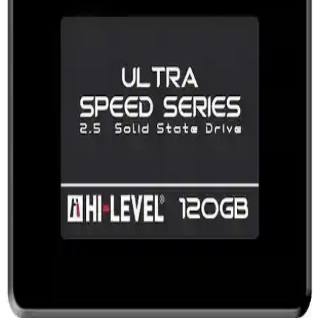
kolay kurulumu ve dayanıklı yapısıyla öne çıkan bir depolama
çözümüdür.
Samsung 870 EVO 500GB SSD: Yüksek
Performans ve Güvenilir Depolama Çözümü
Samsung 870 EVO 500GB SSD, yüksek hız, dayanıklılık ve
güvenilirlik sunarak günlük kullanım, oyun ve profesyonel
uygulamalar için ideal depolama çözümüdür.
Hiksemi 240GB ve Kioxia Exceria 480GB SSD
Karşılaştırması Performans ve Kapasite Analizi
İki popüler SSD modeli Hiksemi 240GB ve Kioxia Exceria
480GB'nin hız, kapasite ve güvenilirlik özellikleri detaylı
karşılaştırmasıyla performans farklarını keşfedin.
Hi-Level 512GB Elite ve Sandisk SSD Plus 240GB
Karşılaştırması: Hangi SSD Sizin İçin Uygun
Bu karşılaştırmada Hi-Level 512GB Elite ve Sandisk SSD Plus
240GB'nin hız, kapasite ve dayanıklılık özellikleri inceleniyor, hangi
modelin ihtiyaçlarınıza daha uygun olduğunu gösteriyor.