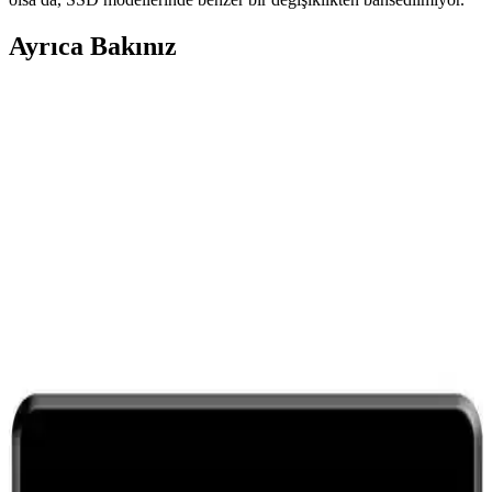
Ayrıca Bakınız
SanDisk Extreme 1TB M.2 PCIe Gen 4.0 NVMe
SSD ile Yüksek Performans ve Güvenilirlik
SanDisk Extreme 1TB M.2 PCIe Gen 4.0 NVMe SSD, yüksek veri
aktarım hızları ve dayanıklılığıyla profesyoneller ve kullanıcılar için
ideal depolama çözümüdür.
Xaser XSR364 Oyun Bilgisayarı İncelemesi Güçlü
Donanım ve Şık Tasarım Özellikleriyle
Xaser XSR364, yüksek performanslı işlemci, geniş RAM ve üstün
grafik kartıyla oyun tutkunlarına ve profesyonellere uygun şık ve
güçlü masaüstü bilgisayar. Detaylar için incelemeden faydalanın.
MLD M200 240GB SSD: Yüksek Performans ve
Güvenilirlik Sunan Katı Hal Sürücüsü
MLD M200 240GB SSD, yüksek hız ve güvenilirlik sağlayan,