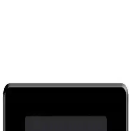
SanDisk Extreme 1TB M.2 PCIe Gen 4.0 NVMe
SSD ile Yüksek Performans ve Güvenilirlik
SanDisk Extreme 1TB M.2 PCIe Gen 4.0 NVMe SSD, yüksek veri
aktarım hızları ve dayanıklılığıyla profesyoneller ve kullanıcılar için
ideal depolama çözümüdür.
Xaser XSR364 Oyun Bilgisayarı İncelemesi Güçlü
Donanım ve Şık Tasarım Özellikleriyle
Xaser XSR364, yüksek performanslı işlemci, geniş RAM ve üstün
grafik kartıyla oyun tutkunlarına ve profesyonellere uygun şık ve
güçlü masaüstü bilgisayar. Detaylar için incelemeden faydalanın.
MLD M200 240GB SSD: Yüksek Performans ve
Güvenilirlik Sunan Katı Hal Sürücüsü
MLD M200 240GB SSD, yüksek hız ve güvenilirlik sağlayan,
kolay kurulumu ve dayanıklı yapısıyla öne çıkan bir depolama
çözümüdür.
Samsung 870 EVO 500GB SSD: Yüksek