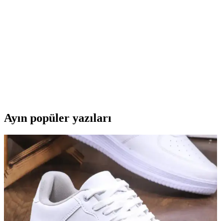
İzoly N13s Ti I5-3470, yüksek performanslı işlemci ve ekran
kartıyla oyun ve profesyonel kullanım için ideal, 2 yıl garantili, hızlı
SSD ve geniş bağlantı seçenekleriyle öne çıkan masaüstü bilgisayar.
Hi-Level 120 GB ve Hikvision 240 GB SSD
Karşılaştırması: Hangi SSD Sizin İçin Daha Uygun
İki popüler SSD modeli olan Hi-Level 120 GB ve Hikvision 240
GB SSD'nin özellikleri, hızları ve kullanıcı yorumlarıyla detaylı
karşılaştırmasını sunuyoruz.
Ayın popüler yazıları