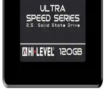
Performans ve Güvenilir Depolama Çözümü
Samsung 870 EVO 500GB SSD, yüksek hız, dayanıklılık ve
güvenilirlik sunarak günlük kullanım, oyun ve profesyonel
uygulamalar için ideal depolama çözümüdür.
Hiksemi 240GB ve Kioxia Exceria 480GB SSD
Karşılaştırması Performans ve Kapasite Analizi
İki popüler SSD modeli Hiksemi 240GB ve Kioxia Exceria
480GB'nin hız, kapasite ve güvenilirlik özellikleri detaylı
karşılaştırmasıyla performans farklarını keşfedin.
Hi-Level 512GB Elite ve Sandisk SSD Plus 240GB
Karşılaştırması: Hangi SSD Sizin İçin Uygun
Bu karşılaştırmada Hi-Level 512GB Elite ve Sandisk SSD Plus
240GB'nin hız, kapasite ve dayanıklılık özellikleri inceleniyor, hangi
modelin ihtiyaçlarınıza daha uygun olduğunu gösteriyor.
İzoly N13s Ti I5-3470: Güçlü ve Güvenilir Oyun ve
Çalışma Bilgisayarı