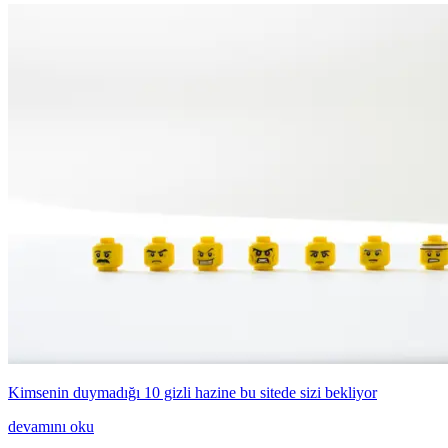
Kimsenin duymadığı 10 gizli hazine bu sitede sizi bekliyor
devamını oku