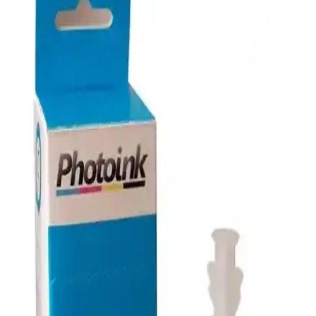
Süblimasyon Yazıcı: Yüksek Kalite ve Çok Yönlü
Bağlantı Seçenekleri
Epson SureColor SC F100, canlı renkler ve yüksek çözünürlük
sunan, kompakt ve sürdürülebilir mürekkep sistemiyle profesyonel
ve amatör kullanıma uygun bir süblimasyon yazıcıdır.
HP 963XL Kırmızı Mürekkep Kartuşu: Yüksek
Kaliteli ve Güvenilir Baskı Çözümü
HP 963XL kırmızı mürekkep kartuşu, yüksek kapasiteli, uyumlu ve
güvenilir baskı sağlar. Renkli ve canlı çıktıların yanı sıra uzun süreli
kullanım sunar, ofis ve profesyonel ihtiyaçlar için ideal bir
çözümdür.
Epson EcoTank L3251 ve L3260 Modellerinin
Detaylı Karşılaştırması
Epson EcoTank L3251 ve L3260 modellerinin özellikleri, kullanıcı
yorumları ve karşılaştırmasıyla en iyi seçimi yapmanıza yardımcı
olacak detaylar burada yer alıyor.
HP Ink Tank Yazıcılar: Yüksek Kapasiteli