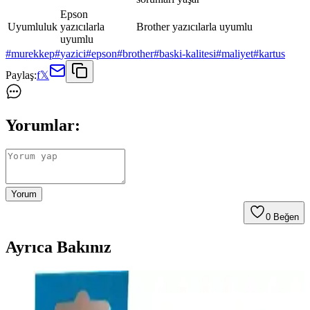
Epson
Uyumluluk
yazıcılarla
Brother yazıcılarla uyumlu
uyumlu
#
murekkep
#
yazici
#
epson
#
brother
#
baski-kalitesi
#
maliyet
#
kartus
Paylaş:
f
𝕏
Yorumlar:
Yorum
0
Beğen
Ayrıca Bakınız
Epson SureColor SC F100 Mürekkep Püskürtme
Süblimasyon Yazıcı: Yüksek Kalite ve Çok Yönlü