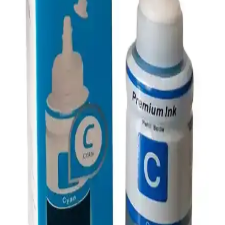
HP Ink Tank yazıcılar, yüksek baskı kapasitesi ve ekonomik
mürekkep tankı sistemi sunar. HP Smart uygulaması ile yazıcı
yönetimi kolaylaşır, destek hizmetleri performansı artırır. Ev ve
ofisler için ideal çözüm.
Photoink 112 Ecotank ve Premium Epson 103
Mürekkep Karşılaştırması
Bu makalede, Photoink 112 Ecotank ve Premium Epson 103
mürekkep ürünlerinin renk kalitesi, kullanım kolaylığı ve kullanıcı
deneyimleri açısından detaylı karşılaştırması sunuluyor.
HP 652 Serisi Mürekkep Kartuşları Karşılaştırması:
Renkli ve Siyah Baskı Performansı
HP 652 serisi renkli ve siyah mürekkep kartuşlarının performansını,
kullanıcı yorumlarını ve özelliklerini karşılaştırıyoruz. Dayanıklılık,
baskı kalitesi ve maliyet avantajlarını detaylandırıyoruz.
HP 304 ve 305 Renkli Mürekkep Kartuşları
Karşılaştırması ve Teknik Özellikler