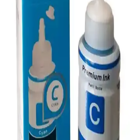
Mürekkep Tankı ve Akıllı Yönetim Çözümleri
HP Ink Tank yazıcılar, yüksek baskı kapasitesi ve ekonomik
mürekkep tankı sistemi sunar. HP Smart uygulaması ile yazıcı
yönetimi kolaylaşır, destek hizmetleri performansı artırır. Ev ve
ofisler için ideal çözüm.
Photoink 112 Ecotank ve Premium Epson 103
Mürekkep Karşılaştırması
Bu makalede, Photoink 112 Ecotank ve Premium Epson 103
mürekkep ürünlerinin renk kalitesi, kullanım kolaylığı ve kullanıcı
deneyimleri açısından detaylı karşılaştırması sunuluyor.
HP 652 Serisi Mürekkep Kartuşları Karşılaştırması:
Renkli ve Siyah Baskı Performansı
HP 652 serisi renkli ve siyah mürekkep kartuşlarının performansını,
kullanıcı yorumlarını ve özelliklerini karşılaştırıyoruz. Dayanıklılık,
baskı kalitesi ve maliyet avantajlarını detaylandırıyoruz.
HP 304 ve 305 Renkli Mürekkep Kartuşları
Karşılaştırması ve Teknik Özellikler