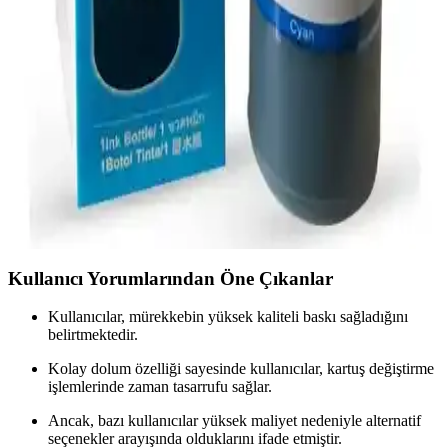
HP 304 ve 305 modelleri, yüksek kaliteli renkli baskı ve güvenilirlik
sunar. Her iki ürün de ofis ve ev kullanımı için uygun olup,
performans ve çevre dostu özellikleriyle öne çıkar.
Photoink T6642 ve Premium Epson 103 Mürekkep
Karşılaştırması ve Kullanıcı Yorumları
Bu makalede, Photoink T6642 ve Premium Epson 103
mürekkeplerinin özellikleri, performansları ve kullanıcı yorumları
detaylı şekilde incelenerek en uygun seçimi yapmanıza yardımcı
oluyor.
Kullanıcı Yorumlarından Öne Çıkanlar
Kullanıcılar, mürekkebin yüksek kaliteli baskı sağladığını
belirtmektedir.
Kolay dolum özelliği sayesinde kullanıcılar, kartuş değiştirme
işlemlerinde zaman tasarrufu sağlar.
Ancak, bazı kullanıcılar yüksek maliyet nedeniyle alternatif
seçenekler arayışında olduklarını ifade etmiştir.