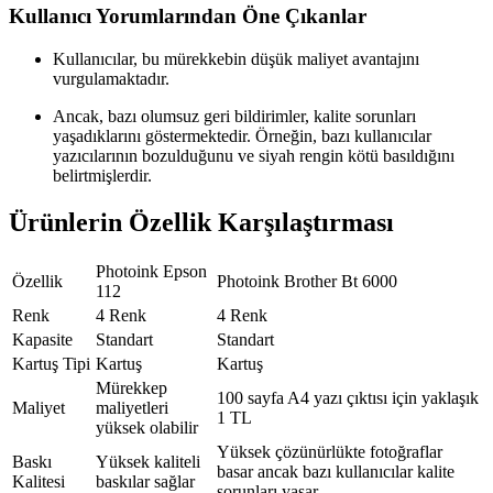
Kullanıcı Yorumlarından Öne Çıkanlar
Kullanıcılar, bu mürekkebin düşük maliyet avantajını
vurgulamaktadır.
Ancak, bazı olumsuz geri bildirimler, kalite sorunları
yaşadıklarını göstermektedir. Örneğin, bazı kullanıcılar
yazıcılarının bozulduğunu ve siyah rengin kötü basıldığını
belirtmişlerdir.
Ürünlerin Özellik Karşılaştırması
Photoink Epson
Özellik
Photoink Brother Bt 6000
112
Renk
4 Renk
4 Renk
Kapasite
Standart
Standart
Kartuş Tipi
Kartuş
Kartuş
Mürekkep
100 sayfa A4 yazı çıktısı için yaklaşık
Maliyet
maliyetleri
1 TL
yüksek olabilir
Yüksek çözünürlükte fotoğraflar
Baskı
Yüksek kaliteli
basar ancak bazı kullanıcılar kalite
Kalitesi
baskılar sağlar
sorunları yaşar