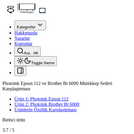
Kategoriler
Hakkımızda
Yazarlar
Kuponlar
Ara...
⌘
K
Toggle theme
Photoink Epson 112 ve Brother Bt 6000 Mürekkep Setleri
Karşılaştırması
Ürün 1: Photoink Epson 112
Ürün 2: Photoink Brother Bt 6000
Ürünlerin Özellik Karşılaştırması
Birinci ürün
3.7
/
5