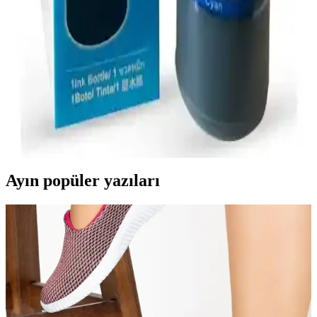
HP 304 ve 305 modelleri, yüksek kaliteli renkli baskı ve güvenilirlik
sunar. Her iki ürün de ofis ve ev kullanımı için uygun olup,
performans ve çevre dostu özellikleriyle öne çıkar.
Photoink T6642 ve Premium Epson 103 Mürekkep
Karşılaştırması ve Kullanıcı Yorumları
Bu makalede, Photoink T6642 ve Premium Epson 103
mürekkeplerinin özellikleri, performansları ve kullanıcı yorumları
detaylı şekilde incelenerek en uygun seçimi yapmanıza yardımcı
oluyor.
Ayın popüler yazıları