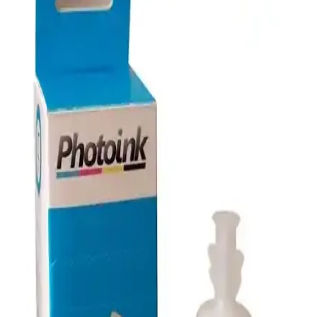
Bağlantı Seçenekleri
Epson SureColor SC F100, canlı renkler ve yüksek çözünürlük
sunan, kompakt ve sürdürülebilir mürekkep sistemiyle profesyonel
ve amatör kullanıma uygun bir süblimasyon yazıcıdır.
HP 963XL Kırmızı Mürekkep Kartuşu: Yüksek
Kaliteli ve Güvenilir Baskı Çözümü
HP 963XL kırmızı mürekkep kartuşu, yüksek kapasiteli, uyumlu ve
güvenilir baskı sağlar. Renkli ve canlı çıktıların yanı sıra uzun süreli
kullanım sunar, ofis ve profesyonel ihtiyaçlar için ideal bir
çözümdür.
Epson EcoTank L3251 ve L3260 Modellerinin
Detaylı Karşılaştırması
Epson EcoTank L3251 ve L3260 modellerinin özellikleri, kullanıcı
yorumları ve karşılaştırmasıyla en iyi seçimi yapmanıza yardımcı
olacak detaylar burada yer alıyor.
HP Ink Tank Yazıcılar: Yüksek Kapasiteli
Mürekkep Tankı ve Akıllı Yönetim Çözümleri