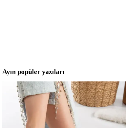
sürekli buhar ile kırışıklıkları etkili biçimde giderir. Damlama ve
kireç önleme sistemleri, otomatik kapanma ve 350 ml su haznesiyle
günlük kullanım için güvenli ve pratik bir seçenek sunar.
Philips GC5037/80 Azur Elite OptimalTEMP
Buharlı Ütü — Hızlı Isınma ve Kumaş Güvenliği
Philips GC5037/80 Azur Elite, OptimalTEMP ile kumaşa zarar
vermeden hızlı ütüleme sağlar. DynamiQ buhar yönetimi ve
SteamGlide Advanced tabanıyla kırışıkları etkili açar; 350 ml su
haznesi ve otomatik kapanma güvenlik sunar.
Ayın popüler yazıları