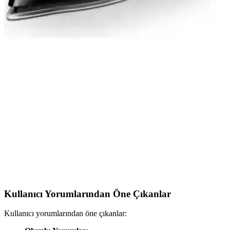
Philips Azur GC4850/22 Buharlı Ütü Özellikleri ve
Performans Değerlendirmesi: Tasarım, Güvenlik ve
Kullanıcı Deneyimi
GC4850/22, 2600 W güç, Steam Glide Plus taban ve 50 g/dk
sürekli buhar ile kırışıklıkları etkili biçimde giderir. Damlama ve
kireç önleme sistemleri, otomatik kapanma ve 350 ml su haznesiyle
günlük kullanım için güvenli ve pratik bir seçenek sunar.
Philips GC5037/80 Azur Elite OptimalTEMP
Buharlı Ütü — Hızlı Isınma ve Kumaş Güvenliği
Philips GC5037/80 Azur Elite, OptimalTEMP ile kumaşa zarar
vermeden hızlı ütüleme sağlar. DynamiQ buhar yönetimi ve
SteamGlide Advanced tabanıyla kırışıkları etkili açar; 350 ml su
haznesi ve otomatik kapanma güvenlik sunar.
Kullanıcı Yorumlarından Öne Çıkanlar
Kullanıcı yorumlarından öne çıkanlar: