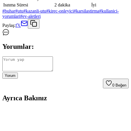
Isınma Süresi
2 dakika
İyi
#
buhar
#
utu
#
kazanli-utu
#
kirec-onleyici
#
karsilastirma
#
kullanici-
yorumlari
#
ev-aletleri
Paylaş:
f
𝕏
Yorumlar:
Yorum
0
Beğen
Ayrıca Bakınız
Air Fryer Temizliği İçin Etkili Yöntemler ve Dikkat
Edilmesi Gereken Hususlar