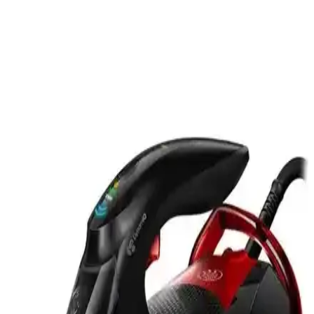
Air fryer temizliği, cihazın performansını korumak ve hijyen
sağlamak için önemlidir. Doğru malzemelerle düzenli temizlik,
kimyasal riskleri azaltır ve cihaz ömrünü uzatır.
Airfryer Bobin Temizliği ve Yanık Lekelerinin
Giderilmesi İçin Etkili Yöntemler
Airfryer bobinlerinde oluşan yanık lekeleri ve kokuların
temizlenmesi için sıcak su, buharlı temizlik ve dikkatli kimyasal
kullanımı gibi yöntemler detaylı şekilde açıklanmıştır.
Rowenger NB301 Mini Seyahat Ütüsü: Hafif ve
Etkili Seyahat Aksesuarı
Rowenger NB301 mini seyahat ütüsü, hafifliği ve etkili
performansıyla seyahatlerde kolay kullanım sağlar. Seramik tabanı,
hızlı ısınma ve buhar çıkışıyla kırışıklıkları giderir, güvenlik
özellikleriyle öne çıkar.
Kiwi Ksı 6316 Seyahat Ütüsü: Hafif ve Pratik
Tasarımıyla Etkili Ütüleme Çözümü
Kiwi Ksı 6316 seyahat ütüsü, hafifliği, katlanabilir tasarımı ve hızlı