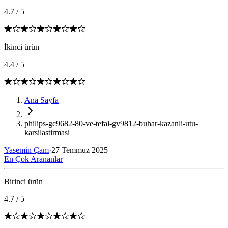
4.7
/
5
İkinci ürün
4.4
/
5
Ana Sayfa
philips-gc9682-80-ve-tefal-gv9812-buhar-kazanli-utu-
karsilastirmasi
Yasemin Çam
·
27 Temmuz 2025
En Çok Arananlar
Birinci ürün
4.7
/
5