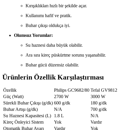
Kırışıklıkları hızlı bir şekilde açar.
Kullanımı hafif ve pratik.
Buhar çıkışı oldukça iyi.
Olumsuz Yorumlar:
Su haznesi daha büyük olabilir.
Ara sıra kireç püskürtme sorunu yaşanabilir.
Buhar gücü düzensiz olabilir.
Ürünlerin Özellik Karşılaştırması
Özellik
Philips GC9682/80
Tefal GV9812
Güç (Watt)
2700 W
3000 W
Sürekli Buhar Çıkışı (g/dk)
600 g/dk
180 g/dk
Buhar Artışı (g/dk)
N/A
700 g/dk
Su Haznesi Kapasitesi (L)
1.8 L
N/A
Kireç Önleyici Sistem
Yok
Vardır
Otomatik Buhar Ayarı
Vardır
Yok