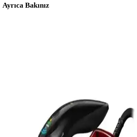
Ayrıca Bakınız
Air Fryer Temizliği İçin Etkili Yöntemler ve Dikkat
Edilmesi Gereken Hususlar
Air fryer temizliği, cihazın performansını korumak ve hijyen
sağlamak için önemlidir. Doğru malzemelerle düzenli temizlik,
kimyasal riskleri azaltır ve cihaz ömrünü uzatır.
Airfryer Bobin Temizliği ve Yanık Lekelerinin
Giderilmesi İçin Etkili Yöntemler
Airfryer bobinlerinde oluşan yanık lekeleri ve kokuların
temizlenmesi için sıcak su, buharlı temizlik ve dikkatli kimyasal
kullanımı gibi yöntemler detaylı şekilde açıklanmıştır.
Rowenger NB301 Mini Seyahat Ütüsü: Hafif ve
Etkili Seyahat Aksesuarı
Rowenger NB301 mini seyahat ütüsü, hafifliği ve etkili
performansıyla seyahatlerde kolay kullanım sağlar. Seramik tabanı,
hızlı ısınma ve buhar çıkışıyla kırışıklıkları giderir, güvenlik