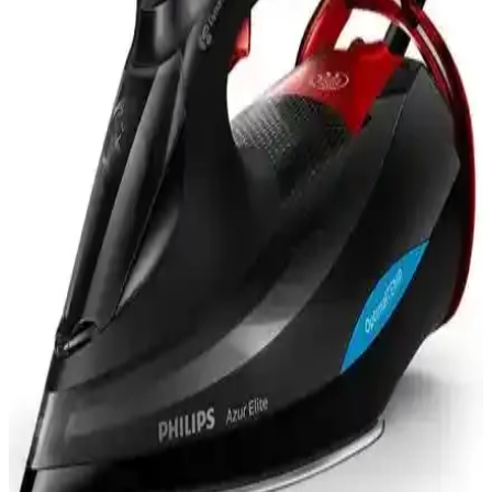
özellikleriyle öne çıkar.
Kiwi Ksı 6316 Seyahat Ütüsü: Hafif ve Pratik
Tasarımıyla Etkili Ütüleme Çözümü
Kiwi Ksı 6316 seyahat ütüsü, hafifliği, katlanabilir tasarımı ve hızlı
ısınma özelliğiyle seyahatlerde ideal. Buhar ayarı ve dayanıklı çelik
tabanıyla kullanımı kolay ve etkili ütüleme sağlar.
Tefal GV9230 Pro Express Protect Ütü Modeli
Hakkında Teknik Bilgi ve Arama Sonuçları
Tefal GV9230 Pro Express Protect ütü modeli hakkında arama
sonuçlarında teknik bilgi ve kullanıcı yorumları bulunmamaktadır.
Detaylı bilgi için resmi kaynaklara başvurulması önerilir.
PiranTech CB-107C Buharlı Temizlik Makinası
Yedek Aparat Seti İncelemesi ve Kullanım Rehberi
PiranTech CB-107C yedek aparat seti, buharlı temizlik
makineleriyle uyumlu, yüksek performanslı ve kullanışlı temizlik
aksesuarları sunar. Dayanıklı malzeme ve pratik kullanım
avantajlarıyla öne çıkar.