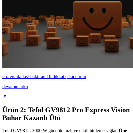
Göreni iki kez baktıran 10 dikkat çekici ürün
devamını oku
Ürün 2: Tefal GV9812 Pro Express Vision
Buhar Kazanlı Ütü
Tefal GV9812, 3000 W gücü ile hızlı ve etkili ütüleme sağlar.
Öne