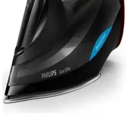
ısınma özelliğiyle seyahatlerde ideal. Buhar ayarı ve dayanıklı çelik
tabanıyla kullanımı kolay ve etkili ütüleme sağlar.
Tefal GV9230 Pro Express Protect Ütü Modeli
Hakkında Teknik Bilgi ve Arama Sonuçları
Tefal GV9230 Pro Express Protect ütü modeli hakkında arama
sonuçlarında teknik bilgi ve kullanıcı yorumları bulunmamaktadır.
Detaylı bilgi için resmi kaynaklara başvurulması önerilir.
PiranTech CB-107C Buharlı Temizlik Makinası
Yedek Aparat Seti İncelemesi ve Kullanım Rehberi
PiranTech CB-107C yedek aparat seti, buharlı temizlik
makineleriyle uyumlu, yüksek performanslı ve kullanışlı temizlik
aksesuarları sunar. Dayanıklı malzeme ve pratik kullanım
avantajlarıyla öne çıkar.
Philips Azur GC4850/22 Buharlı Ütü Özellikleri ve
Performans Değerlendirmesi: Tasarım, Güvenlik ve
Kullanıcı Deneyimi
GC4850/22, 2600 W güç, Steam Glide Plus taban ve 50 g/dk