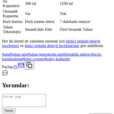
Su
300 ml
1100 ml
Kapasitesi
Otomatik
Var
Yok
Kapanma
Hızlı Isınma
Hızlı ısınma süresi
7 dakikada ısınıyor
Taban
SteamGlide Elite
Özel Seramik Taban
Teknolojisi
Her iki ürünü de yakından tanımak için
birinci ürünün detaylı
incelemesi
ve
ikinci ürünün detaylı incelemesine
göz atabilirsin.
#
utu
#
buhar-utu
#
buhar-jeneratorlu-utu
#
kirisiklik-giderici
#
uclu-
karsilastirma
#
kirec-cozme
#
kolay-kullanim
Paylaş:
f
𝕏
Yorumlar:
Yorum