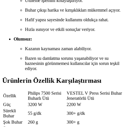
Ütüleme işlemini kolaylaştırıyor.
Buhar çıkışı harika ve kırışıklıkları mükemmel açıyor.
Hafif yapısı sayesinde kullanımı oldukça rahat.
Hızla ısınıyor ve etkili sonuçlar veriyor.
Olumsuz:
Kazanın kaynaması zaman alabiliyor.
Bazen su damlatma sorunu yaşanabiliyor ve su
haznesinin görünmemesi kullanıcılar için sorun teşkil
ediyor.
Ürünlerin Özellik Karşılaştırması
Philips 7500 Serisi
VESTEL V Press Serisi Buhar
Özellik
Buharlı Ütü
Jeneratörlü Ütü
Güç
3200 W
2200 W
Sürekli
55 g/dk
300+ g/dk
Buhar
Şok Buhar
260 g
300+ g