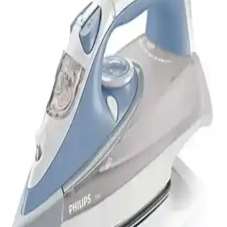
Kiwi Ksı 6316 seyahat ütüsü, hafifliği, katlanabilir tasarımı ve hızlı
ısınma özelliğiyle seyahatlerde ideal. Buhar ayarı ve dayanıklı çelik
tabanıyla kullanımı kolay ve etkili ütüleme sağlar.
Tefal GV9566 Pro Express Ultimate Buhar Kazanlı
Ütü İncelemesi ve Özellikleri
Tefal GV9566 Pro Express Ultimate, 2600 watt gücü ve yüksek
basınçlı buhar teknolojisiyle üstün ütüleme sağlar, dayanıklı tasarımı
ve kullanıcı dostu özellikleriyle öne çıkar.
Tefal GV9230 Pro Express Protect Ütü Modeli
Hakkında Teknik Bilgi ve Arama Sonuçları
Tefal GV9230 Pro Express Protect ütü modeli hakkında arama
sonuçlarında teknik bilgi ve kullanıcı yorumları bulunmamaktadır.
Detaylı bilgi için resmi kaynaklara başvurulması önerilir.
Profilo UBS1401 2200 Watt Buhar Kazanlı Ütü
Güçlü Performans ve Dayanıklılık
Profilo UBS1401, 2200 watt gücü, yüksek buhar çıkışı ve dayanıklı