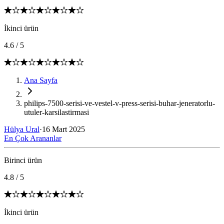
İkinci ürün
4.6
/
5
Ana Sayfa
philips-7500-serisi-ve-vestel-v-press-serisi-buhar-jeneratorlu-
utuler-karsilastirmasi
Hülya Ural
·
16 Mart 2025
En Çok Arananlar
Birinci ürün
4.8
/
5
İkinci ürün