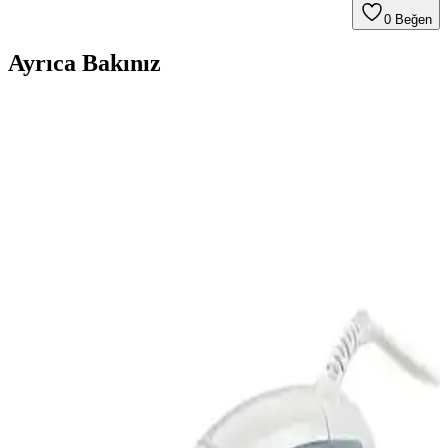
0
Beğen
Ayrıca Bakınız
Rowenger NB301 Mini Seyahat Ütüsü: Hafif ve
Etkili Seyahat Aksesuarı
Rowenger NB301 mini seyahat ütüsü, hafifliği ve etkili
performansıyla seyahatlerde kolay kullanım sağlar. Seramik tabanı,
hızlı ısınma ve buhar çıkışıyla kırışıklıkları giderir, güvenlik
özellikleriyle öne çıkar.
Philips DST7510/80 ve Tefal FV9E5 Buharlı Ütü
Karşılaştırması: Performans ve Özellikler
İki popüler buharlı ütü olan Philips DST7510/80 ve Tefal FV9E5'in
özelliklerini, kullanıcı yorumlarını ve performanslarını
karşılaştırıyoruz. Hangi model ihtiyaçlarınıza uygun karar vermenize
yardımcı oluyor.
Kiwi Ksı 6316 Seyahat Ütüsü: Hafif ve Pratik