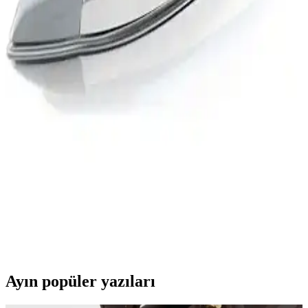
Profilo UBS1401, 2200 watt gücü, yüksek buhar çıkışı ve dayanıklı
paslanmaz çelik tabanı ile etkili ve uzun ömürlü ütüleme deneyimi
sunar, zaman kazandıran özellikleriyle öne çıkar.
Vestel V Press 2000 Lila Buharlı Jenaratörlü Ütü:
Güçlü ve Kullanıcı Dostu Tasarım Özellikleri
Vestel V Press 2000 Lila, yüksek buhar gücü ve geniş su tankıyla
etkili kırışıklık giderir, enerji tasarrufu sağlar ve şık tasarımıyla
kullanıcı konforu sunar.
Philips Azur GC4850/22 Buharlı Ütü Özellikleri ve
Performans Değerlendirmesi: Tasarım, Güvenlik ve
Kullanıcı Deneyimi
GC4850/22, 2600 W güç, Steam Glide Plus taban ve 50 g/dk
sürekli buhar ile kırışıklıkları etkili biçimde giderir. Damlama ve
kireç önleme sistemleri, otomatik kapanma ve 350 ml su haznesiyle
günlük kullanım için güvenli ve pratik bir seçenek sunar.
Ayın popüler yazıları