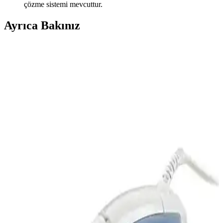
çözme sistemi mevcuttur.
Ayrıca Bakınız
Rowenger NB301 Mini Seyahat Ütüsü: Hafif ve
Etkili Seyahat Aksesuarı
Rowenger NB301 mini seyahat ütüsü, hafifliği ve etkili
performansıyla seyahatlerde kolay kullanım sağlar. Seramik tabanı,
hızlı ısınma ve buhar çıkışıyla kırışıklıkları giderir, güvenlik
özellikleriyle öne çıkar.
Philips DST7510/80 ve Tefal FV9E5 Buharlı Ütü
Karşılaştırması: Performans ve Özellikler
İki popüler buharlı ütü olan Philips DST7510/80 ve Tefal FV9E5'in
özelliklerini, kullanıcı yorumlarını ve performanslarını
karşılaştırıyoruz. Hangi model ihtiyaçlarınıza uygun karar vermenize
yardımcı oluyor.
Kiwi Ksı 6316 Seyahat Ütüsü: Hafif ve Pratik
Tasarımıyla Etkili Ütüleme Çözümü