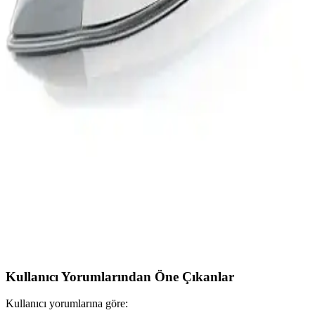
paslanmaz çelik tabanı ile etkili ve uzun ömürlü ütüleme deneyimi
sunar, zaman kazandıran özellikleriyle öne çıkar.
Vestel V Press 2000 Lila Buharlı Jenaratörlü Ütü:
Güçlü ve Kullanıcı Dostu Tasarım Özellikleri
Vestel V Press 2000 Lila, yüksek buhar gücü ve geniş su tankıyla
etkili kırışıklık giderir, enerji tasarrufu sağlar ve şık tasarımıyla
kullanıcı konforu sunar.
Philips Azur GC4850/22 Buharlı Ütü Özellikleri ve
Performans Değerlendirmesi: Tasarım, Güvenlik ve
Kullanıcı Deneyimi
GC4850/22, 2600 W güç, Steam Glide Plus taban ve 50 g/dk
sürekli buhar ile kırışıklıkları etkili biçimde giderir. Damlama ve
kireç önleme sistemleri, otomatik kapanma ve 350 ml su haznesiyle
günlük kullanım için güvenli ve pratik bir seçenek sunar.
Kullanıcı Yorumlarından Öne Çıkanlar
Kullanıcı yorumlarına göre: