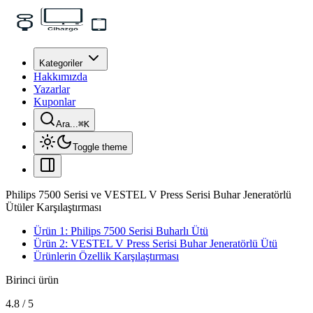
Kategoriler
Hakkımızda
Yazarlar
Kuponlar
Ara...
⌘
K
Toggle theme
Philips 7500 Serisi ve VESTEL V Press Serisi Buhar Jeneratörlü
Ütüler Karşılaştırması
Ürün 1: Philips 7500 Serisi Buharlı Ütü
Ürün 2: VESTEL V Press Serisi Buhar Jeneratörlü Ütü
Ürünlerin Özellik Karşılaştırması
Birinci ürün
4.8
/
5