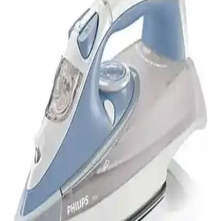
Tasarımıyla Etkili Ütüleme Çözümü
Kiwi Ksı 6316 seyahat ütüsü, hafifliği, katlanabilir tasarımı ve hızlı
ısınma özelliğiyle seyahatlerde ideal. Buhar ayarı ve dayanıklı çelik
tabanıyla kullanımı kolay ve etkili ütüleme sağlar.
Tefal GV9566 Pro Express Ultimate Buhar Kazanlı
Ütü İncelemesi ve Özellikleri
Tefal GV9566 Pro Express Ultimate, 2600 watt gücü ve yüksek
basınçlı buhar teknolojisiyle üstün ütüleme sağlar, dayanıklı tasarımı
ve kullanıcı dostu özellikleriyle öne çıkar.
Tefal GV9230 Pro Express Protect Ütü Modeli
Hakkında Teknik Bilgi ve Arama Sonuçları
Tefal GV9230 Pro Express Protect ütü modeli hakkında arama
sonuçlarında teknik bilgi ve kullanıcı yorumları bulunmamaktadır.
Detaylı bilgi için resmi kaynaklara başvurulması önerilir.
Profilo UBS1401 2200 Watt Buhar Kazanlı Ütü
Güçlü Performans ve Dayanıklılık