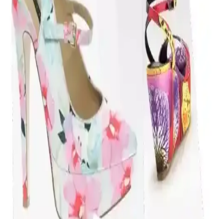
Kadınlar İçin Şık ve Konforlu Spor Ayakkabı
Seçenekleri Güncel Trendler ve Tasarım
Özellikleriyle
Kadınlar için estetik ve konforu bir arada sunan spor ayakkabılar,
renk ve tasarım çeşitleriyle günlük yaşamda ve spor yaparken ideal
seçimler sunuyor.
Lacivert Erkek Spor Ayakkabıları: Model ve Renk
Seçenekleri Hakkında Detaylı İnceleme
Lacivert erkek spor ayakkabılar, hafif ve nefes alabilir
malzemeleriyle günlük ve spor aktivitelerinde rahatlık sağlar, farklı
modeller ve renk seçenekleriyle tarzınıza uyum sağlar.
Takı Bileklikleri ve Renk Seçenekleri: Stil ve
Kullanım İpuçları
Takı bileklikleri, renk ve tasarımlarla kişisel tarzı yansıtan önemli
aksesuarlar. Renkler, kullanım alanları ve malzeme seçimleriyle
estetik ve fonksiyonellik sağlar.