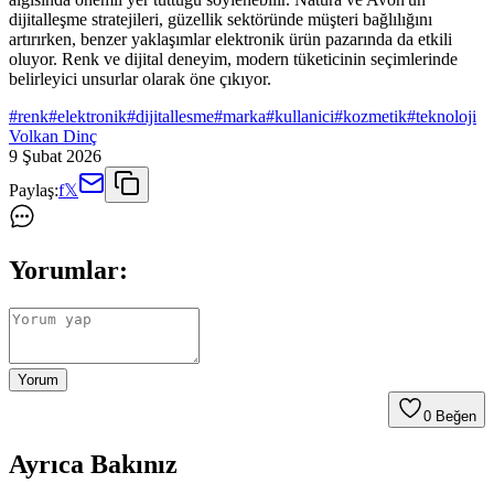
dijitalleşme stratejileri, güzellik sektöründe müşteri bağlılığını
artırırken, benzer yaklaşımlar elektronik ürün pazarında da etkili
oluyor. Renk ve dijital deneyim, modern tüketicinin seçimlerinde
belirleyici unsurlar olarak öne çıkıyor.
#
renk
#
elektronik
#
dijitallesme
#
marka
#
kullanici
#
kozmetik
#
teknoloji
Volkan Dinç
9 Şubat 2026
Paylaş:
f
𝕏
Yorumlar:
Yorum
0
Beğen
Ayrıca Bakınız