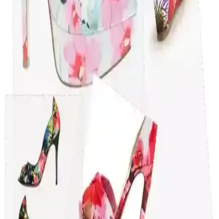
Takı Bileklikleri ve Renk Seçenekleri: Stil ve
Kullanım İpuçları
Takı bileklikleri, renk ve tasarımlarla kişisel tarzı yansıtan önemli
aksesuarlar. Renkler, kullanım alanları ve malzeme seçimleriyle
estetik ve fonksiyonellik sağlar.
Spor Ayakkabılarında Modern Tasarım ve Şıklık:
Günlük ve Spor Kullanımına Uygun Seçenekler
Günümüzde spor ayakkabıları, şıklık ve modern tasarım unsurlarını
yansıtarak günlük yaşamda da önemli bir yer tutar. Renk, malzeme
ve kullanım alanlarındaki çeşitlilikle her tarza uygun seçenekler
sunar.
Kadın Toka Renkleri ve Mona Lisa Markasıyla
Uyumlu Seçenekler Rehberi
Mona Lisa markasının kadın tokalarında pastel, canlı ve nötr renkler
arasındaki uyum ve seçim ipuçlarıyla tarzınıza uygun aksesuarları
keşfedin.