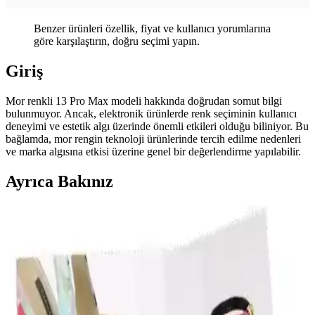
Benzer ürünleri özellik, fiyat ve kullanıcı yorumlarına
göre karşılaştırın, doğru seçimi yapın.
Giriş
Mor renkli 13 Pro Max modeli hakkında doğrudan somut bilgi
bulunmuyor. Ancak, elektronik ürünlerde renk seçiminin kullanıcı
deneyimi ve estetik algı üzerinde önemli etkileri olduğu biliniyor. Bu
bağlamda, mor rengin teknoloji ürünlerinde tercih edilme nedenleri
ve marka algısına etkisi üzerine genel bir değerlendirme yapılabilir.
Ayrıca Bakınız
Fata Morgana Aksesuarlarında Renk Seçenekleri
Beyaz ve Mavi ile Kişisel Tarz ve Koruma
Fata Morgana aksesuarları, beyaz ve mavi renk seçenekleriyle
estetik ve fonksiyonellik sunar. Beyaz sade ve modern, mavi ise
enerjik ve genç bir görünüm sağlar, kullanım alanlarına göre tercih
edilir.