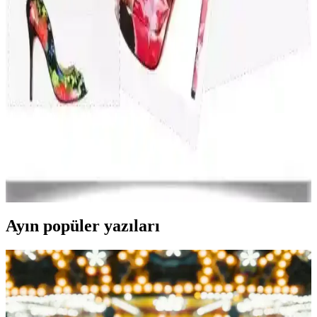
Spor Ayakkabılarında Performans ve Şıklığın
Birlikte Sunulduğu Güncel Trendler
Günümüzde spor ayakkabıları hem performans hem de şıklık
açısından öne çıkıyor. Hafif malzemeler, dayanıklılık, teknolojik
yenilikler ve moda trendleriyle spor ve günlük yaşamda tercih
ediliyor.
Ayakkabı ve Çantada Renk Seçimiyle Stilinizi
Güçlendirme Rehberi
Moda dünyasında ayakkabı ve çanta renkleri, stil ve kişisel ifade
açısından önemli. Trendler, renk psikolojisi ve uyum ipuçlarıyla
şıklığınızı artırın.
Ayın popüler yazıları