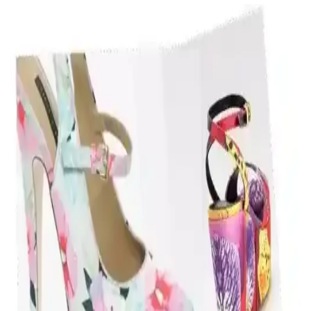
Fata Morgana Aksesuarlarında Renk Seçenekleri
Beyaz ve Mavi ile Kişisel Tarz ve Koruma
Fata Morgana aksesuarları, beyaz ve mavi renk seçenekleriyle
estetik ve fonksiyonellik sunar. Beyaz sade ve modern, mavi ise
enerjik ve genç bir görünüm sağlar, kullanım alanlarına göre tercih
edilir.
Kadınlar İçin Şık ve Konforlu Spor Ayakkabı
Seçenekleri Güncel Trendler ve Tasarım
Özellikleriyle
Kadınlar için estetik ve konforu bir arada sunan spor ayakkabılar,
renk ve tasarım çeşitleriyle günlük yaşamda ve spor yaparken ideal
seçimler sunuyor.
Lacivert Erkek Spor Ayakkabıları: Model ve Renk
Seçenekleri Hakkında Detaylı İnceleme
Lacivert erkek spor ayakkabılar, hafif ve nefes alabilir
malzemeleriyle günlük ve spor aktivitelerinde rahatlık sağlar, farklı
modeller ve renk seçenekleriyle tarzınıza uyum sağlar.