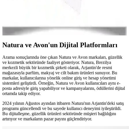
Ayakkabı ve Çantada Renk Seçimiyle Stilinizi
Güçlendirme Rehberi
Moda dünyasında ayakkabı ve çanta renkleri, stil ve kişisel ifade
açısından önemli. Trendler, renk psikolojisi ve uyum ipuçlarıyla
şıklığınızı artırın.
Natura ve Avon'un Dijital Platformları
Arama sonuçlarında öne çıkan Natura ve Avon markaları, güzellik
ve kozmetik sektöründe faaliyet gösteriyor. Natura, Brezilya
merkezli büyük bir kozmetik şirketi olarak, Arjantin'de resmi
mağazasıyla parfüm, makyaj ve cilt bakım ürünleri sunuyor. Bu
markalar, kullanıcılarına yönelik online giriş ve hesap yönetimi
sistemleri geliştirdi. Örneğin, Natura ve Avon kullanıcıları aynı e-
posta adresiyle giriş yapabiliyor ve kampanyalarını, ödüllerini dijital
ortamda takip ediyor.
2024 yılının Ağustos ayından itibaren Natura'nın Arjantin'deki satış
programı güncellendi ve bu sayede kullanıcı deneyimi iyileştirildi.
Bu dijitalleşme, güzellik ürünleri sektöründe müşteri bağlılığını
artırıyor ve markaların pazar payını güçlendiriyor.