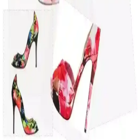
Spor Ayakkabılarında Modern Tasarım ve Şıklık:
Günlük ve Spor Kullanımına Uygun Seçenekler
Günümüzde spor ayakkabıları, şıklık ve modern tasarım unsurlarını
yansıtarak günlük yaşamda da önemli bir yer tutar. Renk, malzeme
ve kullanım alanlarındaki çeşitlilikle her tarza uygun seçenekler
sunar.
Kadın Toka Renkleri ve Mona Lisa Markasıyla
Uyumlu Seçenekler Rehberi
Mona Lisa markasının kadın tokalarında pastel, canlı ve nötr renkler
arasındaki uyum ve seçim ipuçlarıyla tarzınıza uygun aksesuarları
keşfedin.
Spor Ayakkabılarında Performans ve Şıklığın
Birlikte Sunulduğu Güncel Trendler
Günümüzde spor ayakkabıları hem performans hem de şıklık
açısından öne çıkıyor. Hafif malzemeler, dayanıklılık, teknolojik
yenilikler ve moda trendleriyle spor ve günlük yaşamda tercih
ediliyor.