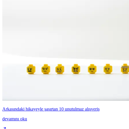
Arkasındaki hikayeyle şaşırtan 10 unutulmaz alışveriş
devamını oku