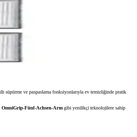
 ile bakım sürecini hızlandırır; fırça kalitesi olumlu, bazı parçalar
n mop fonksiyonunu geniş alanlarda kullanmanıza olanak tanır.
rır ve cihaz performansını optimize eder.
llı süpürme ve paspaslama fonksiyonlarıyla ev temizliğinde pratik
e
OmniGrip-Fünf-Achsen-Arm
gibi yenilikçi teknolojilere sahip