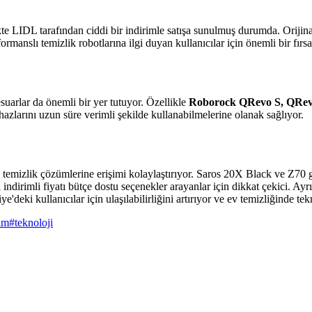
LIDL tarafından ciddi bir indirimle satışa sunulmuş durumda. Orijinal 
anslı temizlik robotlarına ilgi duyan kullanıcılar için önemli bir fırsa
uarlar da önemli bir yer tutuyor. Özellikle
Roborock QRevo S, QRe
azlarını uzun süre verimli şekilde kullanabilmelerine olanak sağlıyor.
emizlik çözümlerine erişimi kolaylaştırıyor. Saros 20X Black ve Z70 gibi
rimli fiyatı bütçe dostu seçenekler arayanlar için dikkat çekici. Ayr
deki kullanıcılar için ulaşılabilirliğini artırıyor ve ev temizliğinde tek
rim
#
teknoloji