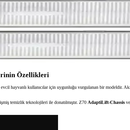
in temel parçaları tek pakette sunar. Kolay montaj ve dayanıklı malzeme
r, Uyum ve Performans İncelemesi
ği için tasarlanmış bir yedek parçadır. Orijinal değildir; ancak robotu
te Güvenilirlik ve Verimlilik Sağlar
 ve mop bezleri ile temizlikte güvenilirlik sağlar, hava kalitesini artı
inin Özellikleri
vcil hayvanlı kullanıcılar için uygunluğu vurgulanan bir modeldir. Akı
şmiş temizlik teknolojileri ile donatılmıştır. Z70
AdaptiLift-Chassis
v