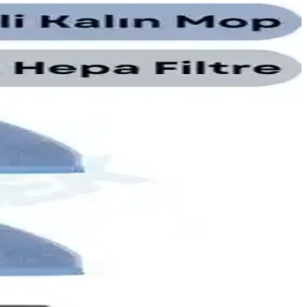
mleri ve yeni model lansmanları seçimde belirleyici oluyor.
rijinalliğini ve üretim bilgilerini gösterir.
i verimliliğini artırabilir. Detaylar yazıda.
ni değerlendirir; kullanıcı geri bildirimleriyle uyum, gürültü ve
r, hava kalitesini iyileştirir.