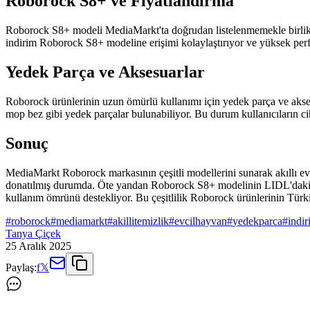
Roborock S8+ ve Fiyatlandırma
Roborock S8+ modeli MediaMarkt'ta doğrudan listelenmemekle birlikte 
indirim Roborock S8+ modeline erişimi kolaylaştırıyor ve yüksek perform
Yedek Parça ve Aksesuarlar
Roborock ürünlerinin uzun ömürlü kullanımı için yedek parça ve akses
mop bez gibi yedek parçalar bulunabiliyor. Bu durum kullanıcıların cih
Sonuç
MediaMarkt Roborock markasının çeşitli modellerini sunarak akıllı ev t
donatılmış durumda. Öte yandan Roborock S8+ modelinin LIDL'daki indi
kullanım ömrünü destekliyor. Bu çeşitlilik Roborock ürünlerinin Türkiye'
#
roborock
#
mediamarkt
#
akillitemizlik
#
evcilhayvan
#
yedekparca
#
indi
Tanya Çiçek
25 Aralık 2025
Paylaş:
f
𝕏