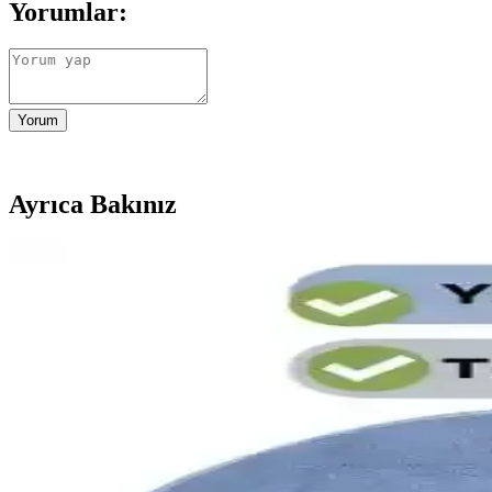
Yorumlar:
Yorum
Ayrıca Bakınız
Roborock ve Alternatif Robot Süpürge Modelleri: Bes
Best Buy'da satılan Roborock ve diğer robot süpürge modelleri, fiyat, 
Roborock Seri Numarası Nerede Yazılır ve Cihaz Güv
Roborock seri numarası cihazın altında veya batarya bölgesinde bulunur.
Roborock Halı Tanıma Teknolojisi ve Robot Süpürgel
Roborock'un halı tanıma teknolojisi hakkında somut veri olmamakla birli