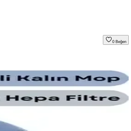
0
Beğen
mleri ve yeni model lansmanları seçimde belirleyici oluyor.
rijinalliğini ve üretim bilgilerini gösterir.
i verimliliğini artırabilir. Detaylar yazıda.