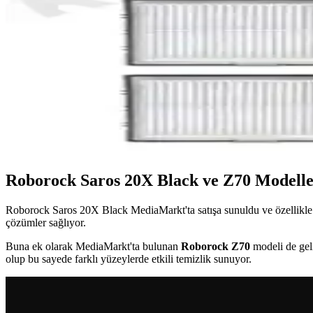
Bu 5 parçalık uyumlu set, Roborock S7, S7 Max, T7 ve T7S modelleri iç
için uyum farklılıkları bildirilir.
Roborock S6 Max V İçin Fiber Paspas Bezi: Özellikle
Roborock S6 Max V için uyumlu fiber paspas bezi, geniş yüzey temizli
Düzenli bakım ve doğru montajla etkili sonuç sağlar.
Roborock S8 ve S8+ Uyumlu Yedek Parça Seti Temizlik
Roborock S8 ve S8+ uyumlu yedek parça seti, yüksek kaliteli HEPA filtre
Roborock Saros 20X Black ve Z70 Modeller
Roborock Saros 20X Black MediaMarkt'ta satışa sunuldu ve özellikle e
çözümler sağlıyor.
Buna ek olarak MediaMarkt'ta bulunan
Roborock Z70
modeli de geli
olup bu sayede farklı yüzeylerde etkili temizlik sunuyor.