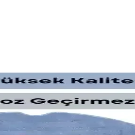
t Buy'da Güncel Seçenekler ve Tavsiyeler
performans ve garanti avantajlarıyla değerlendiriliyor. Kullanıcı deneyi
enliği İçin Neden Önemlidir?
 Bu numara, garanti ve teknik destek işlemlerinde önemli olup, cihazın o
erde Temizlik Performansı Değerlendirmesi
kte, bu teknoloji robot süpürgelerde yüzey algılayarak temizlik ve enerj