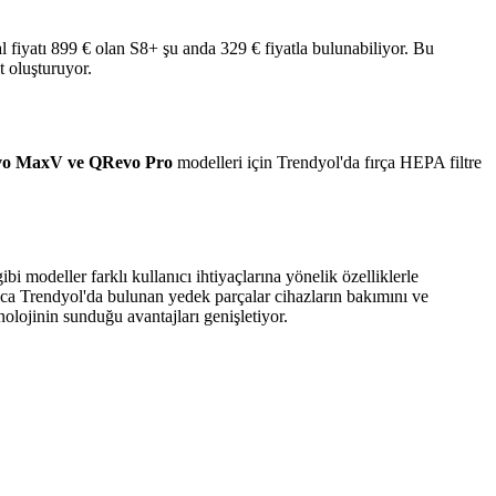
fiyatı 899 € olan S8+ şu anda 329 € fiyatla bulunabiliyor. Bu
t oluşturuyor.
vo MaxV ve QRevo Pro
modelleri için Trendyol'da fırça HEPA filtre
 modeller farklı kullanıcı ihtiyaçlarına yönelik özelliklerle
ıca Trendyol'da bulunan yedek parçalar cihazların bakımını ve
nolojinin sunduğu avantajları genişletiyor.