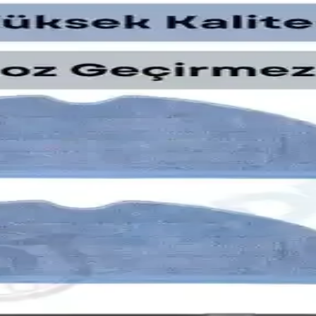
t Buy'da Güncel Seçenekler ve Tavsiyeler
performans ve garanti avantajlarıyla değerlendiriliyor. Kullanıcı deneyi
enliği İçin Neden Önemlidir?
 Bu numara, garanti ve teknik destek işlemlerinde önemli olup, cihazın o
erde Temizlik Performansı Değerlendirmesi
kte, bu teknoloji robot süpürgelerde yüzey algılayarak temizlik ve enerj
 Filtre ve Fırça Yedek Parça Seti
tre ve fırça setinin performans, dayanıklılık ve çevre dostu özellikleri
i Detaylı İnceleme ve Kullanım Rehberi
kapasitesi ve kolay temizlenebilir yapısıyla temizlik performansını artırı
Yedek Seti – Özellikler ve Bakım Analizi