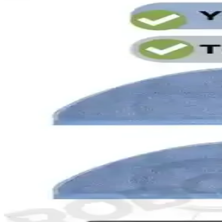
Roborock ve Alternatif Robot Süpürge Modelleri: Bes
Best Buy'da satılan Roborock ve diğer robot süpürge modelleri, fiyat, 
Roborock Seri Numarası Nerede Yazılır ve Cihaz Güv
Roborock seri numarası cihazın altında veya batarya bölgesinde bulunur.
Roborock Halı Tanıma Teknolojisi ve Robot Süpürgel
Roborock'un halı tanıma teknolojisi hakkında somut veri olmamakla birli
Roborock S6 Maxv ve Benzeri Modeller İçin 6 Parçalık
Bu açıklama Roborock S6 Maxv ve benzeri modellere uyumlu 6 parçalı fil
dayanıklılık konularını öne çıkarır.
Xiaomi Roborock S5 Max Uyumlu 2'li HEPA Filtre Set
Xiaomi Roborock S5 Max uyumlu 2'li HEPA filtre seti, yüksek filtrasyon 
Roborock S7/S7 Max, T7 ve T7S için Uyumlu 5 Parça 