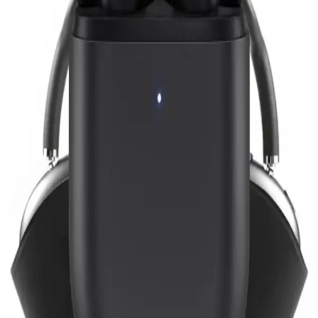
Huawei Freebuds Se 2 ve Xiaomi Redmi Buds 6 Play'in özellikleri,
kullanıcı yorumları ve performansları karşılaştırılarak en uygun
kablosuz kulaklık seçeneği sunuluyor.
Çocuklar İçin En İyi Kablosuz Kulaklık
Karşılaştırması: CARLOTA ve Teknoloji Gelsin
Ürünleri
Çocuklar için tasarlanmış CARLOTA ve Teknoloji Gelsin
kulaklıklarının özellikleri ve kullanıcı yorumlarıyla detaylı
karşılaştırması, doğru seçim yapmanızı sağlar.
Pro 3 Kulaklıklar: Yüksek Kaliteli Ses Deneyimi İçin
En İyi Seçenekler
Pro 3 kulaklıklar, yüksek çözünürlüklü ses, gürültü engelleme ve
uzun pil ömrü ile profesyonel ve kişisel kullanımlar için ideal
seçenekler sunar.
Teknoloji Gelsin Oyuncu Kulaklığı ve Xiaomi
Redmi Buds 6 Lite Karşılaştırması