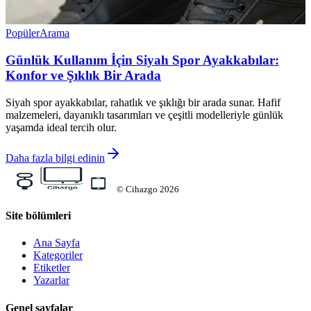
Popüler
Arama
Günlük Kullanım İçin Siyah Spor Ayakkabılar:
Konfor ve Şıklık Bir Arada
Siyah spor ayakkabılar, rahatlık ve şıklığı bir arada sunar. Hafif
malzemeleri, dayanıklı tasarımları ve çeşitli modelleriyle günlük
yaşamda ideal tercih olur.
Daha fazla bilgi edinin
©
Cihazgo
2026
Site bölümleri
Ana Sayfa
Kategoriler
Etiketler
Yazarlar
Genel sayfalar