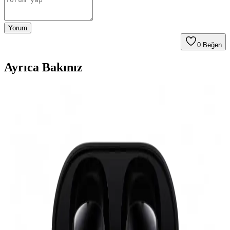
Yorum
0
Beğen
Ayrıca Bakınız
Kadınlar Günü İçin Teknolojik ve Şık Elektronik
Aksesuar Seçenekleri
Kadınlar Günü için estetik ve fonksiyonel Bluetooth özellikli
aksesuarlar, şık tasarımlar ve kullanışlı teknolojik ürünler ideal
hediye seçenekleri sunar. Modern ve kullanışlı ürünlerle anlamlı bir
hediye verme fırsatı yakalayın.
Huawei Freebuds Se 2 ve Xiaomi Redmi Buds 6 Lite
Karşılaştırması: Özellikler ve Kullanıcı Yorumları
Huawei Freebuds Se 2 ve Xiaomi Redmi Buds 6 Lite kulaklıkların
özellikleri, kullanıcı yorumları ve performans karşılaştırmasıyla en
uygun seçimi yapmanızı sağlar.