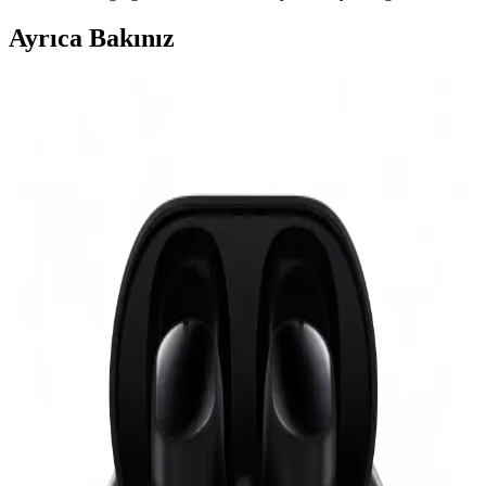
Ayrıca Bakınız
Kadınlar Günü İçin Teknolojik ve Şık Elektronik
Aksesuar Seçenekleri
Kadınlar Günü için estetik ve fonksiyonel Bluetooth özellikli
aksesuarlar, şık tasarımlar ve kullanışlı teknolojik ürünler ideal
hediye seçenekleri sunar. Modern ve kullanışlı ürünlerle anlamlı bir
hediye verme fırsatı yakalayın.
Huawei Freebuds Se 2 ve Xiaomi Redmi Buds 6 Lite
Karşılaştırması: Özellikler ve Kullanıcı Yorumları
Huawei Freebuds Se 2 ve Xiaomi Redmi Buds 6 Lite kulaklıkların
özellikleri, kullanıcı yorumları ve performans karşılaştırmasıyla en
uygun seçimi yapmanızı sağlar.
Huawei Freebuds Se 2 ve Xiaomi Redmi Buds 6
Play Karşılaştırması: Hangi Kulaklık Sizin İçin
Uygun