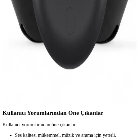
Teknoloji Gelsin oyuncu kulaklığı ve Xiaomi Redmi Buds 6 Lite
modellerini detaylı karşılaştırıyoruz, özellikleri, kullanıcı yorumları
ve seçim ipuçlarıyla doğru tercihi yapmanıza yardımcı oluyoruz.
MATEO ve Mmctech Kablosuz Kulaklık
Karşılaştırması: Özellikler ve Kullanıcı Yorumları
İki popüler kablosuz kulaklık modeli olan MATEO ve Mmctech'in
detaylı özellikleri, kullanıcı yorumları ve karşılaştırması ile en uygun
seçimi yapın.
Redmi Buds 3 Kablosuz Kulaklık Özellikleri ve
Kullanıcı Yararları
Redmi Buds 3, şık tasarımı, yüksek ses kalitesi, uzun pil ömrü ve su
geçirmezliğiyle öne çıkan uygun fiyatlı kablosuz kulaklık
alternatifidir.
Kullanıcı Yorumlarından Öne Çıkanlar
Kullanıcı yorumlarından öne çıkanlar:
Ses kalitesi mükemmel, müzik ve arama için yeterli.