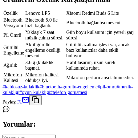
Özellik
Lenovo LP5
Xiaomi Redmi Buds 6 Lite
Bluetooth
Bluetooth 5.0 ile
Bluetooth bağlantısı mevcut.
Versiyonu
hızlı bağlantı.
Yaklaşık 7 saat
Gün boyu kullanım için yeterli şarj
Pil Ömrü
müzik çalma süresi.
süresi.
Aktif gürültü
Gürültü azaltma işlevi var, ancak
Gürültü
engelleme özelliği
bazı kullanıcılar daha etkili
Engelleme
mevcut.
buluyor.
3.6 g (kulaklık
Hafif tasarım, uzun süreli
Ağırlık
başına).
kullanımda rahat.
Mikrofon
Mikrofon kalitesi
Mikrofon performansı tatmin edici.
Kalitesi
oldukça iyi.
#
kablosuz-kulaklik
#
bluetooth
#
gurultu-engelleme
#
pil-omru
#
muzik-
kulakligi
#
oyun-kulakligi
#
telefon-gorusmesi
Paylaş:
f
𝕏
Yorumlar: