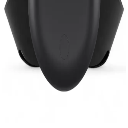
Teknoloji Gelsin Oyuncu Kulaklığı ve Xiaomi
Redmi Buds 6 Lite Karşılaştırması
Teknoloji Gelsin oyuncu kulaklığı ve Xiaomi Redmi Buds 6 Lite
modellerini detaylı karşılaştırıyoruz, özellikleri, kullanıcı yorumları
ve seçim ipuçlarıyla doğru tercihi yapmanıza yardımcı oluyoruz.
MATEO ve Mmctech Kablosuz Kulaklık
Karşılaştırması: Özellikler ve Kullanıcı Yorumları
İki popüler kablosuz kulaklık modeli olan MATEO ve Mmctech'in
detaylı özellikleri, kullanıcı yorumları ve karşılaştırması ile en uygun
seçimi yapın.
Redmi Buds 3 Kablosuz Kulaklık Özellikleri ve
Kullanıcı Yararları
Redmi Buds 3, şık tasarımı, yüksek ses kalitesi, uzun pil ömrü ve su
geçirmezliğiyle öne çıkan uygun fiyatlı kablosuz kulaklık
alternatifidir.