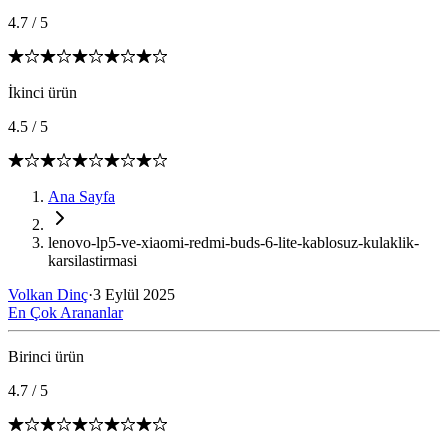
4.7
/
5
İkinci ürün
4.5
/
5
Ana Sayfa
lenovo-lp5-ve-xiaomi-redmi-buds-6-lite-kablosuz-kulaklik-
karsilastirmasi
Volkan Dinç
·
3 Eylül 2025
En Çok Arananlar
Birinci ürün
4.7
/
5