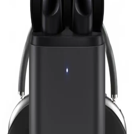
Huawei Freebuds Se 2 ve Xiaomi Redmi Buds 6
Play Karşılaştırması: Hangi Kulaklık Sizin İçin
Uygun
Huawei Freebuds Se 2 ve Xiaomi Redmi Buds 6 Play'in özellikleri,
kullanıcı yorumları ve performansları karşılaştırılarak en uygun
kablosuz kulaklık seçeneği sunuluyor.
Çocuklar İçin En İyi Kablosuz Kulaklık
Karşılaştırması: CARLOTA ve Teknoloji Gelsin
Ürünleri
Çocuklar için tasarlanmış CARLOTA ve Teknoloji Gelsin
kulaklıklarının özellikleri ve kullanıcı yorumlarıyla detaylı
karşılaştırması, doğru seçim yapmanızı sağlar.
Pro 3 Kulaklıklar: Yüksek Kaliteli Ses Deneyimi İçin
En İyi Seçenekler
Pro 3 kulaklıklar, yüksek çözünürlüklü ses, gürültü engelleme ve
uzun pil ömrü ile profesyonel ve kişisel kullanımlar için ideal
seçenekler sunar.