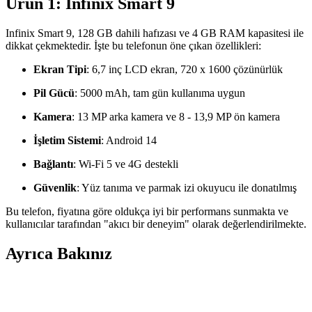
Ürün 1: Infinix Smart 9
Infinix Smart 9, 128 GB dahili hafızası ve 4 GB RAM kapasitesi ile
dikkat çekmektedir. İşte bu telefonun öne çıkan özellikleri:
Ekran Tipi
: 6,7 inç LCD ekran, 720 x 1600 çözünürlük
Pil Gücü
: 5000 mAh, tam gün kullanıma uygun
Kamera
: 13 MP arka kamera ve 8 - 13,9 MP ön kamera
İşletim Sistemi
: Android 14
Bağlantı
: Wi-Fi 5 ve 4G destekli
Güvenlik
: Yüz tanıma ve parmak izi okuyucu ile donatılmış
Bu telefon, fiyatına göre oldukça iyi bir performans sunmakta ve
kullanıcılar tarafından "akıcı bir deneyim" olarak değerlendirilmekte.
Ayrıca Bakınız
Aksesuar Marka Bileklik Kıyaslaması: Samsung