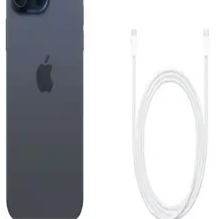
Tasarım ve Yüksek Performanslı Akıllı Telefon
Apple iPhone Air 512 GB, ince ve hafif tasarımı, güçlü ekran ve
gelişmiş kamera sistemiyle günlük kullanımda yüksek performans
sunar.
Reeder S19 Max Beyaz Akıllı Telefon Günlük
Kullanım ve Özellikleri Detaylı İnceleme
Reeder S19 Max, şık tasarım, güçlü performans ve dayanıklılığıyla
günlük kullanım için ideal bir akıllı telefon. 4GB RAM ve 64GB
depolama, gelişmiş kamera ve uzun pil ömrü sunar.
iPhone 15 Pro ve Mac Entegrasyonu: Güncel
Teknolojide Yeni Bir Dönem
iPhone 15 Pro ve Mac'in entegre özellikleri, gelişmiş tasarım ve
performans ile kullanıcıların deneyimini artırıyor, ekosistem
avantajlarıyla günlük ve profesyonel kullanımda fark yaratıyor.
Reeder S19 Max ve Pro Modellerinin Detaylı
Karşılaştırması 2023