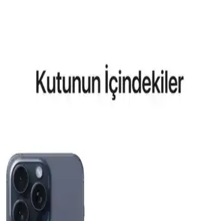
Aksesuar Marka Bileklik Kıyaslaması: Samsung
Galaxy Modelleri ve Güncel Trendler
Samsung Galaxy S26 ve S25 Ultra için MagSafe uyumlu kılıflar ve
aksesuarlar hakkında detaylı kıyaslama ve trendler, dayanıklılık,
tasarım ve fonksiyonellik açısından bilgiler içerir.
Reeder P13 Blue Max 2022 ve Lite 2022
Modellerinin Karşılaştırması ve Özellikleri
Bu makalede, Reeder P13 Blue Max 2022 ve Lite 2022
modellerinin ekran, batarya, kamera ve performans özellikleri detaylı
karşılaştırması yapılmaktadır.
General Mobile GM 23 SE ve Casper VIA X40 Akıllı
Telefon Modellerinin Detaylı Karşılaştırması
İki telefonun ekran, pil, kamera ve performans özelliklerini
karşılaştırıyoruz. Günlük kullanımda avantajlar ve sınırlamalar
hakkında kapsamlı bilgi sunuyoruz.
Apple iPhone Air 512 GB Pamuk Beyazı: Hafif