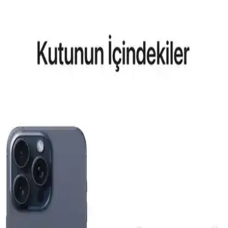
Galaxy Modelleri ve Güncel Trendler
Samsung Galaxy S26 ve S25 Ultra için MagSafe uyumlu kılıflar ve
aksesuarlar hakkında detaylı kıyaslama ve trendler, dayanıklılık,
tasarım ve fonksiyonellik açısından bilgiler içerir.
Reeder P13 Blue Max 2022 ve Lite 2022
Modellerinin Karşılaştırması ve Özellikleri
Bu makalede, Reeder P13 Blue Max 2022 ve Lite 2022
modellerinin ekran, batarya, kamera ve performans özellikleri detaylı
karşılaştırması yapılmaktadır.
General Mobile GM 23 SE ve Casper VIA X40 Akıllı
Telefon Modellerinin Detaylı Karşılaştırması
İki telefonun ekran, pil, kamera ve performans özelliklerini
karşılaştırıyoruz. Günlük kullanımda avantajlar ve sınırlamalar
hakkında kapsamlı bilgi sunuyoruz.
Apple iPhone Air 512 GB Pamuk Beyazı: Hafif
Tasarım ve Yüksek Performanslı Akıllı Telefon
Apple iPhone Air 512 GB, ince ve hafif tasarımı, güçlü ekran ve