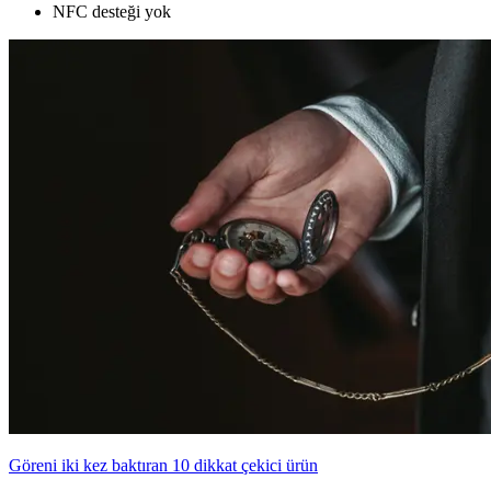
NFC desteği yok
Göreni iki kez baktıran 10 dikkat çekici ürün