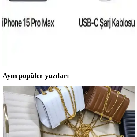
Reeder S19 Max ve Pro modellerinin özellikleri, performansları ve
kullanıcı yorumlarıyla detaylı karşılaştırması. Hangi model
ihtiyaçlarınıza daha uygun olduğunu öğrenin.
iPhone 15 Pro Taksit Seçenekleri ve Elektronik
Alışverişte Uygun Ödeme Alternatifleri
iPhone 15 Pro'nun fiyat aralıkları, taksit imkanları ve güvenilir
satıcılar sayesinde teknolojiye ulaşmak artık daha erişilebilir ve bütçe
dostu hale geliyor.
Ayın popüler yazıları