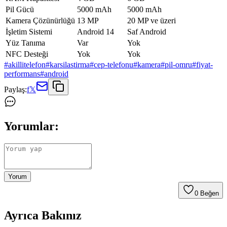
Pil Gücü
5000 mAh
5000 mAh
Kamera Çözünürlüğü
13 MP
20 MP ve üzeri
İşletim Sistemi
Android 14
Saf Android
Yüz Tanıma
Var
Yok
NFC Desteği
Yok
Yok
#
akillitelefon
#
karsilastirma
#
cep-telefonu
#
kamera
#
pil-omru
#
fiyat-
performans
#
android
Paylaş:
f
𝕏
Yorumlar:
Yorum
0
Beğen
Ayrıca Bakınız