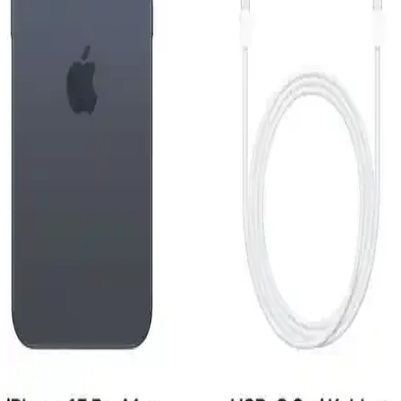
gelişmiş kamera sistemiyle günlük kullanımda yüksek performans
sunar.
Reeder S19 Max Beyaz Akıllı Telefon Günlük
Kullanım ve Özellikleri Detaylı İnceleme
Reeder S19 Max, şık tasarım, güçlü performans ve dayanıklılığıyla
günlük kullanım için ideal bir akıllı telefon. 4GB RAM ve 64GB
depolama, gelişmiş kamera ve uzun pil ömrü sunar.
iPhone 15 Pro ve Mac Entegrasyonu: Güncel
Teknolojide Yeni Bir Dönem
iPhone 15 Pro ve Mac'in entegre özellikleri, gelişmiş tasarım ve
performans ile kullanıcıların deneyimini artırıyor, ekosistem
avantajlarıyla günlük ve profesyonel kullanımda fark yaratıyor.
Reeder S19 Max ve Pro Modellerinin Detaylı
Karşılaştırması 2023
Reeder S19 Max ve Pro modellerinin özellikleri, performansları ve
kullanıcı yorumlarıyla detaylı karşılaştırması. Hangi model
ihtiyaçlarınıza daha uygun olduğunu öğrenin.