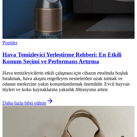
Popüler
Hava Temizleyici Yerleştirme Rehberi: En Etkili
Konum Seçimi ve Performans Artırma
Hava temizleyicilerin etkili çalışması için cihazın etrafında boşluk
bırakmak, hava akışını engelleyen nesnelerden uzak tutmak ve
odanın merkezine yakın konumlandırmak önemlidir. Evcil hayvan
tüyleri ve koku kaynaklarına yakınlık filtrasyonu artırır.
Daha fazla bilgi edinin