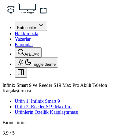
Kategoriler
Hakkımızda
Yazarlar
Kuponlar
Ara...
⌘
K
Toggle theme
Infinix Smart 9 ve Reeder S19 Max Pro Akıllı Telefon
Karşılaştırması
Ürün 1: Infinix Smart 9
Ürün 2: Reeder S19 Max Pro
Ürünlerin Özellik Karşılaştırması
Birinci ürün
3.9
/
5