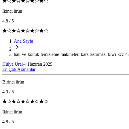
İkinci ürün
4.8
/
5
Ana Sayfa
hali-ve-koltuk-temizleme-makineleri-karsilastirmasi-kiwi-kcc-4
Hülya Ural
·
4 Haziran 2025
En Çok Arananlar
Birinci ürün
4.9
/
5
İkinci ürün
4.8
/
5