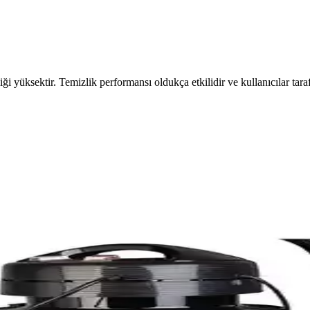
iği yüksektir. Temizlik performansı oldukça etkilidir ve kullanıcılar tar
ılaştırması ve Özellikleri
lı karşılaştırıyor, özelliklerini ve kullanıcı yorumlarını analiz eder
ltuk Temizleme Cihazı İncelemesi
 yüzeylerde derinlemesine temizlik sunar. Güçlü teknolojisi ve kolay kull
ama Makineleri Karşılaştırması
ırıyoruz. Performans, özellikler ve kullanıcı yorumlarıyla hangi mak