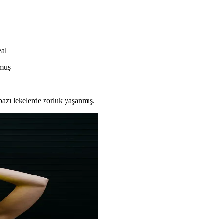
eal
nmuş
i bazı lekelerde zorluk yaşanmış.