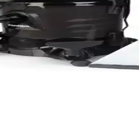
mizlik Makineleri Karşılaştırması
liğinde öne çıkan cihazlar. Bu karşılaştırma, kullanıcıların ihtiyaçl
Makinesi Özellikleri ve Kullanım Avantajları
lı ve koltuklarda derin temizlik sağlar. Pratik özellikleri ve çok yönlü
a Makineleri Karşılaştırması
kleri ve kullanıcı yorumlarıyla karşılaştırması.
zlik Makineleri Karşılaştırması
ri ve kullanıcı deneyimleriyle, halı ve koltuk temizliğinde en uygun 
 Detaylı Halı ve Koltuk Temizliği Karşılaştırması
de öne çıkan cihazlar. Güç, su tankı kapasitesi ve aksesuarlar açısın