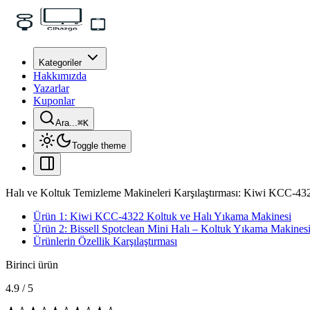
Kategoriler
Hakkımızda
Yazarlar
Kuponlar
Ara...
⌘
K
Toggle theme
Halı ve Koltuk Temizleme Makineleri Karşılaştırması: Kiwi KCC-432
Ürün 1: Kiwi KCC-4322 Koltuk ve Halı Yıkama Makinesi
Ürün 2: Bissell Spotclean Mini Halı – Koltuk Yıkama Makines
Ürünlerin Özellik Karşılaştırması
Birinci ürün
4.9
/
5