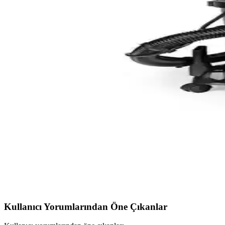
Kiwi KCC-4325W ve Shark Stainstriker PX200EUT Te
Kiwi KCC-4325W ve Shark Stainstriker PX200EUT, halı ve koltuk temiz
Bissell Proheat 2x Revolution Halı ve Koltuk Yıkama 
Bissell Proheat 2x Revolution, güçlü motoru ve kullanım kolaylığıyla ha
Kiwi KCC-4325W ve KCC-4327 Koltuk ve Halı Yıkam
İki popüler Kiwi temizlik makinesi KCC-4325W ve KCC-4327'nin özelli
Kiwi KCC-4322 ve Shark Stainstriker PX200EUT Temi
Kiwi KCC-4322 ve Shark Stainstriker PX200EUT modellerinin özellikle
Fantom Robotix CC-9500 ve Kiwi KCC-4325W Arasında
Fantom Robotix CC-9500 ve Kiwi KCC-4325W, halı ve koltuk temizliğin
Kullanıcı Yorumlarından Öne Çıkanlar