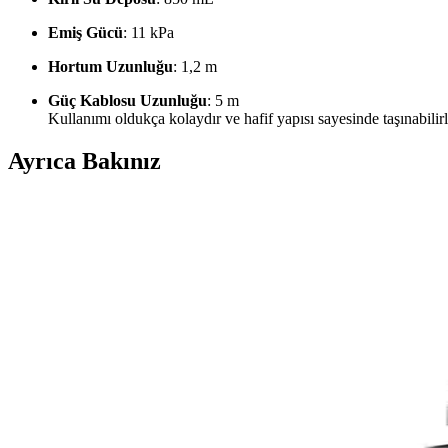
Emiş Gücü
: 11 kPa
Hortum Uzunluğu
: 1,2 m
Güç Kablosu Uzunluğu
: 5 m
Kullanımı oldukça kolaydır ve hafif yapısı sayesinde taşınabilirl
Ayrıca Bakınız
Kiwi KCC-4318 ve KCC-4324 Temizlik Makineleri Karş
İki popüler Kiwi temizlik makinesi olan KCC-4318 ve KCC-4324'ü detay
Bissell SpotClean Mini: Portatif ve Güçlü Halı ve Ko
Bissell SpotClean Mini, hafif ve taşınabilir tasarımıyla halı, koltuk ve
Kiwi KCC-4324 ve Deerma BY200 Koltuk ve Halı Yık
İki popüler model Kiwi KCC-4324 ve Deerma BY200'ü detaylı karşılaşt