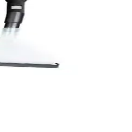
arına en uygun modeli seçmesine yardımcı oluyor.
 kullanım imkanlarıyla evinizde hijyen ve ferahlık sunar.
seçeneği belirlemenize yardımcı oluyoruz.
dan karşılaştırıp, en uygun seçimi yapmanıza yardımcı oluyor.