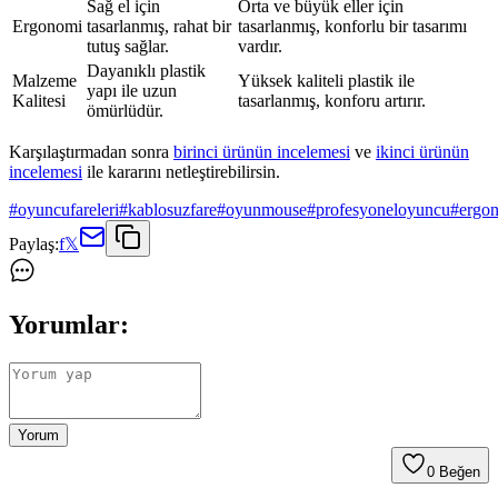
Sağ el için
Orta ve büyük eller için
Ergonomi
tasarlanmış, rahat bir
tasarlanmış, konforlu bir tasarımı
tutuş sağlar.
vardır.
Dayanıklı plastik
Malzeme
Yüksek kaliteli plastik ile
yapı ile uzun
Kalitesi
tasarlanmış, konforu artırır.
ömürlüdür.
Karşılaştırmadan sonra
birinci ürünün incelemesi
ve
ikinci ürünün
incelemesi
ile kararını netleştirebilirsin.
#
oyuncufareleri
#
kablosuzfare
#
oyunmouse
#
profesyoneloyuncu
#
ergo
Paylaş:
f
𝕏
Yorumlar:
Yorum
0
Beğen