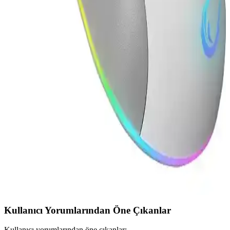
İki popüler oyuncu faresi A4Tech XL-750BH ve Attack Shark X3
Pro'nun tasarım, performans ve kullanıcı deneyimleri detaylı analiz
edilerek en uygun seçim yapılmasına yardımcı olur.
Logitech G G403 HERO ve Rampage ZENITH
PRO 4K Karşılaştırması: Özellikler ve Kullanıcı
Yorumları
Logitech G G403 HERO ve Rampage ZENITH PRO 4K
farelerinin özellikleri, performansları ve kullanıcı yorumlarıyla
detaylı karşılaştırması. Hangi ürün ihtiyaçlarınıza daha uygun?
Öğrenmek için tıklayın.
Rampage SMX-R21 ve SMX-R51 Oyuncu Fareleri
Karşılaştırması ve Özellikleri
Bu karşılaştırmada Rampage SMX-R21 ile SMX-R51 farelerinin
özellikleri, kullanıcı yorumları ve seçim ipuçları detaylı şekilde
inceleniyor.
Kullanıcı Yorumlarından Öne Çıkanlar
Kullanıcı yorumlarından öne çıkanlar: