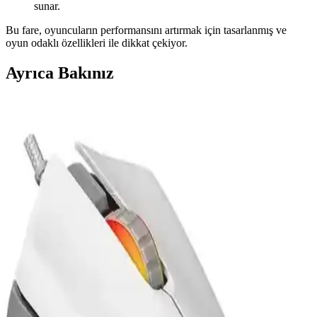
sunar.
Bu fare, oyuncuların performansını artırmak için tasarlanmış ve
oyun odaklı özellikleri ile dikkat çekiyor.
Ayrıca Bakınız
Glorious Model O ve Model O- Kablolu RGB
Oyuncu Fareleri Karşılaştırması
Bu karşılaştırmada, Glorious Model O ve Model O- farelerinin
özellikleri, kullanıcı yorumları ve performans detayları incelenerek
en uygun seçim yapılmasına yardımcı olunur.
Logitech G502 X ve G903 LIGHTSPEED
Karşılaştırması: Hangi Fare Sizin İçin Uygun
Logitech G502 X ve G903 LIGHTSPEED modellerinin detaylı
karşılaştırmasıyla, performans, özellikler ve kullanıcı deneyimleriyle
en iyi seçimi yapmanıza yardımcı oluyoruz.
Attack Shark R1 ve Rampage SMX-R47 Fareleri