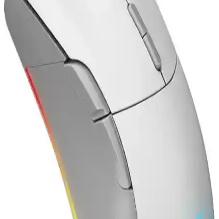
Karşılaştırması: Özellikler ve Performans Analizi
İki popüler oyuncu faresini detaylı karşılaştırıyoruz: Attack Shark
R1 kablosuz ve Rampage SMX-R47 kablolu. Performans, tasarım
ve kullanıcı yorumlarıyla en uygun seçeneği belirleyin.
Claw's Nexus X1 ve Everest SM-GX21 Starty RGB
Oyuncu Fareleri Karşılaştırması
Claw's Nexus X1 ve Everest SM-GX21 Starty RGB fareleri, farklı
özellikler ve performans seviyeleriyle öne çıkıyor. DPI, tasarım ve
yazılım imkanları karşılaştırılarak en uygun seçim yapılabilir.
Ajazz AJ139 Pro Kablosuz Oyuncu Mouse: Yüksek
Performans ve Ergonomik Tasarım
Ajazz AJ139 Pro, yüksek DPI, hafif tasarım ve kablosuz bağlantı
özellikleriyle oyun deneyimini artıran profesyonel bir oyuncu
faresidir.
A4Tech XL-750BH ve Attack Shark X3 Pro:
Oyuncu Fareleri Karşılaştırması ve Özellikleri