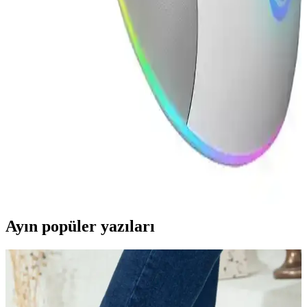
PRO 4K Karşılaştırması: Özellikler ve Kullanıcı
Yorumları
Logitech G G403 HERO ve Rampage ZENITH PRO 4K
farelerinin özellikleri, performansları ve kullanıcı yorumlarıyla
detaylı karşılaştırması. Hangi ürün ihtiyaçlarınıza daha uygun?
Öğrenmek için tıklayın.
Rampage SMX-R21 ve SMX-R51 Oyuncu Fareleri
Karşılaştırması ve Özellikleri
Bu karşılaştırmada Rampage SMX-R21 ile SMX-R51 farelerinin
özellikleri, kullanıcı yorumları ve seçim ipuçları detaylı şekilde
inceleniyor.
Ayın popüler yazıları