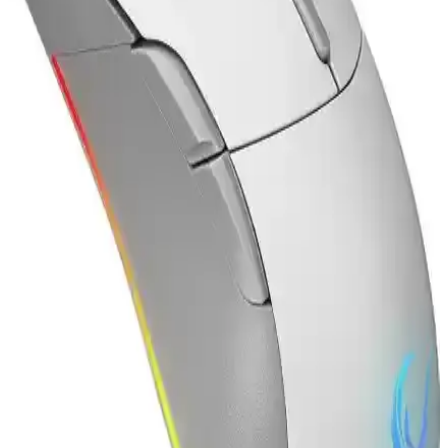
ve kullanıcı yorumlarıyla en uygun seçeneği belirleyin.
Claw's Nexus X1 ve Everest SM-GX21 Starty RGB
Oyuncu Fareleri Karşılaştırması
Claw's Nexus X1 ve Everest SM-GX21 Starty RGB fareleri, farklı
özellikler ve performans seviyeleriyle öne çıkıyor. DPI, tasarım ve
yazılım imkanları karşılaştırılarak en uygun seçim yapılabilir.
Ajazz AJ139 Pro Kablosuz Oyuncu Mouse: Yüksek
Performans ve Ergonomik Tasarım
Ajazz AJ139 Pro, yüksek DPI, hafif tasarım ve kablosuz bağlantı
özellikleriyle oyun deneyimini artıran profesyonel bir oyuncu
faresidir.
A4Tech XL-750BH ve Attack Shark X3 Pro:
Oyuncu Fareleri Karşılaştırması ve Özellikleri
İki popüler oyuncu faresi A4Tech XL-750BH ve Attack Shark X3
Pro'nun tasarım, performans ve kullanıcı deneyimleri detaylı analiz
edilerek en uygun seçim yapılmasına yardımcı olur.
Logitech G G403 HERO ve Rampage ZENITH