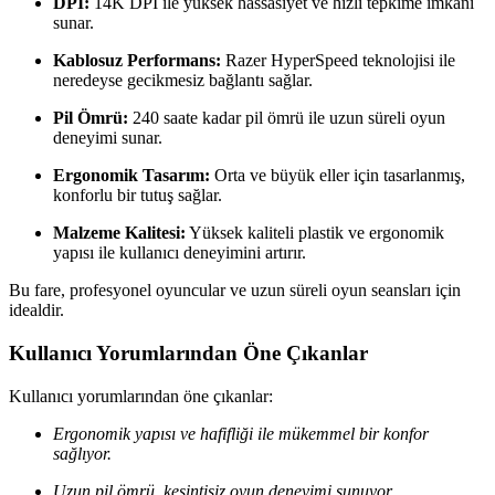
DPI:
14K DPI ile yüksek hassasiyet ve hızlı tepkime imkanı
sunar.
Kablosuz Performans:
Razer HyperSpeed teknolojisi ile
neredeyse gecikmesiz bağlantı sağlar.
Pil Ömrü:
240 saate kadar pil ömrü ile uzun süreli oyun
deneyimi sunar.
Ergonomik Tasarım:
Orta ve büyük eller için tasarlanmış,
konforlu bir tutuş sağlar.
Malzeme Kalitesi:
Yüksek kaliteli plastik ve ergonomik
yapısı ile kullanıcı deneyimini artırır.
Bu fare, profesyonel oyuncular ve uzun süreli oyun seansları için
idealdir.
Kullanıcı Yorumlarından Öne Çıkanlar
Kullanıcı yorumlarından öne çıkanlar:
Ergonomik yapısı ve hafifliği ile mükemmel bir konfor
sağlıyor.
Uzun pil ömrü, kesintisiz oyun deneyimi sunuyor.