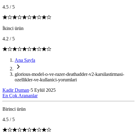
4.5
/
5
İkinci ürün
4.2
/
5
Ana Sayfa
glorious-model-o-ve-razer-deathadder-v2-karsilastirmasi-
ozellikler-ve-kullanici-yorumlari
Kadir Duman
·
5 Eylül 2025
En Çok Arananlar
Birinci ürün
4.5
/
5