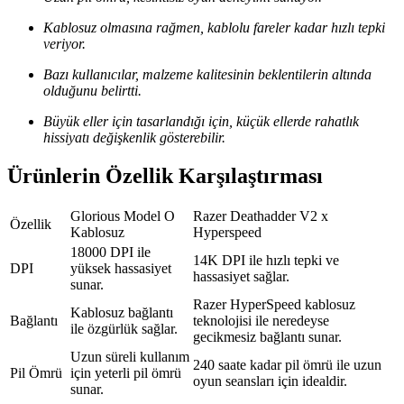
Kablosuz olmasına rağmen, kablolu fareler kadar hızlı tepki
veriyor.
Bazı kullanıcılar, malzeme kalitesinin beklentilerin altında
olduğunu belirtti.
Büyük eller için tasarlandığı için, küçük ellerde rahatlık
hissiyatı değişkenlik gösterebilir.
Ürünlerin Özellik Karşılaştırması
Glorious Model O
Razer Deathadder V2 x
Özellik
Kablosuz
Hyperspeed
18000 DPI ile
14K DPI ile hızlı tepki ve
DPI
yüksek hassasiyet
hassasiyet sağlar.
sunar.
Razer HyperSpeed kablosuz
Kablosuz bağlantı
Bağlantı
teknolojisi ile neredeyse
ile özgürlük sağlar.
gecikmesiz bağlantı sunar.
Uzun süreli kullanım
240 saate kadar pil ömrü ile uzun
Pil Ömrü
için yeterli pil ömrü
oyun seansları için idealdir.
sunar.