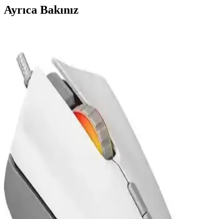
Ayrıca Bakınız
Glorious Model O ve Model O- Kablolu RGB
Oyuncu Fareleri Karşılaştırması
Bu karşılaştırmada, Glorious Model O ve Model O- farelerinin
özellikleri, kullanıcı yorumları ve performans detayları incelenerek
en uygun seçim yapılmasına yardımcı olunur.
Logitech G502 X ve G903 LIGHTSPEED
Karşılaştırması: Hangi Fare Sizin İçin Uygun
Logitech G502 X ve G903 LIGHTSPEED modellerinin detaylı
karşılaştırmasıyla, performans, özellikler ve kullanıcı deneyimleriyle
en iyi seçimi yapmanıza yardımcı oluyoruz.
Attack Shark R1 ve Rampage SMX-R47 Fareleri
Karşılaştırması: Özellikler ve Performans Analizi
İki popüler oyuncu faresini detaylı karşılaştırıyoruz: Attack Shark
R1 kablosuz ve Rampage SMX-R47 kablolu. Performans, tasarım