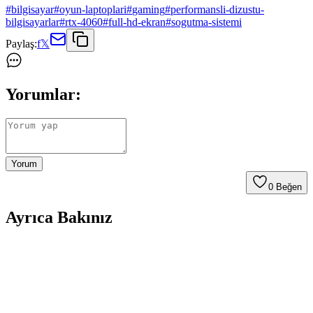
#
bilgisayar
#
oyun-laptoplari
#
gaming
#
performansli-dizustu-
bilgisayarlar
#
rtx-4060
#
full-hd-ekran
#
sogutma-sistemi
Paylaş:
f
𝕏
Yorumlar:
Yorum
0
Beğen
Ayrıca Bakınız
Laptopunuzdan Gelen Rastgele Sesler ve Yabancı
Dil Konuşmalarının Nedenleri ve Çözüm Yolları
Laptopunuzdan aniden gelen yabancı dilde sesler çeşitli sebeplerden