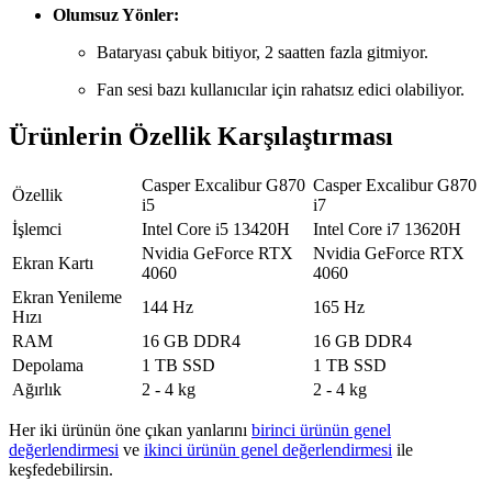
Olumsuz Yönler:
Bataryası çabuk bitiyor, 2 saatten fazla gitmiyor.
Fan sesi bazı kullanıcılar için rahatsız edici olabiliyor.
Ürünlerin Özellik Karşılaştırması
Casper Excalibur G870
Casper Excalibur G870
Özellik
i5
i7
İşlemci
Intel Core i5 13420H
Intel Core i7 13620H
Nvidia GeForce RTX
Nvidia GeForce RTX
Ekran Kartı
4060
4060
Ekran Yenileme
144 Hz
165 Hz
Hızı
RAM
16 GB DDR4
16 GB DDR4
Depolama
1 TB SSD
1 TB SSD
Ağırlık
2 - 4 kg
2 - 4 kg
Her iki ürünün öne çıkan yanlarını
birinci ürünün genel
değerlendirmesi
ve
ikinci ürünün genel değerlendirmesi
ile
keşfedebilirsin.