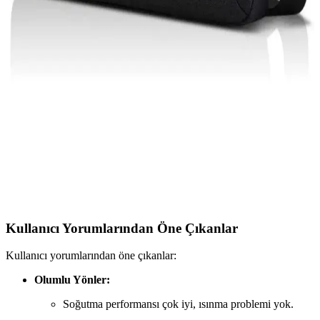
Bilgisayar Güç Kablosu Seçimi ve Güvenlik
Standartları Hakkında Kapsamlı Rehber
Kaliteli ve standartlara uygun bilgisayar güç kablosu seçimi, cihaz
güvenliği ve performansı için kritiktir. Uygun malzeme, uyumluluk
ve teknolojik yenilikler hakkında detaylar içerir.
Lenovo Dizüstü Bilgisayar Çantası Seçerken Dikkat
Edilmesi Gerekenler ve En İyi Modeller
Lenovo dizüstü bilgisayar çantaları dayanıklılık, fonksiyonellik ve
şıklık sunar. Boyut, malzeme ve konfor gibi faktörlere dikkat ederek
en uygun modeli seçin.
Kullanıcı Yorumlarından Öne Çıkanlar
Kullanıcı yorumlarından öne çıkanlar:
Olumlu Yönler:
Soğutma performansı çok iyi, ısınma problemi yok.