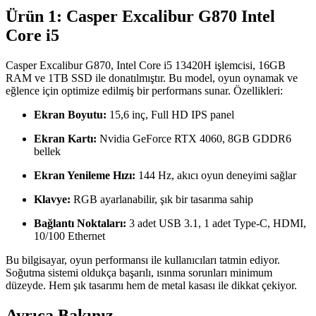
Ürün 1: Casper Excalibur G870 Intel
Core i5
Casper Excalibur G870, Intel Core i5 13420H işlemcisi, 16GB
RAM ve 1TB SSD ile donatılmıştır. Bu model, oyun oynamak ve
eğlence için optimize edilmiş bir performans sunar. Özellikleri:
Ekran Boyutu:
15,6 inç, Full HD IPS panel
Ekran Kartı:
Nvidia GeForce RTX 4060, 8GB GDDR6
bellek
Ekran Yenileme Hızı:
144 Hz, akıcı oyun deneyimi sağlar
Klavye:
RGB ayarlanabilir, şık bir tasarıma sahip
Bağlantı Noktaları:
3 adet USB 3.1, 1 adet Type-C, HDMI,
10/100 Ethernet
Bu bilgisayar, oyun performansı ile kullanıcıları tatmin ediyor.
Soğutma sistemi oldukça başarılı, ısınma sorunları minimum
düzeyde. Hem şık tasarımı hem de metal kasası ile dikkat çekiyor.
Ayrıca Bakınız