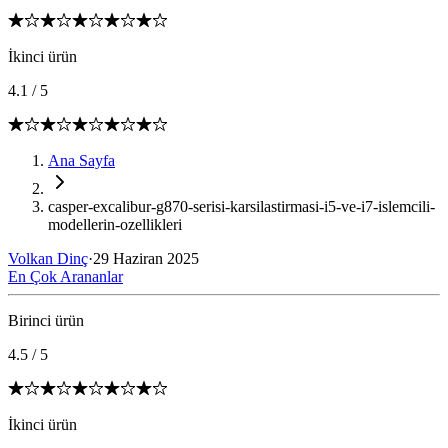
İkinci ürün
4.1
/
5
Ana Sayfa
casper-excalibur-g870-serisi-karsilastirmasi-i5-ve-i7-islemcili-
modellerin-ozellikleri
Volkan Dinç
·
29 Haziran 2025
En Çok Arananlar
Birinci ürün
4.5
/
5
İkinci ürün