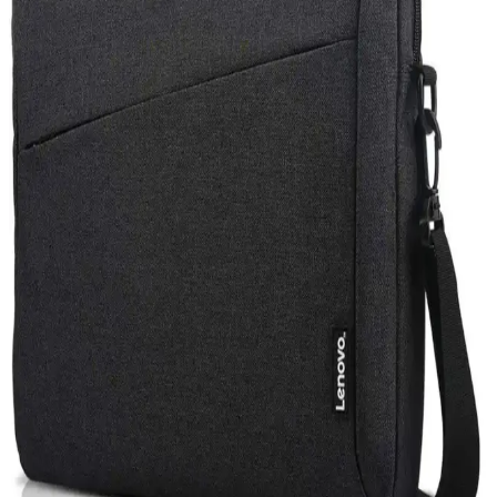
segmentlerdeki modelleri ve teknik özellikleri detaylıca inceleniyor.
Güncel Teknolojik Gelişmeler ve Windows
Güncellemelerinin Cihaz Performansına Etkisi
Güncellemeler, cihaz performansı ve güvenliği için kritik olup,
Windows sistemleri otomatik veya manuel güncelleme
seçenekleriyle kullanıcılara esneklik sunar.
iPhone 15 Pro ve Mac Entegrasyonu: Güncel
Teknolojide Yeni Bir Dönem
iPhone 15 Pro ve Mac'in entegre özellikleri, gelişmiş tasarım ve
performans ile kullanıcıların deneyimini artırıyor, ekosistem
avantajlarıyla günlük ve profesyonel kullanımda fark yaratıyor.
Acer Oyuncu Laptopları: Yüksek Performans ve
Dayanıklılık Sunan Modeller
Acer'ın oyuncu laptopları yüksek grafik gücü ve gelişmiş
donanımlarıyla öne çıkar. Predator serisi ile profesyonel kullanım ve
oyun performansı bir arada sunulur, uygun fiyat ve çeşitli modellerle
erişilebilirlik sağlar.