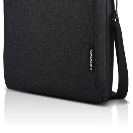
seçenekleriyle kullanıcılara esneklik sunar.
iPhone 15 Pro ve Mac Entegrasyonu: Güncel
Teknolojide Yeni Bir Dönem
iPhone 15 Pro ve Mac'in entegre özellikleri, gelişmiş tasarım ve
performans ile kullanıcıların deneyimini artırıyor, ekosistem
avantajlarıyla günlük ve profesyonel kullanımda fark yaratıyor.
Acer Oyuncu Laptopları: Yüksek Performans ve
Dayanıklılık Sunan Modeller
Acer'ın oyuncu laptopları yüksek grafik gücü ve gelişmiş
donanımlarıyla öne çıkar. Predator serisi ile profesyonel kullanım ve
oyun performansı bir arada sunulur, uygun fiyat ve çeşitli modellerle
erişilebilirlik sağlar.
Bilgisayar Güç Kablosu Seçimi ve Güvenlik
Standartları Hakkında Kapsamlı Rehber
Kaliteli ve standartlara uygun bilgisayar güç kablosu seçimi, cihaz
güvenliği ve performansı için kritiktir. Uygun malzeme, uyumluluk
ve teknolojik yenilikler hakkında detaylar içerir.