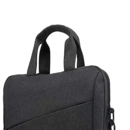
kaynaklanabilir. Tarayıcı reklamları, arka plan uygulamaları veya
elektromanyetik etkiler gibi nedenler incelenmeli, güvenlik
taramaları yapılmalı ve gerekirse sistem yeniden kurulmalıdır.
USB Flash Sürücüleri ve Karşılaşılan Problemler
Hakkında Kapsamlı Bilgi
USB flash sürücüleri kullanırken yaşanan tanıma ve erişim
sorunlarının nedenleri ve çözümleri hakkında kapsamlı bilgi. Port
değişimi, disk yönetimi ve sürücü güncellemeleri gibi temel adımlar
anlatılıyor.
Oyun Dizüstü Bilgisayarı Seçimi: Bütçe ve
Performansa Göre Modeller ve Öneriler
Oyun dizüstü bilgisayarı seçimi, bütçe ve performans beklentilerine
göre değişir. Acer, ASUS, Lenovo gibi markaların farklı
segmentlerdeki modelleri ve teknik özellikleri detaylıca inceleniyor.
Güncel Teknolojik Gelişmeler ve Windows
Güncellemelerinin Cihaz Performansına Etkisi
Güncellemeler, cihaz performansı ve güvenliği için kritik olup,
Windows sistemleri otomatik veya manuel güncelleme