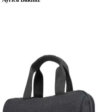
Laptopunuzdan Gelen Rastgele Sesler ve Yabancı
Dil Konuşmalarının Nedenleri ve Çözüm Yolları
Laptopunuzdan aniden gelen yabancı dilde sesler çeşitli sebeplerden
kaynaklanabilir. Tarayıcı reklamları, arka plan uygulamaları veya
elektromanyetik etkiler gibi nedenler incelenmeli, güvenlik
taramaları yapılmalı ve gerekirse sistem yeniden kurulmalıdır.
USB Flash Sürücüleri ve Karşılaşılan Problemler
Hakkında Kapsamlı Bilgi
USB flash sürücüleri kullanırken yaşanan tanıma ve erişim
sorunlarının nedenleri ve çözümleri hakkında kapsamlı bilgi. Port
değişimi, disk yönetimi ve sürücü güncellemeleri gibi temel adımlar
anlatılıyor.
Oyun Dizüstü Bilgisayarı Seçimi: Bütçe ve
Performansa Göre Modeller ve Öneriler
Oyun dizüstü bilgisayarı seçimi, bütçe ve performans beklentilerine
göre değişir. Acer, ASUS, Lenovo gibi markaların farklı