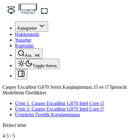
Kategoriler
Hakkımızda
Yazarlar
Kuponlar
Ara...
⌘
K
Toggle theme
Casper Excalibur G870 Serisi Karşılaştırması: i5 ve i7 İşlemcili
Modellerin Özellikleri
Ürün 1: Casper Excalibur G870 Intel Core i5
Ürün 2: Casper Excalibur G870 Intel Core i7
Ürünlerin Özellik Karşılaştırması
Birinci ürün
4.5
/
5