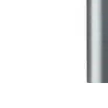
aktarımı ve üstün ses kalitesi sunar, profesyonel ve eğlence amaçlı kul
sek çözünürlük ve ses kalitesi sağlar
zıyla üstün görüntü ve ses deneyimi sunar. Dayanıklı tasarımı ve yüks
e Gelişmiş Görüntü Ses Teknolojileri
 üstün görüntü ve ses kalitesi sunar, dayanıklı yapısı ve altın kaplam
Çözünürlüklü Medya Deneyimi Sunar
le ev eğlencesini yükselten yüksek performanslı bir medya oynatıcıdır
e Yüksek Kalitede Video ve Ses Aktarımı
s kalitesiyle canlı yayın ve içerik üretimini kolaylaştırır, taşınabili