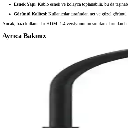
Esnek Yapı
: Kablo esnek ve kolayca toplanabilir, bu da taşınabi
Görüntü Kalitesi
: Kullanıcılar tarafından net ve güzel görüntü
Ancak, bazı kullanıcılar HDMI 1.4 versiyonunun sınırlamalarından bahs
Ayrıca Bakınız
PS4 HDMI Port Değişimi: Teknik Adımlar, Lehim Kali
PS4 HDMI port değişimi, teknik bilgi ve doğru ekipman gerektirir. Lehim
Laptop ve Televizyon Arasında HDMI Bağlantısında
Laptop ve televizyon arasında HDMI bağlantısında yaşanan görüntü çöz
Gesi 10 Metre HDMİ Kablo: Yüksek Kalite ve Perf
Gesi 10 metre HDMI kablosu, yüksek çözünürlük ve dayanıklı tasarımıyl
Maxgo 3117 HDMI 2.1 Kablosu ile Yüksek Çözünürlük