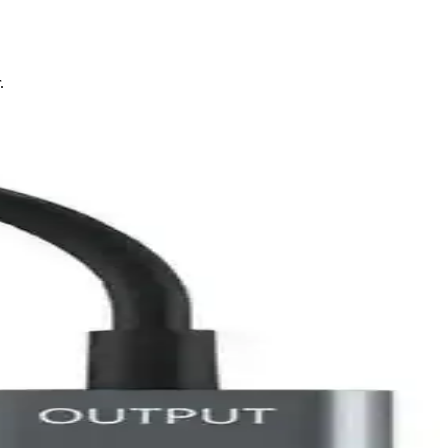
.
k deneyimlerde pratik ve şeffaflık önemlidir.
alitesi ve televizyon ölçeklendirme seçenekleriyle giderilebilir.
onnektörler ve esnek yapısıyla üstün performans sunar.