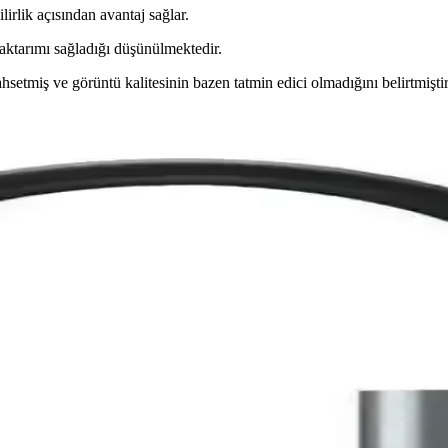
lirlik açısından avantaj sağlar.
 aktarımı sağladığı düşünülmektedir.
etmiş ve görüntü kalitesinin bazen tatmin edici olmadığını belirtmiştir
tesi ve İlk Deneyim İpuçları
 kalitesi, temizlik ve mikroskop kontrolü işlemin başarısını artırır. İl
 Görüntü Çözünürlüğü Sorunları ve Çözümleri
ünürlüğü sorunları, ekran modları, çözünürlük ayarları, HDMI kablosu k
ormans Garantili HDMI Çözüm
a ev ve ofislerde kaliteli görüntü ve ses aktarımı sağlar. Altın uçlu k
 ve Hızın Yeni Seviyesi