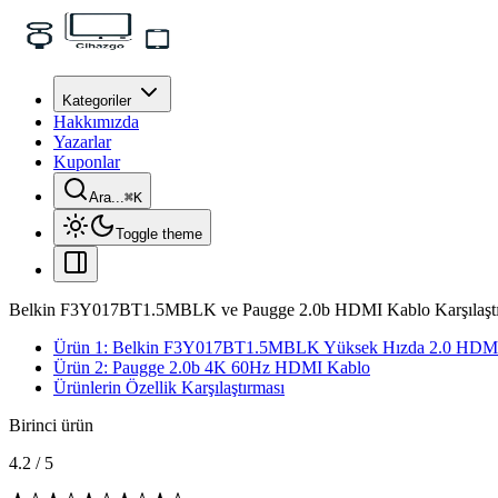
Kategoriler
Hakkımızda
Yazarlar
Kuponlar
Ara...
⌘
K
Toggle theme
Belkin F3Y017BT1.5MBLK ve Paugge 2.0b HDMI Kablo Karşılaştı
Ürün 1: Belkin F3Y017BT1.5MBLK Yüksek Hızda 2.0 HDM
Ürün 2: Paugge 2.0b 4K 60Hz HDMI Kablo
Ürünlerin Özellik Karşılaştırması
Birinci ürün
4.2
/
5