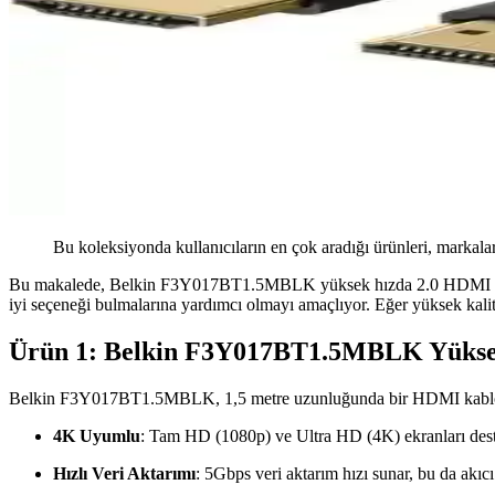
Bu koleksiyonda kullanıcıların en çok aradığı ürünleri, markalar
Bu makalede, Belkin F3Y017BT1.5MBLK yüksek hızda 2.0 HDMI kablo il
iyi seçeneği bulmalarına yardımcı olmayı amaçlıyor. Eğer yüksek kalite
Ürün 1: Belkin F3Y017BT1.5MBLK Yükse
Belkin F3Y017BT1.5MBLK, 1,5 metre uzunluğunda bir HDMI kablodur. Bu 
4K Uyumlu
: Tam HD (1080p) ve Ultra HD (4K) ekranları dest
Hızlı Veri Aktarımı
: 5Gbps veri aktarım hızı sunar, bu da akıc