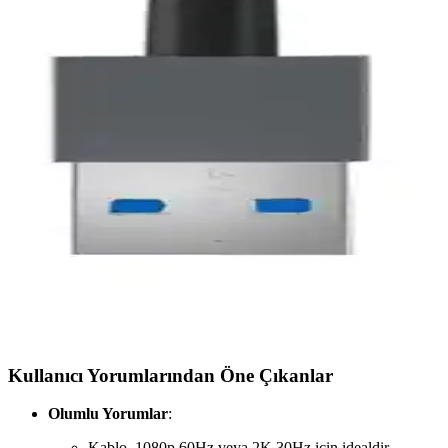
Maxgo 3117 HDMI 2.1 kablosu, 8K ve 4K yüksek çözünürlük, hızlı veri 
Ugreen 8K 60Hz HDMI 2.1 örgülü görüntü kablosu yük
Ugreen 8K HDMI 2.1 örgülü kablo, 8K çözünürlük ve 60Hz yenileme hı
Paugge 2.0b 4K 60Hz HDMI Kablosu: Yüksek Kalite v
Paugge 2.0b 4K HDMI kablosu, 18 Gbps bant genişliği ve HDR desteğiyle
Grundig GDP 5500 DVD ve DivX Oynatıcı: Yüksek 
Grundig GDP 5500, HD görüntü, çoklu format ve bağlantı seçenekleriy
Microcase AL2622 HDMI Video Yakalama Adaptörü il
Microcase AL2622 HDMI video yakalama adaptörü, yüksek çözünürlük ve se
Kullanıcı Yorumlarından Öne Çıkanlar
Olumlu Yorumlar
:
Kablo, 1080p 60Hz veya 2K 30Hz için idealdir.