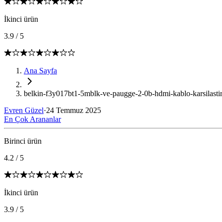
İkinci ürün
3.9
/
5
Ana Sayfa
belkin-f3y017bt1-5mblk-ve-paugge-2-0b-hdmi-kablo-karsilasti
Evren Güzel
·
24 Temmuz 2025
En Çok Arananlar
Birinci ürün
4.2
/
5
İkinci ürün
3.9
/
5