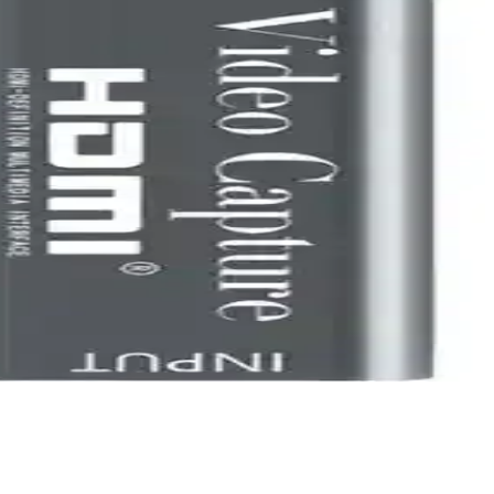
lanımlar için ideal bir seçimdir.
ek performansıyla multimedya cihazlarınız için ideal seçenek.
a uçlarıyla güvenilir bağlantı sağlar.
.
r ve kullanımı basittir.