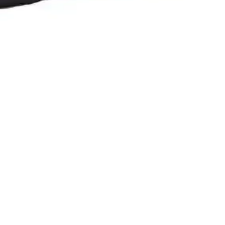
u faresidir.
le oyun deneyimini artırır, ancak bazı kalite sorunları da
 kontrollü ve konforlu bir oyun deneyimi sunar.