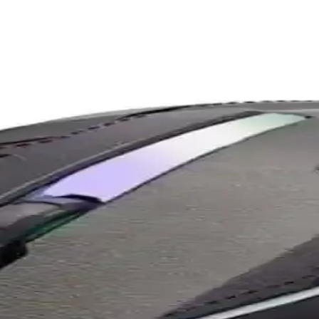
siyet ve Kişiselleştirme Özellikleriyle
 tasarımıyla oyun ve günlük kullanım için ideal, dayanıklı ve ergonomi
manslı Oyuncu Mouse'u Özellikleri
sasiyetiyle profesyonel oyuncular ve kullanıcılar için ideal, ergonomik
ans ve Ergonomik Tasarım Özellikleri
ellikleriyle profesyonel oyuncuların ve tutkunların beklentilerini karş
şılaştırması: Hafiflik ve Performans Analizi
eri karşılaştırıldı. Hafif tasarımlar ve yüksek hassasiyetleriyle öne çı
Oyun Mouse'u İncelemesi ve Özellikleri
nlatma özellikleriyle oyunculara üstün performans sunar. Tasarım eleş
 Ergonomik ve Özelleştirilebilir Tasarım