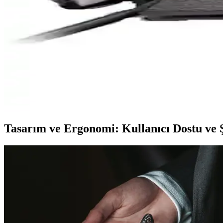
Rush Poison RM82, 10.000 DPI, ergonomik tasarım ve RGB özelleştirme
Glorious Model D Kablolu Beyaz RGB Oyuncu Mouse 
Glorious Model D kablolu beyaz RGB oyuncu mouse, yüksek DPI ve estet
bulunuyor.
Hadron HDG20 Gaming Oyuncu Mouse İncelemesi: Er
Hadron HDG20 gaming mouse, ergonomik tasarımı ve 3400 DPI hassasiye
Tasarım ve Ergonomi: Kullanıcı Dostu ve 