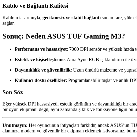
Kablo ve Bağlantı Kalitesi
Kablolu tasarımıyla,
gecikmesiz ve stabil bağlantı
sunan fare, yüksek 
sağlar.
Sonuç: Neden ASUS TUF Gaming M3?
Performans ve hassasiyet
: 7000 DPI sensör ve yüksek hızda t
Estetik ve kişiselleştirme
: Aura Sync RGB ışıklandırma ile özelle
Dayanıklılık ve güvenilirlik
: Uzun ömürlü malzeme ve yapısal
Kullanıcı dostu özellikler
: Programlanabilir tuşlar ve anlık DP
Son Söz
Eğer yüksek DPI hassasiyeti, estetik görünüm ve dayanıklılığı bir
bir oyun ekipmanı değil, aynı zamanda şıklık ve fonksiyonelliğin buluş
Unutmayın:
Her oyuncunun ihtiyaçları farklıdır, ancak ASUS’un TUF
alanınıza modern ve güvenilir bir ekipman eklemek istiyorsanız, bu m