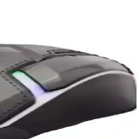
k bir oyuncu mouse'udur.
 ve kablosuz tasarımıyla üstün performans sunar.
ılar.
kan bu modeller, profesyonel ve oyun tutkunlarına uygun seçenekler
tirilerine rağmen, dayanıklılığı ve hassasiyeti ile dikkat çeker.