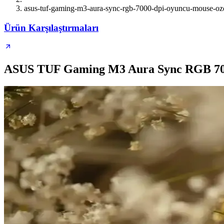
asus-tuf-gaming-m3-aura-sync-rgb-7000-dpi-oyuncu-mouse-ozel
Ürün Karşılaştırmaları
ASUS TUF Gaming M3 Aura Sync RGB 7000