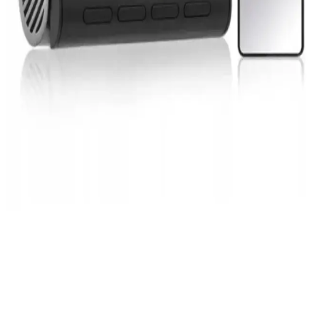
Araç kameraları yüksek çözünürlük, gece görüş ve GPS gibi
özelliklerle sürüş güvenliğini sağlıyor. 360 G300H modeli, geniş açı
ve park güvenliği sunuyor, teknolojik gelişmelerle daha fonksiyonel
hale geliyor.
Xiaomi 70mai A800s Pro Plus ve RC06 Arka
Kamera Seti ile Güvenli ve Akıllı Sürüş Deneyimi
Xiaomi 70mai A800s Pro Plus ve RC06 seti, yüksek çözünürlük ve
gelişmiş özellikleriyle güvenli ve konforlu sürüş imkanı sunar, park
ve trafik güvenliğinizi artırır.
Mini Araç Kameraları ile Sürüş Güvenliğinizi
Artıran En Yeni Çözümler
Mini araç kameraları, kompakt tasarımı ve yüksek çözünürlüğüyle
sürüş güvenliğinizi artırır, olay kaydı ve park modu özellikleriyle
öne çıkar.
Xiaomi 70mai A800S ve Arka Kamera Seti ile Araç
Güvenliğinizi Artırın
Xiaomi 70mai A800S, 4K çözünürlük ve gelişmiş özellikleriyle öne
çıkan araç kamerası, arka kamera setiyle birleşerek güvenliği ve