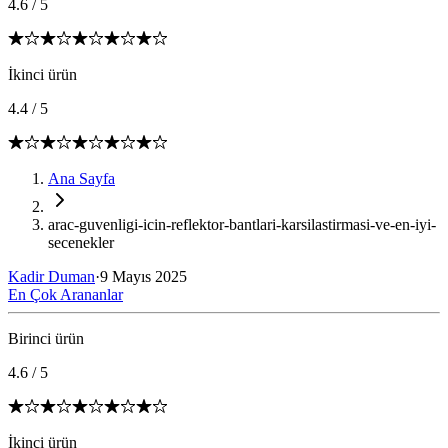
4.6
/
5
İkinci ürün
4.4
/
5
Ana Sayfa
arac-guvenligi-icin-reflektor-bantlari-karsilastirmasi-ve-en-iyi-
secenekler
Kadir Duman
·
9 Mayıs 2025
En Çok Arananlar
Birinci ürün
4.6
/
5
İkinci ürün