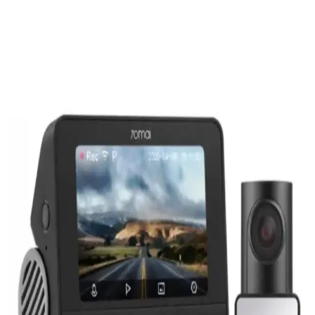
70mai A500 S Pro Plus, dahili GPS ve yüksek çözünürlükle detaylı
sürüş kaydı sağlayan araç kamerasıdır. Güvenlik ve olay kaydı için
ideal, kullanıcı dostu tasarımıyla öne çıkar.
Elektrikli Korna Kullanımı ve Araç Güvenliğinde
Rolü Hakkında Kapsamlı Bilgi
Elektrikli korna, araçlarda güvenliği sağlayan önemli bir sesli uyarı
cihazıdır. Farklı modelleri ve özellikleriyle trafikte fark edilmenizi
sağlar, doğru kullanımı ve bakımıyla güvenliği artırır.
Oto Uzaktan Kumanda Setleri ve Otomoto
Platformundaki Araç Güvenliği ve Konfor Rolü
Oto uzaktan kumanda setleri, araçların kilit ve alarm sistemlerini
kolayca kontrol eder. Otomoto platformu, yeni ve kullanılmış
araçlarda bu sistemlerin çeşitliliğini sunarak kullanıcıların güvenlik
ve konfor ihtiyaçlarını karşılar.
Araç Kameraları Teknolojileri ve Kullanım İpuçları
360 G300H Modeli Özellikleri