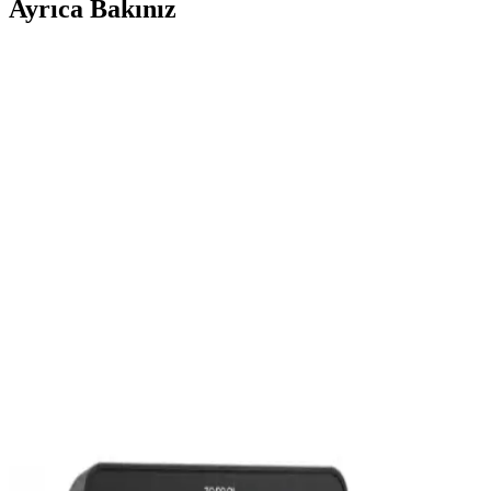
Ayrıca Bakınız
Bosch F1 Ferrari Korna Röle ve Montaj Seti 115 dB
520/660 Hz 12V Türkiye yapımı
Türkiye menşeli Bosch F1 Ferrari korna röle ve montaj seti, 12V
çalışma ile 115 dB seviyesinde güçlü bir uyarı sesi sunar. 520 Hz ve
660 Hz iki ton seçeneği, montaj kolaylığı ve güvenilir röle
entegrasyonu ile çeşitli araçlarda uyum sağlar.
70mai A500 S Pro Plus Dahili GPS Özellikli Araç
Kamerası Güvenlik ve Kayıt Çözümleri
70mai A500 S Pro Plus, dahili GPS ve yüksek çözünürlükle detaylı
sürüş kaydı sağlayan araç kamerasıdır. Güvenlik ve olay kaydı için
ideal, kullanıcı dostu tasarımıyla öne çıkar.
Elektrikli Korna Kullanımı ve Araç Güvenliğinde
Rolü Hakkında Kapsamlı Bilgi
Elektrikli korna, araçlarda güvenliği sağlayan önemli bir sesli uyarı
cihazıdır. Farklı modelleri ve özellikleriyle trafikte fark edilmenizi