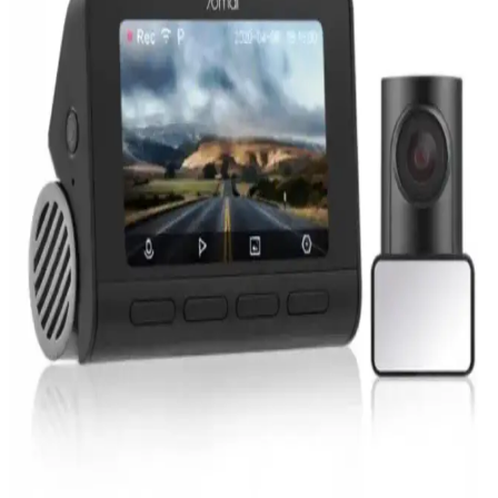
sağlar, doğru kullanımı ve bakımıyla güvenliği artırır.
Oto Uzaktan Kumanda Setleri ve Otomoto
Platformundaki Araç Güvenliği ve Konfor Rolü
Oto uzaktan kumanda setleri, araçların kilit ve alarm sistemlerini
kolayca kontrol eder. Otomoto platformu, yeni ve kullanılmış
araçlarda bu sistemlerin çeşitliliğini sunarak kullanıcıların güvenlik
ve konfor ihtiyaçlarını karşılar.
Araç Kameraları Teknolojileri ve Kullanım İpuçları
360 G300H Modeli Özellikleri
Araç kameraları yüksek çözünürlük, gece görüş ve GPS gibi
özelliklerle sürüş güvenliğini sağlıyor. 360 G300H modeli, geniş açı
ve park güvenliği sunuyor, teknolojik gelişmelerle daha fonksiyonel
hale geliyor.
Xiaomi 70mai A800s Pro Plus ve RC06 Arka
Kamera Seti ile Güvenli ve Akıllı Sürüş Deneyimi
Xiaomi 70mai A800s Pro Plus ve RC06 seti, yüksek çözünürlük ve
gelişmiş özellikleriyle güvenli ve konforlu sürüş imkanı sunar, park