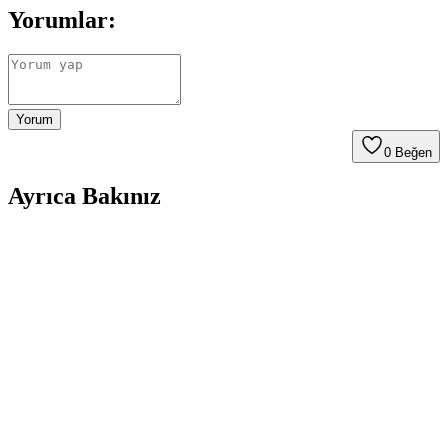
Yorumlar:
Yorum
0
Beğen
Ayrıca Bakınız
Bosch F1 Ferrari Korna Röle ve Montaj Seti 115 dB
520/660 Hz 12V Türkiye yapımı
Türkiye menşeli Bosch F1 Ferrari korna röle ve montaj seti, 12V
çalışma ile 115 dB seviyesinde güçlü bir uyarı sesi sunar. 520 Hz ve
660 Hz iki ton seçeneği, montaj kolaylığı ve güvenilir röle
entegrasyonu ile çeşitli araçlarda uyum sağlar.
70mai A500 S Pro Plus Dahili GPS Özellikli Araç
Kamerası Güvenlik ve Kayıt Çözümleri