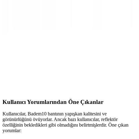
ve trafik güvenliğinizi artırır.
Mini Araç Kameraları ile Sürüş Güvenliğinizi
Artıran En Yeni Çözümler
Mini araç kameraları, kompakt tasarımı ve yüksek çözünürlüğüyle
sürüş güvenliğinizi artırır, olay kaydı ve park modu özellikleriyle
öne çıkar.
Xiaomi 70mai A800S ve Arka Kamera Seti ile Araç
Güvenliğinizi Artırın
Xiaomi 70mai A800S, 4K çözünürlük ve gelişmiş özellikleriyle öne
çıkan araç kamerası, arka kamera setiyle birleşerek güvenliği ve
kayıt kalitesini artırıyor. Modern sürücüler için ideal bir seçim.
Kullanıcı Yorumlarından Öne Çıkanlar
Kullanıcılar, Badem10 bantının yapışkan kalitesini ve
görünürlüğünü övüyorlar. Ancak bazı kullanıcılar, reflektör
özelliğinin bekledikleri gibi olmadığını belirtmişlerdir. Öne çıkan
yorumlar: