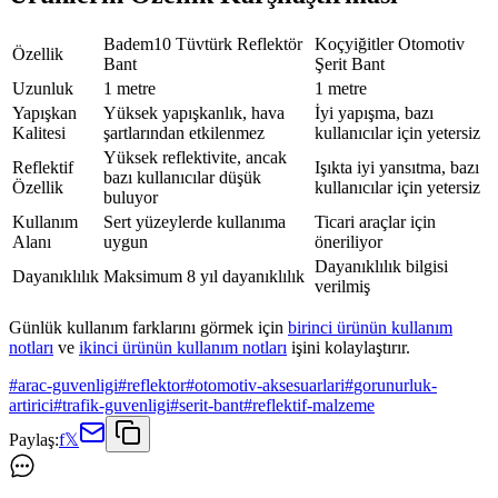
Badem10 Tüvtürk Reflektör
Koçyiğitler Otomotiv
Özellik
Bant
Şerit Bant
Uzunluk
1 metre
1 metre
Yapışkan
Yüksek yapışkanlık, hava
İyi yapışma, bazı
Kalitesi
şartlarından etkilenmez
kullanıcılar için yetersiz
Yüksek reflektivite, ancak
Reflektif
Işıkta iyi yansıtma, bazı
bazı kullanıcılar düşük
Özellik
kullanıcılar için yetersiz
buluyor
Kullanım
Sert yüzeylerde kullanıma
Ticari araçlar için
Alanı
uygun
öneriliyor
Dayanıklılık bilgisi
Dayanıklılık
Maksimum 8 yıl dayanıklılık
verilmiş
Günlük kullanım farklarını görmek için
birinci ürünün kullanım
notları
ve
ikinci ürünün kullanım notları
işini kolaylaştırır.
#
arac-guvenligi
#
reflektor
#
otomotiv-aksesuarlari
#
gorunurluk-
artirici
#
trafik-guvenligi
#
serit-bant
#
reflektif-malzeme
Paylaş:
f
𝕏