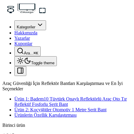
Kategoriler
Hakkımızda
Yazarlar
Kuponlar
Ara...
⌘
K
Toggle theme
Araç Güvenliği İçin Reflektör Bantları Karşılaştırması ve En İyi
Seçenekler
Ürün 1: Badem10 Tüvtürk Onaylı Reflektörlü Araç Oto Tır
Reflektif Fosforlu Şerit Bant
Ürün 2: Koçyiğitler Otomotiv 1 Metre Şerit Bant
Ürünlerin Özellik Karşılaştırması
Birinci ürün