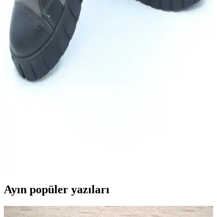
Sunan Modern Tasarımlar
Şıklık ve konforu dengeleyen modern topuklu ayakkabılar, ayak
sağlığını koruyan özellikleriyle günlük ve özel günler için ideal
seçenekler sunuyor.
Nike Spor Ayakkabılarıyla Aktif Kullanım İçin
İpuçları ve Bakım Önerileri
Nike spor ayakkabılarıyla aktif yaşam tarzınızı destekleyen doğru
kullanım ve bakım yöntemleri hakkında bilmeniz gerekenler burada.
Çocuklar İçin Kışlık Ayakkabı Seçiminde Sağlık ve
Güvenlik Kriterleri
Çocukların kış aylarında sağlıklı ve konforlu kalması için su
geçirmezlik, ısı yalıtımı ve kaymayı önleyici özellikler taşıyan
ayakkabılar tercih edilmelidir.
Ayın popüler yazıları