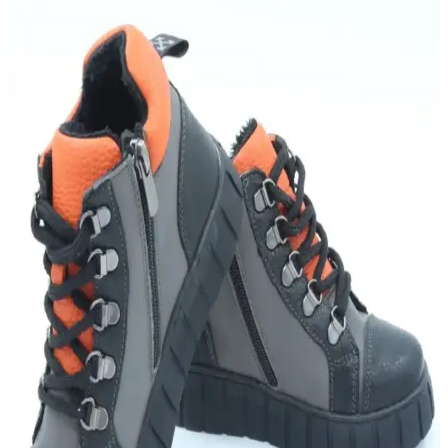
Fitness Ayakkabısı Seçimi ve Kullanım İpuçları
Performansı Artırmak İçin
Fitness yaparken uygun ayakkabı seçimi, konfor ve performansı
artırır, ayak sağlığını korur ve teknolojik gelişmelerle desteklenir.
Erkek Günlük Kullanım İçin Konforlu ve Sık Tercih
Edilen Ayakkabı Modelleri
Erkekler için konforlu ve sık kullanılan ayakkabılar, malzeme,
tasarım ve kullanım alanlarına göre seçilir, ayak sağlığını korur ve
günlük hareketleri destekler.
Erkekler İçin Ortopedik Ayakkabılar ve Güncel
Teknolojik Yaklaşımlar Hakkında Detaylı Bilgi
Erkekler için ortopedik ayakkabılar, ayak sağlığını koruyan ve
ergonomik tasarımlarla desteklenen modelleriyle öne çıkıyor. Güncel
teknolojilerle desteklenen bu ürünler, uzun süre ayakta kalanlar ve
rahatsızlıkları olanlar için ideal.
Topuklu Ayakkabılar: Şıklık ve Konforu Bir Arada