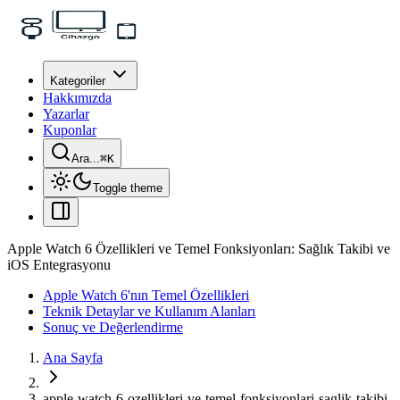
Kategoriler
Hakkımızda
Yazarlar
Kuponlar
Ara...
⌘
K
Toggle theme
Apple Watch 6 Özellikleri ve Temel Fonksiyonları: Sağlık Takibi ve
iOS Entegrasyonu
Apple Watch 6'nın Temel Özellikleri
Teknik Detaylar ve Kullanım Alanları
Sonuç ve Değerlendirme
Ana Sayfa
apple-watch-6-ozellikleri-ve-temel-fonksiyonlari-saglik-takibi-