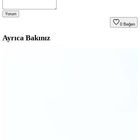
Yorum
0
Beğen
Ayrıca Bakınız
Airfryer'daki Polimerize Yağ Kalıntıları: Sağlık
Riskleri ve Temizlik Yöntemleri
Airfryer iç yüzeyinde oluşan polimerize yağ kalıntıları, yüksek ısıda
sertleşmiş yağ asitlerinden oluşur ve sağlık açısından risk
oluşturmaz. Temizlik için özel yöntemler gerekebilir, düzenli bakım
önemlidir.
Evde Yüksek Frekanslı Vızıltı Sorunu: Tinnitus ve
Elektronik Kaynakların İncelenmesi
Evde duyulan yüksek frekanslı vızıltı sesleri elektronik cihazlardan
veya tinnitus gibi işitme sorunlarından kaynaklanabilir. Kaynağın
belirlenmesi için cihazların kontrolü ve işitme testi önemlidir.