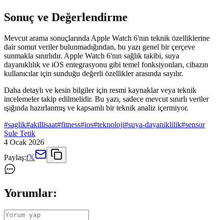
Sonuç ve Değerlendirme
Mevcut arama sonuçlarında Apple Watch 6'nın teknik özelliklerine
dair somut veriler bulunmadığından, bu yazı genel bir çerçeve
sunmakla sınırlıdır. Apple Watch 6'nın sağlık takibi, suya
dayanıklılık ve iOS entegrasyonu gibi temel fonksiyonları, cihazın
kullanıcılar için sunduğu değerli özellikler arasında sayılır.
Daha detaylı ve kesin bilgiler için resmi kaynaklar veya teknik
incelemeler takip edilmelidir. Bu yazı, sadece mevcut sınırlı veriler
ışığında hazırlanmış ve kapsamlı bir teknik analiz içermiyor.
#
saglik
#
akillisaat
#
fitness
#
ios
#
teknoloji
#
suya-dayaniklilik
#
sensor
Şule Tetik
4 Ocak 2026
Paylaş:
f
𝕏
Yorumlar: