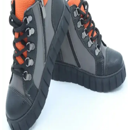
Edilen Ayakkabı Modelleri
Erkekler için konforlu ve sık kullanılan ayakkabılar, malzeme,
tasarım ve kullanım alanlarına göre seçilir, ayak sağlığını korur ve
günlük hareketleri destekler.
Erkekler İçin Ortopedik Ayakkabılar ve Güncel
Teknolojik Yaklaşımlar Hakkında Detaylı Bilgi
Erkekler için ortopedik ayakkabılar, ayak sağlığını koruyan ve
ergonomik tasarımlarla desteklenen modelleriyle öne çıkıyor. Güncel
teknolojilerle desteklenen bu ürünler, uzun süre ayakta kalanlar ve
rahatsızlıkları olanlar için ideal.
Topuklu Ayakkabılar: Şıklık ve Konforu Bir Arada
Sunan Modern Tasarımlar
Şıklık ve konforu dengeleyen modern topuklu ayakkabılar, ayak
sağlığını koruyan özellikleriyle günlük ve özel günler için ideal
seçenekler sunuyor.
Nike Spor Ayakkabılarıyla Aktif Kullanım İçin
İpuçları ve Bakım Önerileri