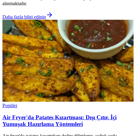
alınmaktadır.
Daha fazla bilgi edinin
Popüler
Air Fryer'da Patates Kızartması: Dışı Çıtır, İçi
Yumuşak Hazırlama Yöntemleri
Air fryer'da patates kızartırken doğru dilimleme, soğuk suda