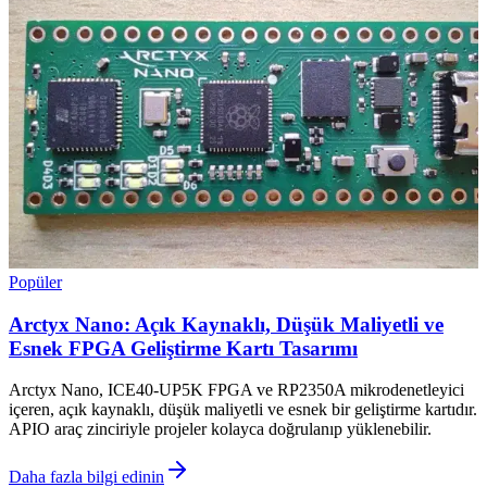
Popüler
Arctyx Nano: Açık Kaynaklı, Düşük Maliyetli ve
Esnek FPGA Geliştirme Kartı Tasarımı
Arctyx Nano, ICE40-UP5K FPGA ve RP2350A mikrodenetleyici
içeren, açık kaynaklı, düşük maliyetli ve esnek bir geliştirme kartıdır.
APIO araç zinciriyle projeler kolayca doğrulanıp yüklenebilir.
Daha fazla bilgi edinin