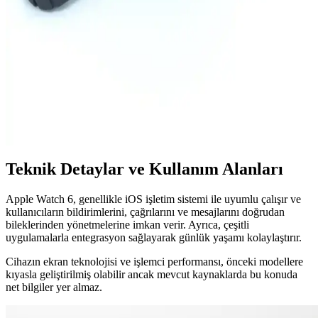
Nike spor ayakkabılarıyla aktif yaşam tarzınızı destekleyen doğru
kullanım ve bakım yöntemleri hakkında bilmeniz gerekenler burada.
Çocuklar İçin Kışlık Ayakkabı Seçiminde Sağlık ve
Güvenlik Kriterleri
Çocukların kış aylarında sağlıklı ve konforlu kalması için su
geçirmezlik, ısı yalıtımı ve kaymayı önleyici özellikler taşıyan
ayakkabılar tercih edilmelidir.
Teknik Detaylar ve Kullanım Alanları
Apple Watch 6, genellikle iOS işletim sistemi ile uyumlu çalışır ve
kullanıcıların bildirimlerini, çağrılarını ve mesajlarını doğrudan
bileklerinden yönetmelerine imkan verir. Ayrıca, çeşitli
uygulamalarla entegrasyon sağlayarak günlük yaşamı kolaylaştırır.
Cihazın ekran teknolojisi ve işlemci performansı, önceki modellere
kıyasla geliştirilmiş olabilir ancak mevcut kaynaklarda bu konuda
net bilgiler yer almaz.