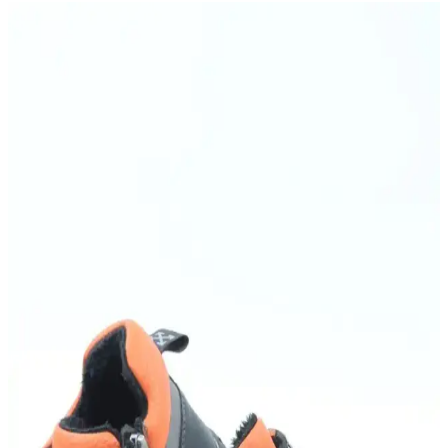
Airfryer'daki Polimerize Yağ Kalıntıları: Sağlık
Riskleri ve Temizlik Yöntemleri
Airfryer iç yüzeyinde oluşan polimerize yağ kalıntıları, yüksek ısıda
sertleşmiş yağ asitlerinden oluşur ve sağlık açısından risk
oluşturmaz. Temizlik için özel yöntemler gerekebilir, düzenli bakım
önemlidir.
Evde Yüksek Frekanslı Vızıltı Sorunu: Tinnitus ve
Elektronik Kaynakların İncelenmesi
Evde duyulan yüksek frekanslı vızıltı sesleri elektronik cihazlardan
veya tinnitus gibi işitme sorunlarından kaynaklanabilir. Kaynağın
belirlenmesi için cihazların kontrolü ve işitme testi önemlidir.
Fitness Ayakkabısı Seçimi ve Kullanım İpuçları
Performansı Artırmak İçin
Fitness yaparken uygun ayakkabı seçimi, konfor ve performansı
artırır, ayak sağlığını korur ve teknolojik gelişmelerle desteklenir.
Erkek Günlük Kullanım İçin Konforlu ve Sık Tercih