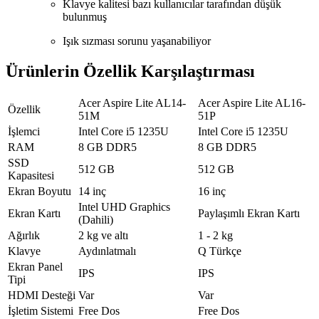
Klavye kalitesi bazı kullanıcılar tarafından düşük
bulunmuş
Işık sızması sorunu yaşanabiliyor
Ürünlerin Özellik Karşılaştırması
Acer Aspire Lite AL14-
Acer Aspire Lite AL16-
Özellik
51M
51P
İşlemci
Intel Core i5 1235U
Intel Core i5 1235U
RAM
8 GB DDR5
8 GB DDR5
SSD
512 GB
512 GB
Kapasitesi
Ekran Boyutu
14 inç
16 inç
Intel UHD Graphics
Ekran Kartı
Paylaşımlı Ekran Kartı
(Dahili)
Ağırlık
2 kg ve altı
1 - 2 kg
Klavye
Aydınlatmalı
Q Türkçe
Ekran Panel
IPS
IPS
Tipi
HDMI Desteği
Var
Var
İşletim Sistemi
Free Dos
Free Dos