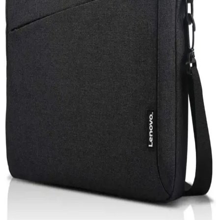
Güncellemelerinin Cihaz Performansına Etkisi
Güncellemeler, cihaz performansı ve güvenliği için kritik olup,
Windows sistemleri otomatik veya manuel güncelleme
seçenekleriyle kullanıcılara esneklik sunar.
iPhone 15 Pro ve Mac Entegrasyonu: Güncel
Teknolojide Yeni Bir Dönem
iPhone 15 Pro ve Mac'in entegre özellikleri, gelişmiş tasarım ve
performans ile kullanıcıların deneyimini artırıyor, ekosistem
avantajlarıyla günlük ve profesyonel kullanımda fark yaratıyor.
Acer Oyuncu Laptopları: Yüksek Performans ve
Dayanıklılık Sunan Modeller
Acer'ın oyuncu laptopları yüksek grafik gücü ve gelişmiş
donanımlarıyla öne çıkar. Predator serisi ile profesyonel kullanım ve
oyun performansı bir arada sunulur, uygun fiyat ve çeşitli modellerle
erişilebilirlik sağlar.
Bilgisayar Güç Kablosu Seçimi ve Güvenlik
Standartları Hakkında Kapsamlı Rehber