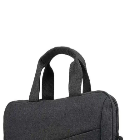
Dil Konuşmalarının Nedenleri ve Çözüm Yolları
Laptopunuzdan aniden gelen yabancı dilde sesler çeşitli sebeplerden
kaynaklanabilir. Tarayıcı reklamları, arka plan uygulamaları veya
elektromanyetik etkiler gibi nedenler incelenmeli, güvenlik
taramaları yapılmalı ve gerekirse sistem yeniden kurulmalıdır.
USB Flash Sürücüleri ve Karşılaşılan Problemler
Hakkında Kapsamlı Bilgi
USB flash sürücüleri kullanırken yaşanan tanıma ve erişim
sorunlarının nedenleri ve çözümleri hakkında kapsamlı bilgi. Port
değişimi, disk yönetimi ve sürücü güncellemeleri gibi temel adımlar
anlatılıyor.
Oyun Dizüstü Bilgisayarı Seçimi: Bütçe ve
Performansa Göre Modeller ve Öneriler
Oyun dizüstü bilgisayarı seçimi, bütçe ve performans beklentilerine
göre değişir. Acer, ASUS, Lenovo gibi markaların farklı
segmentlerdeki modelleri ve teknik özellikleri detaylıca inceleniyor.
Güncel Teknolojik Gelişmeler ve Windows