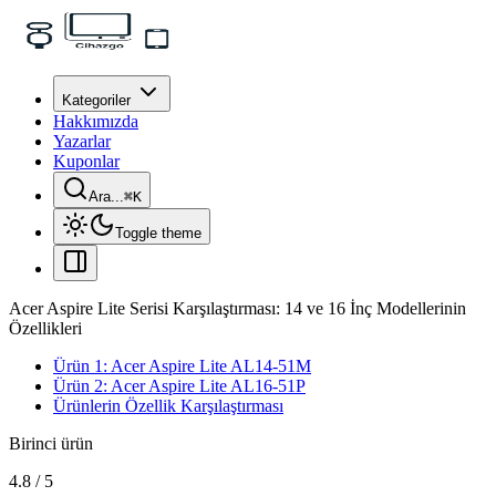
Kategoriler
Hakkımızda
Yazarlar
Kuponlar
Ara...
⌘
K
Toggle theme
Acer Aspire Lite Serisi Karşılaştırması: 14 ve 16 İnç Modellerinin
Özellikleri
Ürün 1: Acer Aspire Lite AL14-51M
Ürün 2: Acer Aspire Lite AL16-51P
Ürünlerin Özellik Karşılaştırması
Birinci ürün
4.8
/
5