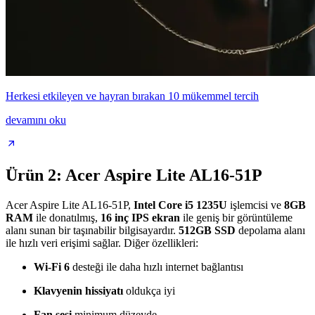
Herkesi etkileyen ve hayran bırakan 10 mükemmel tercih
devamını oku
Ürün 2: Acer Aspire Lite AL16-51P
Acer Aspire Lite AL16-51P,
Intel Core i5 1235U
işlemcisi ve
8GB
RAM
ile donatılmış,
16 inç IPS ekran
ile geniş bir görüntüleme
alanı sunan bir taşınabilir bilgisayardır.
512GB SSD
depolama alanı
ile hızlı veri erişimi sağlar. Diğer özellikleri:
Wi-Fi 6
desteği ile daha hızlı internet bağlantısı
Klavyenin hissiyatı
oldukça iyi
Fan sesi
minimum düzeyde