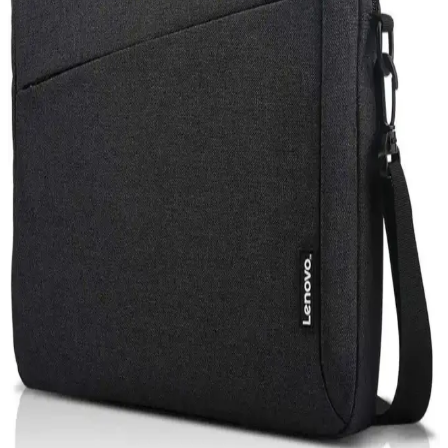
Güncel Teknolojik Gelişmeler ve Windows
Güncellemelerinin Cihaz Performansına Etkisi
Güncellemeler, cihaz performansı ve güvenliği için kritik olup,
Windows sistemleri otomatik veya manuel güncelleme
seçenekleriyle kullanıcılara esneklik sunar.
iPhone 15 Pro ve Mac Entegrasyonu: Güncel
Teknolojide Yeni Bir Dönem
iPhone 15 Pro ve Mac'in entegre özellikleri, gelişmiş tasarım ve
performans ile kullanıcıların deneyimini artırıyor, ekosistem
avantajlarıyla günlük ve profesyonel kullanımda fark yaratıyor.
Acer Oyuncu Laptopları: Yüksek Performans ve
Dayanıklılık Sunan Modeller
Acer'ın oyuncu laptopları yüksek grafik gücü ve gelişmiş
donanımlarıyla öne çıkar. Predator serisi ile profesyonel kullanım ve
oyun performansı bir arada sunulur, uygun fiyat ve çeşitli modellerle
erişilebilirlik sağlar.
Bilgisayar Güç Kablosu Seçimi ve Güvenlik