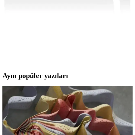
Kaliteli ve standartlara uygun bilgisayar güç kablosu seçimi, cihaz
güvenliği ve performansı için kritiktir. Uygun malzeme, uyumluluk
ve teknolojik yenilikler hakkında detaylar içerir.
Lenovo Dizüstü Bilgisayar Çantası Seçerken Dikkat
Edilmesi Gerekenler ve En İyi Modeller
Lenovo dizüstü bilgisayar çantaları dayanıklılık, fonksiyonellik ve
şıklık sunar. Boyut, malzeme ve konfor gibi faktörlere dikkat ederek
en uygun modeli seçin.
Ayın popüler yazıları