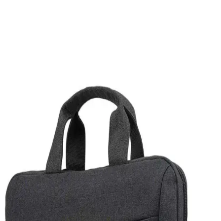
Laptopunuzdan Gelen Rastgele Sesler ve Yabancı
Dil Konuşmalarının Nedenleri ve Çözüm Yolları
Laptopunuzdan aniden gelen yabancı dilde sesler çeşitli sebeplerden
kaynaklanabilir. Tarayıcı reklamları, arka plan uygulamaları veya
elektromanyetik etkiler gibi nedenler incelenmeli, güvenlik
taramaları yapılmalı ve gerekirse sistem yeniden kurulmalıdır.
USB Flash Sürücüleri ve Karşılaşılan Problemler
Hakkında Kapsamlı Bilgi
USB flash sürücüleri kullanırken yaşanan tanıma ve erişim
sorunlarının nedenleri ve çözümleri hakkında kapsamlı bilgi. Port
değişimi, disk yönetimi ve sürücü güncellemeleri gibi temel adımlar
anlatılıyor.
Oyun Dizüstü Bilgisayarı Seçimi: Bütçe ve
Performansa Göre Modeller ve Öneriler
Oyun dizüstü bilgisayarı seçimi, bütçe ve performans beklentilerine
göre değişir. Acer, ASUS, Lenovo gibi markaların farklı
segmentlerdeki modelleri ve teknik özellikleri detaylıca inceleniyor.