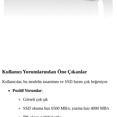
Standartları Hakkında Kapsamlı Rehber
Kaliteli ve standartlara uygun bilgisayar güç kablosu seçimi, cihaz
güvenliği ve performansı için kritiktir. Uygun malzeme, uyumluluk
ve teknolojik yenilikler hakkında detaylar içerir.
Lenovo Dizüstü Bilgisayar Çantası Seçerken Dikkat
Edilmesi Gerekenler ve En İyi Modeller
Lenovo dizüstü bilgisayar çantaları dayanıklılık, fonksiyonellik ve
şıklık sunar. Boyut, malzeme ve konfor gibi faktörlere dikkat ederek
en uygun modeli seçin.
Kullanıcı Yorumlarından Öne Çıkanlar
Kullanıcılar, bu modelin tasarımını ve SSD hızını çok beğeniyor.
Pozitif Yorumlar
:
Görseli çok şık
SSD okuma hızı 6500 MB/s, yazma hızı 4000 MB/s