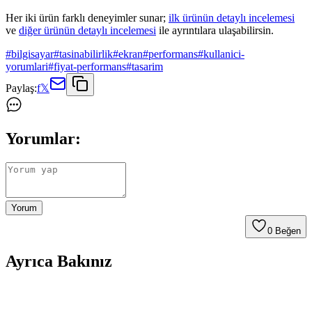
Her iki ürün farklı deneyimler sunar;
ilk ürünün detaylı incelemesi
ve
diğer ürünün detaylı incelemesi
ile ayrıntılara ulaşabilirsin.
#
bilgisayar
#
tasinabilirlik
#
ekran
#
performans
#
kullanici-
yorumlari
#
fiyat-performans
#
tasarim
Paylaş:
f
𝕏
Yorumlar:
Yorum
0
Beğen
Ayrıca Bakınız
Laptopunuzdan Gelen Rastgele Sesler ve Yabancı