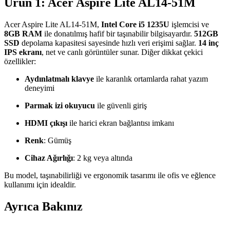
Ürün 1: Acer Aspire Lite AL14-51M
Acer Aspire Lite AL14-51M,
Intel Core i5 1235U
işlemcisi ve
8GB RAM
ile donatılmış hafif bir taşınabilir bilgisayardır.
512GB
SSD
depolama kapasitesi sayesinde hızlı veri erişimi sağlar.
14 inç
IPS ekranı
, net ve canlı görüntüler sunar. Diğer dikkat çekici
özellikler:
Aydınlatmalı klavye
ile karanlık ortamlarda rahat yazım
deneyimi
Parmak izi okuyucu
ile güvenli giriş
HDMI çıkışı
ile harici ekran bağlantısı imkanı
Renk
: Gümüş
Cihaz Ağırlığı
: 2 kg veya altında
Bu model, taşınabilirliği ve ergonomik tasarımı ile ofis ve eğlence
kullanımı için idealdir.
Ayrıca Bakınız