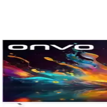
Samsung 55QNX1D ve TCL 55C655 Karşılaştırması: H
Samsung 55QNX1D ve TCL 55C655 modellerinin detaylı karşılaştırmasıy
Samsung 75Q7F 75 İnç 4K Ultra HD QLED Akıllı Telev
Samsung 75Q7F, 75 inç 4K Ultra HD QLED ekranı ve yerleşik uydu alıcı
En İyi Televizyon Markaları 2023: Özellikler ve Kullan
Televizyon teknolojileri hızla gelişirken, en iyi markalar kullanıcı de
nedenleri inceleniyor.
Samsung 75Q7F5 75 İnç 4K Ultra HD QLED Smart TV -
Samsung 75Q7F5, 75 inç 4K Ultra HD QLED ekran, Tizen işletim sistem
Samsung 55Q67C Akıllı Televizyon Özellikleri ve Kul
Samsung 55Q67C, QLED teknolojisi ve 4K çözünürlükle üstün görüntü kal
Samsung 75QN90F 75 İnç 4K Ultra HD QLED Smart T