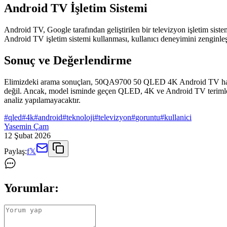
Android TV İşletim Sistemi
Android TV, Google tarafından geliştirilen bir televizyon işletim sis
Android TV işletim sistemi kullanması, kullanıcı deneyimini zenginleşti
Sonuç ve Değerlendirme
Elimizdeki arama sonuçları, 50QA9700 50 QLED 4K Android TV hakkı
değil. Ancak, model isminde geçen QLED, 4K ve Android TV terimleri, t
analiz yapılamayacaktır.
#
qled
#
4k
#
android
#
teknoloji
#
televizyon
#
goruntu
#
kullanici
Yasemin Çam
12 Şubat 2026
Paylaş:
f
𝕏
Yorumlar: