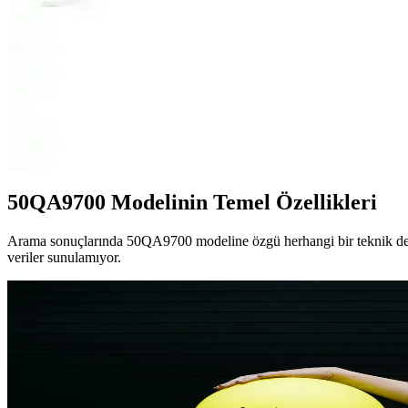
Samsung 75QN90F, 75 inçlik geniş ekranı, 4K Ultra HD çözünürlüğü ve 
TCL 55C745 Akıllı QLED 4K Televizyonu İncelemesi v
TCL 55C745, QLED teknolojisi, 4K çözünürlük ve akıllı platform özelli
Onvo 75OVF9000UQ 75 İnç 4K Ultra HD QLED Akıllı
Onvo 75OVF9000UQ, 75 inç 4K Ultra HD QLED ekranı ve akıllı özellik
50QA9700 Modelinin Temel Özellikleri
Arama sonuçlarında 50QA9700 modeline özgü herhangi bir teknik detay,
veriler sunulamıyor.