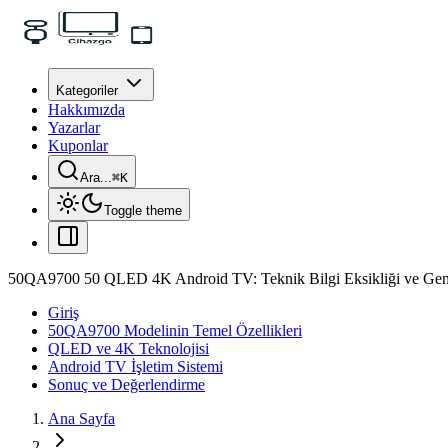
Kategoriler
Hakkımızda
Yazarlar
Kuponlar
Ara...
⌘
K
Toggle theme
50QA9700 50 QLED 4K Android TV: Teknik Bilgi Eksikliği ve Gene
Giriş
50QA9700 Modelinin Temel Özellikleri
QLED ve 4K Teknolojisi
Android TV İşletim Sistemi
Sonuç ve Değerlendirme
Ana Sayfa