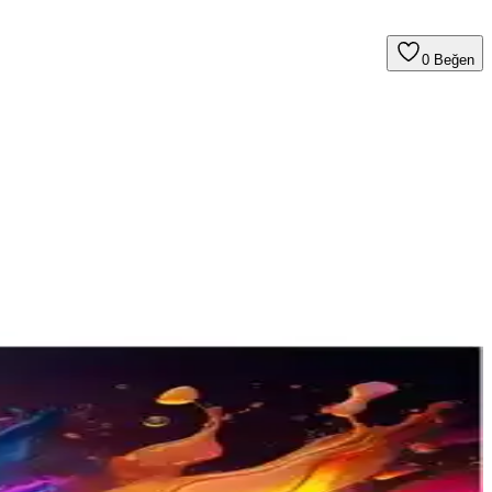
0
Beğen
k en uygun TV seçimini yapın.
ğlantı özellikleriyle kullanıcı dostudur.
G, Sony ve Philips gibi öne çıkan markaların özellikleri ve tercih