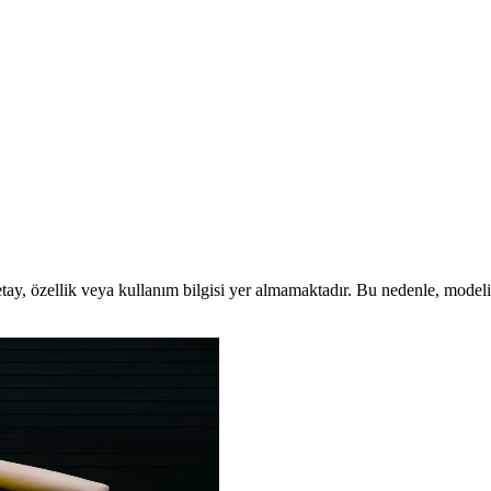
QLED teknolojisiyle üstün görüntü sunar. Tizen platformu ve uydu alıcıs
e Özellikleri
kleriyle öne çıkan uygun fiyatlı bir televizyon seçeneğidir.
 TV İnceleme ve Detaylı Analiz
leriyle ev sinema keyfini artıran gelişmiş televizyon modelidir.
 özellik veya kullanım bilgisi yer almamaktadır. Bu nedenle, modelin e