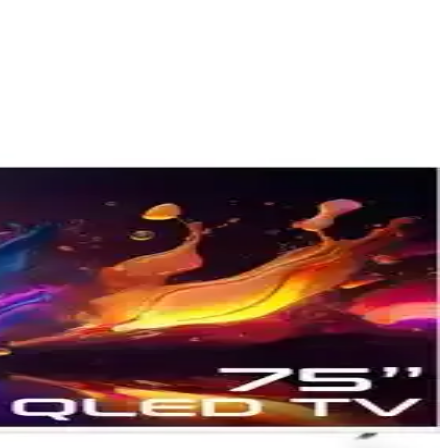
k en uygun TV seçimini yapın.
ğlantı özellikleriyle kullanıcı dostudur.
G, Sony ve Philips gibi öne çıkan markaların özellikleri ve tercih
şıyor.
ostu deneyim sağlar. Sorunlar ve çözümler hakkında detaylar içerir.