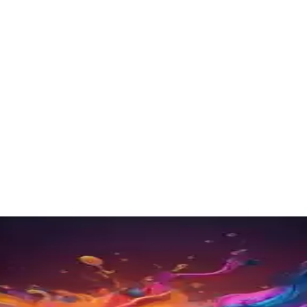
angi 55 inçlik TV Sizin İçin Uygun
la, görüntü kalitesi, ses deneyimi ve akıllı özellikleri analiz edere
izyon ve Uydu Alıcısı Özellikleri
sıyla evde sinema deneyimi sunar, Tizen işletim sistemi ve gelişmiş ba
ıcı Tercihleri Analizi
neyimleri ve teknik özelliklere göre belirleniyor. Bu analizde Samsung, L
 Gelişmiş Görüntü ve Akıllı Özellikler