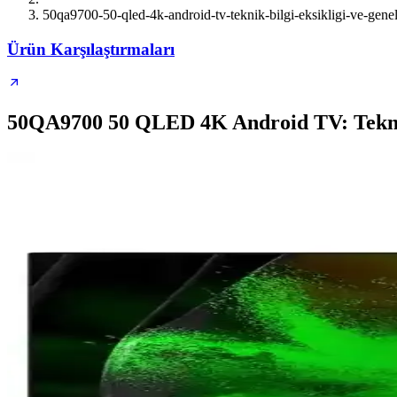
50qa9700-50-qled-4k-android-tv-teknik-bilgi-eksikligi-ve-gene
Ürün Karşılaştırmaları
50QA9700 50 QLED 4K Android TV: Teknik 