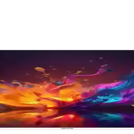
angi 55 inçlik TV Sizin İçin Uygun
la, görüntü kalitesi, ses deneyimi ve akıllı özellikleri analiz edere
izyon ve Uydu Alıcısı Özellikleri
sıyla evde sinema deneyimi sunar, Tizen işletim sistemi ve gelişmiş ba
ıcı Tercihleri Analizi
neyimleri ve teknik özelliklere göre belirleniyor. Bu analizde Samsung, L
 Gelişmiş Görüntü ve Akıllı Özellikler
i ve gelişmiş bağlantı seçenekleriyle ev eğlencesini yeni seviyeye ta
lanım İpuçları
itesi sunar. Akıllı özellikleri ve bağlantı seçenekleriyle kullanıcı d
V ile Ev Sinema Deneyimini Yükseltin