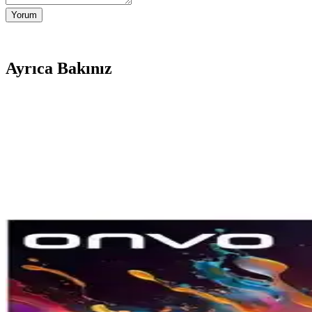
Yorum
Ayrıca Bakınız
Samsung 55QNX1D ve TCL 55C655 Karşılaştırması: H
Samsung 55QNX1D ve TCL 55C655 modellerinin detaylı karşılaştırmasıy
Samsung 75Q7F 75 İnç 4K Ultra HD QLED Akıllı Telev
Samsung 75Q7F, 75 inç 4K Ultra HD QLED ekranı ve yerleşik uydu alıcı
En İyi Televizyon Markaları 2023: Özellikler ve Kullan
Televizyon teknolojileri hızla gelişirken, en iyi markalar kullanıcı de
nedenleri inceleniyor.
Samsung 75Q7F5 75 İnç 4K Ultra HD QLED Smart TV -