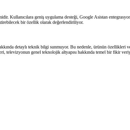
temidir. Kullanıcılara geniş uygulama desteği, Google Asistan entegras
rebilecek bir özellik olarak değerlendiriliyor.
nda detaylı teknik bilgi sunmuyor. Bu nedenle, ürünün özellikleri 
elevizyonun genel teknolojik altyapısı hakkında temel bir fikir veriyo