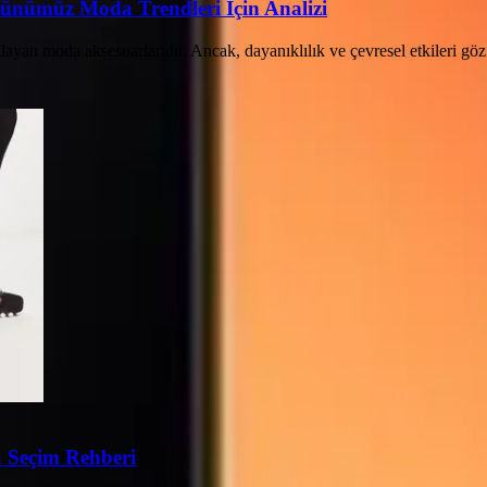
Günümüz Moda Trendleri İçin Analizi
sağlayan moda aksesuarlarıdır. Ancak, dayanıklılık ve çevresel etkileri g
 Seçim Rehberi