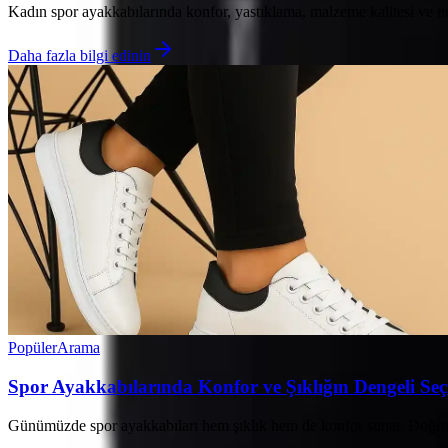
Kadın spor ayakkabılarında konfor, yastıklama, malzeme kalitesi ve nefe
Daha fazla bilgi edinin
Popüler
Arama
Spor Ayakkabılarında Konfor ve Şıklığın Dengeli Se
Günümüzde spor ayakkabıları hem şıklık hem de konfor sunar. Doğru mod