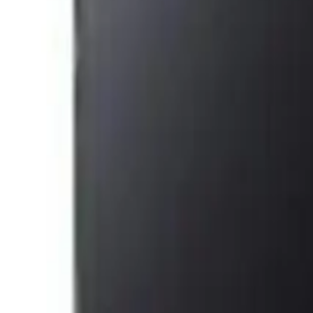
Kullanıcılar Redmi 12 Hakkında Neler Sö
Kullanıcı yorumları, Redmi 12'nin dayanıklılığı ve kullanışlılığı kon
performans da beklentileri karşılıyor. Öte yandan, kulaklık girişinin o
anlaşılıyor.
Xiaomi Redmi 12'yi Seçerken Nelere Dikka
Bu telefon, yüksek ekran yenileme hızı ve geniş depolama alanı arayanla
güvenini artırıyor. Bütçe dostu fiyatıyla da performans ve şıklığı bir 
Xiaomi Redmi 12, günlük kullanımda, eğlencede ve iletişimde sizi yarı 
değerlendirmeye değer!
Paylaş:
f
𝕏
Yorumlar: