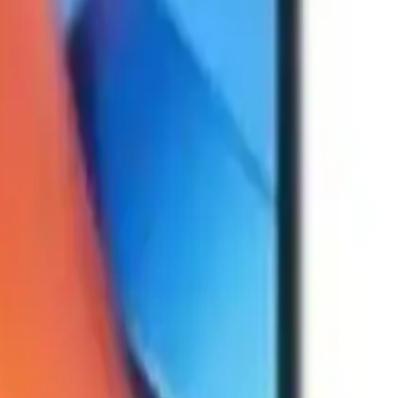
0
Beğen