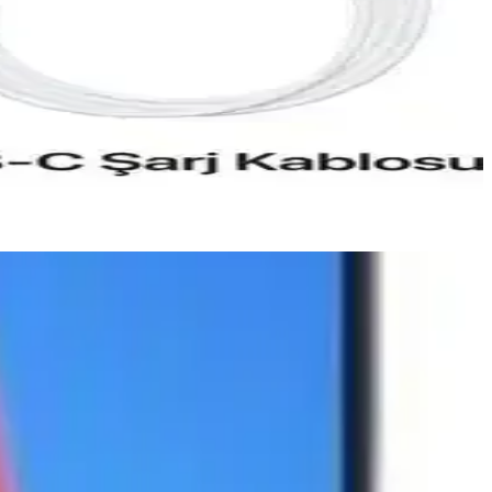
ünlük ve profesyonel kullanımda fark yaratıyor.
za daha uygun olduğunu öğrenin.
e geliyor.
, oyun oynarken veya yoğun uygulamalar kullanırken bile
kısa sürede tekrar kullanıma hazır hale geliyor.
kanları sağlıyor. Ön kamera ise 8 MP çözünürlüğüyle selfie ve
yüksek kalitede anılarınızı ölümsüzleştiriyor.