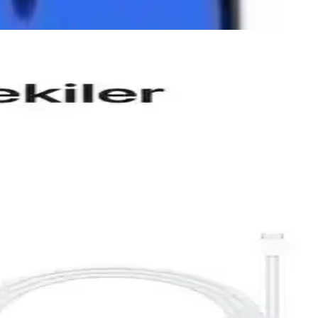
fonksiyonellik açısından bilgiler içerir.
yapılmaktadır.
 bilgi sunuyoruz.
a, gelişmiş kamera ve uzun pil ömrü sunar.