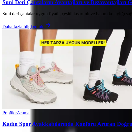
Suni Deri Çantaların Avantajları ve Dezavantajları 
Suni deri çantalar uygun fiyatlı, çeşitli tasarımlı ve bakım kolaylığı 
Daha fazla bilgi edinin
Popüler
Arama
Kadın Spor Ayakkabılarında Konforu Artıran Doğru