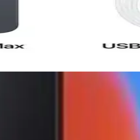
jide Yeni Bir Dönem
mans ile kullanıcıların deneyimini artırıyor, ekosistem avantajlarıyla g
tırması 2023
lanıcı yorumlarıyla detaylı karşılaştırması. Hangi model ihtiyaçlarını
rişte Uygun Ödeme Alternatifleri
ar sayesinde teknolojiye ulaşmak artık daha erişilebilir ve bütçe dostu hal
 Donanımını Nasıl Değerlendirebiliriz?
iş medya dosyalarında sorunsuz bir deneyim sunuyor. Güçlü işlemcisi
eğişirken, 10-20 W şarj hızı ve USB Type-C bağlantısı sayesinde cihaz 
mi 12 Size Neler Sunuyor?
niş açı ve 2 MP derinlik sensörü ile zengin fotoğraf ve video çekim im
er yakalamaya olanak tanıyan kamera sistemi, Full HD video kaydıyla da 