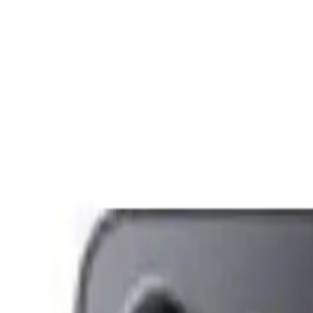
Kadir Duman
Yazarı Ziyaret Et
İlham Veren Yazılar
Yazar
Kadir Duman
Tür
İlham Veren Yazılar
Yayınlanma
22 Ekim 2025
Bu Yazı Hakkında
Xiaomi Redmi 12'nin güçlü donanımı ve şık tasarı
Trendler, ipuçları, rehberler ve yeni fikirlerle dolu içerikler bura
Günümüzün hızla değişen teknoloji dünyasında, doğru telefonu seçmek
Redmi 12 tam size göre olabilir mi? Bu yazıda, Redmi 12'nin sunduğu 
Xiaomi Redmi 12'nin Tasarımında ve Temel
Xiaomi'nin Redmi serisinin son üyesi Redmi 12, 6,8 inçlik geniş IPS 
olmasını sağlarken, siyah renk seçeneği cihazın zarif duruşunu tamaml
Cihazın dayanıklı gövdesi, çift hat desteği ve USB Type-C portu ise he
seçenek haline getiriyor.