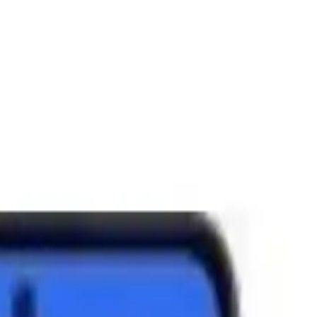
Hemen keşfedin!
hem de estetik açıdan göz dolduran bir cihaz arıyorsanız, Xiaomi
+ çözünürlük ve 90 Hz yenileme hızı, görüntülerin canlı ve akıcı
kleri, günlük kullanımda pratiklik ve koruma sağlıyor.
zellikler, Redmi 12'yi sadece şık değil, aynı zamanda kullanışlı bir