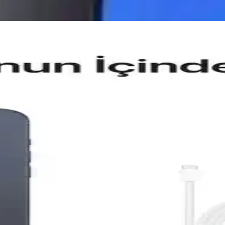
xy Modelleri ve Güncel Trendler
arlar hakkında detaylı kıyaslama ve trendler, dayanıklılık, tasarım ve 
arşılaştırması ve Özellikleri
n, batarya, kamera ve performans özellikleri detaylı karşılaştırması 
lefon Modellerinin Detaylı Karşılaştırması
ırıyoruz. Günlük kullanımda avantajlar ve sınırlamalar hakkında kapsamlı
m ve Yüksek Performanslı Akıllı Telefon
işmiş kamera sistemiyle günlük kullanımda yüksek performans sunar.
 ve Özellikleri Detaylı İnceleme
ünlük kullanım için ideal bir akıllı telefon. 4GB RAM ve 64GB depolam