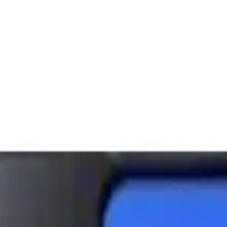
mıyla tanışın. Detayları öğrenin, doğru seçimi yapın! 
da sizi bekliyor.
 hiç olmadığı kadar zorlaştı. Peki, hem performanstan ödün vermeyen 
özelliklerle neden dikkat çektiğini keşfedeceğiz.
 Özelliklerinde Neler Var?
LCD ekranıyla kullanıcılarına ferah bir görüntüleme alanı sunuyor. FHD
ıyor. Parmak izi okuyucu ve yüz tanıma teknolojisi gibi güvenlik özelli
m işlevselliği hem de hızlı şarj ve veri aktarımını mümkün kılıyor. Bu ö