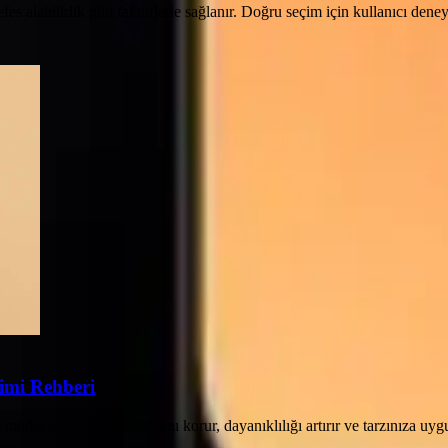
s alabilirlik gibi faktörlerle sağlanır. Doğru seçim için kullanıcı deney
çimi Rehberi
el seçimi ayak sağlığını korur, dayanıklılığı artırır ve tarzınıza uygu