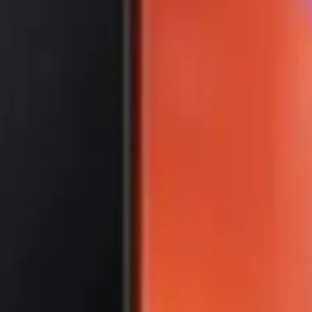
ylüyor?
usunda olumlu. Uzun pil ömrü ve geniş ekran, özellikle video izleme ve 
lmaması ve şarj hızının biraz düşük olması gibi küçük eksiklikler de dile 
t Etmelisiniz?
r için ideal. Estetik tasarımı ve güçlü donanımıyla modern kullanıcıları
arada sunmayı başarıyor.
yolda bırakmayacak bir seçenek olarak öne çıkıyor. Siz de teknolojiyle 