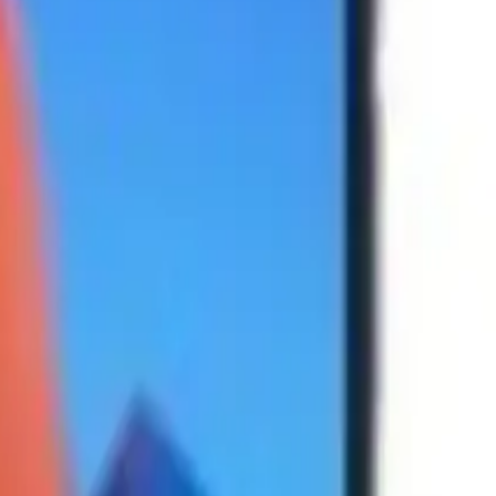
oyun deneyimini üst seviyeye taşıyor. Kamera kalitesi ve genel
getiriliyor, ancak bunlar cihazın genel kalitesini gölgelemediği
n ihtiyaçlarına cevap veriyor. Ayrıca 2 yıl garanti süresi, satın alma
iç içe, şıklığı ve gücü bir arada arıyorsanız, bu modeli