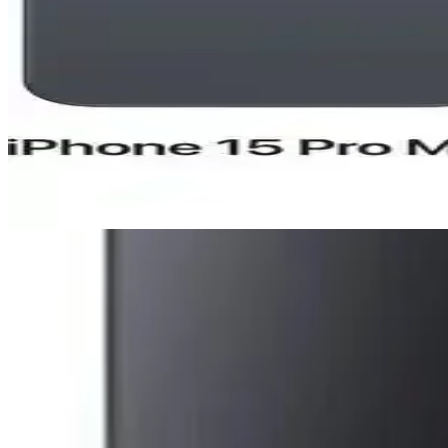
iPhone 15 Pro ve Mac Entegrasyonu: Güncel Teknolo
iPhone 15 Pro ve Mac'in entegre özellikleri, gelişmiş tasarım ve perfor
Reeder S19 Max ve Pro Modellerinin Detaylı Karşılaş
Reeder S19 Max ve Pro modellerinin özellikleri, performansları ve kul
iPhone 15 Pro Taksit Seçenekleri ve Elektronik Alışve
iPhone 15 Pro'nun fiyat aralıkları, taksit imkanları ve güvenilir satıcıl
Redmi 12'nin Performansını ve Teknolojik
8 GB RAM ve 128 GB dahili depolama alanı, çoklu görevlerde ve gen
performanstan ödün vermiyor. Pil kapasitesi 4000-5000 mAh arasında d
Kamera ve Multimedya Özelliklerinde Red
Arka tarafta yer alan üçlü kamera sistemi; 50 MP ana kamera, 8 MP ge
görüntülü aramalar için yeterli netlik sunuyor. Doğal ve net görüntül