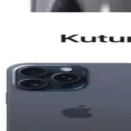
Ayrıca Bakınız
Aksesuar Marka Bileklik Kıyaslaması: Samsung Gala
Samsung Galaxy S26 ve S25 Ultra için MagSafe uyumlu kılıflar ve aksesu
Reeder P13 Blue Max 2022 ve Lite 2022 Modellerinin K
Bu makalede, Reeder P13 Blue Max 2022 ve Lite 2022 modellerinin ekra
General Mobile GM 23 SE ve Casper VIA X40 Akıllı Te
İki telefonun ekran, pil, kamera ve performans özelliklerini karşılaşt
Apple iPhone Air 512 GB Pamuk Beyazı: Hafif Tasarı
Apple iPhone Air 512 GB, ince ve hafif tasarımı, güçlü ekran ve gel
Reeder S19 Max Beyaz Akıllı Telefon Günlük Kullanım
Reeder S19 Max, şık tasarım, güçlü performans ve dayanıklılığıyla g